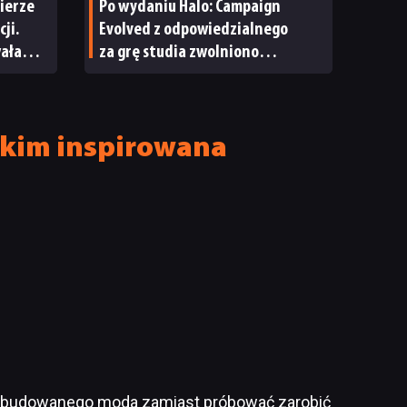
ierze
Po wydaniu Halo: Campaign
ji.
Evolved z odpowiedzialnego
wała
za grę studia zwolniono
pracowników
skim inspirowana
 rozbudowanego moda zamiast próbować zarobić