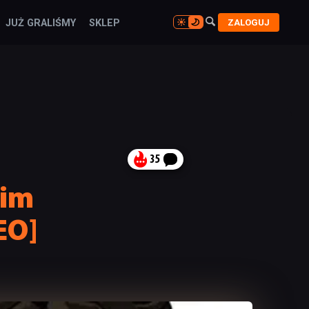

ZALOGUJ
JUŻ GRALIŚMY
SKLEP

35
kim
EO]