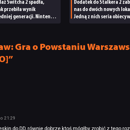
aż Switcha 2 spadła,
Dodatek do Stalkera 2 zab
tak przebiła wynik
nas do dwóch nowych lokac
dniej generacji. Nintendo
Jedną z nich seria obiecy
wody do radości
od samego początku
aw: Gra o Powstaniu Warszaw
O]”
 o 21:29
 reskin do DD, równie dobrze ktoś mógłby zrobić z tego