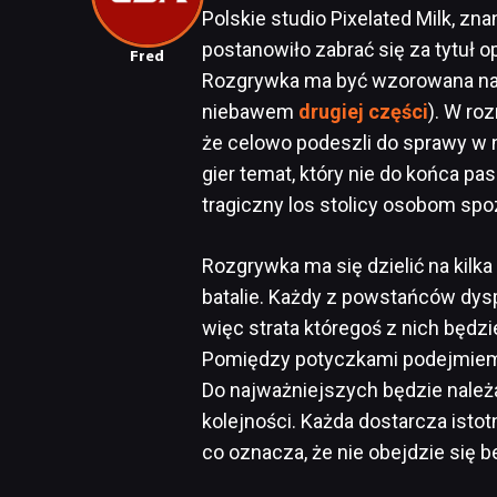
Polskie studio Pixelated Milk, zn
postanowiło zabrać się za tytuł
Fred
Rozgrywka ma być wzorowana na 
niebawem
drugiej części
). W ro
że celowo podeszli do sprawy w 
gier temat, który nie do końca p
tragiczny los stolicy osobom spoz
Rozgrywka ma się dzielić na kilk
batalie. Każdy z powstańców dysp
więc strata któregoś z nich będz
Pomiędzy potyczkami podejmiemy
Do najważniejszych będzie należa
kolejności. Każda dostarcza isto
co oznacza, że nie obejdzie się 