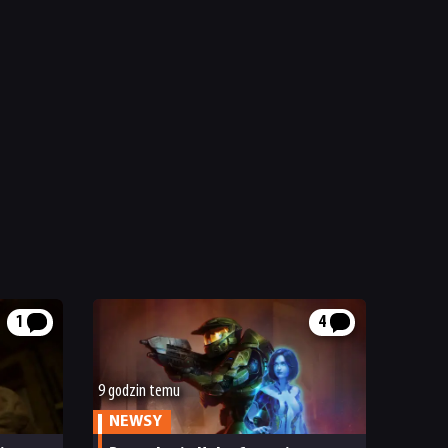
1
4
9 godzin temu
NEWSY