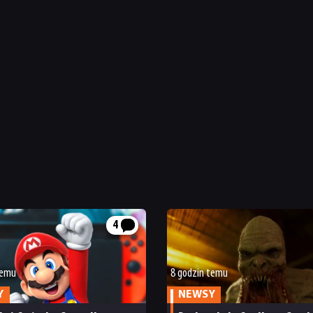
4
temu
8 godzin temu
Y
NEWSY