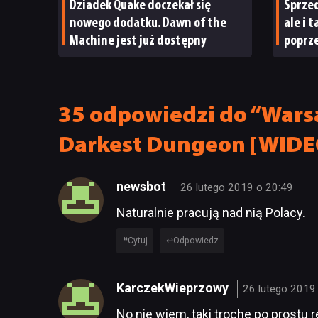
Dziadek Quake doczekał się
Sprzed
nowego dodatku. Dawn of the
ale i 
Machine jest już dostępny
poprze
ma po
35 odpowiedzi do “Wars
Darkest Dungeon [WIDE
newsbot
26 lutego 2019 o 20:49
Naturalnie pracują nad nią Polacy.
Cytuj
Odpowiedz
KarczekWieprzowy
26 lutego 2019
No nie wiem, taki troche po prostu