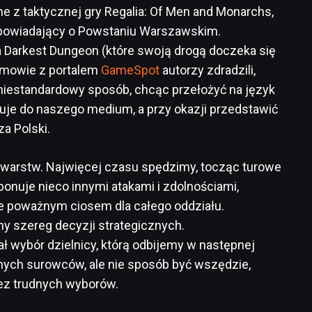
ane z taktycznej gry Regalia: Of Men and Monarchs,
 opowiadający o Powstaniu Warszawskim.
Darkest Dungeon (które swoją drogą doczeka się
zmowie z portalem
GameSpot
autorzy zdradzili,
niestandardowy sposób, chcąc przełożyć na język
asuje do naszego medium, a przy okazji przedstawić
a Polski.
a warstw. Najwięcej czasu spędzimy, tocząc turowe
onuje nieco innymi atakami i zdolnościami,
ie poważnym ciosem dla całego oddziału.
 szereg decyzji strategicznych.
ł wybór dzielnicy, którą odbijemy w następnej
tnych surowców, ale nie sposób być wszędzie,
bez trudnych wyborów.