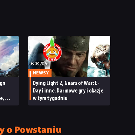
08.08.2026
NEWSY
ign
Dying Light 2, Gears of War: E-
Day i inne. Darmowe gry i okazje
e,
w tym tygodniu
ECENZJA
y o Powstaniu