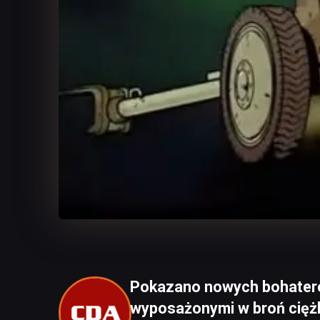
Pokazano nowych bohateró
wyposażonymi w broń cięż