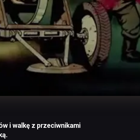
w i walkę z przeciwnikami
ką.