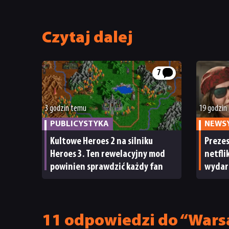
Czytaj dalej
7
3 godzin temu
19 godzin
PUBLICYSTYKA
NEWS
Kultowe Heroes 2 na silniku
Preze
Heroes 3. Ten rewelacyjny mod
netfli
powinien sprawdzić każdy fan
wydar
Nawet 
ma su
11 odpowiedzi do “Wars