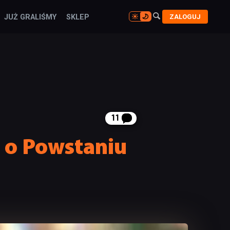

ZALOGUJ
JUŻ GRALIŚMY
SKLEP

11
 o Powstaniu