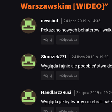
Warszawskim [WIDEO]”
newsbot
24 lipca 2019 o 14:35
Pokazano nowych bohaterów i walk
Cytuj
Odpowiedz
Skoczek271
24 lipca 2019 o 19:20
Wygląda fajnie ale podobieństwa d
Cytuj
Odpowiedz
HandlarzzRusi
24 lipca 2019 o 19:2
Wygląda jakby twórcy rozebrali całe
Cytuj
Odpowiedz