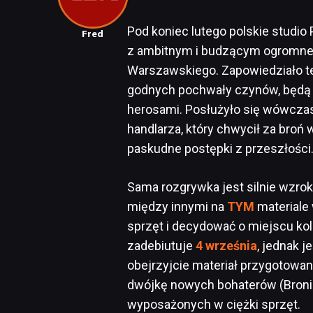
Pod koniec lutego polskie studio 
Fred
z ambitnym i budzącym ogromne
Warszawskiego. Zapowiedziało te
godnych pochwały czynów, będą l
herosami. Posłużyło się wówcza
handlarza, który chwycił za broń 
paskudne postępki z przeszłości
Sama rozgrywka jest silnie wzro
między innymi na
TYM
materiale 
sprzęt i decydować o miejscu kol
zadebiutuje
4 września
, jednak j
obejrzyjcie materiał przygotowa
dwójkę nowych bohaterów (Broni
wyposażonych w ciężki sprzęt.