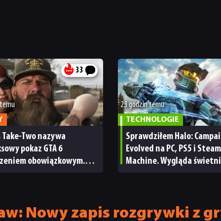
33
 temu
23 godzin temu
Y
TECHNOLOGIE
s Take-Two nazywa
Sprawdziłem Halo: Campa
ksowy pokaz GTA 6
Evolved na PC, PS5 i Steam
zeniem obowiązkowym.
Machine. Wygląda świetni
nie wie, ilu Netflix
ale ma parę problemów [R
bskrybentów
TECHNICZNA]
aw: Nowy zapis rozgrywki z gr