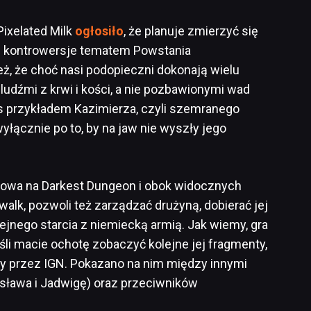
Pixelated Milk
ogłosiło
, że planuje zmierzyć się
 kontrowersje tematem Powstania
ż, że choć nasi podopieczni dokonają wielu
udźmi z krwi i kości, a nie pozbawionymi wad
s przykładem Kazimierza, czyli szemranego
wyłącznie po to, by na jaw nie wyszły jego
.
kowa na Darkest Dungeon i obok widocznych
walk, pozwoli też zarządzać drużyną, dobierać jej
ejnego starcia z niemiecką armią. Jak wiemy, gra
eśli macie ochotę zobaczyć kolejne jej fragmenty,
ny przez IGN. Pokazano na nim między innymi
sława i Jadwigę) oraz przeciwników