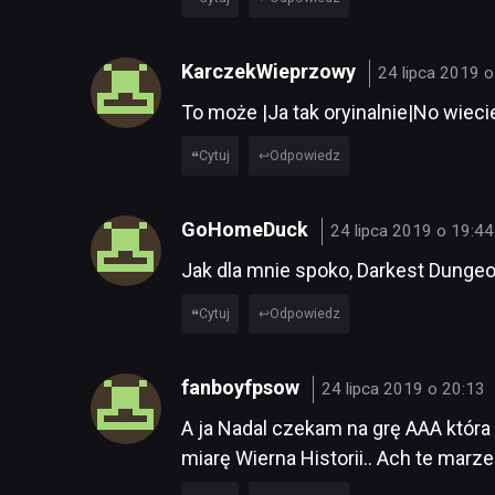
KarczekWieprzowy
24 lipca 2019 o
To może |Ja tak oryinalnie|No wiec
Cytuj
Odpowiedz
GoHomeDuck
24 lipca 2019 o 19:44
Jak dla mnie spoko, Darkest Dungeon
Cytuj
Odpowiedz
fanboyfpsow
24 lipca 2019 o 20:13
A ja Nadal czekam na grę AAA która
miarę Wierna Historii.. Ach te marze