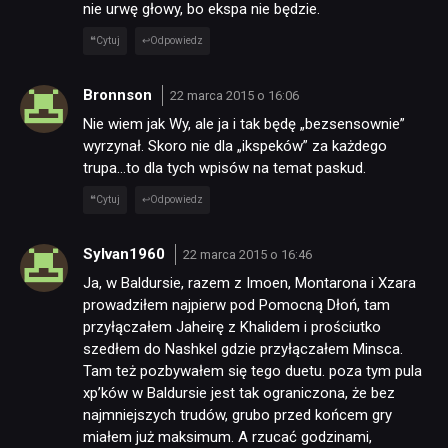
nie urwę głowy, bo ekspa nie będzie.
Cytuj
Odpowiedz
Bronnson
22 marca 2015 o 16:06
Nie wiem jak Wy, ale ja i tak będę „bezsensownie”
wyrzynał. Skoro nie dla „ikspeków” za każdego
trupa…to dla tych wpisów na temat paskud.
Cytuj
Odpowiedz
Sylvan1960
22 marca 2015 o 16:46
Ja, w Baldursie, razem z Imoen, Montarona i Xzara
prowadziłem najpierw pod Pomocną Dłoń, tam
przyłączałem Jaheirę z Khalidem i prościutko
szedłem do Nashkel gdzie przyłączałem Minsca.
Tam też pozbywałem się tego duetu. poza tym pula
xp’ków w Baldursie jest tak ograniczona, że bez
najmniejszych trudów, grubo przed końcem gry
miałem już maksimum. A rzucać godzinami,