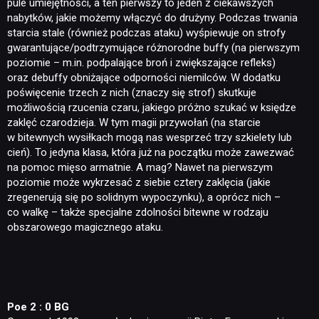
pule umiejętności, a ten pierwszy to jeden z ciekawszych
nabytków, jakie możemy włączyć do drużyny. Podczas trwania
starcia stale (również podczas ataku) wyśpiewuje on strofy
gwarantujące/podtrzymujące różnorodne buffy (na pierwszym
poziomie – m.in. podpalające broń i zwiększające refleks)
oraz debuffy obniżające odporności niemilców. W dodatku
poświęcenie trzech z nich (znaczy się strof) skutkuje
możliwością rzucenia czaru, jakiego próżno szukać w księdze
zaklęć czarodzieja. W tym magii przywołań (na starcie
w bitewnych wysiłkach mogą nas wesprzeć trzy szkielety lub
cień). To jedyna klasa, która już na początku może zawezwać
na pomoc mięso armatnie. A mag? Nawet na pierwszym
poziomie może wykrzesać z siebie cztery zaklęcia (jakie
zregenerują się po solidnym wypoczynku), a oprócz nich –
co walkę – także specjalne zdolności bitewne w rodzaju
obszarowego magicznego ataku.
Poe 2 : 0 BG