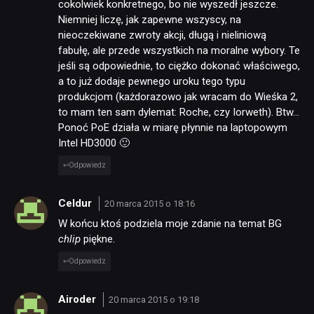
cokolwiek konkretnego, bo nie wyszedł jeszcze.
Niemniej liczę, jak zapewne wszyscy, na
nieoczekiwane zwroty akcji, długą i nieliniową
fabułę, ale przede wszystkich na moralne wybory. Te
jeśli są odpowiednie, to ciężko dokonać właściwego,
a to już dodaje pewnego uroku tego typu
produkcjom (każdorazowo jak wracam do Wieśka 2,
to mam ten sam dylemat: Roche, czy Iorweth). Btw…
Ponoć PoE działa w miarę płynnie na laptopowym
Intel HD3000 🙂
Odpowiedz
Celdur
20 marca 2015 o 18:16
W końcu ktoś podziela moje zdanie na temat BG
chlip
piękne.
Odpowiedz
Airoder
20 marca 2015 o 19:18