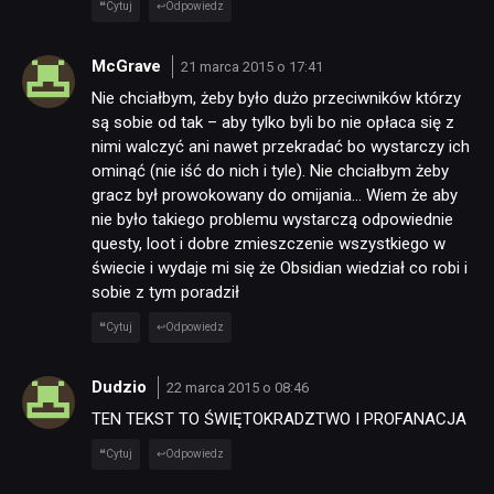
Cytuj
Odpowiedz
McGrave
21 marca 2015 o 17:41
Nie chciałbym, żeby było dużo przeciwników którzy
są sobie od tak – aby tylko byli bo nie opłaca się z
nimi walczyć ani nawet przekradać bo wystarczy ich
ominąć (nie iść do nich i tyle). Nie chciałbym żeby
gracz był prowokowany do omijania… Wiem że aby
nie było takiego problemu wystarczą odpowiednie
questy, loot i dobre zmieszczenie wszystkiego w
świecie i wydaje mi się że Obsidian wiedział co robi i
sobie z tym poradził
Cytuj
Odpowiedz
Dudzio
22 marca 2015 o 08:46
TEN TEKST TO ŚWIĘTOKRADZTWO I PROFANACJA
Cytuj
Odpowiedz