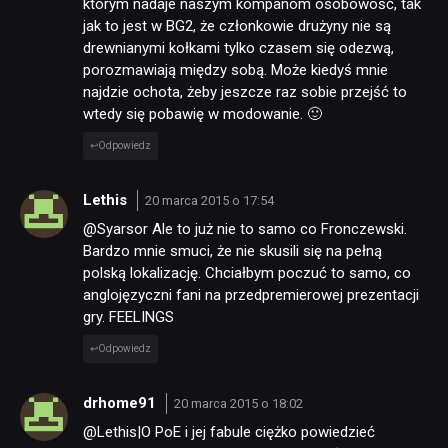
którym nadaje naszym kompanom osobowość, tak
jak to jest w BG2, że członkowie drużyny nie są
drewnianymi kołkami tylko czasem się odezwą,
porozmawiają między sobą. Może kiedyś mnie
najdzie ochota, żeby jeszcze raz sobie przejść to
wtedy się pobawię w modowanie. 🙂
Odpowiedz
Lethis
20 marca 2015 o 17:54
@Syarsor Ale to już nie to samo co Fronczewski.
Bardzo mnie smuci, że nie skusili się na pełną
polską lokalizację. Chciałbym poczuć to samo, co
anglojęzyczni fani na przedpremierowej prezentacji
gry. FEELINGS
Odpowiedz
drhome91
20 marca 2015 o 18:02
@Lethis|O PoE i jej fabule ciężko powiedzieć