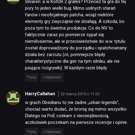
Silvaren: a w KotOR 2 grałeś? Przecież ta gra do tej
pory to jeden wielki bug. Mimo usilnych starań
fanów i nieoficjalnego patcha, wciąż niektóre
TECHNOLOGIE
elementy gry zwyczajnie nie działają. A szkoda, bo
poza tym to świetna produkcja. Co do NV to
faktycznie zaraz po premierze sypał się
DYSKUSJE
niemiłosiernie, ale w przeciwieństwie do w.w. tytułu
został doprowadzony do porządku i spatchownany
działa bez zarzutu (ot, pomniejsze błędy
JUŻ GRALIŚMY
charakterystyczne dla gier na tym silniku, ale nie
psujące rozgrywki). W każdym razie błędy
SKLEP
Cytuj
Odpowiedz
HarryCallahan
22 marca 2015 o 11:20
w grach Obsidianu to nie żadne „urban legends”,
chociaż warto dodać, że bronią się mimo wszystko.
Dlatego na PoE czekam z niecierpliwością,
aczkolwiek poczekam na pierwsze recenzje i opinie.
Cytuj
Odpowiedz