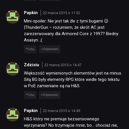
Papkin
22 marca 2015 o 11:32
Mini-spoiler: Nie jest tak źle z tymi bugami 😉
|ThunderGun – rozumiem, że skrót AC jest
zarezerwowany dla Armored Core z 1997? Biedny
Asasyn. ;(
Cytuj
Odpowiedz
Zdzisiu
22 marca 2015 o 14:47
Większość wymienionych elementów jest na minus.
Siłą BG były elementy RPG które wedle tego tekstu
w PoE zamieniane są na H&S.
Cytuj
Odpowiedz
Papkin
22 marca 2015 o 14:49
H&S który nie premiuje bezsensownego
wyrzynania? No trzymajcie mnie, bo… chociaż nie,