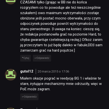
CZASAMI tylko (grając w BB nie do końca
rozgryzłem co to powoduje ale też nieszczególnie
szukałem) owo maximum wytrzymałości zostaje
obniżone jeśli postać mocno oberwała, przy czym
odpoczynek powoduje powrót wytrzymałości do
stanu pierwotnego. |I uwaga na koniec: cieszę się,
że redakcja postanowiła grać na poziomie Hard, to
chyba gwarantuje rzetelniejszą reckę;) Ofkoz zanim
ją przeczytam to już będę daleko w fabule;DD|I sam
zamierzam grać na hard pojutrze:]
Cytuj
Odpowiedz
gutol12
20 marca 2015 o 17:06
Miałem okazje pograć w reedycję BG 1 i właśnie te
stare, irytujące mechanizmy mnie odrzuciły, więc w
PoE może zagram.
Odpowiedz