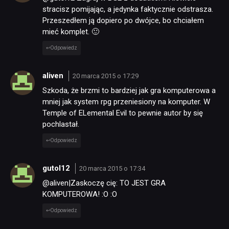
stracisz pomijając, a jedynka faktycznie odstrasza.
Przeszedłem ją dopiero po dwójce, bo chciałem
mieć komplet. 🙂
Odpowiedz
aliven
20 marca 2015 o 17:29
Szkoda, że brzmi to bardziej jak gra komputerowa a
mniej jak system rpg przeniesiony na komputer. W
Temple of ELemental Evil to pewnie autor by się
pochlastał.
Odpowiedz
gutol12
20 marca 2015 o 17:34
@aliven|Zaskoczę cię: TO JEST GRA
KOMPUTEROWA! :O :O
Odpowiedz