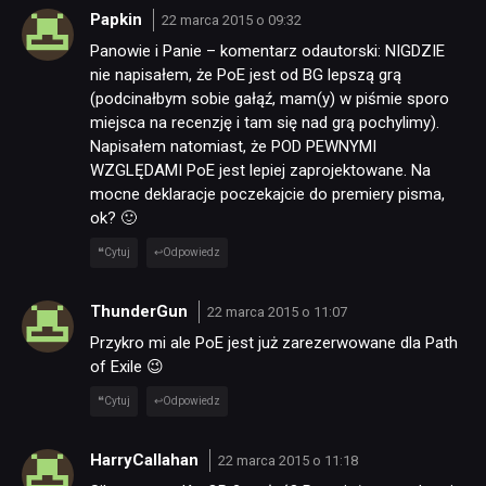
Papkin
22 marca 2015 o 09:32
Panowie i Panie – komentarz odautorski: NIGDZIE
nie napisałem, że PoE jest od BG lepszą grą
(podcinałbym sobie gałąź, mam(y) w piśmie sporo
miejsca na recenzję i tam się nad grą pochylimy).
Napisałem natomiast, że POD PEWNYMI
WZGLĘDAMI PoE jest lepiej zaprojektowane. Na
mocne deklaracje poczekajcie do premiery pisma,
NEWSY
ok? 🙂
Cytuj
Odpowiedz
RECENZJE
ThunderGun
22 marca 2015 o 11:07
PUBLICYSTYKA
Przykro mi ale PoE jest już zarezerwowane dla Path
of Exile 😉
Cytuj
Odpowiedz
KULTURA
HarryCallahan
22 marca 2015 o 11:18
RETRO