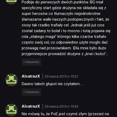
Podbije do pierwszych dwóch punktów. BG miał
specyficzny start gdzie drużyna nie składała się z
super herosów co tłumaczyło niejednokrotnie
ślamazarne walki naszych podopiecznych i fakt, że
ciosy tak rzadko trafiały cel. Jednak jeśli już cios
został zadany to bolał i to mocno i tutaj pojawia się
rola „słabego maga” którego kilka czarów trafiało
często swój cel, co odpowiednio użyte mogło dać
przewagę nad przeciwnikiem. |Dla mnie było dużo
przyjemniejsze prowadzić drużyne z „krwi i kości”…
Odpowiedz
AlcatrazX
20 marca 2015 o 19:21
Dawno takich głupot nie czytałem….
Odpowiedz
AlcatrazX
20 marca 2015 o 19:32
Nie mówię tu, że PoE jest czymś złym (przecież na