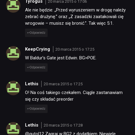
Tyrogus
20 marca 2015 o 17:06
Ale nie będzie: „Przed wyruszeniem w drogę należy
zebrać drużynę.” oraz „Z zasadzki zaatakowali cię
wrogowie – musisz się bronić.”. Tak więc 5:1.
Odpowiedz
KeepCrying
20 marca 2015 o 17:25
W Baldur’s Gate jest Edwin. BG>POE.
Odpowiedz
Lethis
20 marca 2015 o 17:25
O! Na coś takiego czekałem. Ciągle zastanawiam
się czy składać preorder
Odpowiedz
Lethis
20 marca 2015 o 17:28
@gutol12 Zagraj w BG2 z dodatkiem. Niewiele