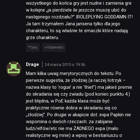
wszystkiego do końca gry jest nudne i zamienia gre
w kolejne „ja pierdziele ile jeszcze muszę ubić do
następnego rozdziału?” |ROLEPLYING GODDAMN IT!
Ja tam trzymałem Jana jansena tylko dla jego
charakteru, to są właśnie te smaczki które nadają
grze charakteru.
Cytuj
Odpowiedz
Drage
24 marca 2015 o 19:56
Mam kilka uwag merytorycznych do tekstu. Po
pierwsze sugestia, że złodziej (a raczej łotrzyk –
nazwa klasy to 'rogue’ a nie 'thief’) ma jakieś premie
do skradania się czy zwiadu (pod koniec punktu 4.)
jest błędna, w PoE każda klasa może być
praktycznie równie dobra w skradaniu się co
„złodziej”. Po drugie w akapicie dot. expa Papkin nie
wspomina o dwóch rzeczach: za zabijanie
ludzi/elfów/etc nie ma ŻADNEGO expa (mało
realistyczne wg mnie) a wpisy w bestiariuszu o