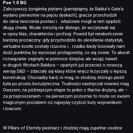
Poe 1:0 BG
Zaliczywszy żonglerkę płytami (pamiętajmy, że Baldur’s Gate’a
wydano pierwotnie na pięciu dyskach), gracze przechodzili
do okna tworzenia postaci i… właściwie mogli w nim spędzić
długą chwilę. Wcale zresztą nie dlatego, że wczytywali się
w opisy klas, charakterów i profesji. Powód był nieskończenie
bardziej prozaiczny: gdy przychodziło do określenia statystyk,
wirtualne kostki zostały rzucone i… rzadko kiedy losowały nam
dość punktów, by wyciosać protagonistę, co się zowie. To akurat
rozwiązanie zaginęło w pomroce dziejów, ale wciąż, nawet
w drugich Wrotach Baldura – opartych już przecież o nowszą
wersję D&D – zdarzały się klasy które wręcz krzyczały o lepszą
konstrukcję. Chociażby bard, ni-mag, ni-złodziej, którego pieśń
była po prostu bezużyteczna. Trudności nastręczał również mag.
Owszem, na późniejszym etapie to jeden z filarów drużyny, ale –
za przeproszeniem – na pierwszym poziomie to może on swoim
magicznym pociskiem co najwyżej czyścić buty wojownikom
i łowcom.
W Pillars of Eternity pieśniarz i złodziej mają zupełnie osobne