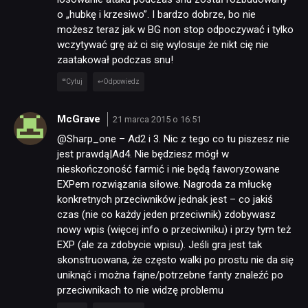
o „hubkę i krzesiwo”. I bardzo dobrze, bo nie
możesz teraz jak w BG non stop odpoczywać i tylko
wczytywać grę aż ci się wylosuje że nikt cię nie
zaatakował podczas snu!
Cytuj
Odpowiedz
McGrave
21 marca 2015 o 16:51
@Sharp_one – Ad2 i 3. Nic z tego co tu piszesz nie
jest prawdą|Ad4. Nie będziesz mógł w
nieskończoność farmić i nie będą faworyzowane
EXPem rozwiązania siłowe. Nagroda za młuckę
konkretnych przeciwników jednak jest – co jakiś
czas (nie co każdy jeden przeciwnik) zdobywasz
nowy wpis (więcej info o przeciwniku) i przy tym też
EXP (ale za zdobycie wpisu). Jeśli gra jest tak
skonstruowana, że często walki po prostu nie da się
uniknąć i można fajne/potrzebne fanty znaleźć po
przeciwnikach to nie widzę problemu