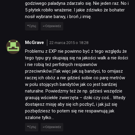
godziwego paladyna zdarzało się. Nie jeden raz. No i
5 płytek robiło wrażenie. I jakie zdziwko że bohater
nosił wybrane barwy, i broń ,i imię.
Cytuj
Odpowiedz
McGrave
22 marca 2015 o 18:28
Problemu z EXP nie powinno być z tego względu że
tego typu gry skupiają się na jakości walk a nie ilości
i nie robią też perfidnych respawnów
przeciwników.|Tak więc jak są bandyci, to omijasz
raczej ich obóz a nie gdzieś sobie co parę metrów
w polu stojących bandytów jak co jest bardziej
naturalne. Powiedzmy też że np. gdzieś wszędzie
grasują wściekłe zwierzęta – dziki czy coś… Wtedy
dostajesz misję aby się ich pozbyć, i jak już się
pozbędziesz to potem się nie respawnują jak
szalone tylko…
Cytuj
Odpowiedz