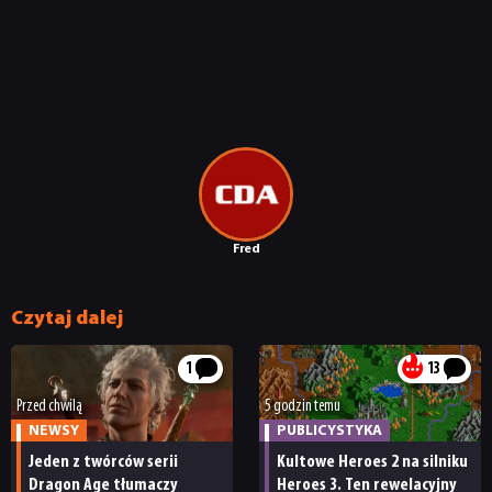
Fred
Czytaj dalej
1
13
Przed chwilą
5 godzin temu
NEWSY
PUBLICYSTYKA
Jeden z twórców serii
Kultowe Heroes 2 na silniku
Dragon Age tłumaczy
Heroes 3. Ten rewelacyjny