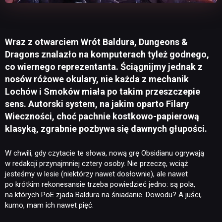
Wraz z otwarciem Wrót Baldura, Dungeons &
Dragons znalazło na komputerach tyleż godnego,
co wiernego reprezentanta. Ściągnijmy jednak z
nosów różowe okulary, nie każda z mechanik
Lochów i Smoków miała po takim przeszczepie
sens. Autorski system, na jakim oparto Filary
Wieczności, choć pachnie kostkowo-papierową
klasyką, zgrabnie pozbywa się dawnych głupości.
W chwili, gdy czytacie te słowa, nową grę Obsidianu ogrywają
w redakcji przynajmniej cztery osoby. Nie przeczę, wciąż
jesteśmy w lesie (niektórzy nawet dosłownie), ale nawet
po krótkim rekonesansie trzeba powiedzieć jedno: są pola,
na których PoE zjada Baldura na śniadanie. Dowodu? A juści,
kumo, mam ich nawet pięć.