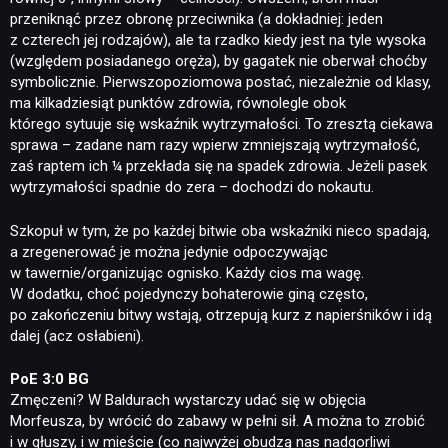
przeniknąć przez obronę przeciwnika (a dokładniej: jeden
z czterech jej rodzajów), ale ta rzadko kiedy jest na tyle wysoka
(względem posiadanego oręża), by gagatek nie oberwał choćby
symbolicznie. Pierwszopoziomowa postać, niezależnie od klasy,
ma kilkadziesiąt punktów zdrowia, równolegle obok
którego sytuuje się wskaźnik wytrzymałości. To zresztą ciekawa
sprawa – zadane nam razy wpierw zmniejszają wytrzymałość,
zaś raptem ich ¼ przekłada się na spadek zdrowia. Jeżeli pasek
wytrzymałości spadnie do zera – dochodzi do nokautu.
Szkopuł w tym, że po każdej bitwie oba wskaźniki nieco spadają,
a zregenerować je można jedynie odpoczywając
w tawernie/organizując ognisko. Każdy cios ma wagę.
W dodatku, choć pojedynczy bohaterowie giną często,
po zakończeniu bitwy wstają, otrzepują kurz z napierśników i idą
dalej (acz osłabieni).
PoE 3:0 BG
Zmęczeni? W Baldurach wystarczy udać się w objęcia
Morfeusza, by wrócić do zabawy w pełni sił. A można to zrobić
i w głuszy, i w mieście (co najwyżej obudzą nas nadgorliwi