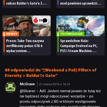
sukces Baldur’s Gate’a 3.
mod powinien sprawdzić
„Zrobili to, co należało
każdy fan
zrobić przy tak dużej
przerwie”
36
22 godzin temu
08.08.2026
NEWSY
TECHNOLOGIE
Prezes Take-Two nazywa
Sprawdziłem Halo:
netfliksowy pokaz GTA 6
Campaign Evolved na PC,
wydarzeniem
PS5 i Steam Machine.
obowiązkowym. Nawet
Wygląda świetnie,
nie wie, ilu Netflix
ale ma parę problemów
ma subskrybentów
[RECENZJA TECHNICZNA]
69 odpowiedzi do “[Weekend z PoE] Pillars of
Eternity > Baldur?s Gate”
McGrave
21 marca 2015 o 16:13
@Silvaren – Ad3. Jestem niemal pewien że tutaj też
nie będziesz mógł odpoczywać wszędzie – po
prostu odpoczynek z BG w którym występowało
losowanie ataku podczas snu został rozbudowany