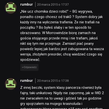
rumbur
20 marca 2015 o 17:37
„Nie ucz chomika dzieci robić” – BG wygrywa,
ponadto czego chcesz od trak0 ? System dobry jak
każdy inny na wyliczenia trafienia. Że nie trafiali na
początku ? Bo byłeś słaby i w ten sposób to
obrazowano. W Morrowindzie biorę zamach na
gościa stojącego przede mną i nie trafiam, jakoś
nikt się tym nie przejmuje. Zamiast piać peany
powiedz lepiej jak bardzo jest zabugowana ta wasza
wersja, złożyłem preorder, chcę wiedzieć czego się
spodziewać.
Odpowiedz
rumbur
20 marca 2015 o 17:38
Z innej beczki, system klasy pancerza również była
fajny, taki unikatowy. Nigdy nie zapomnę, jak w IWD 2
nie zwracałem na to uwagi i gdzieś tak po godzinie
gry spojrzałem na mojego krasnoluda i