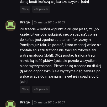
danej bestii kończą się bardzo szybko. [cdn]
Cytuj
Odpowiedz
Drage
24 marca 2015 o 20:03
Po trzecie w końcu w punkcie drugim pisze, że „po
każdej bitwie oba wskaźniki nieco spadają”, co nie
do końca jest zgodne ze stanem faktycznym.
Pomijam już fakt, że postać, która w danej walce nie
została ani razu trafiona nie traci ani zdrowia ani
wytrzymałości (doh!). Otóż postać trafiona traci
niewielką ilość pktów życia ale przede wszystkim
nieco wytrzymałości. Pierwsze są tracone na dłużej
(tj aż do odpoczyknu) ale wytrzymałość zawsze po
walce wraca do maximum, nawet jeśli spadła do 0.
[cdn]
Cytuj
Odpowiedz
Drage
24 marca 2015 o 20:07