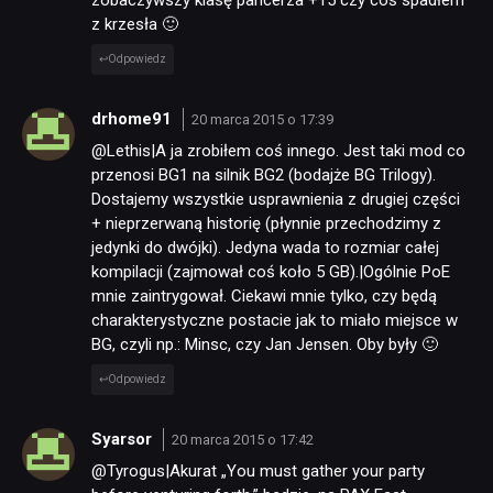
zobaczywszy klasę pancerza +15 czy coś spadłem
z krzesła 🙂
Odpowiedz
drhome91
20 marca 2015 o 17:39
@Lethis|A ja zrobiłem coś innego. Jest taki mod co
przenosi BG1 na silnik BG2 (bodajże BG Trilogy).
Dostajemy wszystkie usprawnienia z drugiej części
+ nieprzerwaną historię (płynnie przechodzimy z
jedynki do dwójki). Jedyna wada to rozmiar całej
kompilacji (zajmował coś koło 5 GB).|Ogólnie PoE
mnie zaintrygował. Ciekawi mnie tylko, czy będą
charakterystyczne postacie jak to miało miejsce w
BG, czyli np.: Minsc, czy Jan Jensen. Oby były 🙂
Odpowiedz
Syarsor
20 marca 2015 o 17:42
@Tyrogus|Akurat „You must gather your party