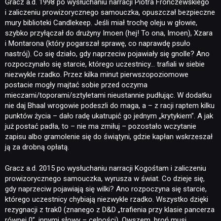
Gracz a.d. 1998 po wysłuchaniu narracji Piotra Fronczewskiego
i zaliczeniu prowizorycznego samouczka, opuszczał bezpieczne
mury biblioteki Candlekeep. Jeśli miał trochę oleju w głowie,
szybko przyłączał do drużyny Imoen (hej! To ona, Imoen), Xzara
i Montarona (który pogarszał sprawę, co naprawdę psuło
nastrój). Co się działo, gdy naprzeciw pojawiały się gnolle? Ano
rozpoczynało się starcie, którego uczestnicy… trafiali w siebie
niezwykle rzadko. Przez kilka minut pierwszopoziomowe
postacie mogły majtać sobie przed oczyma
mieczami/toporami/sztyletami nieustannie pudłując. W dodatku
nie daj Bhaal wrogowie podeszli do maga, a – z racji raptem kilku
punktów życia – dało radę ukatrupić go jednym „krytykiem”. A jak
już postać padła, to – nie ma zmiłuj – pozostało wczytanie
zapisu albo gramolenie się do świątyni, gdzie kapłan wskrzeszał
ją za drobną opłatą.
Gracz a.d. 2015 po wysłuchaniu narracji Kogośtam i zaliczeniu
prowizorycznego samouczka, wyrusza w świat. Co dzieje się,
gdy naprzeciw pojawiają się wilki? Ano rozpoczyna się starcie,
którego uczestnicy chybiają niezwykle rzadko. Wszystko dzięki
rezygnacji z trak0 (znanego z D&D „trafienia przy klasie pancerza
równej 0”, innymi słowy – celności). Owszem, broń musi