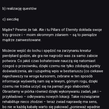
b) realizację questów
c) sieczkę
Mądre? Pewnie że tak. Ale i tu Pillars of Eternity dokłada swoje
trzy grosze i – moim skromnym zdaniem – są to pieniądze
mądrze zainwestowane.
Możecie wejść do lochu i spędzić na zarzynaniu kreatur
pierdyliard godzin, ale gra nie nagrodzi was za samo zabicie
potwora. Co jakiś czas bohaterowie nauczą się natomiast
czegoś o przeciwniku, dzięki czemu nie tylko zdobędą punkty
doświadczenia, ale i uzupełnią wpis w bestiariuszu (co ciekawe
najechawszy na wroga kursorem, zebrane w ten sposób
informacje wyświetlą nam się w lewym, górnym rogu, dzięki
czemu nie trzeba uczyć się na pamięć jego słabostek).
Obrastamy w piórka również dzięki wykonywaniu zadań, jak i –
przykładowo – odkrywaniu nowych lokacji. Takie rozwiązanie
rehabilituje nieco złodziei – teraz zwiad naprawdę ma sens,
bo nie w każdą kabałę warto się pakować „ponieważ wpadnie