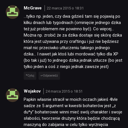
McGrave
22 marca 2015 o 18:31
…tylko np. jeden, czy dwa gdzieś tam się pojawią po
kilku dniach lub tygodniach (ominięcie jednego dzika
też już problemem nie powinno być). Co więcej…
Można np. zrobić że za dzika dostaje się skórę dzika
która jest używana przy craftingu i już nie będziesz
miał nic przeciwko utłuczeniu takiego jednego
dzika… I nawet jak ktoś lubi mordować tylko dla XP
(bo tak i już) to jednego dzika jednak utłucze (bo jest
tylko jeden a coś z niego jednak zawsze jest)
Cytuj
Odpowiedz
Wojakov
24 marca 2015 o 18:51
Papkin własnie stracił w moich oczach jakieś 4lvle
sadze ze 5 argument w kwestii bohaterów jest „z
du*y” bohaterowie winni mieć swój charakter i swoje
słabości, tworzenie drużyny która będzie chodzącą
maszyną do zabijania w celu tylko wyrżnięcia