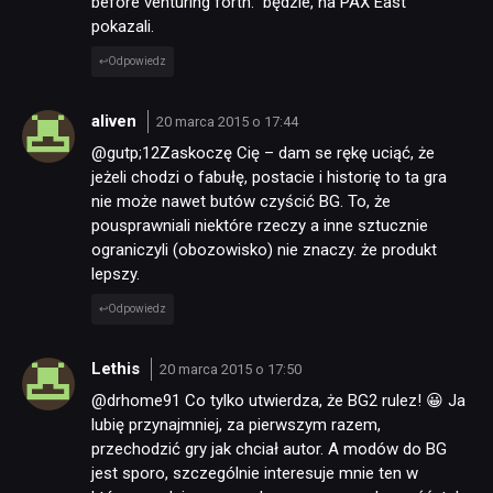
before venturing forth.” będzie, na PAX East
pokazali.
Odpowiedz
aliven
20 marca 2015 o 17:44
@gutp;12Zaskoczę Cię – dam se rękę uciąć, że
jeżeli chodzi o fabułę, postacie i historię to ta gra
nie może nawet butów czyścić BG. To, że
pousprawniali niektóre rzeczy a inne sztucznie
ograniczyli (obozowisko) nie znaczy. że produkt
lepszy.
Odpowiedz
Lethis
20 marca 2015 o 17:50
@drhome91 Co tylko utwierdza, że BG2 rulez! 😀 Ja
lubię przynajmniej, za pierwszym razem,
przechodzić gry jak chciał autor. A modów do BG
jest sporo, szczególnie interesuje mnie ten w