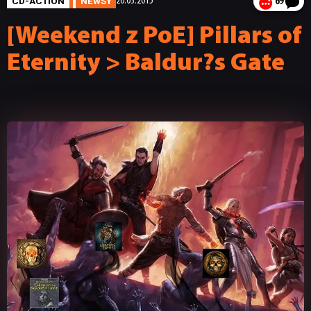
CD-ACTION
NEWSY
20.03.2015
69
[Weekend z PoE] Pillars of
Eternity > Baldur?s Gate