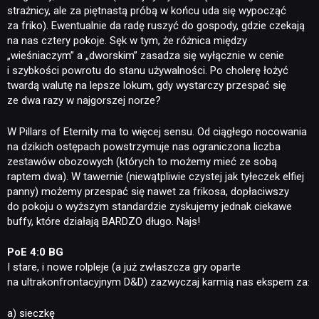
strażnicy, ale za piętnastą próbą w końcu uda się wypocząć
za friko). Ewentualnie da radę ruszyć do gospody, gdzie czekają
na nas cztery pokoje. Sęk w tym, że różnica między
„wieśniaczym” a „dworskim” zasadza się wyłącznie w cenie
i szybkości powrotu do stanu używalności. Po cholerę łożyć
twardą walutę na lepsze lokum, gdy wystarczy przespać się
ze dwa razy w najgorszej norze?
W Pillars of Eternity ma to więcej sensu. Od ciągłego nocowania
na dzikich ostępach powstrzymuje nas ograniczona liczba
zestawów obozowych (których to możemy mieć ze sobą
raptem dwa). W tawernie (niewątpliwie czystej jak tyłeczek elfiej
panny) możemy przespać się nawet za frikosa, dopłaciwszy
do pokoju o wyższym standardzie zyskujemy jednak ciekawe
buffy, które działają BARDZO długo. Najs!
PoE 4:0 BG
I stare, i nowe rolpleje (a już zwłaszcza gry oparte
na ultrakonfrontacyjnym D&D) zazwyczaj karmią nas ekspem za:
a) sieczkę