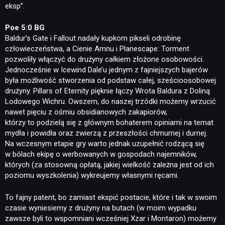
eksp”.
Poe 5:0 BG
Baldur’s Gate i Fallout nadały kupkom pikseli odrobinę
człowieczeństwa, a Cienie Amnu i Planescape: Torment
pozwoliły włączyć do drużyny całkiem złożone osobowości.
Jednocześnie w Icewind Dale’u jednym z fajniejszych bajerów
była możliwość stworzenia od podstaw całej, sześcioosobowej
drużyny. Pillars of Eternity pięknie łączy Wrota Baldura z Doliną
Lodowego Wichru. Owszem, do naszej trzódki możemy wrzucić
nawet pięciu z ośmiu obsidianowych zakapiorów,
którzy to podzielą się z głównym bohaterem opiniami na temat
mydła i powidła oraz zwierzą z przeszłości chmurnej i durnej.
Na wczesnym etapie gry warto jednak uzupełnić rodzącą się
w bólach ekipę o werbowanych w gospodach najemników,
których (za stosowną opłatą, jakiej wielkość zależna jest od ich
poziomu wyszkolenia) wykreujemy własnymi ręcami.
To fajny patent, bo zamiast ekspić postacie, które i tak w swoim
czasie wyniesiemy z drużyny na butach (w moim wypadku
zawsze byli to wspomniani wcześniej Xzar i Montaron) możemy