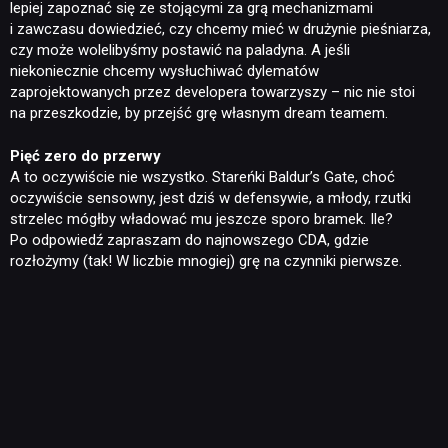
lepiej zapoznać się ze stojącymi za grą mechanizmami
i zawczasu dowiedzieć, czy chcemy mieć w drużynie pieśniarza,
czy może wolelibyśmy postawić na paladyna. A jeśli
niekoniecznie chcemy wysłuchiwać dylematów
zaprojektowanych przez developera towarzyszy – nic nie stoi
na przeszkodzie, by przejść grę własnym dream teamem.
Pięć zero do przerwy
A to oczywiście nie wszystko. Stareńki Baldur’s Gate, choć
oczywiście sensowny, jest dziś w defensywie, a młody, rzutki
strzelec mógłby władować mu jeszcze sporo bramek. Ile?
Po odpowiedź zapraszam do najnowszego CDA, gdzie
rozłożymy (tak! W liczbie mnogiej) grę na czynniki pierwsze.