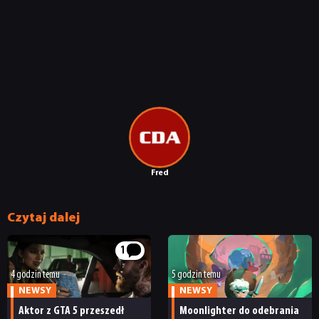
Fred
Czytaj dalej
1
4 godzin temu
5 godzin temu
NEWSY
NEWSY
Aktor z GTA 5 przeszedł
Moonlighter do odebrania