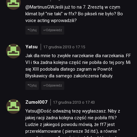
@MartinusGWJeśli już to na 7. Zresztą w czym
klimat był ”nie taki” w ffx? Bo pikseli nie było? Bo
voice acting wprowadzili?
Cytuj
Odpowiedz
Yatsu
17 grudnia 2013 o 17:15
Jak dla mnie to zwykłe narzekanie dla narzekania. FF
VI i tka żadna kolejna część nie pobiła do tej pory. Mi
się XIII podobała dlatego zagram w Powrót
Błyskawicy dla samego zakończenia fabuły.
Cytuj
Odpowiedz
Zumol007
17 grudnia 2013 o 17:43
Yatsu@Dość odważną tezę wygłaszasz. Niby z
jakiej racji żadna kolejna część nie pobiła ff6?
Ludzie z jakiegoś powodu mówią, że ff7 jest
przereklamowane ( pierwsze 3d itd.), a równie ”