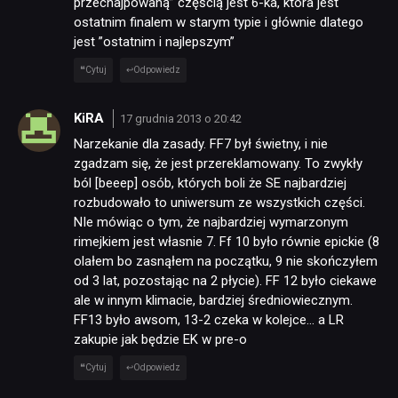
przechajpowaną” częścią jest 6-ka, która jest
ostatnim finalem w starym typie i głównie dlatego
jest ”ostatnim i najlepszym”
Cytuj
Odpowiedz
KiRA
17 grudnia 2013 o 20:42
Narzekanie dla zasady. FF7 był świetny, i nie
zgadzam się, że jest przereklamowany. To zwykły
ból [beeep] osób, których boli że SE najbardziej
rozbudowało to uniwersum ze wszystkich części.
NIe mówiąc o tym, że najbardziej wymarzonym
rimejkiem jest własnie 7. Ff 10 było równie epickie (8
olałem bo zasnąłem na początku, 9 nie skończyłem
od 3 lat, pozostając na 2 płycie). FF 12 było ciekawe
ale w innym klimacie, bardziej średniowiecznym.
FF13 było awsom, 13-2 czeka w kolejce… a LR
zakupie jak będzie EK w pre-o
Cytuj
Odpowiedz