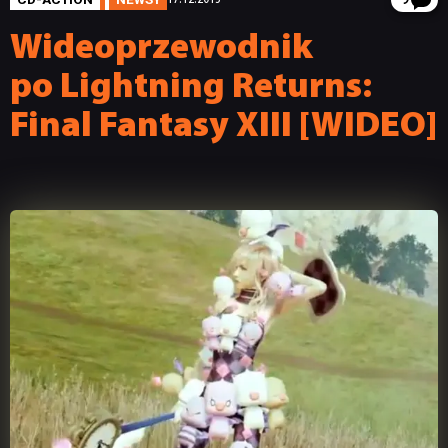
9
Wideoprzewodnik
po Lightning Returns:
Final Fantasy XIII [WIDEO]