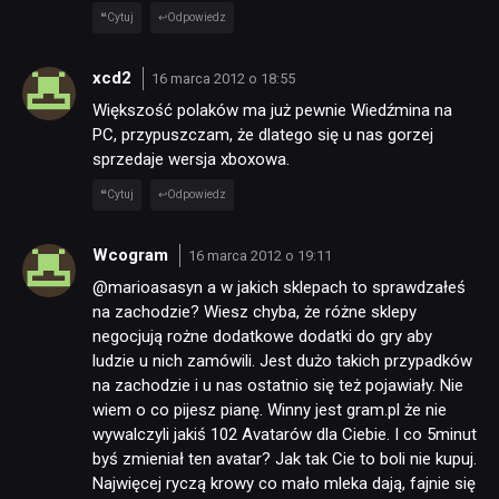
Cytuj
Odpowiedz
xcd2
16 marca 2012 o 18:55
Większość polaków ma już pewnie Wiedźmina na
PC, przypuszczam, że dlatego się u nas gorzej
sprzedaje wersja xboxowa.
Cytuj
Odpowiedz
Wcogram
16 marca 2012 o 19:11
@marioasasyn a w jakich sklepach to sprawdzałeś
na zachodzie? Wiesz chyba, że różne sklepy
negocjują rożne dodatkowe dodatki do gry aby
ludzie u nich zamówili. Jest dużo takich przypadków
na zachodzie i u nas ostatnio się też pojawiały. Nie
wiem o co pijesz pianę. Winny jest gram.pl że nie
wywalczyli jakiś 102 Avatarów dla Ciebie. I co 5minut
byś zmieniał ten avatar? Jak tak Cie to boli nie kupuj.
Najwięcej ryczą krowy co mało mleka dają, fajnie się