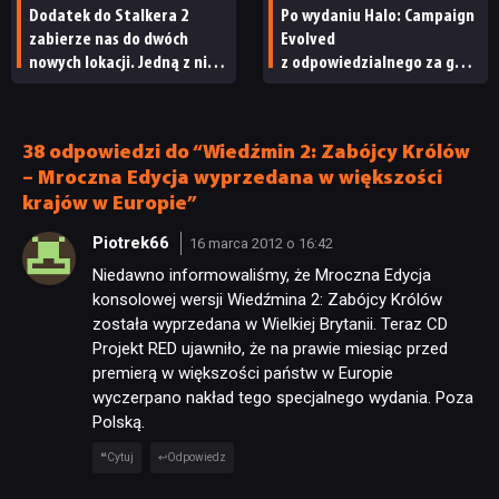
Dodatek do Stalkera 2
Po wydaniu Halo: Campaign
zabierze nas do dwóch
Evolved
nowych lokacji. Jedną z nich
z odpowiedzialnego za grę
seria obiecywała
studia zwolniono
od samego początku
pracowników
38 odpowiedzi do “Wiedźmin 2: Zabójcy Królów
– Mroczna Edycja wyprzedana w większości
krajów w Europie”
Piotrek66
16 marca 2012 o 16:42
Niedawno informowaliśmy, że Mroczna Edycja
konsolowej wersji Wiedźmina 2: Zabójcy Królów
została wyprzedana w Wielkiej Brytanii. Teraz CD
Projekt RED ujawniło, że na prawie miesiąc przed
premierą w większości państw w Europie
wyczerpano nakład tego specjalnego wydania. Poza
Polską.
Cytuj
Odpowiedz