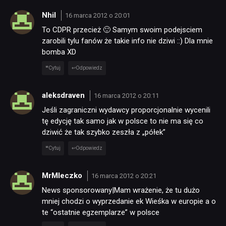
Nhil
16 marca 2012 o 20:01
To CDPR przecież 🙂 Samym swoim podejsciem
zarobili tylu fanów że takie info nie dziwi ::) Dla mnie
bomba XD
Cytuj
Odpowiedz
aleksdraven
16 marca 2012 o 20:11
Jeśli zagraniczni wydawcy proporcjonalnie wycenili
tę edycję tak samo jak w polsce to nie ma się co
dziwić że tak szybko zeszła z „półek”
Cytuj
Odpowiedz
MrMleczko
16 marca 2012 o 20:21
News sponsorowany|Mam wrażenie, że tu dużo
mniej chodzi o wyprzedanie ek Wieśka w europie a o
te “ostatnie egzemplarze” w polsce