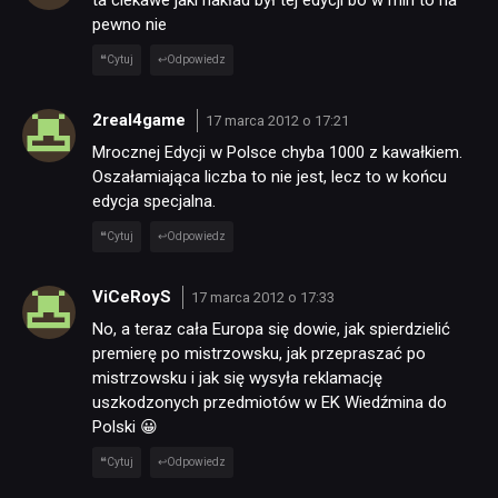
ta ciekawe jaki nakład był tej edycji bo w mln to na
pewno nie
Cytuj
Odpowiedz
2real4game
17 marca 2012 o 17:21
Mrocznej Edycji w Polsce chyba 1000 z kawałkiem.
Oszałamiająca liczba to nie jest, lecz to w końcu
edycja specjalna.
Cytuj
Odpowiedz
ViCeRoyS
17 marca 2012 o 17:33
No, a teraz cała Europa się dowie, jak spierdzielić
premierę po mistrzowsku, jak przepraszać po
mistrzowsku i jak się wysyła reklamację
uszkodzonych przedmiotów w EK Wiedźmina do
Polski 😀
Cytuj
Odpowiedz