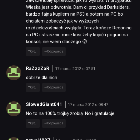
zawsze lubię sprawdzić jak to wyszło. W przypadku
Wieśka jest odwrotnie. Dam ci przykład Darksiders,
bardzo fajna kupiłem na PS3 a potem na PC bo
chciałem zobaczyć jak w wyższych
rozdzielczościach wygląda. Teraz kończe Reconing
na PC i strasznie mnie kusi żeby kupić i pograc na
konsoli, nie wiem dlaczego 😛
Cytuj
Odpowiedz
RaZzzZoR
17 marca 2012 o 07:51
dobrze dla nich
Cytuj
Odpowiedz
SlowedGiant041
17 marca 2012 o 08:47
No to na 100% trójkę zrobią. No i gratulacje.
Cytuj
Odpowiedz