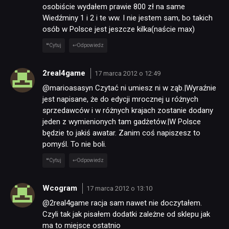
osobiście wydałem prawie 800 zł na same
Wiedźminy 1 i 2 i te ww. I nie jestem sam, bo takich
osób w Polsce jest jeszcze kilka(naście max)
Cytuj
Odpowiedz
2real4game
17 marca 2012 o 12:49
@marioasasyn Czytać ni umiesz ni w ząb.|Wyraźnie
jest napisane, że do edycji mrocznej u różnych
sprzedawców i w różnych krajach zostanie dodany
jeden z wymienionych tam gadżetów.|W Polsce
będzie to jakiś awatar. Zanim coś napiszesz to
pomyśl. To nie boli.
Cytuj
Odpowiedz
Wcogram
17 marca 2012 o 13:10
@2real4game racja sam nawet nie doczytałem.
Czyli tak jak pisałem dodatki zależne od sklepu jak
ma to miejsce ostatnio