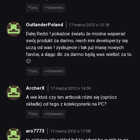
Cytuj
Odpowiedz
OutlanderPoland
17 marca 2012 o 13:18
Dalej Redzi ! pokażcie światu że można wspierać
swój produkt za darmo, niech inni developerzy się
uczą od was ! zyskujecie i tak już masę nowych
fanów, a dając dlc za darmo będą was wielbić za to.
🙂
Cytuj
Odpowiedz
ArcherX
17 marca 2012 o 14:59
A wie ktoś czy ten artbook różni się (oprócz
okładki) od tego z kolekcjonerki na PC?
Cytuj
Odpowiedz
aro7773
17 marca 2012 o 17:08