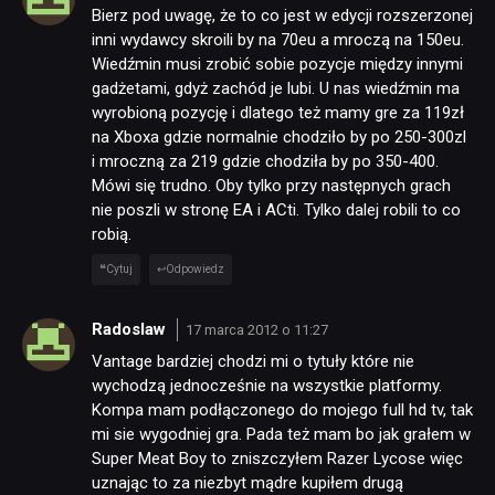
Bierz pod uwagę, że to co jest w edycji rozszerzonej
inni wydawcy skroili by na 70eu a mroczą na 150eu.
Wiedźmin musi zrobić sobie pozycje między innymi
gadżetami, gdyż zachód je lubi. U nas wiedźmin ma
wyrobioną pozycję i dlatego też mamy gre za 119zł
na Xboxa gdzie normalnie chodziło by po 250-300zl
i mroczną za 219 gdzie chodziła by po 350-400.
Mówi się trudno. Oby tylko przy następnych grach
nie poszli w stronę EA i ACti. Tylko dalej robili to co
robią.
Cytuj
Odpowiedz
Radoslaw
17 marca 2012 o 11:27
Vantage bardziej chodzi mi o tytuły które nie
wychodzą jednocześnie na wszystkie platformy.
Kompa mam podłączonego do mojego full hd tv, tak
mi sie wygodniej gra. Pada też mam bo jak grałem w
Super Meat Boy to zniszczyłem Razer Lycose więc
uznając to za niezbyt mądre kupiłem drugą