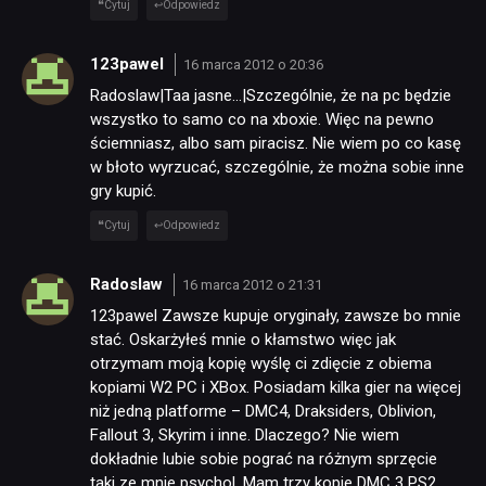
Cytuj
Odpowiedz
123pawel
16 marca 2012 o 20:36
Radoslaw|Taa jasne…|Szczególnie, że na pc będzie
wszystko to samo co na xboxie. Więc na pewno
ściemniasz, albo sam piracisz. Nie wiem po co kasę
w błoto wyrzucać, szczególnie, że można sobie inne
gry kupić.
Cytuj
Odpowiedz
NEWSY
Radoslaw
16 marca 2012 o 21:31
123pawel Zawsze kupuje oryginały, zawsze bo mnie
RECENZJE
stać. Oskarżyłeś mnie o kłamstwo więc jak
otrzymam moją kopię wyślę ci zdięcie z obiema
kopiami W2 PC i XBox. Posiadam kilka gier na więcej
PUBLICYSTYKA
niż jedną platforme – DMC4, Draksiders, Oblivion,
Fallout 3, Skyrim i inne. Dlaczego? Nie wiem
dokładnie lubie sobie pograć na różnym sprzęcie
KULTURA
taki ze mnie psychol. Mam trzy kopie DMC 3 PS2