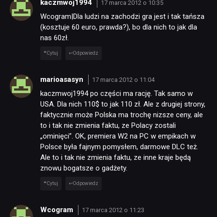
kaczmwoj1994
17 marca 2012 o 10:35
Wcogram|Dla ludzi na zachodzi gra jest i tak tańsza
(kosztuje 60 euro, prawda?), bo dla nich to jak dla
nas 60zł.
Cytuj
Odpowiedz
marioasasyn
17 marca 2012 o 11:04
kaczmwoj1994 po części ma rację. Tak samo w
USA. Dla nich 110$ to jak 110 zł. Ale z drugiej strony,
faktycznie może Polska ma trochę nizsze ceny, ale
to i tak nie zmienia faktu, ze Polacy zostali
„ominięci”. OK, premiera W2 na PC w empikach w
Polsce była fajnym pomysłem, darmowe DLC też.
Ale to i tak nie zmienia faktu, ze inne kraje będą
znowu bogatsze o gadżety.
Cytuj
Odpowiedz
Wcogram
17 marca 2012 o 11:23