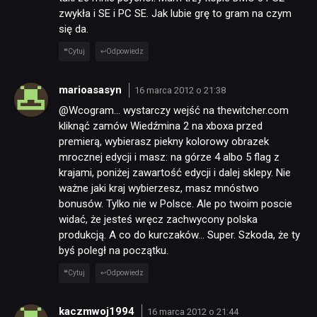
zwykła i SE i PC SE. Jak lubie grę to gram na czym
się da.
RETRO
Cytuj
Odpowiedz
TECHNOLOGIE
marioasasyn
16 marca 2012 o 21:38
@Wcogram… wystarczy wejść na thewitcher.com
DYSKUSJE
kliknąć zamów Wiedźmina 2 na xboxa przed
premierą, wybierasz piekny kolorowy obrazek
mrocznej edycji i masz: na górze 4 albo 5 flag z
JUŻ GRALIŚMY
krajami, poniżej zawartość edycji i dalej sklepy. Nie
ważne jaki kraj wybierzesz, masz mnóstwo
bonusów. Tylko nie w Polsce. Ale po twoim poscie
SKLEP
widać, że jesteś wręcz zachwycony polska
produkcją. A co do kurczaków… Super. Szkoda, że ty
byś poległ na początku.
Cytuj
Odpowiedz
kaczmwoj1994
16 marca 2012 o 21:44