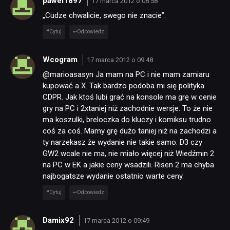
pawel1897
17 marca 2012 o 08:58
„Cudze chwalicie, swego nie znacie”.
Cytuj
Odpowiedz
Wcogram
17 marca 2012 o 09:48
@marioasasyn Ja mam na PC i nie mam zamiaru
kupować a X. Tak bardzo podoba mi się polityka
CDPR. Jak ktoś lubi grać na konsole ma grę w cenie
gry na PC i 2xtaniej niż zachodnie wersje. To że nie
ma koszulki, breloczka do kluczy i komiksu trudno
coś za coś. Mamy grę dużo taniej niż na zachodzi a
ty narzekasz że wydanie nie takie samo. D3 czy
GW2 wcale nie ma, nie miało więcej niż Wiedźmin 2
na PC w EK a jakie ceny wsadzili. Risen 2 ma chyba
najbogatsze wydanie ostatnio warte ceny.
Cytuj
Odpowiedz
Damix92
17 marca 2012 o 09:49