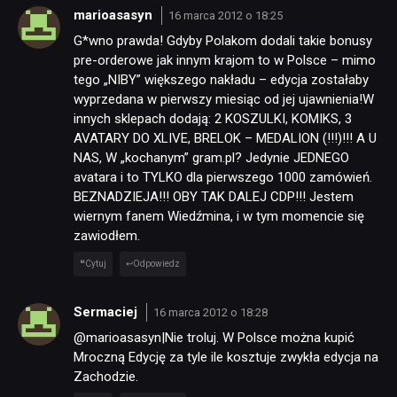
marioasasyn
16 marca 2012 o 18:25
G*wno prawda! Gdyby Polakom dodali takie bonusy
pre-orderowe jak innym krajom to w Polsce – mimo
tego „NIBY” większego nakładu – edycja zostałaby
wyprzedana w pierwszy miesiąc od jej ujawnienia!W
innych sklepach dodają: 2 KOSZULKI, KOMIKS, 3
AVATARY DO XLIVE, BRELOK – MEDALION (!!!)!!! A U
NAS, W „kochanym” gram.pl? Jedynie JEDNEGO
avatara i to TYLKO dla pierwszego 1000 zamówień.
BEZNADZIEJA!!! OBY TAK DALEJ CDP!!! Jestem
wiernym fanem Wiedźmina, i w tym momencie się
zawiodłem.
Cytuj
Odpowiedz
Sermaciej
16 marca 2012 o 18:28
@marioasasyn|Nie troluj. W Polsce można kupić
Mroczną Edycję za tyle ile kosztuje zwykła edycja na
Zachodzie.