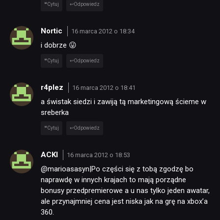
Cytuj
Odpowiedz
Nortic
16 marca 2012 o 18:34
i dobrze 😛
Cytuj
Odpowiedz
r4plez
16 marca 2012 o 18:41
a świstak siedzi i zawiją tą marketingową ścieme w
sreberka
Cytuj
Odpowiedz
ACKI
16 marca 2012 o 18:53
@marioasasyn|Po części się z tobą zgodzę bo
naprawdę w innych krajach to mają porządne
bonusy przedpremierowe a u nas tylko jeden awatar,
ale przynajmniej cena jest niska jak na grę na xbox’a
360.