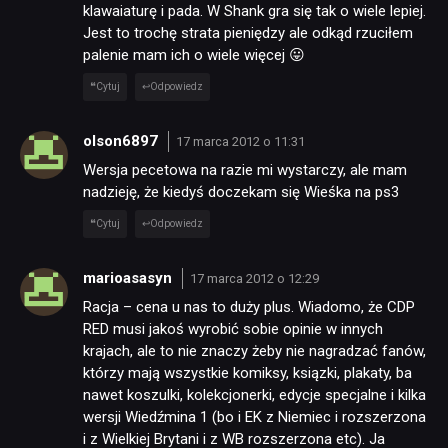
klawaiaturę i pada. W Shank gra się tak o wiele lepiej.
Jest to trochę strata pieniędzy ale odkąd rzuciłem
palenie mam ich o wiele więcej 😛
Cytuj
Odpowiedz
olson6897
17 marca 2012 o 11:31
Wersja pecetowa na razie mi wystarczy, ale mam
nadzieję, że kiedyś doczekam się Wieśka na ps3
Cytuj
Odpowiedz
marioasasyn
17 marca 2012 o 12:29
Racja – cena u nas to duży plus. Wiadomo, że CDP
RED musi jakoś wyrobić sobie opinie w innych
krajach, ale to nie znaczy żeby nie nagradzać fanów,
którzy mają wszystkie komiksy, ksiązki, plakaty, ba
nawet koszulki, kolekcjonerki, edycje specjalne i kilka
wersji Wiedźmina 1 (bo i EK z Niemiec i rozszerzona
i z Wielkiej Brytani i z WB rozszerzona etc). Ja