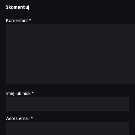
Skomentuj
Komentarz
Alternative:
*
Imię lub nick
*
Adres email
*