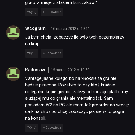
grało w misje z atakiem kurczaków?
Cytuj
Odpowiedz
Wcogram
16 marca 2012 o 19:11
Ja bym chciał zobaczyć ile było tych egzemplarzy
na kraj.
Cytuj
Odpowiedz
Radoslaw
16 marca 2012 o 19:59
Vantage jasne kolego bo na xBoksie ta gra nie
będzie piracona. Pozatym to czy ktoś kradnie
nielegalne kopie gier nie zależy od rodzaju platformy
służącej mu do grania ale mentalności.. Sam
posiadam W2 na PC ale mam też preorder na wresję
dark na xBox bo chcę zobaczyc jak sie w to pogra
na konsoli.
Cytuj
Odpowiedz