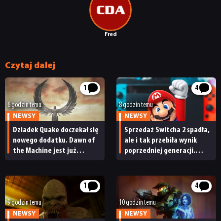
Fred
Czytaj dalej
1
4
6 godzin temu
8 godzin temu
NEWSY
NEWSY
Dziadek Quake doczekał się
Sprzedaż Switcha 2 spadła,
nowego dodatku. Dawn of
ale i tak przebiła wynik
the Machine jest już
poprzedniej generacji.
dostępny
Nintendo ma powody
do radości
1
4
9 godzin temu
10 godzin temu
NEWSY
NEWSY