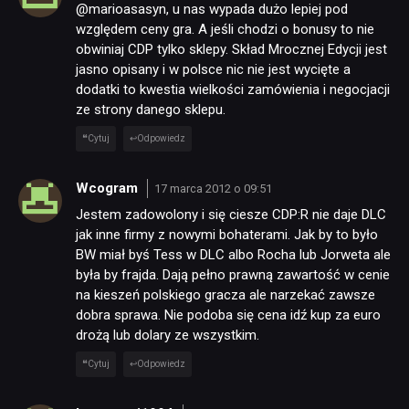
@marioasasyn, u nas wypada dużo lepiej pod
względem ceny gra. A jeśli chodzi o bonusy to nie
obwiniaj CDP tylko sklepy. Skład Mrocznej Edycji jest
jasno opisany i w polsce nic nie jest wycięte a
dodatki to kwestia wielkości zamówienia i negocjacji
ze strony danego sklepu.
Cytuj
Odpowiedz
Wcogram
17 marca 2012 o 09:51
Jestem zadowolony i się ciesze CDP:R nie daje DLC
jak inne firmy z nowymi bohaterami. Jak by to było
BW miał byś Tess w DLC albo Rocha lub Jorweta ale
była by frajda. Dają pełno prawną zawartość w cenie
na kieszeń polskiego gracza ale narzekać zawsze
dobra sprawa. Nie podoba się cena idź kup za euro
drożą lub dolary ze wszystkim.
Cytuj
Odpowiedz