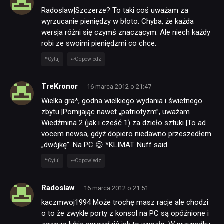
Radoslaw|Szczerze? To taki coś uważam za
wyrzucanie pieniędzy w błoto. Chyba, że każda
wersja różni się czymś znaczącym. Ale niech każdy
robi ze swoimi pieniędzmi co chce.
Cytuj
Odpowiedz
TreKronor
16 marca 2012 o 21:47
Wielka gra*, godna wielkiego wydania i świetnego
zbytu.|Pomijając nawet „patriotyzm”, uważam
Wiedźmina 2 (jak i cześć 1) za dzieło sztuki.|To ad
vocem newsa, gdyż dopiero niedawno przeszedłem
„dwójkę”. Na PC 😉 *KLIMAT. Nuff said.
Cytuj
Odpowiedz
Radoslaw
16 marca 2012 o 21:51
kaczmwoj1994 Może trochę masz racje ale chodzi
o to że zwykle porty z konsol na PC są opóźnione i