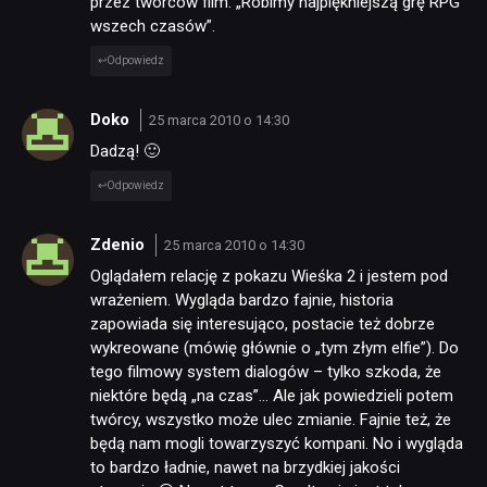
przez twórców film. „Robimy najpiękniejszą grę RPG
wszech czasów”.
Odpowiedz
Doko
25 marca 2010 o 14:30
Dadzą! 🙂
Odpowiedz
Zdenio
25 marca 2010 o 14:30
Oglądałem relację z pokazu Wieśka 2 i jestem pod
wrażeniem. Wygląda bardzo fajnie, historia
zapowiada się interesująco, postacie też dobrze
wykreowane (mówię głównie o „tym złym elfie”). Do
tego filmowy system dialogów – tylko szkoda, że
niektóre będą „na czas”… Ale jak powiedzieli potem
twórcy, wszystko może ulec zmianie. Fajnie też, że
będą nam mogli towarzyszyć kompani. No i wygląda
to bardzo ładnie, nawet na brzydkiej jakości