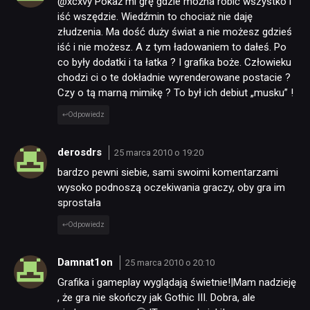
@xcxvy Pokaż mi grę gdzie można robić wszystko i
iść wszędzie. Wiedźmin to chociaż nie daję
złudzenia. Ma dość duży świat a nie możesz gdzieś
iść i nie możesz. A z tym ładowaniem to dałeś. Po
co były dodatki i ta łatka ? I grafika boże. Człowieku
chodzi ci o te dokładnie wyrenderowane postacie ?
Czy o tą marną mimikę ? To był ich debiut „musku” !
Odpowiedz
derosdrs
25 marca 2010 o 19:20
bardzo pewni siebie, sami swoimi komentarzami
wysoko podnoszą oczekiwania graczy, oby gra im
sprostała
Odpowiedz
Damnat1on
25 marca 2010 o 20:10
Grafika i gameplay wyglądają świetnie!|Mam nadzieję
, że gra nie skończy jak Gothic III. Dobra, ale