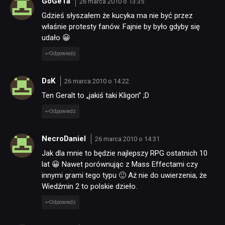
GoGeTa
26 marca 2010 o 13:35
Gdzieś słyszałem że kucyka ma nie być przez
właśnie protesty fanów. Fajnie by było gdyby się
udało 😀
Odpowiedz
DsK
26 marca 2010 o 14:22
Ten Geralt to „jakiś taki Kligon” ;D
Odpowiedz
NecroDaniel
26 marca 2010 o 14:31
Jak dla mnie to będzie najlepszy RPG ostatnich 10
lat 😀 Nawet porównując z Mass Effectami czy
innymi grami tego typu 🙂 Aż nie do uwierzenia, że
Wiedźmin 2 to polskie dzieło.
Odpowiedz