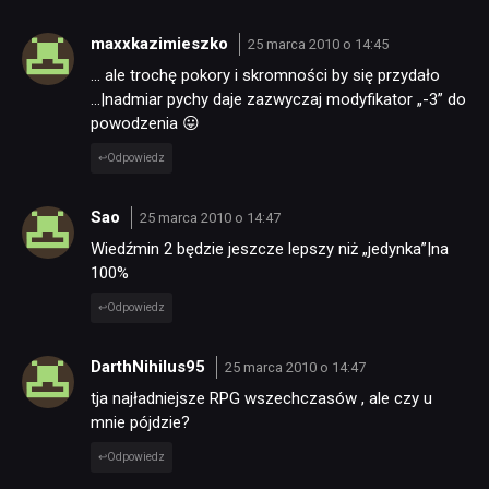
maxxkazimieszko
25 marca 2010 o 14:45
… ale trochę pokory i skromności by się przydało
…|nadmiar pychy daje zazwyczaj modyfikator „-3” do
powodzenia 😛
Odpowiedz
Sao
25 marca 2010 o 14:47
Wiedźmin 2 będzie jeszcze lepszy niż „jedynka”|na
100%
Odpowiedz
DarthNihilus95
25 marca 2010 o 14:47
tja najładniejsze RPG wszechczasów , ale czy u
mnie pójdzie?
Odpowiedz