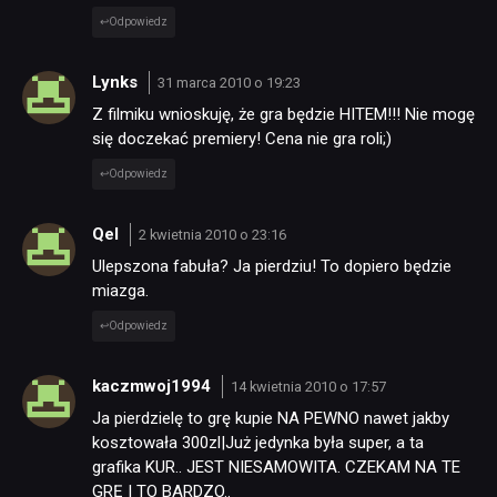
Odpowiedz
Lynks
31 marca 2010 o 19:23
Z filmiku wnioskuję, że gra będzie HITEM!!! Nie mogę
się doczekać premiery! Cena nie gra roli;)
Odpowiedz
Qel
2 kwietnia 2010 o 23:16
Ulepszona fabuła? Ja pierdziu! To dopiero będzie
miazga.
Odpowiedz
kaczmwoj1994
14 kwietnia 2010 o 17:57
Ja pierdzielę to grę kupie NA PEWNO nawet jakby
kosztowała 300zl|Już jedynka była super, a ta
grafika KUR.. JEST NIESAMOWITA. CZEKAM NA TE
GRĘ I TO BARDZO..