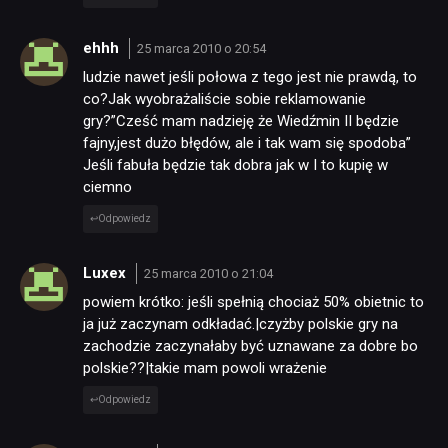
ehhh
25 marca 2010 o 20:54
ludzie nawet jeśli połowa z tego jest nie prawdą, to
co?Jak wyobrażaliście sobie reklamowanie
gry?”Cześć mam nadzieję że Wiedźmin II będzie
fajny,jest dużo błędów, ale i tak wam się spodoba”
Jeśli fabuła będzie tak dobra jak w I to kupię w
NEWSY
ciemno
Odpowiedz
RECENZJE
Luxex
25 marca 2010 o 21:04
powiem krótko: jeśli spełnią chociaż 50% obietnic to
PUBLICYSTYKA
ja już zaczynam odkładać.|czyżby polskie gry na
zachodzie zaczynałaby być uznawane za dobre bo
polskie??|takie mam powoli wrażenie
KULTURA
Odpowiedz
RETRO