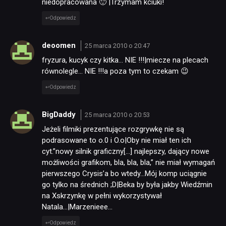
niedopracowana 🙂 |Trzymam kciuki!
Odpowiedz
deoomen
25 marca 2010 o 20:47
fryzura, kucyk czy kitka… NIE !!!|miecze na plecach
równolegle… NIE !!!a poza tym to czekam 😉
Odpowiedz
BigDaddy
25 marca 2010 o 20:53
Jeżeli filmiki prezentujące rozgrywkę nie są
podrasowane to o.0 i O.o|Oby nie miał ten ich
cyt.”nowy silnik graficzny[…] najlepszy, dający nowe
możliwości grafikom, bla, bla, bla,” nie miał wymagań
pierwszego Crysis’a bo wtedy…Mój komp uciągnie
go tylko na średnich ;D|Beka by była jakby Wiedźmin
na Xskrzynkę w pełni wykorzystywał
Natala…|Marzenieee…
Odpowiedz