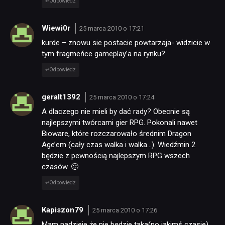
Odpowiedz
Wiewi0r
25 marca 2010 o 17:21
kurde – znowu sie postacie powtarzaja- widzicie w
tym fragmeńce gameplay’a na rynku?
Odpowiedz
geralt1392
25 marca 2010 o 17:24
A dlaczego nie mieli by dać rady? Obecnie są
najlepszymi twórcami gier RPG. Pokonali nawet
Bioware, które rozczarowało średnim Dragon
Age’em (cały czas walka i walka…). Wiedźmin 2
będzie z pewnością najlepszym RPG wszech
czasów. 🙂
Odpowiedz
Kapiszon79
25 marca 2010 o 17:26
Mam nadzieje że nie będzie taka(po jakimś czasie)