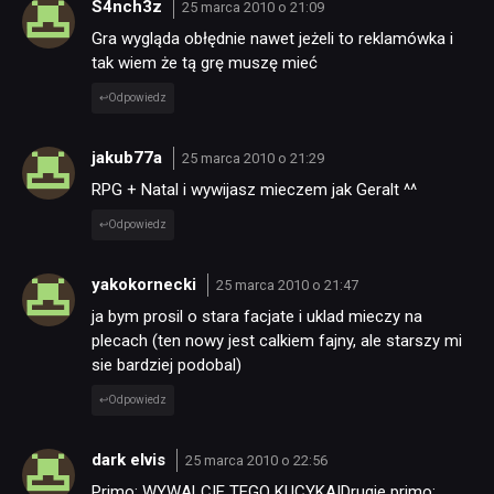
S4nch3z
25 marca 2010 o 21:09
Gra wygląda obłędnie nawet jeżeli to reklamówka i
tak wiem że tą grę muszę mieć
TECHNOLOGIE
Odpowiedz
DYSKUSJE
jakub77a
25 marca 2010 o 21:29
RPG + Natal i wywijasz mieczem jak Geralt ^^
JUŻ GRALIŚMY
Odpowiedz
SKLEP
yakokornecki
25 marca 2010 o 21:47
ja bym prosil o stara facjate i uklad mieczy na
plecach (ten nowy jest calkiem fajny, ale starszy mi
sie bardziej podobal)
Odpowiedz
dark elvis
25 marca 2010 o 22:56
Primo: WYWALCIE TEGO KUCYKA|Drugie primo: