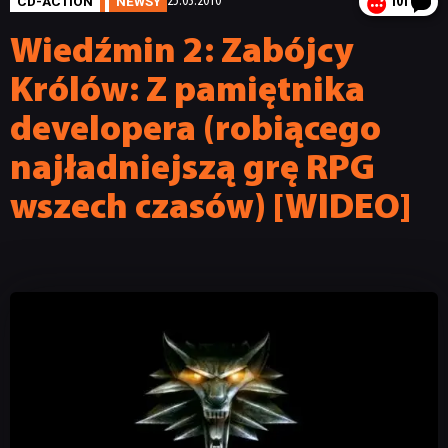
CD-ACTION
NEWSY
25.03.2010
101
Wiedźmin 2: Zabójcy
Królów: Z pamiętnika
developera (robiącego
najładniejszą grę RPG
wszech czasów) [WIDEO]