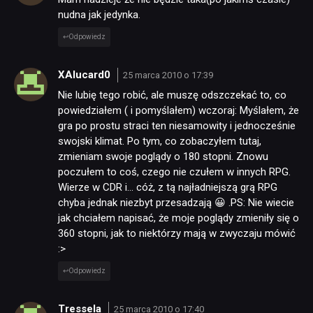
nudna jak jedynka.
Odpowiedz
XAlucard0
25 marca 2010 o 17:39
Nie lubię tego robić, ale muszę odszczekać to, co
powiedziałem ( i pomyślałem) wczoraj: Myślałem, że
gra po prostu straci ten niesamowity i jednocześnie
swojski klimat. Po tym, co zobaczyłem tutaj,
zmieniam swoje poglądy o 180 stopni. Znowu
poczułem to coś, czego nie czułem w innych RPG.
Wierze w CDR i… cóż, z tą najładniejszą grą RPG
chyba jednak niezbyt przesadzają 😀 .PS: Nie wiecie
jak chciałem napisać, że moje poglądy zmieniły się o
360 stopni, jak to niektórzy mają w zwyczaju mówić
:>
Odpowiedz
Tressela
25 marca 2010 o 17:40