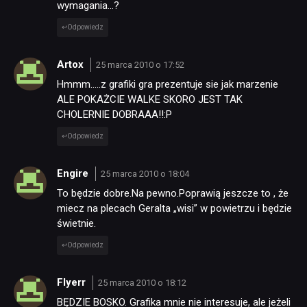
wymagania…?
Odpowiedz
Artox
25 marca 2010 o 17:52
Hmmm…..z grafiki gra prezentuje sie jak marzenie
ALE POKAŻCIE WALKE SKORO JEST TAK
CHOLERNIE DOBRAAA!!:P
Odpowiedz
Engire
25 marca 2010 o 18:04
To będzie dobre.Na pewno.Poprawią jeszcze to , że
miecz na plecach Geralta „wisi” w powietrzu i będzie
świetnie.
Odpowiedz
Flyerr
25 marca 2010 o 18:12
BĘDZIE BOSKO. Grafika mnie nie interesuje, ale jeżeli