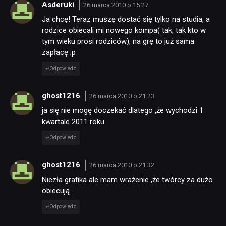
Asderuki
26 marca 2010 o 15:27
Ja chcę! Teraz muszę dostać się tylko na studia, a
rodzice obiecali mi nowego kompa( tak, tak kto w
tym wieku prosi rodziców), na grę to już sama
zapłacę ;p
Odpowiedz
ghost1216
26 marca 2010 o 21:23
ja się nie mogę doczekać dlatego ,że wychodzi 1
kwartale 2011 roku
Odpowiedz
ghost1216
26 marca 2010 o 21:32
Niezła grafika ale mam wrażenie ,że twórcy za dużo
obiecują
Odpowiedz