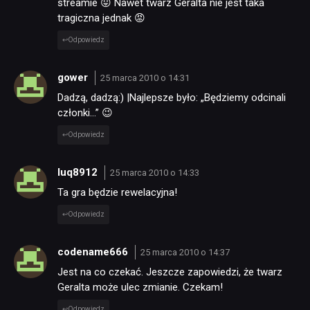
streamie 😛 Nawet twarz Geralta nie jest taka
tragiczna jednak 😡
Odpowiedz
gower
25 marca 2010 o 14:31
Dadzą, dadzą:) |Najlepsze było: „Będziemy odcinali
członki…” 😉
Odpowiedz
luq8912
25 marca 2010 o 14:33
Ta gra będzie rewelacyjna!
Odpowiedz
codename666
25 marca 2010 o 14:37
Jest na co czekać. Jeszcze zapowiedzi, że twarz
Geralta może ulec zmianie. Czekam!
Odpowiedz