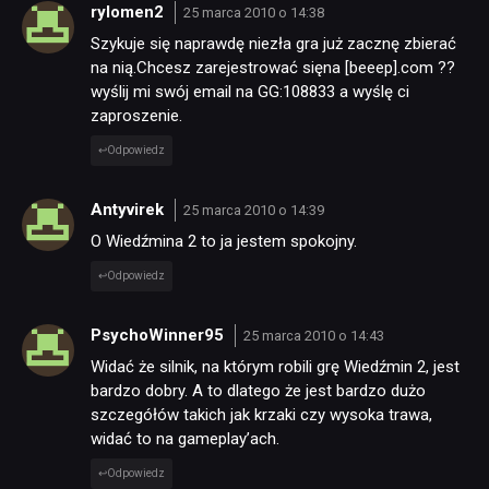
rylomen2
25 marca 2010 o 14:38
Szykuje się naprawdę niezła gra już zacznę zbierać
na nią.Chcesz zarejestrować sięna [beeep].com ??
wyślij mi swój email na GG:108833 a wyślę ci
zaproszenie.
Odpowiedz
Antyvirek
25 marca 2010 o 14:39
O Wiedźmina 2 to ja jestem spokojny.
Odpowiedz
PsychoWinner95
25 marca 2010 o 14:43
Widać że silnik, na którym robili grę Wiedźmin 2, jest
bardzo dobry. A to dlatego że jest bardzo dużo
szczegółów takich jak krzaki czy wysoka trawa,
widać to na gameplay’ach.
Odpowiedz