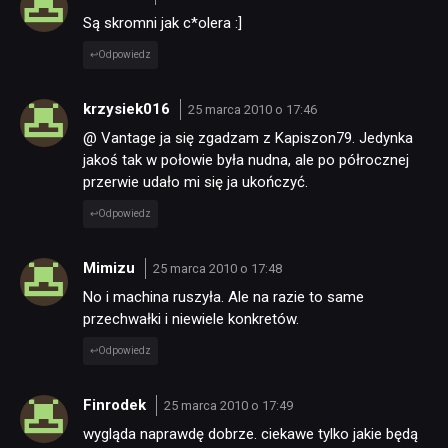
Są skromni jak c*olera :]
Odpowiedz
krzysiek016
25 marca 2010 o 17:46
@ Vantage ja się zgadzam z Kapiszon79. Jedynka
jakoś tak w połowie była nudna, ale po półrocznej
przerwie udało mi się ja ukończyć.
Odpowiedz
Mimizu
25 marca 2010 o 17:48
No i machina ruszyła. Ale na razie to same
przechwałki i niewiele konkretów.
Odpowiedz
Finrodek
25 marca 2010 o 17:49
wygląda naprawdę dobrze. ciekawe tylko jakie będą