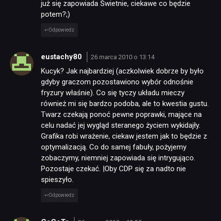
już się zapowiada Świetnie, ciekawe co będzie
potem?;)
Odpowiedz
eustachy80
26 marca 2010 o 13:14
Kucyk? Jak najbardziej (aczkolwiek dobrze by było
gdyby graczom pozostawiono wybór odnośnie
fryzury właśnie). Co się tyczy układu mieczy
również mi się bardzo podoba, ale to kwestia gustu.
Twarz czekają ponoć pewne poprawki, mające na
celu nadać jej wygląd steranego życiem wykidajły.
Grafika robi wrażenie, ciekaw jestem jak to będzie z
optymalizacją. Co do samej fabuły, pożyjemy
zobaczymy, niemniej zapowiada się intrygująco.
Pozostaje czekać. |Oby CDP się za nadto nie
spieszyło.
Odpowiedz