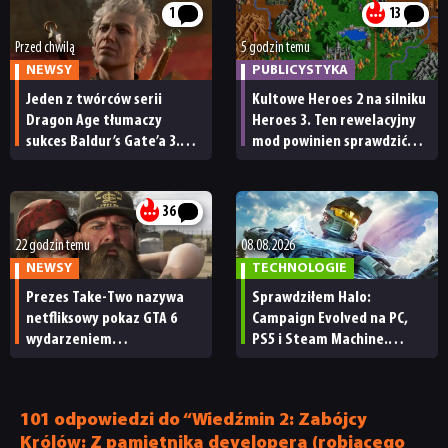
1
13
Przed chwilą
5 godzin temu
NEWSY
PUBLICYSTYKA
Jeden z twórców serii
Kultowe Heroes 2 na silniku
Dragon Age tłumaczy
Heroes 3. Ten rewelacyjny
sukces Baldur’s Gate’a 3.
mod powinien sprawdzić
„Zrobili to, co należało
każdy fan
zrobić przy tak dużej
przerwie”
36
22 godzin temu
08.08.2026
NEWSY
TECHNOLOGIE
Prezes Take-Two nazywa
Sprawdziłem Halo:
netfliksowy pokaz GTA 6
Campaign Evolved na PC,
wydarzeniem
PS5 i Steam Machine.
obowiązkowym. Nawet
Wygląda świetnie,
nie wie, ilu Netflix
ale ma parę problemów
ma subskrybentów
[RECENZJA TECHNICZNA]
101 odpowiedzi do “Wiedźmin 2: Zabójcy
Królów: Z pamiętnika developera (robiącego