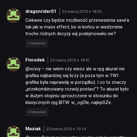
dragonrider01
25 marca 2010 o 18:34
Ciekawe czy będzie możliwość przeniesienia save’a
tak jak w mass effect, bo w końcu w wiedzminie
troche różnych decyzji się podejmowało nie?
Odpowiedz
Finrodek
25 marca 2010 o 18:47
@xcxvy – nie wiem czy wiesz ale w rpg akurat nie
grafika najbardziej się liczy (a poza tym w TW1
grafika była naprawdę w porządku). I co to znaczy
„przekombinowany rozwój postaci”? To akurat było
w dużym stopniu uproszczone w stosunku do
klasycznych rpg.|BTW: w_ogÓle, najlepSZe.
Odpowiedz
Maziak
25 marca 2010 o 19:14