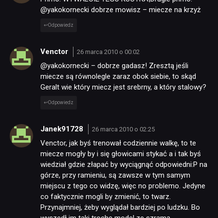
@yakokornecki dobrze mowisz – miecze na krzyż
Odpowiedz
Venctor
26 marca 2010 o 00:02
@yakokornecki – dobrze gadasz! Zresztą jeśli
miecze są równolegle zaraz obok siebie, to skąd
Geralt wie który miecz jest srebrny, a który stalowy?
Odpowiedz
Janek91728
26 marca 2010 o 02:25
Venctor, jak byś trenował codziennie walkę, to te
miecze mogły by i się głowicami stykać a i tak byś
wiedział gdzie złapać by wyciągnąć odpowiedni:P na
górze, przy ramieniu, są zawsze w tym samym
miejscu z tego co widzę, więc no problemo. Jedyne
co faktycznie mogli by zmienić, to twarz.
Przynajmniej, żeby wyglądał bardziej po ludzku. Bo