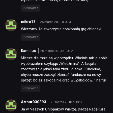
wyszedł im taki trochę model ze szramą…
Odpowiedz
mikro13
26 marca 2010 o 09:31
Wierzymy, że stworzycie doskonałą grę chłopaki.
Odpowiedz
Kamilius
26 marca 2010 o 10:02
Miecze dla mnie są w porządku. Właśnie tak je sobie
wyobrażałem czytając „Wiedźmina”. A facjata
rzeczywiście jakaś taka zbyt… gładka…|Cholerka,
chyba musze zacząć zbierać fundusze na nowy
sprzęt, bo aż szkoda nie grać w „Zabójców…” na full
Odpowiedz
Arthur030393
26 marca 2010 o 13:08
Ja w Naszych Chłopaków Wierzę. Dadzą Radę!|Gra