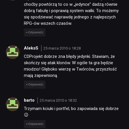
choćby powtórzą to co w „jedynce” dadzą równie
dobrą fabułę i poprawią system walki. To możemy
się spodziewać naprawdę jednego z najlepszych
RPG-ów wszech czasów.
Odpowiedz
AleksS
25 marca 2010 o 18:28
CDProjekt dobrze zna błędy jedynki. Stawiam, że
skończy się atak klonów. W ogóle ta gra będzie
miodzio! Głęboko wierzę w Twórców, przyszłość
mają zapewnioną.
Odpowiedz
barto
25 marca 2010 o 18:32
Trzymam kciuki i portfel, bo zapowiada się dobrze
😉
Odpowiedz