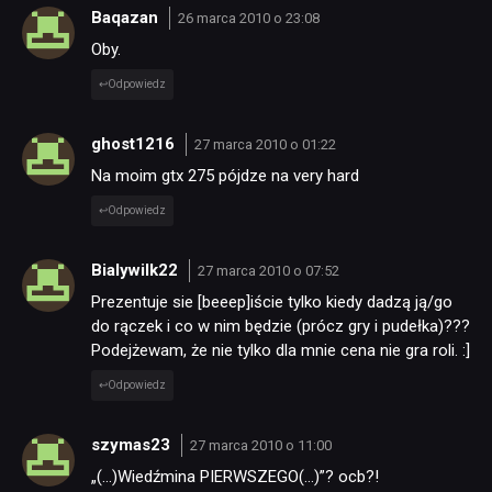
Baqazan
26 marca 2010 o 23:08
Oby.
Odpowiedz
ghost1216
27 marca 2010 o 01:22
Na moim gtx 275 pójdze na very hard
Odpowiedz
Bialywilk22
27 marca 2010 o 07:52
Prezentuje sie [beeep]iście tylko kiedy dadzą ją/go
do rączek i co w nim będzie (prócz gry i pudełka)???
Podejżewam, że nie tylko dla mnie cena nie gra roli. :]
Odpowiedz
szymas23
27 marca 2010 o 11:00
„(…)Wiedźmina PIERWSZEGO(…)”? ocb?!