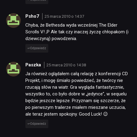
Psho7
25 marca 2010 o 14:37
Chyba, że Bethesda wyda wcześniej The Elder
Scrolls V! ;P Ale tak czy inaczej życzę chłopakom (i
dziewczyną) powodzenia.
Odpowiedz
Paszka
25 marca 2010 o 14:38
Ja również oglądałem całą relację z konferencji CD
Projekt, i mogę śmiało powiedzieć, że twórcy nie
rzucają słów na wiatr. Gra wygląda fantastycznie,
wszystko to, co było dobre w „jedynce”, w sequelu
będzie jeszcze lepsze. Przyznam się szczerze, że
po pierwszym trailerze miałem mieszane uczucia,
ale teraz jestem spokojny. Good Luck! 😉
Odpowiedz