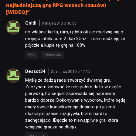
najładniejszą grę RPG wszech czasów)
[WIDEO]”
Goldi
9 maja 2010 o 10:33
no właśnie karta, ram, i płyta ok ale martwię się o
mojego intela core 2 duo 3Ghz…. mam nadzieję że
pójdzie a kupie tę grę na 100%
Cytuj
Odpowiedz
Dessot34
25 marca 2010 o 17:15
Myślę że dadzą radę stworzyć świetną grę.
Zaczynam żałować że nie grałem dużo w część
pierwszą, bo sequel zapowiada się naprawdę
bardzo dobrze.|Dokonywanie wyborów, które będą
miały swoje konsekwencje dopiero po jakimś
dłuższym czasie rozgrywki, brzmi bardzo
zachęcająco. |Będzie to niewątpliwie gra, która
wciągnie gracza na długo.