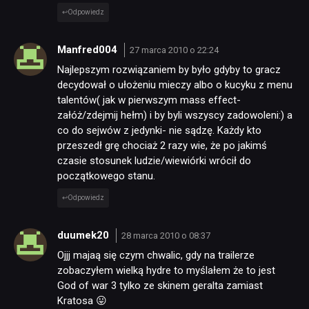
Odpowiedz
Manfred004
27 marca 2010 o 22:24
Najlepszym rozwiązaniem by było gdyby to gracz
decydował o ułożeniu mieczy albo o kucyku z menu
talentów( jak w pierwszym mass effect-
załóż/zdejmij hełm) i by byli wszyscy zadowoleni:) a
co do sejwów z jedynki- nie sądzę. Każdy kto
przeszedł grę chociaż 2 razy wie, że po jakimś
czasie stosunek ludzie/wiewiórki wrócił do
początkowego stanu.
Odpowiedz
duumek20
28 marca 2010 o 08:37
Ojjj majaą się czym chwalic, gdy na trailerze
zobaczyłem wielką hydre to myślałem że to jest
God of war 3 tylko ze skinem geralta zamiast
Kratosa 😛