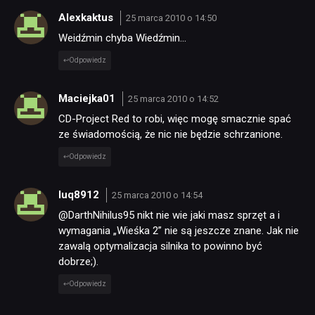
Alexkaktus
25 marca 2010 o 14:50
Weidźmin chyba Wiedźmin…
Odpowiedz
Maciejka01
25 marca 2010 o 14:52
CD-Project Red to robi, więc mogę smacznie spać
ze świadomością, że nic nie będzie schrzanione.
Odpowiedz
luq8912
25 marca 2010 o 14:54
@DarthNihilus95 nikt nie wie jaki masz sprzęt a i
wymagania „Wieśka 2” nie są jeszcze znane. Jak nie
zawalą optymalizacja silnika to powinno być
dobrze;).
Odpowiedz