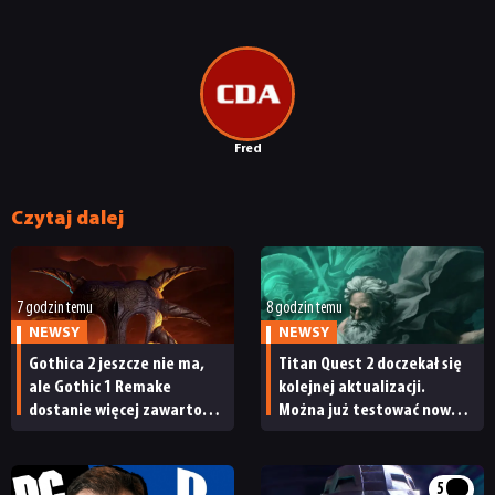
JUŻ GRALIŚMY
SKLEP
Fred
Czytaj dalej
7 godzin temu
8 godzin temu
NEWSY
NEWSY
Gothica 2 jeszcze nie ma,
Titan Quest 2 doczekał się
ale Gothic 1 Remake
kolejnej aktualizacji.
dostanie więcej zawartości.
Można już testować nową
Twórcy zapowiadają
specjalizację oraz system
nadchodzące zmiany
craftingu
5