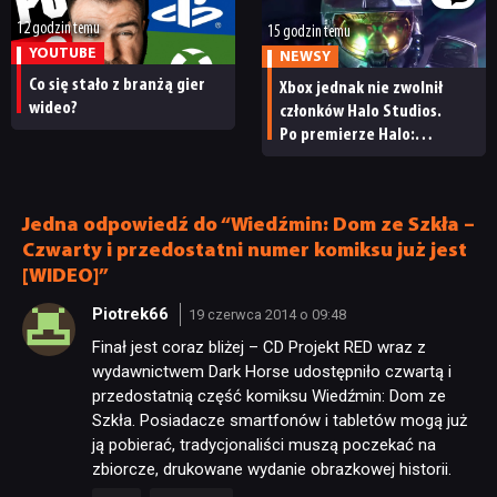
12 godzin temu
15 godzin temu
YOUTUBE
NEWSY
Co się stało z branżą gier
Xbox jednak nie zwolnił
wideo?
członków Halo Studios.
Po premierze Halo:
Campaign Evolved z pracą
pożegnały się inne osoby
Jedna odpowiedź do “Wiedźmin: Dom ze Szkła –
Czwarty i przedostatni numer komiksu już jest
[WIDEO]”
Piotrek66
19 czerwca 2014 o 09:48
Finał jest coraz bliżej – CD Projekt RED wraz z
wydawnictwem Dark Horse udostępniło czwartą i
przedostatnią część komiksu Wiedźmin: Dom ze
Szkła. Posiadacze smartfonów i tabletów mogą już
ją pobierać, tradycjonaliści muszą poczekać na
zbiorcze, drukowane wydanie obrazkowej historii.