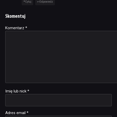
Cytuj
Odpowiedz
Skomentuj
Komentarz
Alternative:
*
Imię lub nick
*
Adres email
*