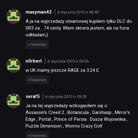
maxyman42
6 stycznia 2013 o 08:40
A ja na wyprzedaży steamowej kupiłem tylko DLC do
SR3 za… 74 centy. Wiem sknera jestem, ale na fona
odkładam;)
Odpowiedz
n0rbert
6 stycznia 2013 o 09:36
w UK mamy jeszcze RAGE za 3.24 £.
Odpowiedz
seraf5
6 stycznia 2013 o 09:53
Ja na tej wyprzedaży wzbogaciłem się o :
Assassin’s Creed 2 , Botanicula , Garshasp , Mirror’s
Edge , Portal , Prince of Persia : Dusza Wojownkia ,
Puzzle Dimension , Worms Crazy Golf
Odpowiedz