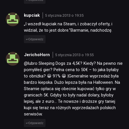
kupciak
5 stycznia 2013 o 19:35
„I wszedł kupciak na Steam, i zobaczył oferty, i
widział, że to jest dobre.”Barmanie, nadchodzę.
Odpowiedz
JerichoHorn
5 stycznia 2013 o 19:55
@lubro Sleeping Dogs za 4,5€? Kiedy? Na pewno nie
pomyliłeś gier? Pełna cena to 50€ – to jaka byłaby
to obniżka? 😀 91% 😀 |Generalnie wyprzedaż była
bardzo kiepska. Dużo lepsza była na Halloween. Na
Steamie opłaca się obecnie kupować tylko gry w
granicach 5€. Gdyby to były nadal dolary, byłoby
lepiej, ale z euro… Te nowsze i droższe gry taniej
kupi się teraz na różnych wyprzedażach polskich
serwisów.
Odpowiedz