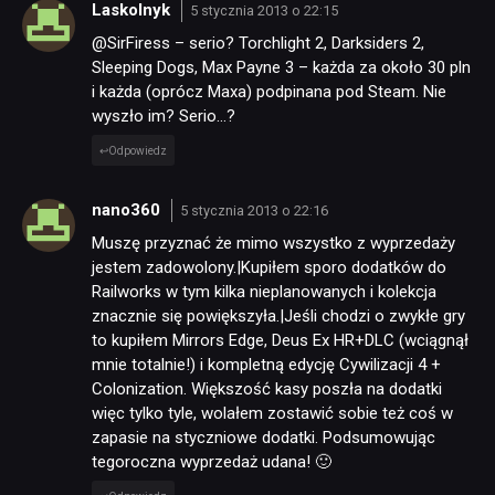
Laskolnyk
5 stycznia 2013 o 22:15
SKLEP
@SirFiress – serio? Torchlight 2, Darksiders 2,
Sleeping Dogs, Max Payne 3 – każda za około 30 pln
i każda (oprócz Maxa) podpinana pod Steam. Nie
wyszło im? Serio…?
Odpowiedz
nano360
5 stycznia 2013 o 22:16
Muszę przyznać że mimo wszystko z wyprzedaży
jestem zadowolony.|Kupiłem sporo dodatków do
Railworks w tym kilka nieplanowanych i kolekcja
znacznie się powiększyła.|Jeśli chodzi o zwykłe gry
to kupiłem Mirrors Edge, Deus Ex HR+DLC (wciągnął
mnie totalnie!) i kompletną edycję Cywilizacji 4 +
Colonization. Większość kasy poszła na dodatki
więc tylko tyle, wolałem zostawić sobie też coś w
zapasie na styczniowe dodatki. Podsumowując
tegoroczna wyprzedaż udana! 🙂