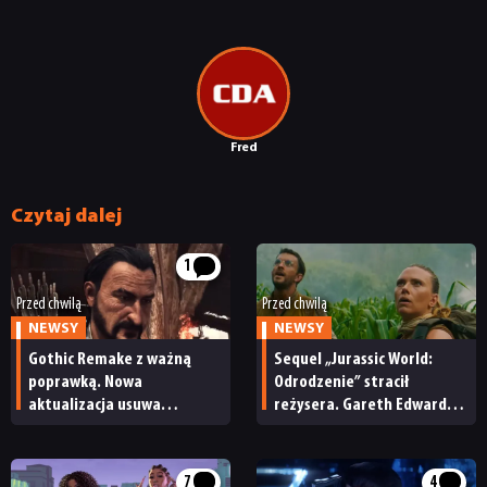
Fred
Czytaj dalej
1
Przed chwilą
Przed chwilą
NEWSY
NEWSY
Gothic Remake z ważną
Sequel „Jurassic World:
poprawką. Nowa
Odrodzenie” stracił
aktualizacja usuwa
reżysera. Gareth Edwards
poważne błędy i naprawia
opuszcza świat dinozaurów
problemy poprzedniego
patcha
7
4