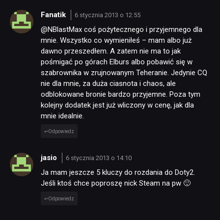
Fanatik
6 stycznia 2013 o 12:55
@NBlastMax coś pożytecznego i przyjemnego dla
mnie. Wszystko co wymieniłeś – mam albo już
dawno przeszedłem. A zatem nie ma to jak
pośmigać po górach Elburs albo pobawić się w
szabrownika w zrujnowanym Teheranie. Jedynie CQ
nie dla mnie, za duża ciasnota i chaos, ale
odblokowane bronie bardzo przyjemne. Poza tym
kolejny dodatek jest już wliczony w cenę, jak dla
mnie idealnie.
Odpowiedz
jasio
6 stycznia 2013 o 14:10
Ja mam jeszcze 5 kluczy do rozdania do Doty2.
Jeśli ktoś chce poproszę nick Steam na pw 🙂
Odpowiedz