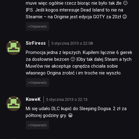
muve więc ogólnie rzecz biorąc nie było tak źle 🙂
RECENZJE
|P.S. Jeśli kogos interesuje Dead Island to nie na
Steamie – na Originie jest edycja GOTY za 20zł 😉
PUBLICYSTYKA
Odpowiedz
SirFiress
5 stycznia 2013 o 22:08
KULTURA
Promocja jedna z lepszych. Kupiłem łącznie 6 gierek
za dosłownie bezcen 🙂 |Oby tak dalej Steam a tych
RETRO
Muve’ów nie akceptuje cęnędza chciała sobie
własnego Origina zrobić i im troche nie wyszło.
Odpowiedz
TECHNOLOGIE
KoweK
5 stycznia 2013 o 22:13
DYSKUSJE
Mi się udało DLC kupić do Sleeping Dogsa. 2 zł za
półtorej godziny gry. 😀
JUŻ GRALIŚMY
Odpowiedz