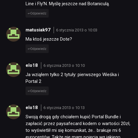
Line i Fly’N. Myślę jeszcze nad Botaniculą.
Odpowiedz
matusiak97
6 stycznia 2013 o 10:03
Ma ktoś jeszcze Dote?
Odpowiedz
elo18
6 stycznia 2013 o 10:10
Ja wziąłem tylko 2 tytuły: pierwszego Wieśka i
Portal 2
Odpowiedz
elo18
6 stycznia 2013 o 10:13
Swoją drogą gdy chciałem kupić Portal Bundle i
zapłacić przez paysafecard kodem o wartości 20zł,
to wyświetlił mi się komunikat, że… brakuje mi 6
eurocentów. Także nie mam pojęcia wg jakiego