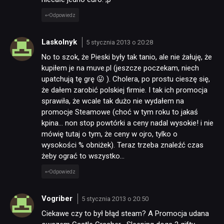
Odpowiedz
Laskolnyk
5 stycznia 2013 o 20:28
No to szok, że Pieski były tak tanio, ale nie żałuję, że
kupiłem je na muve.pl (jeszcze poczekam, niech
upatchują tę grę 😛 ). Cholera, po prostu cieszę się,
że dałem zarobić polskiej firmie. I tak ich promocja
sprawiła, że wcale tak dużo nie wydałem na
promocje Steamowe (choć w tym roku to jakaś
kpina… non stop powtórki a ceny nadal wysokie! i nie
mówię tutaj o tym, że ceny w ojro, tylko o
wysokości % obniżek). Teraz trzeba znaleźć czas
żeby ograć to wszystko…
Odpowiedz
Vogriber
5 stycznia 2013 o 20:50
Ciekawe czy to był błąd steam? A Promocja udana