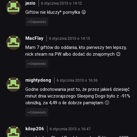
jasio
6 stycznia 2013 o 14:12
Giftów nie kluczy* pomyłka 😛
Odpowiedz
MacFlay
6 stycznia 2013 o 14:15
Mam 7 giftów do oddania, kto pierwszy ten lepszy,
nick steam na PW albo dodać do znajomych 😉
Odpowiedz
mightydong
6 stycznia 2013 o 16:36
Godne odnotowania jest to, że przez jakieś dziesięć
minut dnia wczorajszego Sleeping Dogs było z -91%
obniżką, za 4,49 o ile dobrze pamiętam 🙂
Odpowiedz
kilop206
6 stycznia 2013 o 16:47