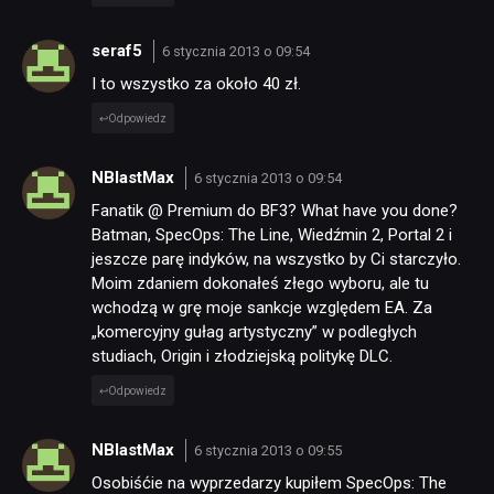
seraf5
6 stycznia 2013 o 09:54
I to wszystko za około 40 zł.
Odpowiedz
NBlastMax
6 stycznia 2013 o 09:54
Fanatik @ Premium do BF3? What have you done?
Batman, SpecOps: The Line, Wiedźmin 2, Portal 2 i
jeszcze parę indyków, na wszystko by Ci starczyło.
Moim zdaniem dokonałeś złego wyboru, ale tu
wchodzą w grę moje sankcje względem EA. Za
„komercyjny gułag artystyczny” w podległych
studiach, Origin i złodziejską politykę DLC.
Odpowiedz
NBlastMax
6 stycznia 2013 o 09:55
Osobiśćie na wyprzedarzy kupiłem SpecOps: The