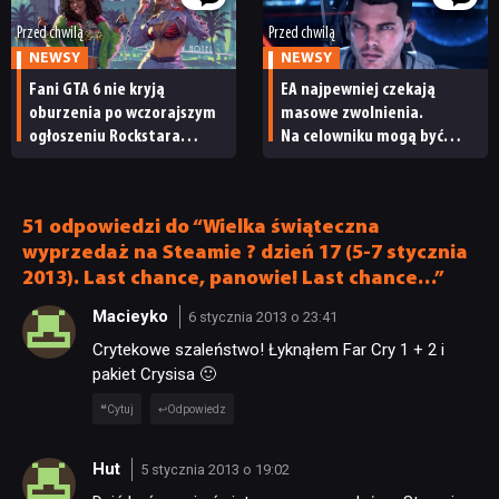
Przed chwilą
Przed chwilą
NEWSY
NEWSY
Fani GTA 6 nie kryją
EA najpewniej czekają
oburzenia po wczorajszym
masowe zwolnienia.
ogłoszeniu Rockstara
Na celowniku mogą być
i Netfliksa. „To
twórcy Mass Effecta
niewyobrażalnie podłe”
51 odpowiedzi do “Wielka świąteczna
wyprzedaż na Steamie ? dzień 17 (5-7 stycznia
2013). Last chance, panowie! Last chance…”
Macieyko
6 stycznia 2013 o 23:41
Crytekowe szaleństwo! Łyknąłem Far Cry 1 + 2 i
pakiet Crysisa 🙂
Cytuj
Odpowiedz
Hut
5 stycznia 2013 o 19:02