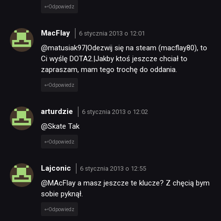
Odpowiedz
MacFlay
6 stycznia 2013 o 12:01
@matusiak97|Odezwij się na steam (macflay80), to
Ci wyślę DOTA2.|Jakby ktoś jeszcze chciał to
zapraszam, mam tego trochę do oddania.
Odpowiedz
arturdzie
6 stycznia 2013 o 12:02
@Skate Tak
Odpowiedz
Lajconic
6 stycznia 2013 o 12:55
@MAcFlay a masz jeszcze te klucze? Z chęcią bym
sobie pyknął.
Odpowiedz