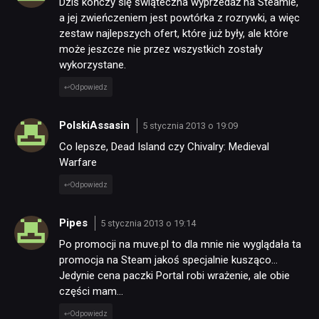
Dziś kończy się świąteczna wyprzedaż na Steamie,
a jej zwieńczeniem jest powtórka z rozrywki, a więc
zestaw najlepszych ofert, które już były, ale które
może jeszcze nie przez wszystkich zostały
wykorzystane.
Odpowiedz
PolskiAssasin
5 stycznia 2013 o 19:09
Co lepsze, Dead Island czy Chivalry: Medieval
Warfare
Odpowiedz
Pipes
5 stycznia 2013 o 19:14
Po promocji na muve.pl to dla mnie nie wyglądała ta
promocja na Steam jakoś specjalnie kusząco…
Jedynie cena paczki Portal robi wrażenie, ale obie
części mam…
Odpowiedz