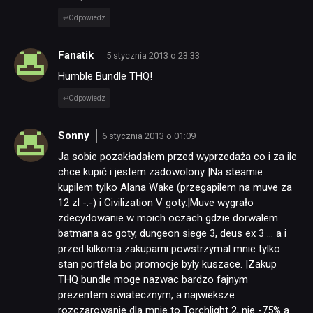
Odpowiedz
Fanatik
5 stycznia 2013 o 23:33
Humble Bundle THQ!
Odpowiedz
Sonny
6 stycznia 2013 o 01:09
Ja sobie pozakładałem przed wyprzedaża co i za ile
chce kupić i jestem zadowolony |Na steamie
kupilem tylko Alana Wake (przegapilem na muve za
12 zl -.-) i Civilization V goty.|Muve wygrało
zdecydowanie w moich oczach gdzie dorwalem
batmana ac goty, dungeon siege 3, deus ex 3 … a i
przed kilkoma zakupami powstrzymal mnie tylko
stan portfela bo promocje byly kuszace. |Zakup
THQ bundle moge nazwac bardzo fajnym
prezentem swiatecznym, a najwieksze
rozczarowanie dla mnie to Torchlight 2, nie -75% a