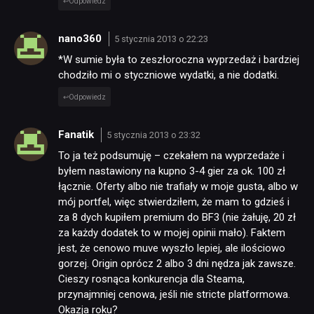
Odpowiedz
nano360
5 stycznia 2013 o 22:23
*W sumie była to zeszłoroczna wyprzedaż i bardziej
chodziło mi o styczniowe wydatki, a nie dodatki.
Odpowiedz
Fanatik
5 stycznia 2013 o 23:32
To ja też podsumuję – czekałem na wyprzedaże i
byłem nastawiony na kupno 3-4 gier za ok. 100 zł
łącznie. Oferty albo nie trafiały w moje gusta, albo w
mój portfel, więc stwierdziłem, że mam to gdzieś i
za 8 dych kupiłem premium do BF3 (nie żałuję, 20 zł
za każdy dodatek to w mojej opinii mało). Faktem
jest, że cenowo muve wyszło lepiej, ale ilościowo
gorzej. Origin oprócz 2 albo 3 dni nędza jak zawsze.
Cieszy rosnąca konkurencja dla Steama,
przynajmniej cenowa, jeśli nie stricte platformowa.
Okazja roku?