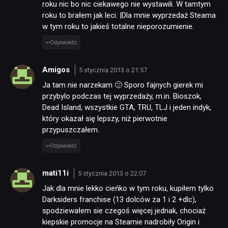
roku nic bo nic ciekawego nie wystawili. W tamtym
roku to brałem jak leci. |Dla mnie wyprzedaż Steama
w tym roku to jakieś totalne nieporozumienie.
Odpowiedz
Amigos
5 stycznia 2013 o 21:57
Ja tam nie narzekam 🙂 Sporo fajnych gierek mi
przybylo podczas tej wyprzedaży, m.in. Bioszok,
Dead Island, wszystkie GTA, TRU, TLJ i jeden indyk,
który okazał się lepszy, niż pierwotnie
przypuszczałem.
Odpowiedz
mati11i
5 stycznia 2013 o 22:07
Jak dla mnie lekko cieńko w tym roku, kupiłem tylko
Darksiders franchise (13 dolców za 1 i 2 +dlc),
NEWSY
spodziewałem sie czegoś więcej jednak, chociaż
kiepskie promocje na Steamie nadrobiły Origin i