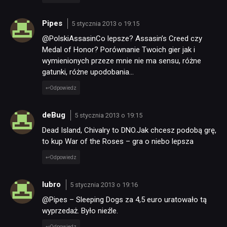
Pipes
5 stycznia 2013 o 19:15
@PolskiAssasinCo lepsze? Assasin’s Creed czy
Medal of Honor? Porównanie Twoich gier jak i
wymienionych przeze mnie nie ma sensu, różne
gatunki, różne upodobania…
Odpowiedz
deBug
5 stycznia 2013 o 19:15
Dead Island, Chivalry to DNO.Jak chcesz podobą grę,
to kup War of the Roses – gra o niebo lepsza
Odpowiedz
lubro
5 stycznia 2013 o 19:16
@Pipes – Sleeping Dogs za 4,5 euro uratowało tą
wyprzedaż. Było nieźle.
Odpowiedz