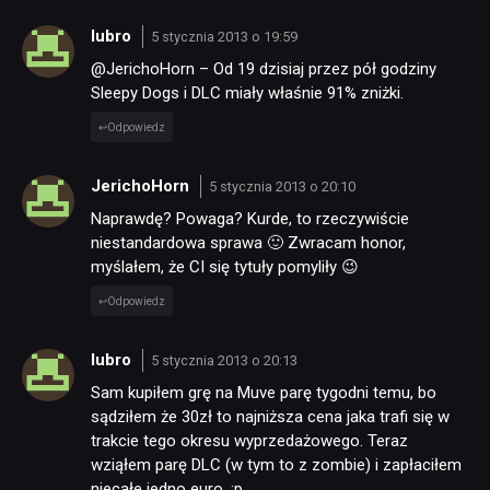
lubro
5 stycznia 2013 o 19:59
@JerichoHorn – Od 19 dzisiaj przez pół godziny
Sleepy Dogs i DLC miały właśnie 91% zniżki.
Odpowiedz
JerichoHorn
5 stycznia 2013 o 20:10
Naprawdę? Powaga? Kurde, to rzeczywiście
niestandardowa sprawa 🙂 Zwracam honor,
myślałem, że CI się tytuły pomyliły 😉
Odpowiedz
lubro
5 stycznia 2013 o 20:13
Sam kupiłem grę na Muve parę tygodni temu, bo
sądziłem że 30zł to najniższa cena jaka trafi się w
trakcie tego okresu wyprzedażowego. Teraz
wziąłem parę DLC (w tym to z zombie) i zapłaciłem
niecałe jedno euro. ;p