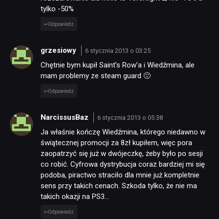
tylko -50%
Odpowiedz
grzesiowy
6 stycznia 2013 o 03:25
Chętnie bym kupił Saint’s Row’a i Wiedźmina, ale
mam problemy ze steam guard 🙁
Odpowiedz
NarcissusBaz
6 stycznia 2013 o 05:38
Ja właśnie kończę Wiedźmina, którego niedawno w
świątecznej promocji za 8zł kupiłem, więc pora
zaopatrzyć się już w dwójeczkę, żeby było po sesji
co robić. Cyfrowa dystrybucja coraz bardziej mi się
podoba, piractwo straciło dla mnie już kompletnie
sens przy takich cenach. Szkoda tylko, że nie ma
takich okazji na PS3…
Odpowiedz