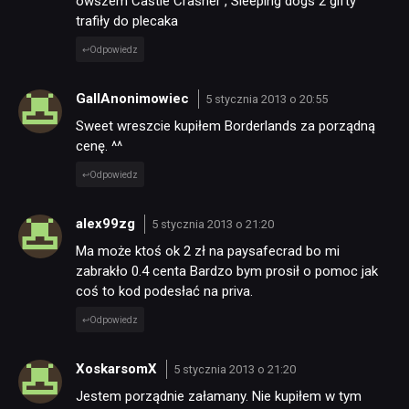
owszem Castle Crasher , Sleeping dogs 2 gifty
trafiły do plecaka
Odpowiedz
GallAnonimowiec
5 stycznia 2013 o 20:55
Sweet wreszcie kupiłem Borderlands za porządną
cenę. ^^
Odpowiedz
alex99zg
5 stycznia 2013 o 21:20
Ma może ktoś ok 2 zł na paysafecrad bo mi
zabrakło 0.4 centa Bardzo bym prosił o pomoc jak
coś to kod podesłać na priva.
Odpowiedz
XoskarsomX
5 stycznia 2013 o 21:20
Jestem porządnie załamany. Nie kupiłem w tym