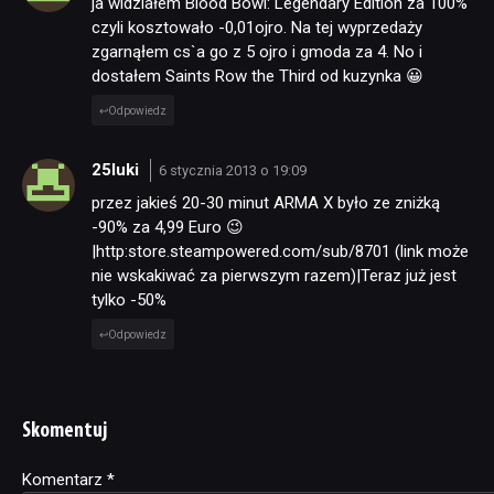
ja widziałem Blood Bowl: Legendary Edition za 100%
czyli kosztowało -0,01ojro. Na tej wyprzedaży
zgarnąłem cs`a go z 5 ojro i gmoda za 4. No i
dostałem Saints Row the Third od kuzynka 😀
Odpowiedz
25luki
6 stycznia 2013 o 19:09
przez jakieś 20-30 minut ARMA X było ze zniżką
-90% za 4,99 Euro 😉
|http:store.steampowered.com/sub/8701 (link może
nie wskakiwać za pierwszym razem)|Teraz już jest
tylko -50%
Odpowiedz
Skomentuj
Komentarz
Alternative:
*