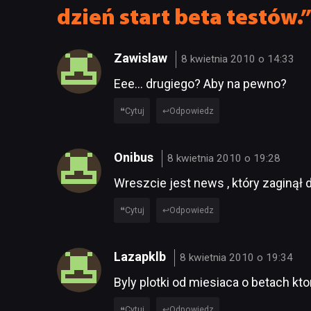
dzień start beta testów.
Zawislaw
8 kwietnia 2010 o 14:33
Eee… drugiego? Aby na pewno?
Cytuj
Odpowiedz
Onibus
8 kwietnia 2010 o 19:28
Wreszcie jest news , który zaginął 
Cytuj
Odpowiedz
Lazapklb
8 kwietnia 2010 o 19:34
Byly plotki od miesiaca o betach kt
Cytuj
Odpowiedz