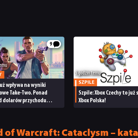
9
temu
5 godzin temu
Y
SZPILE
już wpływa na wyniki
sowe Take-Two. Ponad
Szpile: Xbox Czechy to już
rd dolarów przychodu
Xbox Polska!
cja giełdy
of Warcraft: Cataclysm – kata