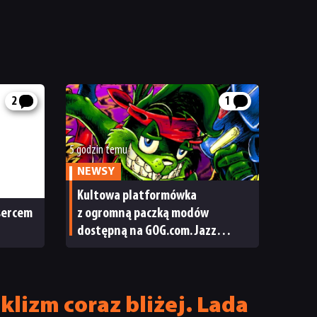
2
1
5 godzin temu
NEWSY
Kultowa platformówka
 sercem
z ogromną paczką modów
dostępną na GOG.com. Jazz
Jackrabbit 2 Plus pobierzecie
jednym kliknięciem
klizm coraz bliżej. Lada