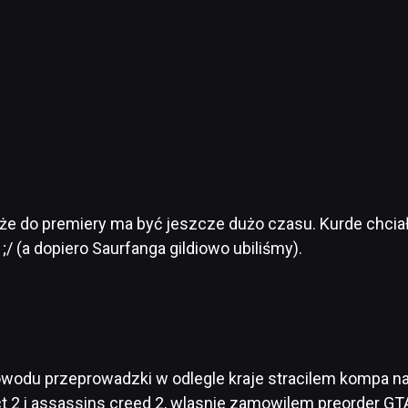
m, że do premiery ma być jeszcze dużo czasu. Kurde chcia
 (a dopiero Saurfanga gildiowo ubiliśmy).
owodu przeprowadzki w odlegle kraje stracilem kompa na 
2 i assassins creed 2, wlasnie zamowilem preorder GTA 