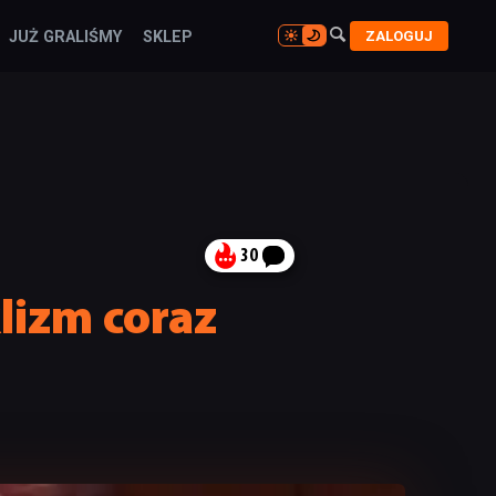

ZALOGUJ
JUŻ GRALIŚMY
SKLEP

30
lizm coraz