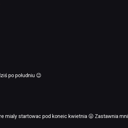
”
dziś po południu 😉
ore mialy startowac pod koneic kwietnia 😛 Zastawnia mn