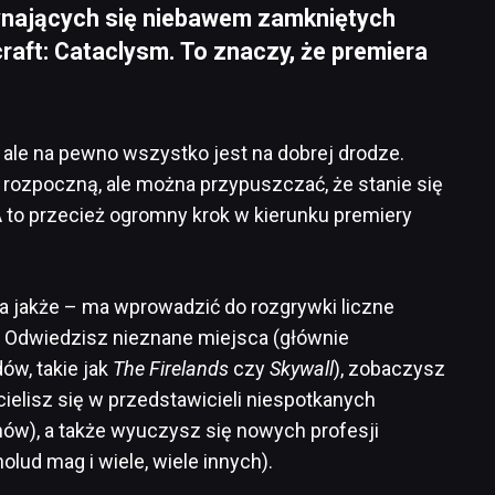
ynających się niebawem zamkniętych
raft: Cataclysm. To znaczy, że premiera
, ale na pewno wszystko jest na dobrej drodze.
ę rozpoczną, ale można przypuszczać, że stanie się
 A to przecież ogromny krok w kierunku premiery
a jakże – ma wprowadzić do rozgrywki liczne
i. Odwiedzisz nieznane miejsca (głównie
ów, takie jak
The Firelands
czy
Skywall
), zobaczysz
cielisz się w przedstawicieli niespotkanych
nów), a także wyuczysz się nowych profesji
nolud mag i wiele, wiele innych).