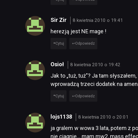
Sir Zir
8 kwietnia 2010 o 19:41
herezją jest NE mage !
Cytuj
Odpowiedz
Osioł
8 kwietnia 2010 o 19:42
Jak to „tuż, tuż”? Ja tam słyszałe
wprowadzą trzeci dodatek na amen ;/
Cytuj
Odpowiedz
lojs1138
8 kwietnia 2010 o 20:01
ja gralem w wowa 3 lata, potem z p
nie ciagnie… mam mw2, mass effect 