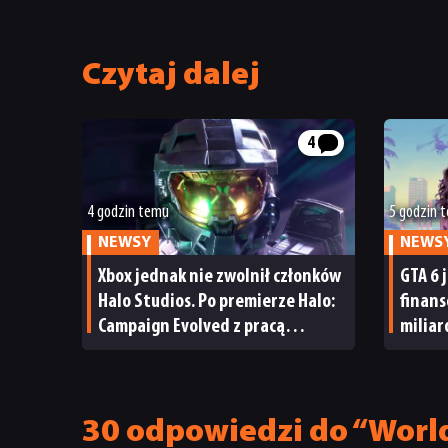
Czytaj dalej
4
4 godzin temu
5 godzin 
NEWSY
NEWS
Xbox jednak nie zwolnił członków
GTA 6 
Halo Studios. Po premierze Halo:
finan
Campaign Evolved z pracą
milia
pożegnały się inne osoby
i reak
30 odpowiedzi do “World 