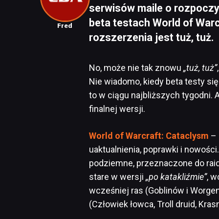
serwisów maile o rozpocz
beta testach World of Warc
Fred
rozszerzenia jest tuż, tuż.
No, może nie tak znowu
„tuż, tuż”
Nie wiadomo, kiedy beta testy si
to w ciągu najbliższych tygodni.
finalnej wersji.
World of Warcraft: Cataclysm
– 
uaktualnienia, poprawki i nowośc
podziemne, przeznaczone do raid
stare w wersji
„po katakliźmie”
, w
wcześniej ras (Goblinów i Worge
(Człowiek łowca, Troll druid, Kras