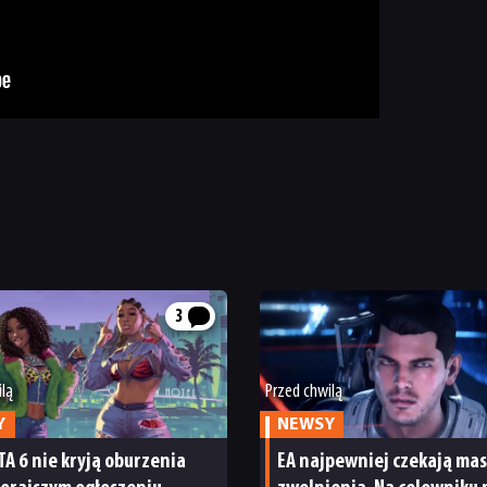
3
ilą
Przed chwilą
Y
NEWSY
TA 6 nie kryją oburzenia
EA najpewniej czekają ma