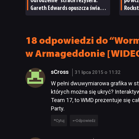
Odrodzenie” stracił reżysera.
po wcz
Gareth Edwards opuszcza świat
Rockst
dinozaurów
niewy
18 odpowiedzi do “Worm
w Armageddonie [WIDE
sCross
31 lipca 2015 o 11:32
W pełni dwuwymiarowa grafika w st
których można się ukryć? Interakty
Team 17, to WMD prezentuje się cał
Party.
Cytuj
Odpowiedz