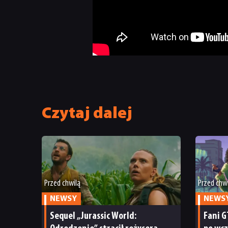
Czytaj dalej
Przed chwilą
Przed chw
NEWSY
NEWS
Sequel „Jurassic World:
Fani G