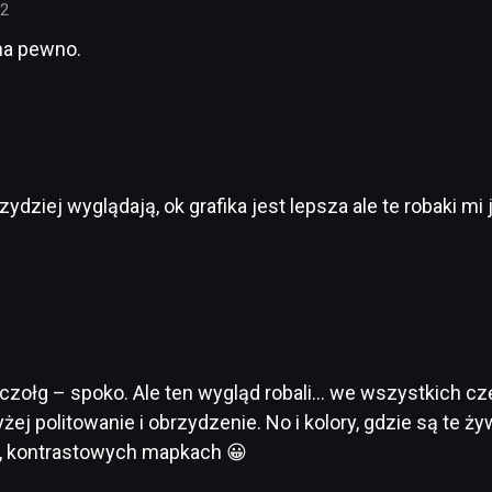
42
 na pewno.
ydziej wyglądają, ok grafika jest lepsza ale te robaki mi j
ołg – spoko. Ale ten wygląd robali… we wszystkich cz
yżej politowanie i obrzydzenie. No i kolory, gdzie są te
h, kontrastowych mapkach 😀