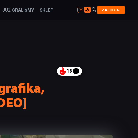

ZALOGUJ
JUŻ GRALIŚMY
SKLEP

18
rafika,
DEO]