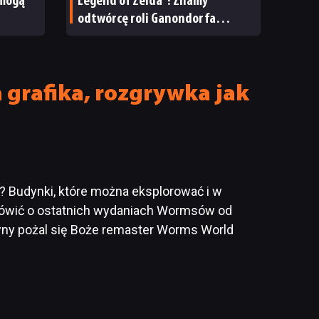
 mogą
Legend of Zelda”! Znamy
odtwórcę roli Ganondorfa
i ostatnią rolę Sama Neilla
grafika, rozgrywka jak
 Budynki, które można eksplorować i w
e mówić o ostatnich wydaniach Wormsów od
awny pożal się Boże remaster Worms World