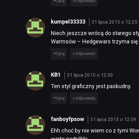
Cytuj
Odpowiedz
kumpel33333
31 lipca 2015 o 12:25
Niech jeszcze wrócą do starego styl
Warmsów – Hedgewars trzyma się te
Cytuj
Odpowiedz
KB1
31 lipca 2015 o 12:50
Ten styl graficzny jest paskudny.
Cytuj
Odpowiedz
fanboyfpsow
31 lipca 2015 o 12:59
Ehh choć by nie wiem co z tymi Worm
warte podróbki.