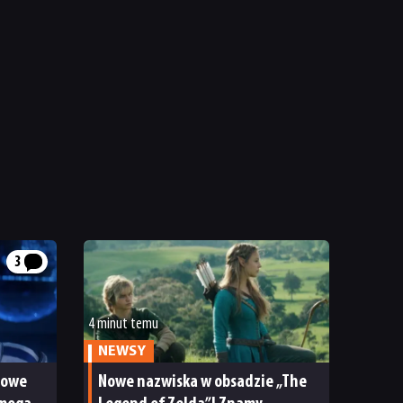
3
4 minut temu
NEWSY
sowe
Nowe nazwiska w obsadzie „The