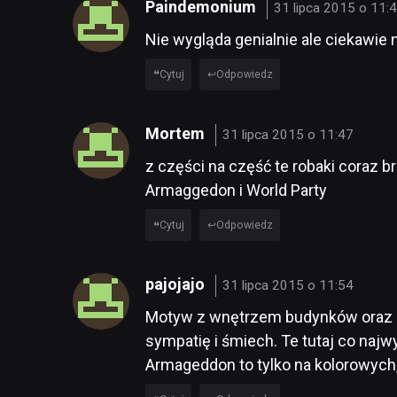
Paindemonium
31 lipca 2015 o 11:
Nie wygląda genialnie ale ciekawie
Cytuj
Odpowiedz
Mortem
31 lipca 2015 o 11:47
z części na część te robaki coraz brz
Armaggedon i World Party
Cytuj
Odpowiedz
pajojajo
31 lipca 2015 o 11:54
Motyw z wnętrzem budynków oraz cz
sympatię i śmiech. Te tutaj co najw
Armageddon to tylko na kolorowyc