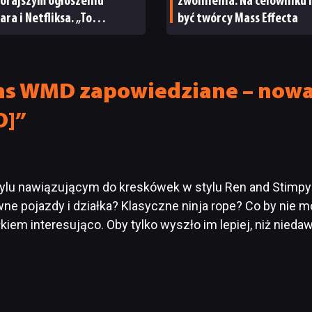
orajszym ogłoszeniu
zwolnienia. Na celowniku
ara i Netfliksa. „To
być twórcy Mass Effecta
obrażalnie podłe”
s WMD zapowiedziane – nowa 
O]”
ylu nawiązującym do kreskówek w stylu Ren and Stimpy?
wne pojazdy i działka? Klasyczne ninja rope? Co by ni
kiem interesująco. Oby tylko wyszło im lepiej, niż nied