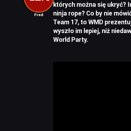
których można się ukryć? I
ninja rope? Co by nie mów
Fred
Team 17, to WMD prezentuje
wyszło im lepiej, niż nie
World Party.