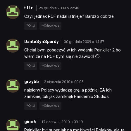
t.U.r.
29 grudnia 2009 o 22:46
Czyli jednak PCF nadal istnieje? Bardzo dobrze.
Cytuj
Odpowiedz
DanteSynSpardy
30 grudnia 2009 o 14:57
Chciał bym zobaczyć w ich wydaniu Painkiller 2 bo
wiem że na PCF bym się nie zawiódł 🙂
Cytuj
Odpowiedz
grzybb
2 stycznia 2010 o 00:05
najpierw Polacy wydadzą grę, a później EA ich
zamknie, tak jak zamknęli Pandemic Studios.
Cytuj
Odpowiedz
ginn6
17 czerwca 2010 o 09:19
Painkiller był super jak na możliwości Polaków, ale ta