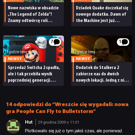
Nowe nazwiska w obsadzie
Dziadek Quake doczekał się
„The Legend of Zelda”!
nowego dodatku. Dawn of
Znamy odtwórcę roli
the Machine jest już
Ganondorfa i ostatnią rolę
dostępny
Sama Neilla
7
1
11 godzin temu
12 godzin temu
NEWSY
NEWSY
Sprzedaż Switcha 2 spadła,
Dodatek do Stalkera 2
ale i tak przebiła wynik
zabierze nas do dwóch
poprzedniej generacji.
nowych lokacji. Jedną z nich
NEWSY
Nintendo ma powody
seria obiecywała
do radości
od samego początku
RECENZJE
14 odpowiedzi do “Wreszcie się wygadali: nowa
gra People Can Fly to Bulletstorm”
Hut
PUBLICYSTYKA
29 grudnia 2009 o 11:01
Plotkowało się już o tym jakiś czas, ale ponieważ