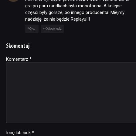
gra po paru rundkach była monotonna. A kolejne
części były gorsze, bo innego producenta. Miejmy
nadzieję, że nie będzie Replayu!!!
Cytuj
Odpowiedz
Skomentuj
Komentarz
Alternative:
*
Imię lub nick
*