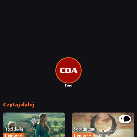
Fred
Czytaj dalej
3
Przed chwilą
8 godzin temu
NEWSY
NEWSY