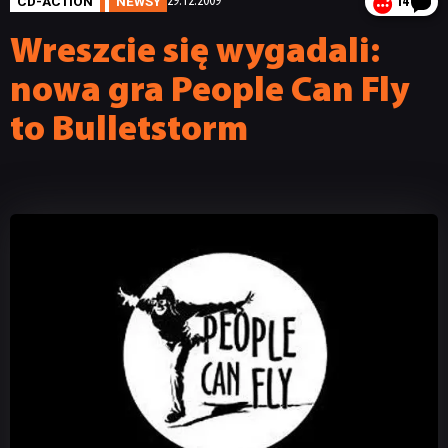
CD-ACTION
NEWSY
29.12.2009
14
Wreszcie się wygadali:
nowa gra People Can Fly
to Bulletstorm