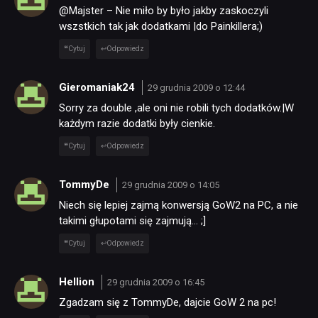
@Majster – Nie miło by było jakby zaskoczyli
wszstkich tak jak dodatkami |do Painkillera;)
Cytuj
Odpowiedz
Gieromaniak24
29 grudnia 2009 o 12:44
Sorry za double ,ale oni nie robili tych dodatków.|W
każdym razie dodatki były cienkie.
Cytuj
Odpowiedz
TommyDe
29 grudnia 2009 o 14:05
Niech się lepiej zajmą konwersją GoW2 na PC, a nie
takimi głupotami się zajmują… ;]
Cytuj
Odpowiedz
Hellion
29 grudnia 2009 o 16:45
Zgadzam się z TommyDe, dajcie GoW 2 na pc!