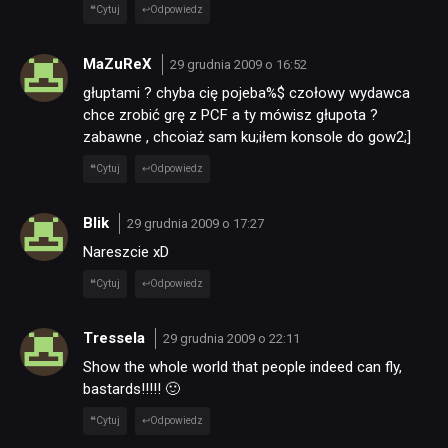
Cytuj
Odpowiedz
MaZuReX
29 grudnia 2009 o 16:52
głuptami ? chyba cię pojeba%$ czołowy wydawca
chce zrobić grę z PCF a ty mówisz głupota ?
zabawne , chcoiaż sam ku;iłem konsole do gow2;]
Cytuj
Odpowiedz
Blik
29 grudnia 2009 o 17:27
Nareszcie xD
Cytuj
Odpowiedz
Tressela
29 grudnia 2009 o 22:11
Show the whole world that people indeed can fly,
bastards!!!!! 🙂
Cytuj
Odpowiedz