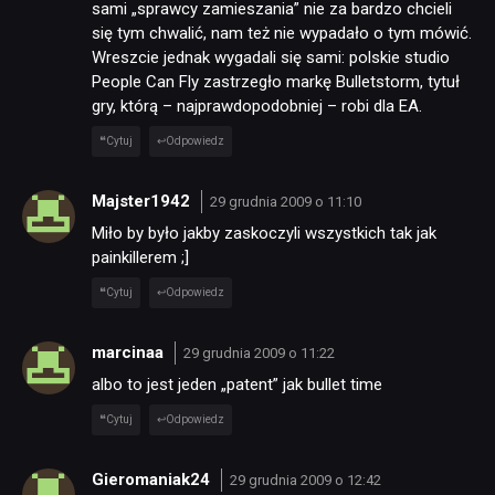
sami „sprawcy zamieszania” nie za bardzo chcieli
KULTURA
się tym chwalić, nam też nie wypadało o tym mówić.
Wreszcie jednak wygadali się sami: polskie studio
People Can Fly zastrzegło markę Bulletstorm, tytuł
RETRO
gry, którą – najprawdopodobniej – robi dla EA.
Cytuj
Odpowiedz
TECHNOLOGIE
Majster1942
29 grudnia 2009 o 11:10
Miło by było jakby zaskoczyli wszystkich tak jak
DYSKUSJE
painkillerem ;]
Cytuj
Odpowiedz
JUŻ GRALIŚMY
marcinaa
29 grudnia 2009 o 11:22
SKLEP
albo to jest jeden „patent” jak bullet time
Cytuj
Odpowiedz
Gieromaniak24
29 grudnia 2009 o 12:42