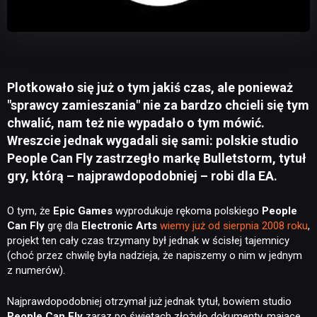
Plotkowało się już o tym jakiś czas, ale ponieważ
"sprawcy zamieszania" nie za bardzo chcieli się tym
chwalić, nam też nie wypadało o tym mówić.
Wreszcie jednak wygadali się sami: polskie studio
People Can Fly zastrzegło markę Bulletstorm, tytuł
gry, którą – najprawdopodobniej – robi dla EA.
O tym, że
Epic Games
wyprodukuje rękoma polskiego
People
Can Fly
grę dla
Electronic Arts
wiemy już od sierpnia 2008 roku
,
projekt ten cały czas trzymany był jednak w ścisłej tajemnicy
(choć przez chwilę była nadzieja, że napiszemy o nim w jednym
z numerów).
Najprawdopodobniej otrzymał już jednak tytuł, bowiem studio
People Can Fly
zaraz po świętach złożyło dokumenty, mające