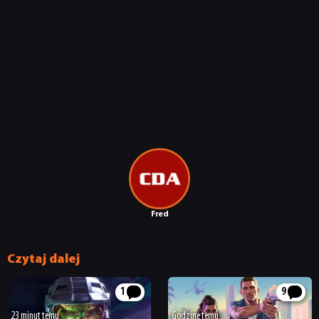
Fred
Czytaj dalej
1
9
23 minut temu
Godzinę temu