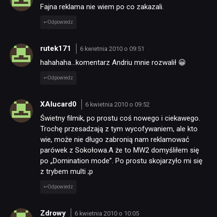
Fajna reklama nie wiem po co zakazali.
Odpowiedz
rutek171
6 kwietnia 2010 o 09:51
hahahaha…komentarz Andriu mnie rozwalił 😀
Odpowiedz
XAlucard0
6 kwietnia 2010 o 09:52
Świetny filmik, po prostu coś nowego i ciekawego.
Trochę przesadzają z tym wycofywaniem, ale kto
wie, może nie długo zabronią nam reklamować
parówek z Sokołowa.A że to MW2 domyśliłem się
po „Domination mode”. Po prostu skojarzyło mi się
z trybem multi ;p
Odpowiedz
Zdrowy
6 kwietnia 2010 o 10:05