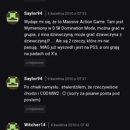
Saylor94
6 kwietnia 2010 o 07:35
Wydaje mi się, że to Massive Action Game. Tam jest
Wymieniony w 0:58 Domination Mode, można grać w
grupie, z inna dziewczyną, może grać dziewczyna z
dziewczyną:P …. Ale są 2 rzeczy, które mi nie
pasują… MAG już wyszedł i jest na PS3, a oni grają
na padach od X’a.
Odpowiedz
Saylor94
6 kwietnia 2010 o 07:37
Po chwili namysłu.. stwierdziłem, że rzeczywiście
chodzi i COD:MW2.. 🙂 (sorry za pisanie posta pod
postem)
Odpowiedz
Witcher14
6 kwietnia 2010 o 07:42