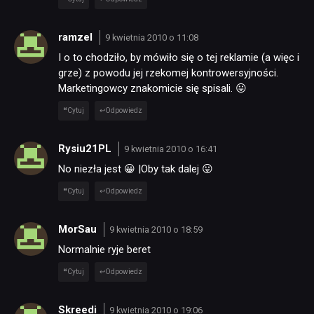
ramzel
9 kwietnia 2010 o 11:08
I o to chodziło, by mówiło się o tej reklamie (a więc i
grze) z powodu jej rzekomej kontrowersyjności.
Marketingowcy znakomicie się spisali. 😛
Cytuj
Odpowiedz
Rysiu21PL
9 kwietnia 2010 o 16:41
No niezła jest 😀 |Oby tak dalej 😛
Cytuj
Odpowiedz
MorSau
9 kwietnia 2010 o 18:59
Normalnie ryje beret
Cytuj
Odpowiedz
Skreedi
9 kwietnia 2010 o 19:06