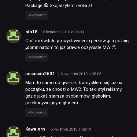
Package 😀 Skojarzyłem i volia ;D
Odpowiedz
olo18
6 kwietnia 2010 o 08:00
Coś mi świtało po wychwyceniu perków ;p a później
„domnination” to już prawie oczywiste MW 🙂
Odpowiedz
assassin2601
6 kwietnia 2010 o 08:05
Mam to samo co qwercik. Domyśliłem się już na
początku, ze chodzi o MW2. To taki styl reklamy,
gdzie jakaś starsza osoba mówi głębokim,
przekonywującym głosem.
Odpowiedz
Kawalorn
6 kwietnia 2010 o 08:19