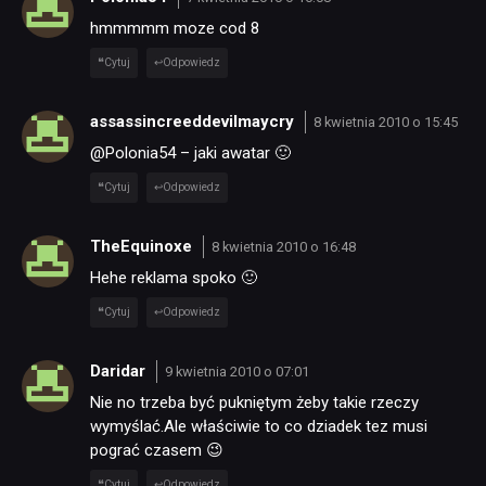
hmmmmm moze cod 8
TECHNOLOGIE
Cytuj
Odpowiedz
assassincreeddevilmaycry
8 kwietnia 2010 o 15:45
DYSKUSJE
@Polonia54 – jaki awatar 🙂
Cytuj
Odpowiedz
JUŻ GRALIŚMY
TheEquinoxe
8 kwietnia 2010 o 16:48
SKLEP
Hehe reklama spoko 🙂
Cytuj
Odpowiedz
Daridar
9 kwietnia 2010 o 07:01
Nie no trzeba być pukniętym żeby takie rzeczy
wymyślać.Ale właściwie to co dziadek tez musi
pograć czasem 😉
Cytuj
Odpowiedz