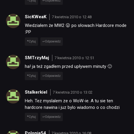
Cytuj
Odpowiedz
SicKWeaK
7 kwietnia 2010 o 12:48
Wiedziałem że MW2 😛 po słowach Hardcore mode
:PP
Cytuj
Odpowiedz
NEWSY
SMTrzyMaj
7 kwietnia 2010 o 12:51
ha! ja też zgadłem przed upływem minuty 🙂
RECENZJE
Cytuj
Odpowiedz
Stalkerkiel
7 kwietnia 2010 o 13:02
PUBLICYSTYKA
Heh. Tez myslalem ze o WoW-ie. A tu sie ten
hardcore nawina i juz bylo wiadomo o co chodzi
KULTURA
Cytuj
Odpowiedz
RETRO
Polonia54
7 kwietnia 2010 o 16:08