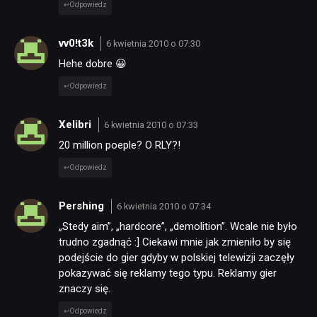
Odpowiedz
vv0!t3k
6 kwietnia 2010 o 07:30
Hehe dobre 😀
Odpowiedz
Xelibri
6 kwietnia 2010 o 07:33
20 million poeple? O RLY?!
Odpowiedz
Pershing
6 kwietnia 2010 o 07:34
„Stedy aim”, „hardcore”, „demolition”. Wcale nie było
trudno zgadnąć :] Ciekawi mnie jak zmieniło by się
podejście do gier gdyby w polskiej telewizji zaczęły
pokazywać się reklamy tego typu. Reklamy gier
znaczy się.
Odpowiedz