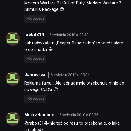
Modern Warfare 2 i Call of Duty: Modern Warfare 2 –
Stimulus Package 😉
Odpowiedz
rabbit314
6 kwietnia 2010 o 08:30
Jak usłyszałem „Deeper Penetration” to wiedziałem
o co chodzi 😀
Odpowiedz
Danmcrea
6 kwietnia 2010 o 08:34
Reklama fajna… Ale jednak mnie przekonuje mnie do
nowego CoD’a 🙂
Odpowiedz
MistrzBambus
6 kwietnia 2010 o 08:35
@rabbit314Mnie też od razu to przekonało, o jaką
grę chodzi.