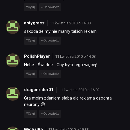
Cytuj
Odpowiedz
antygracz
11 kwietnia 2010 o 14:00
szkoda że my nie mamy takich reklam
Cytuj
Odpowiedz
PolishPlayer
11 kwietnia 2010 o 14:03
Hehe… Świetne… Oby było tego więcej!
Cytuj
Odpowiedz
dragonrider01
11 kwietnia 2010 o 16:02
Gra moim zdaniem słaba ale reklama czochra
neurony 😛
Cytuj
Odpowiedz
Michal96
12 kwietnia 2010 o 19:33