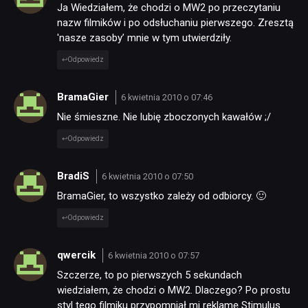
Ja Wiedziałem, że chodzi o MW2 po przeczytaniu
nazw filmików i po odsłuchaniu pierwszego. Zresztą
'nasze zasoby’ mnie w tym utwierdziły.
Odpowiedz
BramaGier
6 kwietnia 2010 o 07:46
Nie śmieszne. Nie lubię zboczonych kawałów ;/
Odpowiedz
BradiS
6 kwietnia 2010 o 07:50
BramaGier, to wszystko zależy od odbiorcy. 🙂
Odpowiedz
qwercik
6 kwietnia 2010 o 07:57
Szczerze, to po pierwszych 5 sekundach
wiedziałem, że chodzi o MW2. Dlaczego? Po prostu
styl tego filmiku przypomniał mi reklamę Stimulus