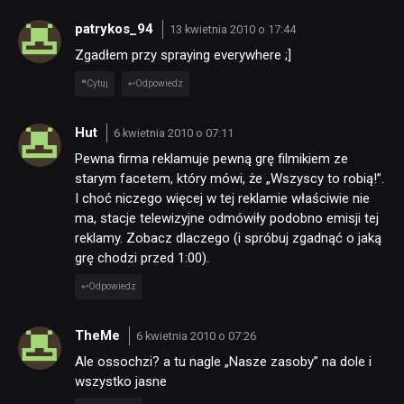
patrykos_94
13 kwietnia 2010 o 17:44
Zgadłem przy spraying everywhere ;]
Cytuj
Odpowiedz
Hut
6 kwietnia 2010 o 07:11
Pewna firma reklamuje pewną grę filmikiem ze
starym facetem, który mówi, że „Wszyscy to robią!”.
I choć niczego więcej w tej reklamie właściwie nie
ma, stacje telewizyjne odmówiły podobno emisji tej
reklamy. Zobacz dlaczego (i spróbuj zgadnąć o jaką
grę chodzi przed 1:00).
Odpowiedz
TheMe
6 kwietnia 2010 o 07:26
Ale ossochzi? a tu nagle „Nasze zasoby” na dole i
wszystko jasne