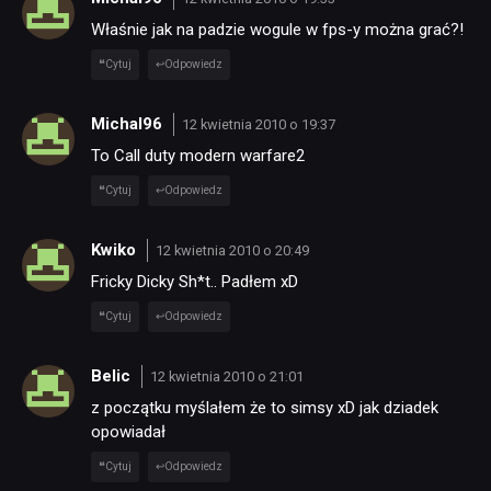
Właśnie jak na padzie wogule w fps-y można grać?!
Cytuj
Odpowiedz
Michal96
12 kwietnia 2010 o 19:37
To Call duty modern warfare2
Cytuj
Odpowiedz
Kwiko
12 kwietnia 2010 o 20:49
Fricky Dicky Sh*t.. Padłem xD
Cytuj
Odpowiedz
Belic
12 kwietnia 2010 o 21:01
z początku myślałem że to simsy xD jak dziadek
opowiadał
Cytuj
Odpowiedz