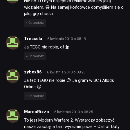
Nie no TO była najlepsza reklamówka gry jaką
widziałem. 😀 Na samej końcówce domyśliłem się o
jaką grę chodzi…
Odpowiedz
Tressela
6 kwietnia 2010 o 08:19
Ja TEGO nie robię, o! :]p
Odpowiedz
zybex86
6 kwietnia 2010 o 08:23
Ja tez TEGO nie robie 😉 Ja gram w SC i Allods
Online 😛
Odpowiedz
MarcoRizzo
6 kwietnia 2010 o 08:25
To jest Modern Warfare 2. Wystarczy zobaczyć
nasze zasoby, a tam wyraźnie pisze – Call of Duty: