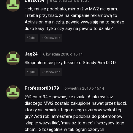
Dessot34
6 kwietnia 2010 o 15:25
Heh, mi się podobało, mimo iż w MW2 nie gram.
Trzeba przyznać, że na kampanie reklamową to
Activision ma niezłą, pewnie wywalają na to bardzo
dużo kasy. Tylko czy aby na pewno to działa?
Cytuj
Odpowiedz
Jag24
6 kwietnia 2010 o 16:14
Skapnąłem się przy tekście o Steady Aim:D:D:D
Cytuj
Odpowiedz
Professor00179
6 kwietnia 2010 o 16:14
@Dessot34 – pewnie, ze dziala. A jak myslisz
dlaczego MW2 zostalo zakupione nawet przez ludzi,
ktorzy sie smiali z tego calego szumow wokol tej
gry? Acti robi atmesfere podobna do pokemonow
'zlap je wszystkie’, 'musisz to miec’ i 'wszyscy tego
chca’… Szczegolnie w tak ograniczonych