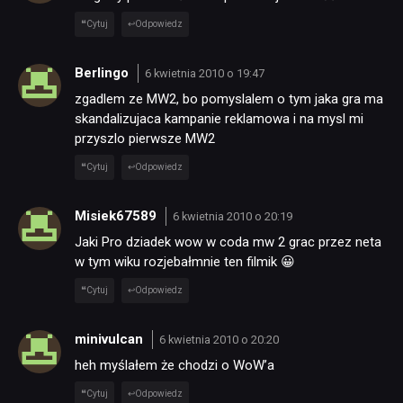
Cytuj
Odpowiedz
Berlingo
6 kwietnia 2010 o 19:47
zgadlem ze MW2, bo pomyslalem o tym jaka gra ma
skandalizujaca kampanie reklamowa i na mysl mi
przyszlo pierwsze MW2
Cytuj
Odpowiedz
Misiek67589
6 kwietnia 2010 o 20:19
Jaki Pro dziadek wow w coda mw 2 grac przez neta
w tym wiku rozjebałmnie ten filmik 😀
Cytuj
Odpowiedz
minivulcan
6 kwietnia 2010 o 20:20
heh myślałem że chodzi o WoW’a
Cytuj
Odpowiedz