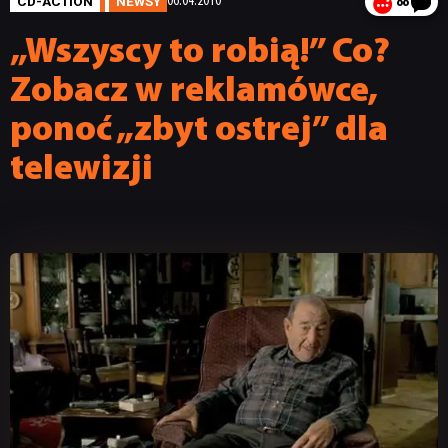
CD-ACTION
NEWSY
06.04.2010
88
„Wszyscy to robią!” Co?
Zobacz w reklamówce,
ponoć „zbyt ostrej” dla
telewizji