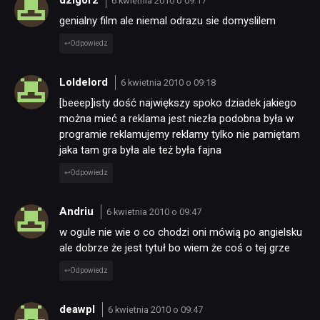
6 kwietnia 2010 o 09:17
genialny film ale niemal odrazu sie domyslilem
Odpowiedz
Loldelord
6 kwietnia 2010 o 09:18
[beeep]isty dość największy spoko dziadek jakiego
można mieć a reklama jest niezła podobna była w
programie reklamujemy reklamy tylko nie pamiętam
jaka tam gra była ale też była fajna
Odpowiedz
Andriu
6 kwietnia 2010 o 09:47
w ogule nie wie o co chodzi oni mówią po angielsku
ale dobrze że jest tytuł bo wiem że coś o tej grze
Odpowiedz
deawpl
6 kwietnia 2010 o 09:47