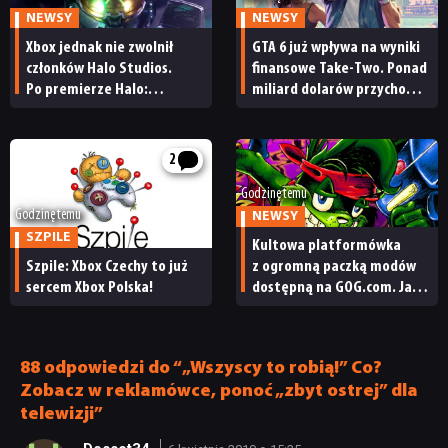
NEWSY
NEWSY
Xbox jednak nie zwolnił
GTA 6 już wpływa na wyniki
członków Halo Studios.
finansowe Take-Two. Ponad
Po premierze Halo:
miliard dolarów przychodu
Campaign Evolved z pracą
i reakcja giełdy
pożegnały się inne osoby
2
Godzinę temu
Godzinę temu
NEWSY
SZPILE
Kultowa platformówka
Szpile: Xbox Czechy to już
z ogromną paczką modów
sercem Xbox Polska!
dostępną na GOG.com. Jazz
Jackrabbit 2 Plus
pobierzecie jednym
kliknięciem
88 odpowiedzi do “„Wszyscy to robią!” Co?
Zobacz w reklamówce, ponoć „zbyt ostrej” dla
telewizji”