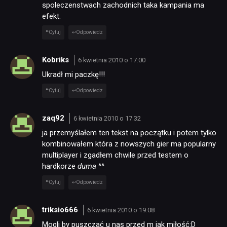
spoleczenstwach zachodnich taka kampania ma
efekt.
Cytuj
Odpowiedz
Kobriks
6 kwietnia 2010 o 17:00
Ukradł mi paczkę!!!
Cytuj
Odpowiedz
zaq92
6 kwietnia 2010 o 17:32
ja przemyślałem ten tekst na początku i potem tylko
kombinowałem która z nowszych gier ma popularny
multiplayer i zgadłem chwile przed testem o
hardkorze
duma
^^
Cytuj
Odpowiedz
triksio666
6 kwietnia 2010 o 19:08
Mogli by puszczać u nas przed m jak miłość:D