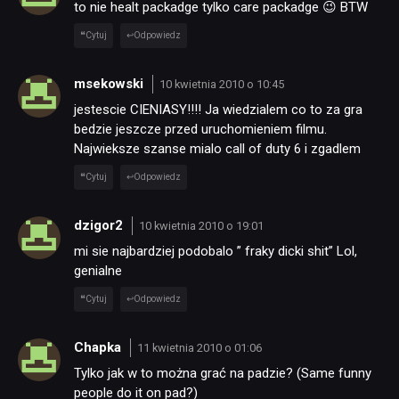
to nie healt packadge tylko care packadge 😉 BTW
Cytuj
Odpowiedz
msekowski
10 kwietnia 2010 o 10:45
jestescie CIENIASY!!!! Ja wiedzialem co to za gra
bedzie jeszcze przed uruchomieniem filmu.
Najwieksze szanse mialo call of duty 6 i zgadlem
Cytuj
Odpowiedz
dzigor2
10 kwietnia 2010 o 19:01
mi sie najbardziej podobalo ” fraky dicki shit” Lol,
genialne
Cytuj
Odpowiedz
Chapka
11 kwietnia 2010 o 01:06
Tylko jak w to można grać na padzie? (Same funny
people do it on pad?)