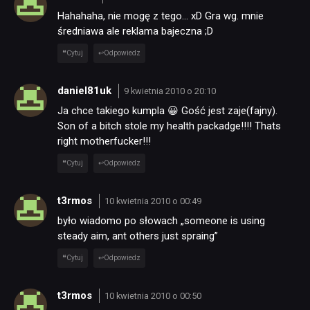
Hahahaha, nie mogę z tego… xD Gra wg. mnie
średniawa ale reklama bajeczna ;D
Cytuj
Odpowiedz
daniel81uk
9 kwietnia 2010 o 20:10
Ja chce takiego kumpla 😀 Gość jest zaje(fajny).
Son of a bitch stole my health packadge!!!! Thats
right motherfucker!!!
Cytuj
Odpowiedz
t3rmos
10 kwietnia 2010 o 00:49
było wiadomo po słowach „someone is using
steady aim, ant others just spraing”
Cytuj
Odpowiedz
t3rmos
10 kwietnia 2010 o 00:50