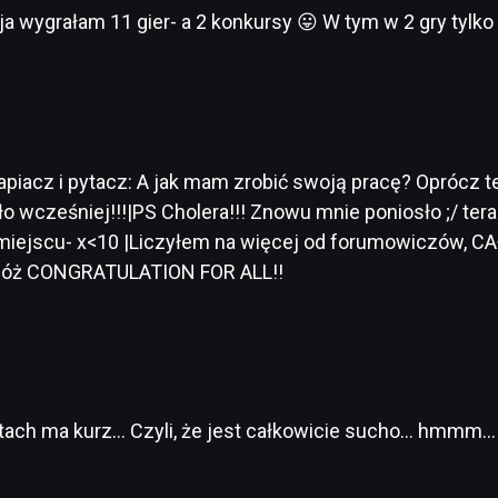
ja wygrałam 11 gier- a 2 konkursy 😛 W tym w 2 gry tylko g
gapiacz i pytacz: A jak mam zrobić swoją pracę? Oprócz te
yło wcześniej!!!|PS Cholera!!! Znowu mnie poniosło ;/ te
 miejscu- x<10 |Liczyłem na więcej od forumowiczów, CA
o cóż CONGRATULATION FOR ALL!!
tach ma kurz… Czyli, że jest całkowicie sucho… hmmm…