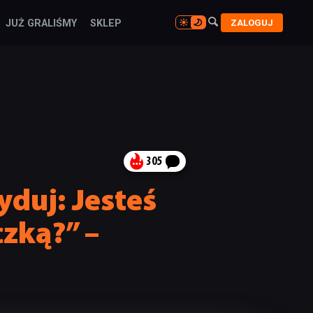

ZALOGUJ
JUŻ GRALIŚMY
SKLEP

305
duj: Jesteś
zką?” –