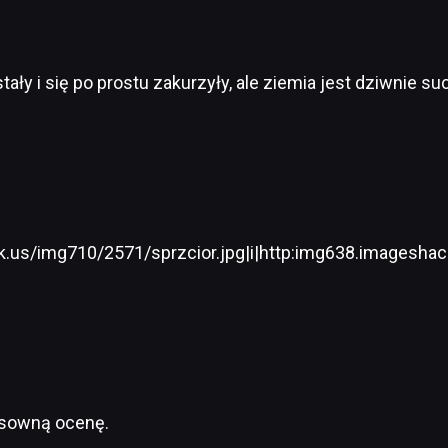
tały i się po prostu zakurzyły, ale ziemia jest dziwnie su
.us/img710/2571/sprzcior.jpg|i|http:img638.imageshac
osowną ocenę.