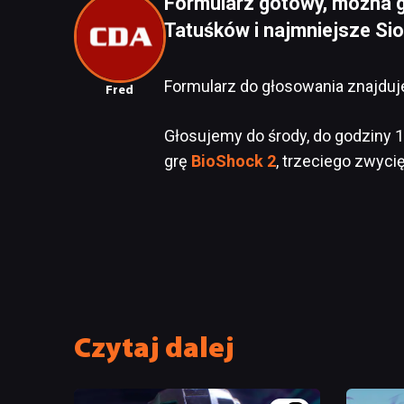
Formularz gotowy, można 
Tatuśków i najmniejsze Si
Formularz do głosowania znajduj
Fred
Głosujemy do środy, do godziny 
grę
BioShock 2
, trzeciego zwyci
Czytaj dalej