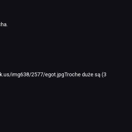
cha.
k.us/img638/2577/egot.jpgTroche duże są (3