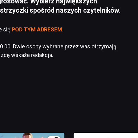
głosować. Wybierz największych
ostrzyczki spośród naszych czytelników.
e się
POD TYM ADRESEM
.
10.00. Dwie osoby wybrane przez was otrzymają
ęzcę wskaże redakcja.