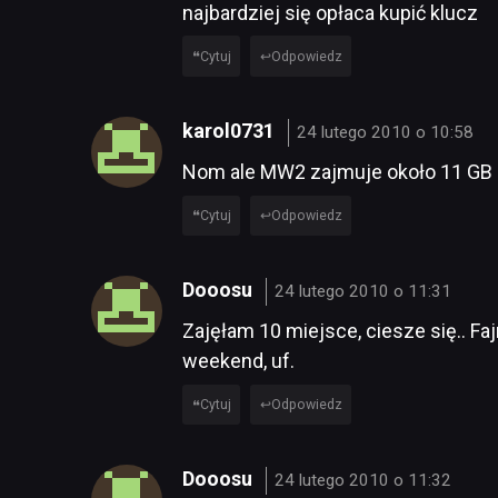
najbardziej się opłaca kupić klucz
Cytuj
Odpowiedz
karol0731
24 lutego 2010 o 10:58
Nom ale MW2 zajmuje około 11 GB a 
Cytuj
Odpowiedz
Dooosu
24 lutego 2010 o 11:31
Zajęłam 10 miejsce, ciesze się.. F
weekend, uf.
Cytuj
Odpowiedz
Dooosu
24 lutego 2010 o 11:32