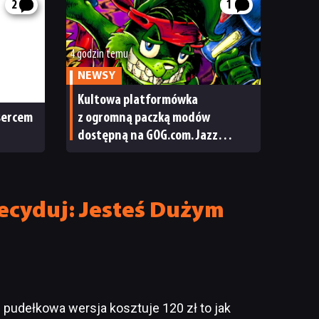
2
1
4 godzin temu
NEWSY
Kultowa platformówka
 sercem
z ogromną paczką modów
dostępną na GOG.com. Jazz
Jackrabbit 2 Plus pobierzecie
jednym kliknięciem
cyduj: Jesteś Dużym
pudełkowa wersja kosztuje 120 zł to jak