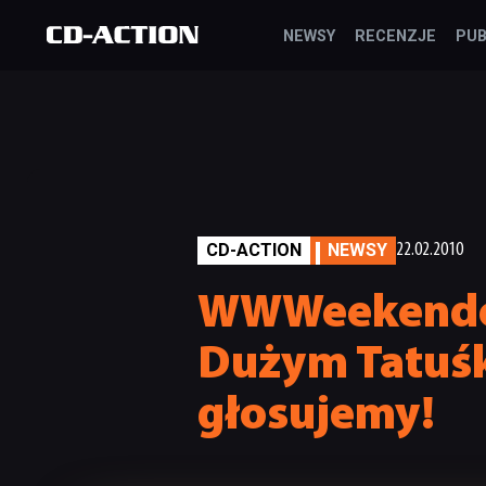
NEWSY
RECENZJE
PUB
CD-ACTION
NEWSY
22.02.2010
WWWeekendow
Dużym Tatuśk
głosujemy!