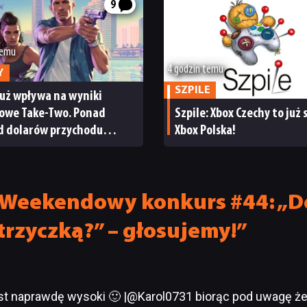
9
temu
4 godzin temu
Y
SZPILE
już wpływa na wyniki
sowe Take-Two. Ponad
Szpile: Xbox Czechy to już
rd dolarów przychodu
Xbox Polska!
cja giełdy
Weekendowy konkurs #44: „De
trzyczką?” – głosujemy!”
st naprawdę wysoki 🙂 |@Karol0731 biorąc pod uwagę że 