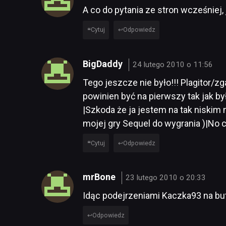
A co do pytania ze stron wcześniej, 
Cytuj
Odpowiedz
BigDaddy
24 lutego 2010 o 11:56
Tego jeszcze nie było!!! Plagitor/z
powinien być na pierwszy tak jak b
|Szkoda że ja jestem na tak niskim
mojej gry Sequel do wygrania )|N
Cytuj
Odpowiedz
mrBone
23 lutego 2010 o 20:33
Idąc podejrzeniami Kaczka93 na bu
Odpowiedz