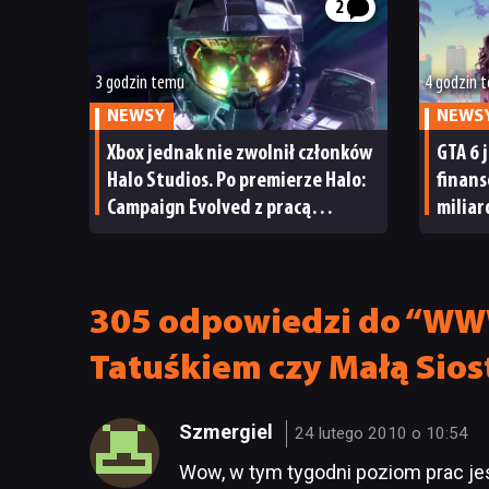
2
3 godzin temu
4 godzin 
NEWSY
NEWS
Xbox jednak nie zwolnił członków
GTA 6 
Halo Studios. Po premierze Halo:
finan
Campaign Evolved z pracą
milia
pożegnały się inne osoby
i reak
305 odpowiedzi do “WW
Tatuśkiem czy Małą Sios
Szmergiel
24 lutego 2010 o 10:54
Wow, w tym tygodni poziom prac je