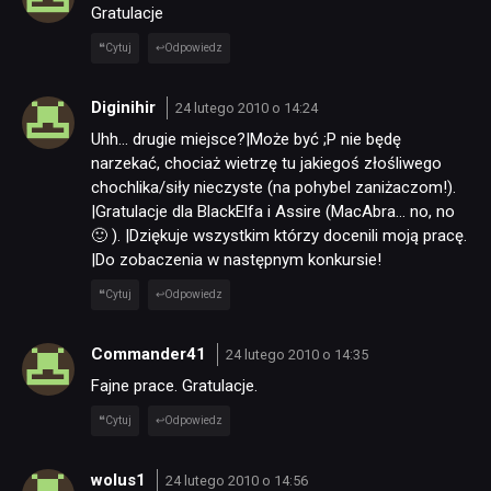
Gratulacje
Cytuj
Odpowiedz
Diginihir
24 lutego 2010 o 14:24
Uhh… drugie miejsce?|Może być ;P nie będę
narzekać, chociaż wietrzę tu jakiegoś złośliwego
chochlika/siły nieczyste (na pohybel zaniżaczom!).
|Gratulacje dla BlackElfa i Assire (MacAbra… no, no
🙂 ). |Dziękuje wszystkim którzy docenili moją pracę.
|Do zobaczenia w następnym konkursie!
Cytuj
Odpowiedz
Commander41
24 lutego 2010 o 14:35
Fajne prace. Gratulacje.
Cytuj
Odpowiedz
wolus1
24 lutego 2010 o 14:56