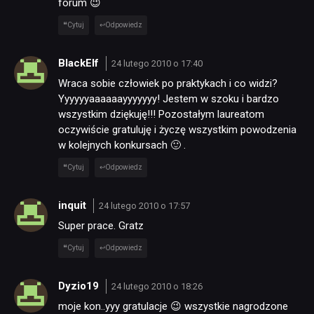
forum 😉
Cytuj
Odpowiedz
BlackElf
24 lutego 2010 o 17:40
Wraca sobie człowiek po praktykach i co widzi?
Yyyyyyaaaaaayyyyyyy! Jestem w szoku i bardzo
wszystkim dziękuję!!! Pozostałym laureatom
oczywiście gratuluję i życzę wszystkim powodzenia
w kolejnych konkursach 🙂 .
Cytuj
Odpowiedz
inquit
24 lutego 2010 o 17:57
Super prace. Gratz
Cytuj
Odpowiedz
Dyzio19
24 lutego 2010 o 18:26
moje kon..yyy gratulacje 😉 wszystkie nagrodzone