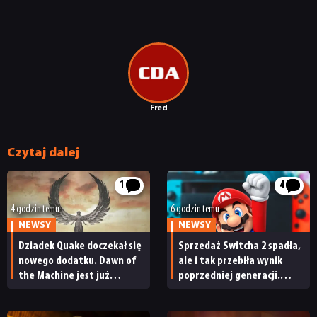
Fred
Czytaj dalej
1
4
4 godzin temu
6 godzin temu
NEWSY
NEWSY
Dziadek Quake doczekał się
Sprzedaż Switcha 2 spadła,
nowego dodatku. Dawn of
ale i tak przebiła wynik
the Machine jest już
poprzedniej generacji.
dostępny
Nintendo ma powody
do radości