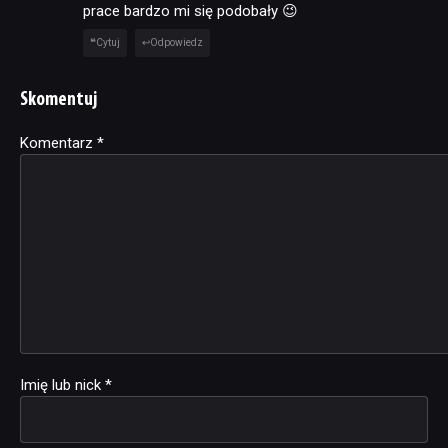
prace bardzo mi się podobały 😉
Cytuj
Odpowiedz
Skomentuj
Komentarz
Alternative:
*
Imię lub nick
*