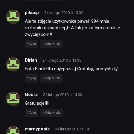
pikusp
24 lutego 2010 o 13:32
Ale te zdjęcie użytkownika pawel1994 mnie
rozbroiło najbardziej ;P A tak po za tym gratuluję
zwycięzcom!!
Cytuj
Odpowiedz
Dirian
24 lutego 2010 o 13:38
Fota BlackElfa najlepsza ;] Gratuluję pomysłu 😛
Cytuj
Odpowiedz
Goora
24 lutego 2010 o 14:00
Gratulacje!!!!
Cytuj
Odpowiedz
marnypopis
24 lutego 2010 o 14:11