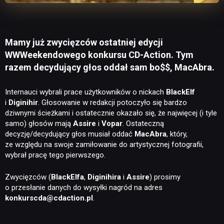
Mamy już zwycięzców ostatniej edycji
WWWeekendowego konkursu CD-Action. Tym
razem decydujący głos oddał sam bo$$, MacAbra.
Internauci wybrali prace użytkowników o nickach
BlackElf
i
Diginihir
. Głosowanie w redakcji potoczyło się bardzo
dziwnymi ścieżkami i ostatecznie okazało się, że najwięcej (i tyle
samo) głosów mają
Assire
i
Vopar
. Ostateczną
decyzję/decydujący głos musiał oddać
MacAbra
, który,
ze względu na swoje zamiłowanie do artystycznej fotografii,
wybrał pracę tego pierwszego.
Zwycięzców (
BlackElfa
,
Diginihira
i
Assire
) prosimy
o przesłanie danych do wysyłki nagród na adres
konkurscda@cdaction.pl
.