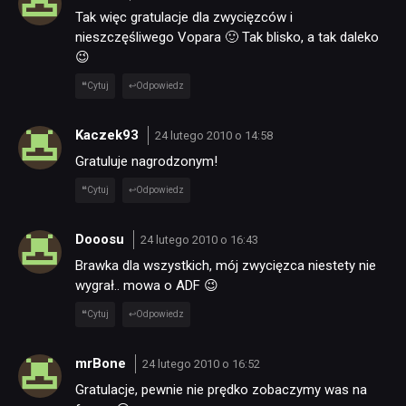
Tak więc gratulacje dla zwycięzców i
nieszczęśliwego Vopara 🙂 Tak blisko, a tak daleko
😉
Cytuj
Odpowiedz
Kaczek93
24 lutego 2010 o 14:58
Gratuluje nagrodzonym!
Cytuj
Odpowiedz
Dooosu
24 lutego 2010 o 16:43
Brawka dla wszystkich, mój zwycięzca niestety nie
wygrał.. mowa o ADF 😉
Cytuj
Odpowiedz
mrBone
24 lutego 2010 o 16:52
Gratulacje, pewnie nie prędko zobaczymy was na