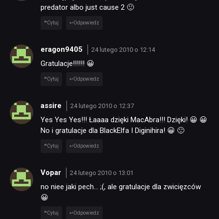
predator albo just cause 2 🙂
Cytuj
Odpowiedz
JUŻ GRALIŚMY
eragon9405
24 lutego 2010 o 12:14
SKLEP
Gratulacje!!!!!! 😀
Cytuj
Odpowiedz
assire
24 lutego 2010 o 12:37
Yes Yes Yes!!! Łaaaa dzięki MacAbra!!! Dzięki! 😀 😀
No i gratulacje dla BlackElfa I Diginihira! 😀 🙂
Cytuj
Odpowiedz
Vopar
24 lutego 2010 o 13:01
no niee jaki pech… ;(, ale gratulacje dla zwicięzców
😀
Cytuj
Odpowiedz