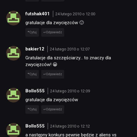
futshak401
24 lutego 2010 o 12:00
NEWSY
gratulacje dla zwycięzców 🙂
Cytuj
Odpowiedz
RECENZJE
bakier12
24 lutego 2010 o 12:07
PUBLICYSTYKA
Gratulacje dla szczęściarzy… to znaczy dla
zwycięzców! 😀
KULTURA
Cytuj
Odpowiedz
Bollo555
24 lutego 2010 o 12:09
RETRO
gratulacje dla zwycięzców
Cytuj
Odpowiedz
TECHNOLOGIE
Bollo555
24 lutego 2010 o 12:12
DYSKUSJE
a następny konkurs pewnie będzie z aliens vs