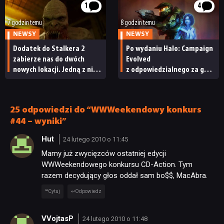
1
4
7 godzin temu
8 godzin temu
NEWSY
NEWSY
Dodatek do Stalkera 2
Po wydaniu Halo: Campaign
zabierze nas do dwóch
Evolved
nowych lokacji. Jedną z nich
z odpowiedzialnego za grę
seria obiecywała
studia zwolniono
od samego początku
pracowników
25 odpowiedzi do “WWWeekendowy konkurs
#44 – wyniki”
Hut
24 lutego 2010 o 11:45
Mamy już zwycięzców ostatniej edycji
WWWeekendowego konkursu CD-Action. Tym
razem decydujący głos oddał sam bo$$, MacAbra.
Cytuj
Odpowiedz
VVojtasP
24 lutego 2010 o 11:48