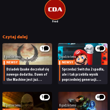
Fred
Czytaj dalej
1
4
4 godzin temu
6 godzin temu
NEWSY
NEWSY
Dziadek Quake doczekał się
Sprzedaż Switcha 2 spadła,
nowego dodatku. Dawn of
ale i tak przebiła wynik
the Machine jest już
poprzedniej generacji.
dostępny
Nintendo ma powody
do radości
1
4
7 godzin temu
8 godzin temu