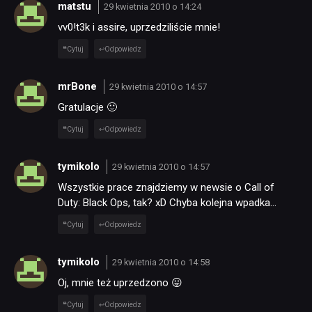
matstu
29 kwietnia 2010 o 14:24
vv0!t3k i assire, uprzedziliście mnie!
Cytuj
Odpowiedz
mrBone
29 kwietnia 2010 o 14:57
Gratulacje 🙂
Cytuj
Odpowiedz
tymikolo
29 kwietnia 2010 o 14:57
Wszystkie prace znajdziemy w newsie o Call of
Duty: Black Ops, tak? xD Chyba kolejna wpadka…
Cytuj
Odpowiedz
tymikolo
29 kwietnia 2010 o 14:58
Oj, mnie też uprzedzono 😛
Cytuj
Odpowiedz