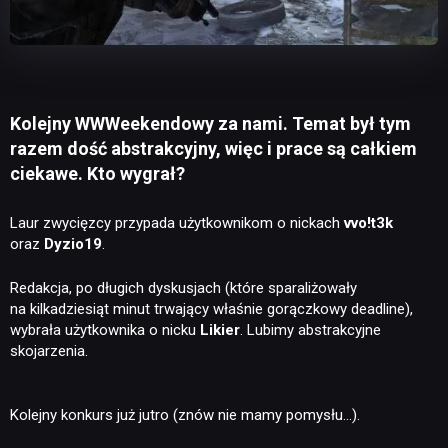
Kolejny WWWeekendowy za nami. Temat był tym
razem dość abstrakcyjny, więc i prace są całkiem
ciekawe. Kto wygrał?
Laur zwycięzcy przypada użytkownikom o nickach
vvo!t3k
oraz
Dyzio19
.
Redakcja, po długich dyskusjach (które sparaliżowały
na kilkadziesiąt minut trwający właśnie gorączkowy deadline),
wybrała użytkownika o nicku
Likier
. Lubimy abstrakcyjne
skojarzenia.
Kolejny konkurs już jutro (znów nie mamy pomysłu…).