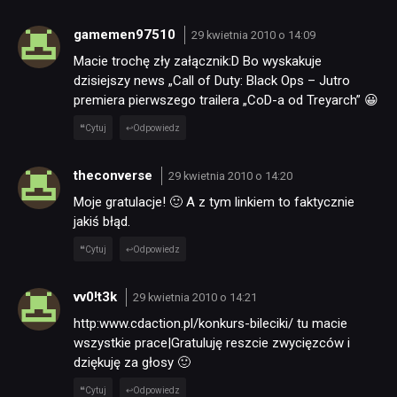
gamemen97510
29 kwietnia 2010 o 14:09
Macie trochę zły załącznik:D Bo wyskakuje
dzisiejszy news „Call of Duty: Black Ops – Jutro
premiera pierwszego trailera „CoD-a od Treyarch” 😀
Cytuj
Odpowiedz
theconverse
29 kwietnia 2010 o 14:20
Moje gratulacje! 🙂 A z tym linkiem to faktycznie
jakiś błąd.
Cytuj
Odpowiedz
vv0!t3k
29 kwietnia 2010 o 14:21
NEWSY
http:www.cdaction.pl/konkurs-bileciki/ tu macie
wszystkie prace|Gratuluję reszcie zwycięzców i
dziękuję za głosy 🙂
RECENZJE
Cytuj
Odpowiedz