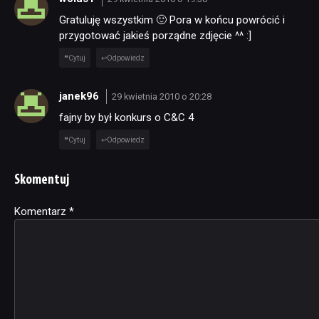
Gratuluję wszystkim 🙂 Pora w końcu powrócić i
przygotować jakieś porządne zdjęcie ^^ :]
Cytuj
Odpowiedz
janek96
29 kwietnia 2010 o 20:28
fajny by był konkurs o C&C 4
Cytuj
Odpowiedz
Skomentuj
Komentarz
Alternative:
*