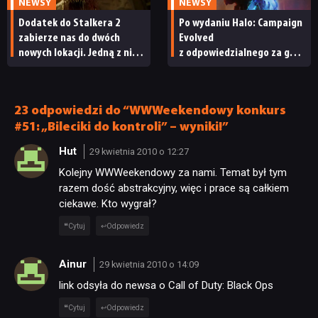
NEWSY
NEWSY
Dodatek do Stalkera 2
Po wydaniu Halo: Campaign
zabierze nas do dwóch
Evolved
nowych lokacji. Jedną z nich
z odpowiedzialnego za grę
seria obiecywała
studia zwolniono
od samego początku
pracowników
23 odpowiedzi do “WWWeekendowy konkurs
#51: „Bileciki do kontroli” – wyniki!”
Hut
29 kwietnia 2010 o 12:27
Kolejny WWWeekendowy za nami. Temat był tym
razem dość abstrakcyjny, więc i prace są całkiem
ciekawe. Kto wygrał?
Cytuj
Odpowiedz
Ainur
29 kwietnia 2010 o 14:09
link odsyła do newsa o Call of Duty: Black Ops
Cytuj
Odpowiedz