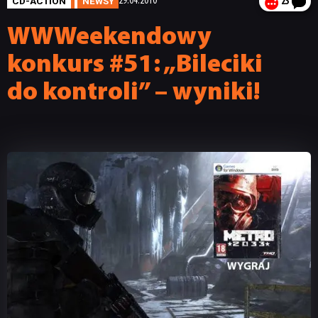
CD-ACTION
NEWSY
29.04.2010
23
WWWeekendowy
konkurs #51: „Bileciki
do kontroli” – wyniki!