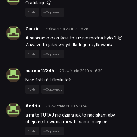
Gratulacje 🙂
Cytuj
Odpowiedz
Zorzin
29 kwietnia 2010 o 16:28
A napisać o oszuście to już nie można było ? 😉
Zawsze to jakiś wstyd dla tego użytkownika.
Cytuj
Odpowiedz
marcin12345
29 kwietnia 2010 o 16:30
Nice fotki:)! I filmiki też…
Cytuj
Odpowiedz
Andriu
29 kwietnia 2010 o 16:46
a mi te TUTAJ nie działa jak to naciskam aby
obejrzeć to wraca mi w te samo miejsce
Cytuj
Odpowiedz