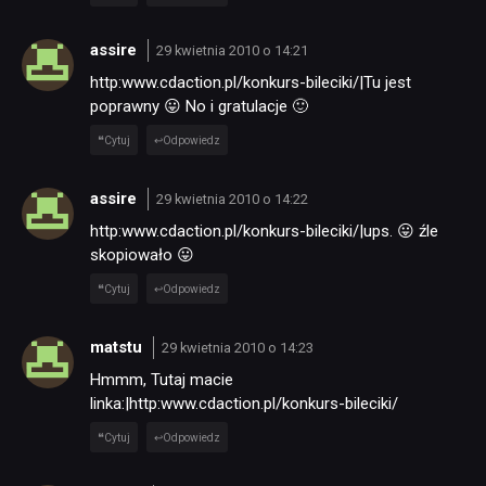
PUBLICYSTYKA
assire
29 kwietnia 2010 o 14:21
http:www.cdaction.pl/konkurs-bileciki/|Tu jest
KULTURA
poprawny 😛 No i gratulacje 🙂
Cytuj
Odpowiedz
RETRO
assire
29 kwietnia 2010 o 14:22
http:www.cdaction.pl/konkurs-bileciki/|ups. 😛 źle
TECHNOLOGIE
skopiowało 😛
Cytuj
Odpowiedz
DYSKUSJE
matstu
29 kwietnia 2010 o 14:23
Hmmm, Tutaj macie
JUŻ GRALIŚMY
linka:|http:www.cdaction.pl/konkurs-bileciki/
Cytuj
Odpowiedz
SKLEP