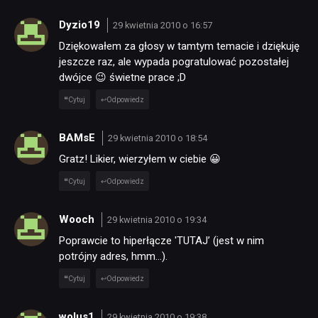
Dyzio19
29 kwietnia 2010 o 16:57
Dziękowałem za głosy w tamtym temacie i dziękuję
jeszcze raz, ale wypada pogratulować pozostałej
dwójce 😉 świetne prace ;D
Cytuj
Odpowiedz
BAMsE
29 kwietnia 2010 o 18:54
Gratz! Likier, wierzyłem w ciebie 😀
Cytuj
Odpowiedz
Wooch
29 kwietnia 2010 o 19:34
Poprawcie to hiperłącze 'TUTAJ’ (jest w nim
potrójny adres, hmm…).
Cytuj
Odpowiedz
wolus1
29 kwietnia 2010 o 19:38