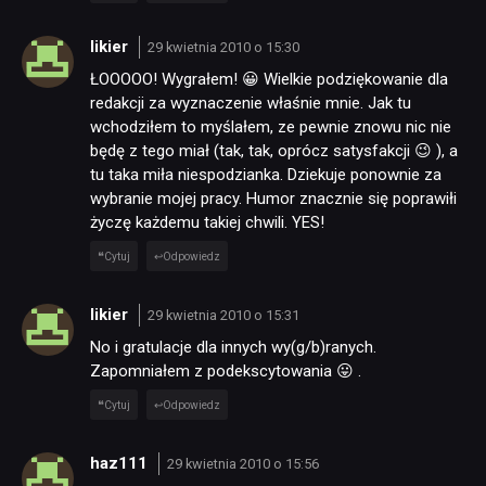
likier
29 kwietnia 2010 o 15:30
ŁOOOOO! Wygrałem! 😀 Wielkie podziękowanie dla
redakcji za wyznaczenie właśnie mnie. Jak tu
wchodziłem to myślałem, ze pewnie znowu nic nie
będę z tego miał (tak, tak, oprócz satysfakcji 😉 ), a
tu taka miła niespodzianka. Dziekuje ponownie za
wybranie mojej pracy. Humor znacznie się poprawiłi
życzę każdemu takiej chwili. YES!
Cytuj
Odpowiedz
likier
29 kwietnia 2010 o 15:31
No i gratulacje dla innych wy(g/b)ranych.
Zapomniałem z podekscytowania 😛 .
Cytuj
Odpowiedz
haz111
29 kwietnia 2010 o 15:56