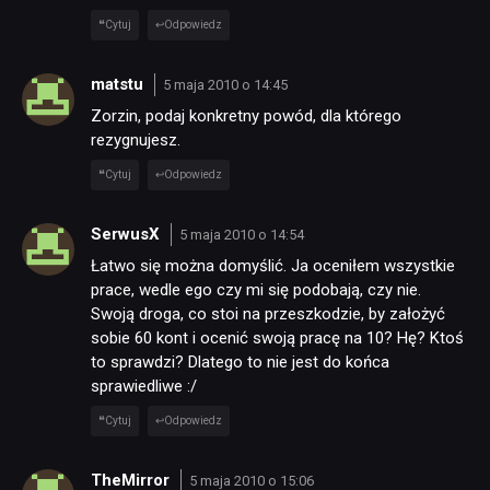
Cytuj
Odpowiedz
matstu
5 maja 2010 o 14:45
Zorzin, podaj konkretny powód, dla którego
rezygnujesz.
Cytuj
Odpowiedz
SerwusX
5 maja 2010 o 14:54
Łatwo się można domyślić. Ja oceniłem wszystkie
prace, wedle ego czy mi się podobają, czy nie.
Swoją droga, co stoi na przeszkodzie, by założyć
sobie 60 kont i ocenić swoją pracę na 10? Hę? Ktoś
to sprawdzi? Dlatego to nie jest do końca
sprawiedliwe :/
Cytuj
Odpowiedz
TheMirror
5 maja 2010 o 15:06