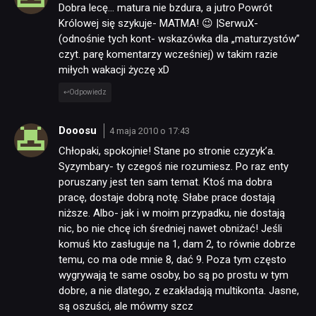
Dobra lecę… matura nie bzdura, a jutro Powrót
Królowej się szykuje- MATMA! 😉 |SerwuX-
(odnośnie tych kont- wskazówka dla „maturzystów”
czyt. parę komentarzy wcześniej) w takim razie
miłych wakacji życzę xD
Odpowiedz
Dooosu
4 maja 2010 o 17:43
Chłopaki, spokojnie! Stane po stronie czyzyk’a.
Syzymbary- ty czegoś nie rozumiesz. Po raz enty
poruszany jest ten sam temat. Ktoś ma dobra
pracę, dostaje dobrą notę. Słabe prace dostają
niższe. Albo- jak i w moim przypadku, nie dostają
nic, bo nie chcę ich średniej nawet obniżać! Jeśli
komuś kto zasługuje na 1, dam 2, to równie dobrze
temu, co ma ode mnie 8, dać 9. Poza tym często
wygrywają te same osoby, bo są po prostu w tym
dobre, a nie dlatego, z ezakładają multikonta. Jasne,
są oszuści, ale mówmy szcz