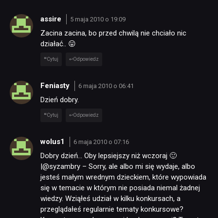
assire
5 maja 2010 o 19:09
Zacina zacina, bo przed chwilą nie chciało nic
działać.. 😛
Cytuj
Odpowiedz
Feniasty
6 maja 2010 o 06:41
Dzień dobry.
Cytuj
Odpowiedz
wolus1
6 maja 2010 o 07:16
Dobry dzień… Oby lepsiejszy niż wczoraj 🙂
|@syzambry – Sorry, ale albo mi się wydaje, albo
jesteś małym wrednym dzieckiem, które wypowiada
się w temacie w którym nie posiada niemal żadnej
wiedzy. Wziąłeś udział w kilku konkursach, a
przeglądałeś regularnie tematy konkursowe?