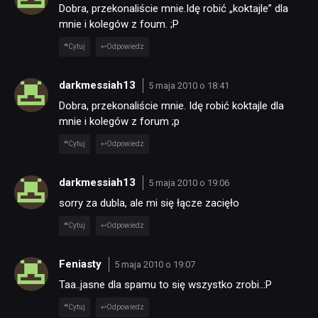
Dobra, przekonaliście mnie.Idę robić „koktajle” dla
mnie i kolegów z foum. ;P
Cytuj
Odpowiedz
darkmessiah13
5 maja 2010 o 18:41
Dobra, przekonaliście mnie. Idę robić koktajle dla
mnie i kolegów z forum ;p
Cytuj
Odpowiedz
darkmessiah13
5 maja 2010 o 19:06
sorry za dubla, ale mi się łącze zacięło
Cytuj
Odpowiedz
Feniasty
5 maja 2010 o 19:07
Taa..jasne dla spamu to się wszystko zrobi..:P
Cytuj
Odpowiedz