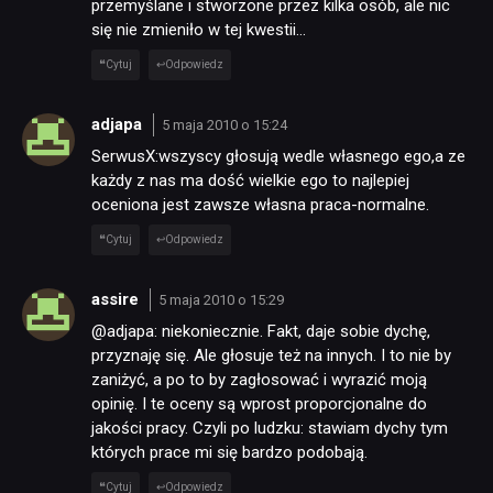
przemyślane i stworzone przez kilka osób, ale nic
się nie zmieniło w tej kwestii…
Cytuj
Odpowiedz
adjapa
5 maja 2010 o 15:24
SerwusX:wszyscy głosują wedle własnego ego,a ze
każdy z nas ma dość wielkie ego to najlepiej
oceniona jest zawsze własna praca-normalne.
Cytuj
Odpowiedz
assire
5 maja 2010 o 15:29
@adjapa: niekoniecznie. Fakt, daje sobie dychę,
przyznaję się. Ale głosuje też na innych. I to nie by
zaniżyć, a po to by zagłosować i wyrazić moją
opinię. I te oceny są wprost proporcjonalne do
jakości pracy. Czyli po ludzku: stawiam dychy tym
których prace mi się bardzo podobają.
Cytuj
Odpowiedz