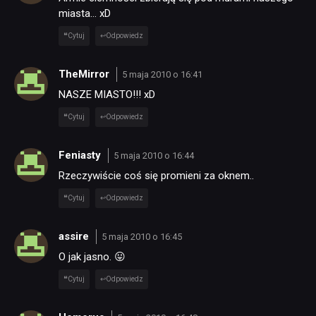
miasta… xD
Cytuj
Odpowiedz
TheMirror
5 maja 2010 o 16:41
NASZE MIASTO!!! xD
Cytuj
Odpowiedz
Feniasty
5 maja 2010 o 16:44
Rzeczywiście coś się promieni za oknem..
Cytuj
Odpowiedz
assire
5 maja 2010 o 16:45
O jak jasno. 😛
Cytuj
Odpowiedz