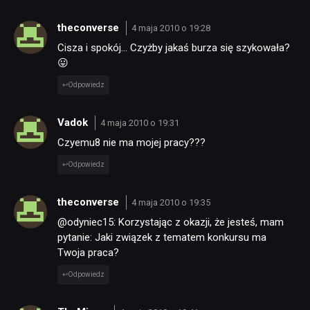
theconverse
4 maja 2010 o 19:28
Cisza i spokój… Czyżby jakaś burza się szykowała?
😛
Odpowiedz
Vadok
4 maja 2010 o 19:31
Czyemu8 nie ma mojej pracy???
Odpowiedz
theconverse
4 maja 2010 o 19:35
@odyniec15: Korzystając z okazji, że jesteś, mam
pytanie: Jaki związek z tematem konkursu ma
Twoja praca?
Odpowiedz