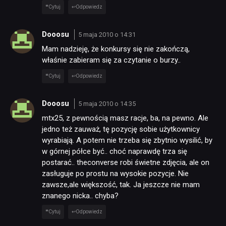
Cytuj
Odpowiedz
Dooosu
5 maja 2010 o 14:31
Mam nadzieję, że konkursy się nie zakończą,
właśnie zabieram się za czytanie o burzy..
Cytuj
Odpowiedz
Dooosu
5 maja 2010 o 14:35
mtx25, z pewnością masz racje, ba, na pewno. Ale
jedno też zauważ, tę pozycję sobie użytkownicy
wyrabiają. A potem nie trzeba się zbytnio wysilić, by
w górnej półce być.. choć naprawdę trza się
postarać.. theconverse robi świetne zdjęcia, ale on
zasługuje po prostu na wysokie pozycje. Nie
zawsze,ale większość, tak. Ja jeszcze nie mam
znanego nicka.. chyba?
Cytuj
Odpowiedz