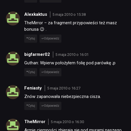
Alexkaktus
5 maja 2010 o 15:38
TheMirror – za fragment przypowieści też masz
bonusa 😉 .
Cytuj
Odpowiedz
bigfarmer02
5 maja 2010 o 16:01
Guthan: Wpierw położyłem folię pod parówkę ;p
Cytuj
Odpowiedz
Feniasty
5 maja 2010 o 16:27
Znów zapanowała niebezpieczna cisza.
Cytuj
Odpowiedz
TheMirror
5 maja 2010 o 16:30
Armie ciemności zbierają się pod murami naszego