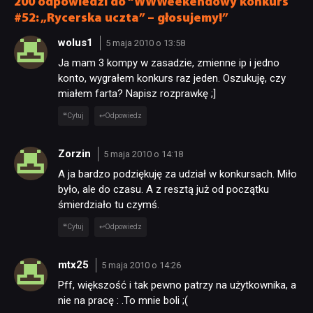
200 odpowiedzi do “WWWeekendowy konkurs
#52: „Rycerska uczta” – głosujemy!”
wolus1
5 maja 2010 o 13:58
Ja mam 3 kompy w zasadzie, zmienne ip i jedno
konto, wygrałem konkurs raz jeden. Oszukuję, czy
miałem farta? Napisz rozprawkę ;]
Cytuj
Odpowiedz
Zorzin
5 maja 2010 o 14:18
A ja bardzo podziękuję za udział w konkursach. Miło
było, ale do czasu. A z resztą już od początku
śmierdziało tu czymś.
Cytuj
Odpowiedz
mtx25
5 maja 2010 o 14:26
Pff, większość i tak pewno patrzy na użytkownika, a
nie na pracę : .To mnie boli ;(