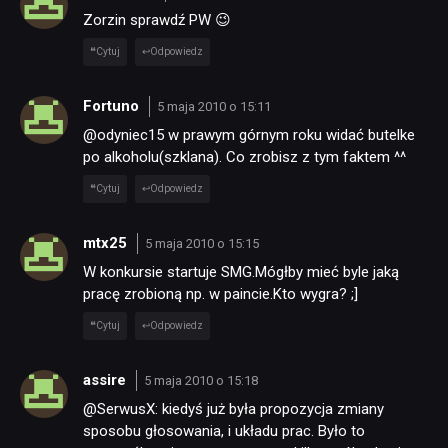
Zorzin sprawdź PW 😉
Cytuj
Odpowiedz
Fortuno
5 maja 2010 o 15:11
@odyniec15 w prawym górnym roku widać butelke
po alkoholu(szklana). Co zrobisz z tym faktem ^^
Cytuj
Odpowiedz
mtx25
5 maja 2010 o 15:15
W konkursie startuje SMG.Mógłby mieć byle jaką
pracę zrobioną np. w paincie.Kto wygra? ;]
Cytuj
Odpowiedz
assire
5 maja 2010 o 15:18
@SerwusX: kiedyś już była propozycja zmiany
sposobu głosowania, i układu prac. Było to