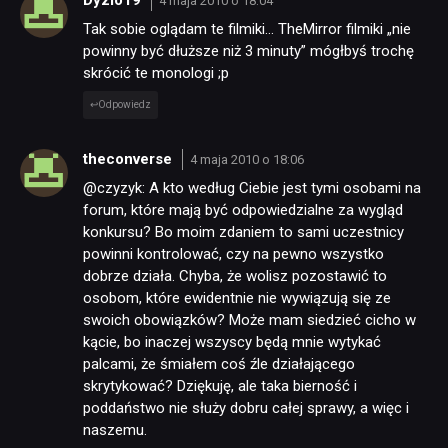
4 maja 2010 o 18:04
Tak sobie oglądam te filmiki… TheMirror filmiki „nie
powinny być dłuższe niż 3 minuty” mógłbyś trochę
skrócić te monologi ;p
Odpowiedz
theconverse
4 maja 2010 o 18:06
@czyzyk: A kto według Ciebie jest tymi osobami na
forum, które mają być odpowiedzialne za wygląd
konkursu? Bo moim zdaniem to sami uczestnicy
powinni kontrolować, czy na pewno wszystko
dobrze działa. Chyba, że wolisz pozostawić to
osobom, które ewidentnie nie wywiązują się ze
swoich obowiązków? Może mam siedzieć cicho w
kącie, bo inaczej wszyscy będą mnie wytykać
palcami, że śmiałem coś źle działającego
skrytykować? Dziękuję, ale taka bierność i
poddaństwo nie służy dobru całej sprawy, a więc i
naszemu.