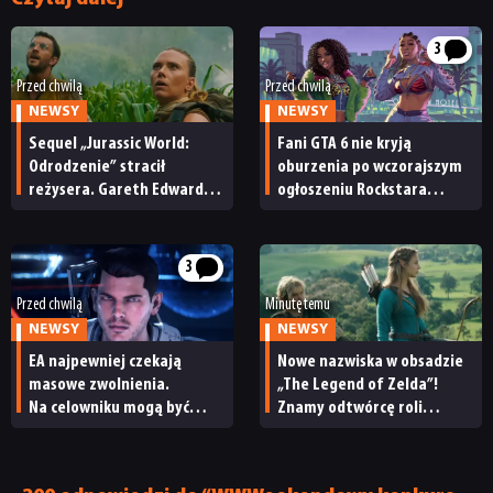
3
Przed chwilą
Przed chwilą
NEWSY
NEWSY
Sequel „Jurassic World:
Fani GTA 6 nie kryją
Odrodzenie” stracił
oburzenia po wczorajszym
reżysera. Gareth Edwards
ogłoszeniu Rockstara
opuszcza świat dinozaurów
i Netfliksa. „To
niewyobrażalnie podłe”
3
Przed chwilą
Minutę temu
NEWSY
NEWSY
EA najpewniej czekają
Nowe nazwiska w obsadzie
masowe zwolnienia.
„The Legend of Zelda”!
Na celowniku mogą być
Znamy odtwórcę roli
twórcy Mass Effecta
Ganondorfa i ostatnią rolę
Sama Neilla