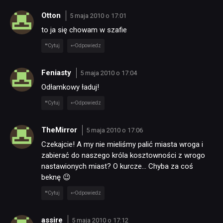
Otton
5 maja 2010 o 17:01
to ja się chowam w szafie
Cytuj
Odpowiedz
Feniasty
5 maja 2010 o 17:04
Odłamkowy ładuj!
Cytuj
Odpowiedz
TheMirror
5 maja 2010 o 17:06
Czekajcie! A my nie mieliśmy palić miasta wroga i
zabierać do naszego króla kosztowności z wrogo
nastawionych miast? O kurcze… Chyba za coś
beknę 😉
Cytuj
Odpowiedz
assire
5 maja 2010 o 17:12