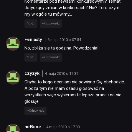
Komentarze pod newsami konkursowymi? Temat
dotyczący zmian w konkursach? Nie? To o czym
my w ogóle tu mówimy…
Cytuj
Odpowiedz
Feniasty
6 maja 2010 o 07:54
No, zbliża się ta godzina. Powodzenia!
Cytuj
Odpowiedz
czyzyk
4 maja 2010 o 17:37
Chyba to kogo oceniam nie powinno Cię obchodzić.
A poza tym nie mam czasu głosować na
wszystkich więc wybieram te lepsze prace i na nie
głosuje.
Odpowiedz
mrBone
4 maja 2010 o 17:39