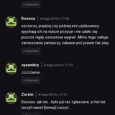
Odpowiedz
Dooosu
4 maja 2010 o 17:46
szczerze, prędzej czy później inni użytkownicy
spychają ich na niższe pozycje i nie udało się
jeszcze nigdy oszustowi wygrać. Mimo tego całego
zamieszania zaniżaczy, zabawa jest prawie fair play.
Odpowiedz
syzambry
4 maja 2010 o 17:51
JJJJJasne….
Odpowiedz
Zorzin
4 maja 2010 o 17:51
Dooosu- jak nie… było już raz zgłaszane, a Hut nie
raczył nawet [beeep] ruszyć…