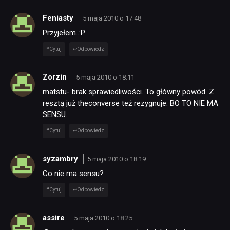
Feniasty
5 maja 2010 o 17:48
Przyjełem..:P
Cytuj
Odpowiedz
Zorzin
5 maja 2010 o 18:11
matstu- brak sprawiedliwości. To główny powód. Z
resztą już theconverse też rezygnuje. BO TO NIE MA
SENSU.
Cytuj
Odpowiedz
syzambry
5 maja 2010 o 18:19
Co nie ma sensu?
Cytuj
Odpowiedz
assire
5 maja 2010 o 18:25