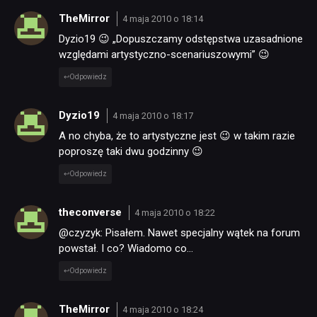
TheMirror
4 maja 2010 o 18:14
Dyzio19 😉 „Dopuszczamy odstępstwa uzasadnione
względami artystyczno-scenariuszowymi” 😉
Odpowiedz
Dyzio19
4 maja 2010 o 18:17
A no chyba, że to artystyczne jest 😉 w takim razie
poproszę taki dwu godzinny 😉
Odpowiedz
theconverse
4 maja 2010 o 18:22
@czyzyk: Pisałem. Nawet specjalny wątek na forum
powstał. I co? Wiadomo co…
Odpowiedz
TheMirror
4 maja 2010 o 18:24