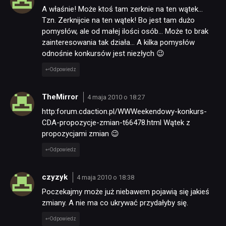
A właśnie! Może ktoś tam zerknie na ten wątek…
Tzn. Zerknijcie na ten wątek! Bo jest tam dużo
pomysłów, ale od małej ilości osób… Może to brak
zainteresowania tak działa… A kilka pomysłów
odnośnie konkursów jest niezłych 😉
Odpowiedz
TheMirror
4 maja 2010 o 18:27
http:forum.cdaction.pl/WWWeekendowy-konkurs-
CDA-propozycje-zmian-t66478.html Wątek z
propozycjami zmian 😉
Odpowiedz
czyzyk
4 maja 2010 o 18:38
Poczekajmy może już niebawem pojawią się jakieś
zmiany. A nie ma co ukrywać przydałyby się.
Odpowiedz