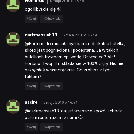
Homerus
5 maja 2010 o 16:48
ogolilibyście się 😛
Cytuj
Odpowiedz
darkmessiah13
5 maja 2010 o 16:49
@Fortuno: to musiała być bardzo delikatna butelka,
skoro jest pognieciona i podeptana. Ja w takich
butelkach trzymam np. wodę. Dziwne co? Ale!
Fortuno. Twój film składa się w 100% z gry. Nic nie
nakręciłeś własnoręcznie. Co zrobisz z tym
faktem?
Cytuj
Odpowiedz
assire
5 maja 2010 o 16:54
@darkmessiah13: daj już wreszcie spokój i chodź
palić miasto razem z nami 😛
Cytuj
Odpowiedz