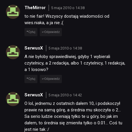
TheMirror
5 maja 2010 o 14:38
to nie fair! Wszyscy dostają wiadomości od
wies.niaka, a ja nie ;(
Cytuj
Odpowiedz
SerwusX
5 maja 2010 o 14:38
A nie byłoby sprawiedliwiej, gdyby 1 wybierali
czytelnicy, a 2 redackja, albo 1 czytelnicy, 1 redakcja,
a 1 losowo?
Cytuj
Odpowiedz
SerwusX
5 maja 2010 o 14:42
O lol, jednemu z ostatnich dałem 10, i podskoczył
prawie na samą górę, a średnia mu skoczyła o 2…
Sa serio ludzie oceniają tylko te u góry, bo jak im
dałem, to średnia się zmieniła tylko o 0.01… Coś tu
jest nie tak :/