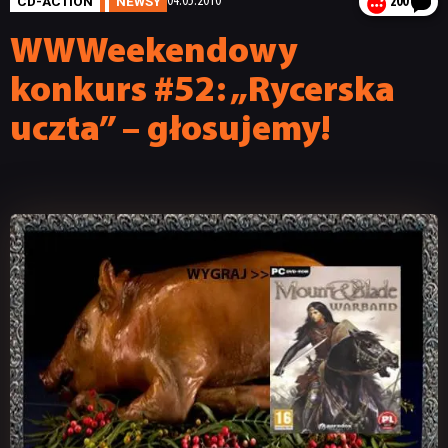
CD-ACTION
NEWSY
04.05.2010
200
WWWeekendowy
konkurs #52: „Rycerska
uczta” – głosujemy!