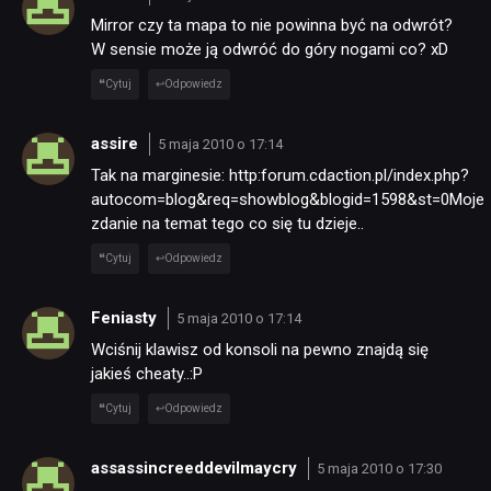
Mirror czy ta mapa to nie powinna być na odwrót?
W sensie może ją odwróć do góry nogami co? xD
Cytuj
Odpowiedz
assire
5 maja 2010 o 17:14
Tak na marginesie: http:forum.cdaction.pl/index.php?
autocom=blog&req=showblog&blogid=1598&st=0Moje
NEWSY
zdanie na temat tego co się tu dzieje..
Cytuj
Odpowiedz
RECENZJE
Feniasty
5 maja 2010 o 17:14
PUBLICYSTYKA
Wciśnij klawisz od konsoli na pewno znajdą się
jakieś cheaty..:P
Cytuj
Odpowiedz
KULTURA
assassincreeddevilmaycry
5 maja 2010 o 17:30
RETRO