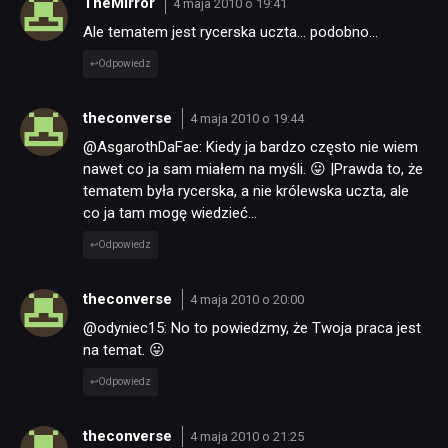
TheMirror
4 maja 2010 o 19:41
Ale tematem jest rycerska uczta… podobno…
Odpowiedz
theconverse
4 maja 2010 o 19:44
@AsgarothDaFae: Kiedy ja bardzo często nie wiem
nawet co ja sam miałem na myśli. 😛 |Prawda to, że
tematem była rycerska, a nie królewska uczta, ale
co ja tam mogę wiedzieć…
Odpowiedz
theconverse
4 maja 2010 o 20:00
@odyniec15: No to powiedzmy, że Twoja praca jest
na temat. 😛
Odpowiedz
theconverse
4 maja 2010 o 21:25