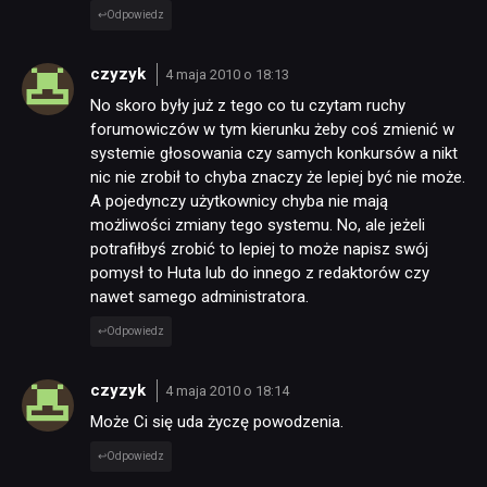
Odpowiedz
czyzyk
4 maja 2010 o 18:13
No skoro były już z tego co tu czytam ruchy
forumowiczów w tym kierunku żeby coś zmienić w
systemie głosowania czy samych konkursów a nikt
nic nie zrobił to chyba znaczy że lepiej być nie może.
A pojedynczy użytkownicy chyba nie mają
możliwości zmiany tego systemu. No, ale jeżeli
potrafiłbyś zrobić to lepiej to może napisz swój
pomysł to Huta lub do innego z redaktorów czy
nawet samego administratora.
Odpowiedz
czyzyk
4 maja 2010 o 18:14
Może Ci się uda życzę powodzenia.
Odpowiedz