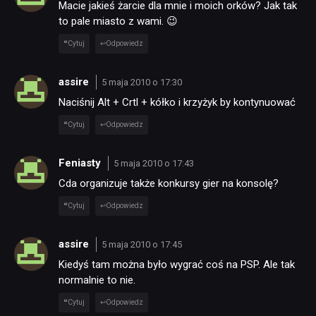
Macie jakieś żarcie dla mnie i moich orków? Jak tak
to pale miasto z wami. 😉
TECHNOLOGIE
Cytuj
Odpowiedz
assire
5 maja 2010 o 17:30
DYSKUSJE
Naciśnij Alt + Crtl + kółko i krzyżyk by kontynuować
Cytuj
Odpowiedz
JUŻ GRALIŚMY
Feniasty
5 maja 2010 o 17:43
SKLEP
Cda organizuje także konkursy gier na konsolę?
Cytuj
Odpowiedz
assire
5 maja 2010 o 17:45
Kiedyś tam można było wygrać coś na PSP. Ale tak
normalnie to nie.
Cytuj
Odpowiedz