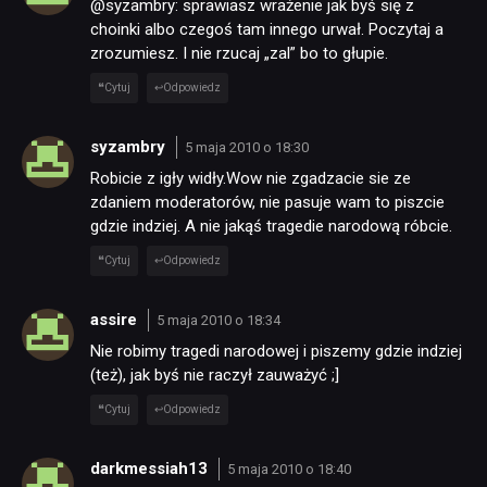
@syzambry: sprawiasz wrażenie jak byś się z
choinki albo czegoś tam innego urwał. Poczytaj a
zrozumiesz. I nie rzucaj „zal” bo to głupie.
Cytuj
Odpowiedz
syzambry
5 maja 2010 o 18:30
Robicie z igły widły.Wow nie zgadzacie sie ze
zdaniem moderatorów, nie pasuje wam to piszcie
gdzie indziej. A nie jakąś tragedie narodową róbcie.
Cytuj
Odpowiedz
assire
5 maja 2010 o 18:34
Nie robimy tragedi narodowej i piszemy gdzie indziej
(też), jak byś nie raczył zauważyć ;]
Cytuj
Odpowiedz
darkmessiah13
5 maja 2010 o 18:40