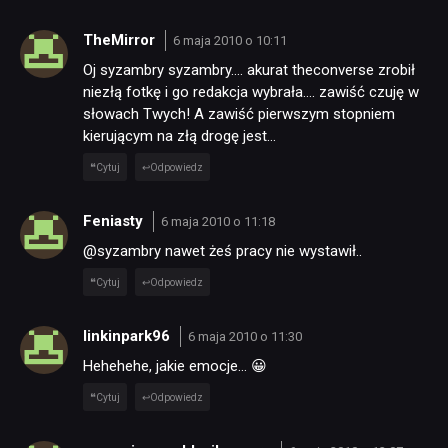
NEWSY
TheMirror
6 maja 2010 o 10:11
Oj syzambry syzambry…. akurat theconverse zrobił
niezłą fotkę i go redakcja wybrała…. zawiść czuję w
RECENZJE
słowach Twych! A zawiść pierwszym stopniem
kierującym na złą drogę jest…
PUBLICYSTYKA
Cytuj
Odpowiedz
Feniasty
6 maja 2010 o 11:18
KULTURA
@syzambry nawet żeś pracy nie wystawił..
Cytuj
Odpowiedz
RETRO
linkinpark96
6 maja 2010 o 11:30
TECHNOLOGIE
Hehehehe, jakie emocje… 😀
Cytuj
Odpowiedz
DYSKUSJE