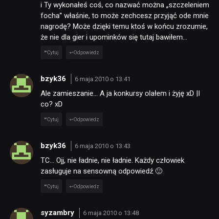
i Ty wykonałeś coś, co nazwać można „szczeleniem
focha” właśnie, to może zechcesz przyjąć ode mnie
nagrodę? Może dzięki temu ktoś w końcu zrozumie,
że nie dla gier i upominków się tutaj bawiłem…
Cytuj
Odpowiedz
bzyk36
6 maja 2010 o 13:41
Ale zamieszanie… A ja konkursy olałem i żyję xD |I
co? xD
Cytuj
Odpowiedz
bzyk36
6 maja 2010 o 13:43
TC… Ojj, nie ładnie, nie ładnie. Każdy człowiek
zasługuje na sensowną odpowiedź 🙂
Cytuj
Odpowiedz
syzambry
6 maja 2010 o 13:48