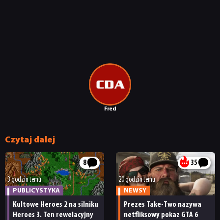
Fred
Czytaj dalej
8
35
3 godzin temu
20 godzin temu
PUBLICYSTYKA
NEWSY
Kultowe Heroes 2 na silniku
Prezes Take-Two nazywa
Heroes 3. Ten rewelacyjny
netfliksowy pokaz GTA 6