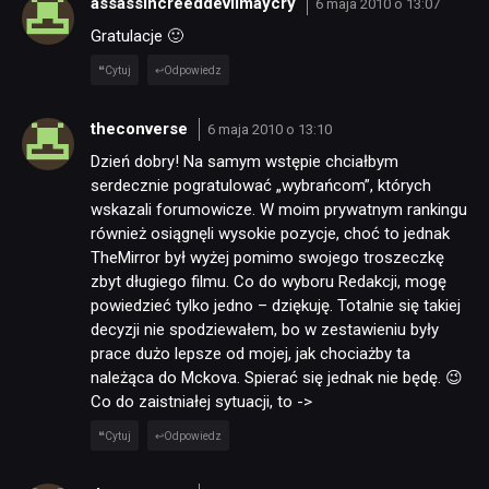
assassincreeddevilmaycry
6 maja 2010 o 13:07
Gratulacje 🙂
JUŻ GRALIŚMY
Cytuj
Odpowiedz
SKLEP
theconverse
6 maja 2010 o 13:10
Dzień dobry! Na samym wstępie chciałbym
serdecznie pogratulować „wybrańcom”, których
wskazali forumowicze. W moim prywatnym rankingu
również osiągnęli wysokie pozycje, choć to jednak
TheMirror był wyżej pomimo swojego troszeczkę
zbyt długiego filmu. Co do wyboru Redakcji, mogę
powiedzieć tylko jedno – dziękuję. Totalnie się takiej
decyzji nie spodziewałem, bo w zestawieniu były
prace dużo lepsze od mojej, jak chociażby ta
należąca do Mckova. Spierać się jednak nie będę. 😉
Co do zaistniałej sytuacji, to ->
Cytuj
Odpowiedz