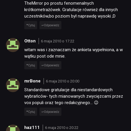
TheMirror po prostu fenomenalnych
krótkometrażówek. Gratulacje również dla innych
uczestników,bo poziom był naprawdę wysoki ;D
Cytuj
Odpowiedz
Otton
6 maja 2010 o 17:22
witam was i zaznaczam że ankieta wypełniona, a w
wątku post ode mnie.
Cytuj
Odpowiedz
mrBone
6 maja 2010 o 20:00
Standardowe gratulacje dla niestandardowych
wybrańców- tych mianowanych zwycięzcami przez
vox populi oraz tego redakcyjnego… 😉
Cytuj
Odpowiedz
haz111
6 maja 2010 o 20:22