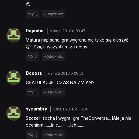
😉
Cytuj
Odpowiedz
Diginihir
6 maja 2010 o 09:47
Matura napisana, gra wygrana nic tylko się cieszyć
🙂 . Dzięki wszystkim za głosy.
Cytuj
Odpowiedz
Dooosu
6 maja 2010 o 09:53
GRATULACJE.. CZAS NA ZMIANY..
Cytuj
Odpowiedz
syzambry
6 maja 2010 o 10:06
Szczelił focha i wygrał gre TheConverse….|Ale ja nie
oceniam……..|nie………….|eh………
Cytuj
Odpowiedz