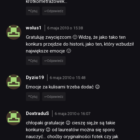
krótkometrażówek…
Cytuj
Odpowiedz
wolus1
6 maja 2010 o 15:38
Gratuluję zwycięzcom 🙂 Widzę, że jako tako ten
konkurs przejdzie do historii, jako ten, który wzbudził
największe emocje 🙂
Cytuj
Odpowiedz
Dyzio19
6 maja 2010 o 15:48
Emocje za kulisami trzeba dodać 😉
Cytuj
Odpowiedz
DoxtraduS
6 maja 2010 o 16:07
chłopaki gratulacje 😉 cieszę się,że są takie
konkursy 😉 od laureatów można się sporo
nauczyć… choćby oryginalności fotek czy jak