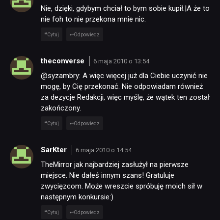
Nie, dzięki, gdybym chciał to bym sobie kupił.|A że to
nie foh to nie przekona mnie nic.
Cytuj
Odpowiedz
theconverse
6 maja 2010 o 13:54
@syzambry: A więc więcej już dla Ciebie uczynić nie
mogę, by Cię przekonać. Nie odpowiadam również
za dezycje Redakcji, więc myślę, że wątek ten został
zakończony.
Cytuj
Odpowiedz
SarKter
6 maja 2010 o 14:54
TheMirror jak najbardziej zasłużył na pierwsze
miejsce. Nie dałeś innym szans! Gratuluje
zwycięzcom. Może wreszcie spróbuję moich sił w
następnym konkursie:)
Cytuj
Odpowiedz