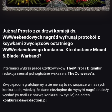
Już są! Prosto zza drzwi komisji ds.
WWWeekendowych nagród wyfrunął protokół z
ksywkami zwycięzców ostatniego
WWWeekendowego konkursu. Kto dostanie Mount
& Blade: Warband?
Internauci wybrali prace użytkowników
TheMirror
i
Diginihir
,
redakcja niemal jednogłośnie wskazała
TheConverse’a
.
Zwycięzcom gratulujemy, a że nie są to nowicjusze w naszych
konkursach, wiedzą, że dane niezbędne do wysyłki nagród należy
wysłać (w mailu z nazwą konkursu w tytule) na adres
konkurscda@cdaction.pl
.