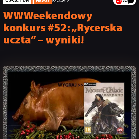
CD-ACTION
NEWSY
06.05.2010
32
WWWeekendowy
konkurs #52: „Rycerska
uczta” – wyniki!