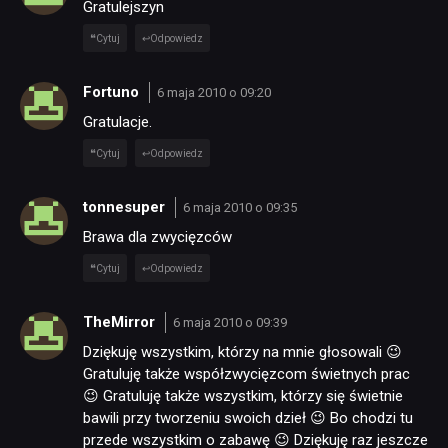
Gratulejszyn
Cytuj
Odpowiedz
Fortuno
6 maja 2010 o 09:20
Gratulacje.
Cytuj
Odpowiedz
tonnesuper
6 maja 2010 o 09:35
Brawa dla zwycięzców
Cytuj
Odpowiedz
TheMirror
6 maja 2010 o 09:39
Dziękuję wszystkim, którzy na mnie głosowali 😉
Gratuluję także współzwycięzcom świetnych prac
😉 Gratuluję także wszystkim, którzy się świetnie
bawili przy tworzeniu swoich dzieł 😉 Bo chodzi tu
przede wszystkim o zabawę 😉 Dziękuję raz jeszcze