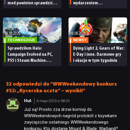
mod powinien sprawdzić
wydarzeniem
każdy fan
obowiązkowym. Nawet
nie wie, ilu Netflix
ma subskrybentów
08.08.2026
08.08.2026
TECHNOLOGIE
NEWSY
Sprawdziłem Halo:
Dying Light 2, Gears of War:
Campaign Evolved na PC,
E-Day i inne. Darmowe gry
PS5 i Steam Machine.
i okazje w tym tygodniu
Wygląda świetnie,
ale ma parę problemów
[RECENZJA TECHNICZNA]
32 odpowiedzi do “WWWeekendowy konkurs
#52: „Rycerska uczta” – wyniki!”
Hut
6 maja 2010 o 08:33
Już są! Prosto zza drzwi komisji ds.
WWWeekendowych nagród protokół z ksywkami
zwycięzców ostatniego WWWeekendowego
konkursu. Kto dostanie Mount & Blade: Warband?