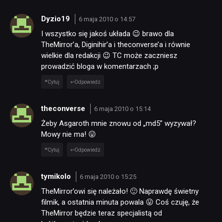
Dyzio19
6 maja 2010 o 14:57
I wszystko się jakoś układa 😉 brawo dla
TheMirror’a, Diginihir’a i theconverse’a i równie
wielkie dla redakcji 😉 TC może zaczniesz
prowadzić bloga w komentarzach ;p
Cytuj
Odpowiedz
theconverse
6 maja 2010 o 15:14
Żeby Asgaroth mnie znowu od „md5” wyzywał?
Mowy nie ma! 😛
Cytuj
Odpowiedz
tymikolo
6 maja 2010 o 15:25
TheMirror’owi się należało! 🙂 Naprawdę świetny
filmik, a ostatnia minuta powala 😛 Coś czuję, że
TheMirror będzie teraz specjalistą od