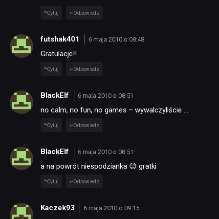
Cytuj
Odpowiedz
futshak401
6 maja 2010 o 08:48
Gratulacje!!
Cytuj
Odpowiedz
BlackElf
6 maja 2010 o 08:51
no calm, no fun, no games – wywalczyliście …
Cytuj
Odpowiedz
BlackElf
6 maja 2010 o 08:51
a na powrót niespodzianka 😉 gratki
Cytuj
Odpowiedz
Kaczek93
6 maja 2010 o 09:15