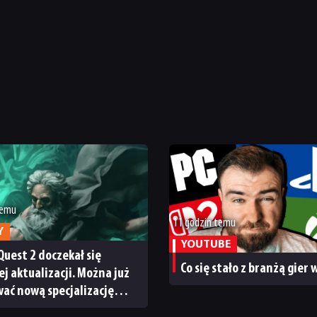
temu
11 godzin temu
Y
YOUTUBE
Quest 2 doczekał się
Co się stało z branżą gier
ej aktualizacji. Można już
ać nową specjalizację
ystem craftingu