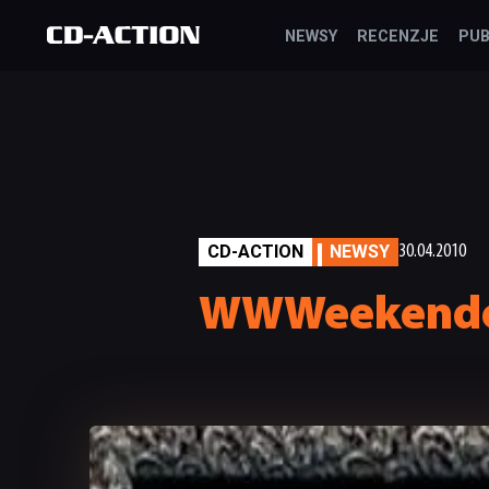
NEWSY
RECENZJE
PUB
CD-ACTION
NEWSY
30.04.2010
WWWeekendow