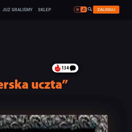

ZALOGUJ
JUŻ GRALIŚMY
SKLEP

134
rska uczta”