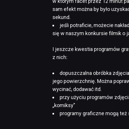
w którym facet przez 12 minut pa
sam efekt można by było uzyskać,
sekund.
jeśli potraficie, możecie nakła
się w naszym konkursie filmik o 
I jeszcze kwestia programów gra
z nich:
dopuszczalna obróbka zdjęcia 
jego powierzchnię. Można poprawić
wycinać, dodawać itd.
przy użyciu programów zdjęci
„komiksy”
programy graficzne mogą też 