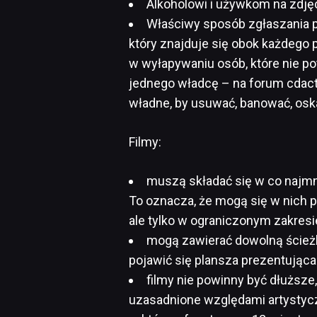
Alkoholowi i używkom na zdję
Właściwy sposób zgłaszania pl
który znajduje się obok każdego 
w wyłapywaniu osób, które nie pot
jednego władcę – na forum cdacti
władne, by usuwać, banować, oska
Filmy:
muszą składać się w co najmn
To oznacza, że mogą się w nich p
ale tylko w ograniczonym zakresi
mogą zawierać dowolną ścieżk
pojawić się plansza prezentująca 
filmy nie powinny być dłuższ
uzasadnione względami artystyczn