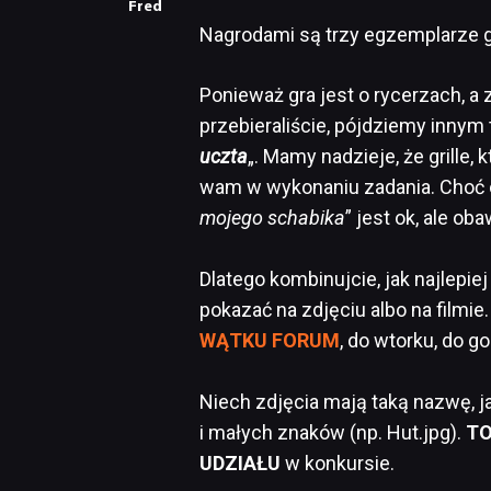
Fred
Nagrodami są trzy egzemplarze 
Ponieważ gra jest o rycerzach, a
przebieraliście, pójdziemy inny
uczta
„. Mamy nadzieje, że grille,
wam w wykonaniu zadania. Choć o
mojego schabika
” jest ok, ale o
Dlatego kombinujcie, jak najlepiej
pokazać na zdjęciu albo na filmi
WĄTKU FORUM
, do wtorku, do g
Niech zdjęcia mają taką nazwę, j
i małych znaków (np. Hut.jpg).
TO
UDZIAŁU
w konkursie.