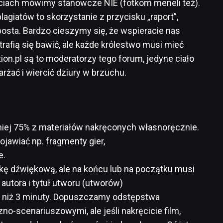
ciach mówimy stanowcze NIE (fotkom meneli też).
agiatów to skorzystanie z przycisku „raport”,
posta. Bardzo cieszymy się, że wspieracie nas
rafią się bawić, ale każde królestwo musi mieć
on.pl są to moderatorzy tego forum, jedyne ciało
rżać i wiercić dziury w brzuchu.
iej 75% z materiałów nakręconych własnoręcznie.
ojawiać np. fragmenty gier,
e.
ę dźwiękową, ale na końcu lub na początku musi
autora i tytuł utworu (utworów)
e, niż 3 minuty. Dopuszczamy odstępstwa
o-scenariuszowymi, ale jeśli nakręcicie film,