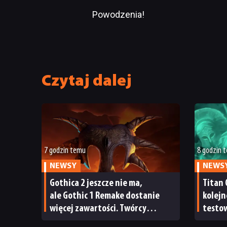
Powodzenia!
Czytaj dalej
7 godzin temu
8 godzin 
NEWSY
NEWS
Gothica 2 jeszcze nie ma,
Titan 
ale Gothic 1 Remake dostanie
kolejn
więcej zawartości. Twórcy
testow
zapowiadają nadchodzące
oraz s