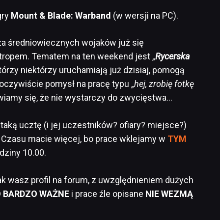
gry
Mount & Blade: Warband
(w wersji na PC).
 za średniowiecznych wojaków już się
m tropem. Tematem na ten weekend jest „
Rycerska
 którzy niektórzy uruchamiają już dzisiaj, pomogą
czywiście pomysł na pracę typu „
hej, zrobię fotkę
bawiamy się, że nie wystarczy do zwycięstwa…
 taką ucztę (i jej uczestników? ofiary? miejsce?)
e. Czasu macie więcej, bo prace wklejamy w
TYM
odziny 10.00.
ak wasz profil na forum, z uwzględnieniem dużych
 BARDZO WAŻNE
i prace źle opisane
NIE WEZMĄ