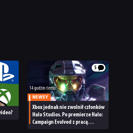
5
14 godzin temu
NEWSY
Xbox jednak nie zwolnił członków
 wideo?
Halo Studios. Po premierze Halo:
Campaign Evolved z pracą
pożegnały się inne osoby