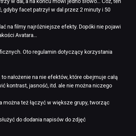
trzy w dal, a na końcu mówi jedno słowo… Cóż, ten
 gdyby facet patrzył w dal przez 2 minuty i 50
dać na filmy najróżniejsze efekty. Dopóki nie pojawi
jakości Avatara…
ficznych. Oto regulamin dotyczący korzystania
to nałożenie na nie efektów, które obejmuje całą
 kontrast, jasność, itd. ale nie można niczego
a można też łączyć w większe grupy, tworząc
służyć do dodania napisów do zdjęć