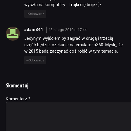
wyszła na komputery… Trójki się boję 🙁
Odpowiedz
adam341
13 lutego 2010 o 17:44
Jedynym wyjściem by zagrać w drugą i trzecią
część będzie, czekanie na emulator x360. Myślę, że
w 2015 będą zaczynać coś robić w tym temacie.
Odpowiedz
Skomentuj
Komentarz
Alternative:
*