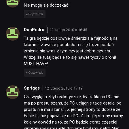
Nie mogę się doczekać!
Odpowiedz
DonPedro
12 lutego 2010 o 16:45
Ta gra będzie dosłownie śmierdziała fajnością na
kilometr. Zawsze podobało mi się to, że postać
zmienia się wraz z tym czy jest dobra czy zła.
Widzę, że tutaj będzie to się nawet tyczyło broni!
MUST HAVE!
Odpowiedz
Spriggs
12 lutego 2010 o 17:19
Gra wygląda zbyt realistycznie, by trafiła na PC, nie
ma po prostu szans, że PC uciągnie takie detale, po
prostu nie ma szans1. Z jednej strony to dobrze że
Fable III, nie pojawi się na PC. Z drugiej strony mamy
kolejny dowód na to, że PC będzie coraz częściej
ignorowany naprawdę dobrymi tytułami, patrz Alan