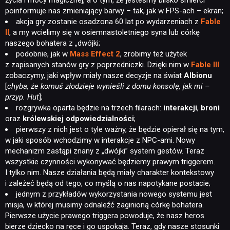
życia i mocy magicznej, a o tym, że jesteśmy blisko śmierci
poinformuje nas zmieniający barwy – tak, jak w FPS-ach – ekran;
akcja gry zostanie osadzona 60 lat po wydarzeniach z
Fable
II
, a my wcielimy się w osiemnastoletniego syna lub córkę
naszego bohatera z „dwójki;
podobnie, jak w
Mass Effect 2
, zrobimy też użytek
z zapisanych stanów gry z poprzedniczki. Dzięki nim w
Fable III
zobaczymy, jaki wpływ miały nasze decyzje na świat
Albionu
[
chyba, że komuś złodzieje wynieśli z domu konsolę, jak mi –
przyp. Hut
];
rozgrywka oparta będzie na trzech filarach:
interakcji
,
broni
oraz
królewskiej odpowiedzialności
;
pierwszy z nich jest o tyle ważny, że będzie opierał się na tym,
w jaki sposób wchodzimy w interakcje z NPC-ami. Nowy
mechanizm zastąpi znany z „dwójki” system gestów. Teraz
wszystkie czynności wykonywać będziemy prawym triggerem.
I tylko nim. Nasze działania będą miały charakter kontekstowy
i zależeć będą od tego, co myślą o nas napotykane postacie;
jednym z przykładów wykorzystania nowego systemu jest
misja, w której musimy odnaleźć zaginioną córkę bohatera.
Pierwsze użycie prawego triggera powoduje, że nasz heros
bierze dziecko na ręce i go uspokaja. Teraz, gdy nasze stosunki