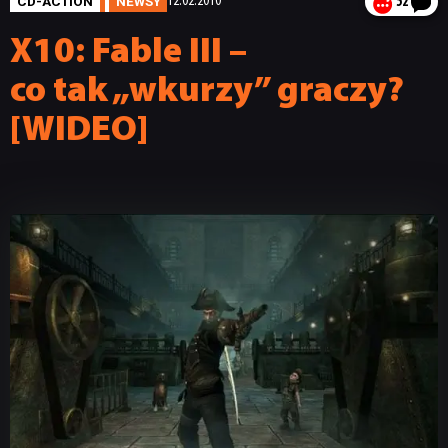
CD-ACTION
NEWSY
12.02.2010
52
X10: Fable III –
co tak „wkurzy” graczy?
[WIDEO]