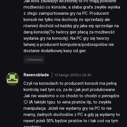
Jak ktoś zauważył wcześniej to Pc mają podobne
możliwości co konsole, a słaba grafa zwykle wynika
z złego zaimportowania gry na PC. Producent
konsoli nie tylko ma dochody ze sprzedaży ale
również dochód od każdej gry jaka się sprzedaje na
daną konsolę(To twórcy gier płacą za możliwość
wydania gry na konsolę). Na PC gry się tworzy
łatwiej a producent komputera/podzespołów nie
dostanie dodatkowej kasy od gier.
Odpowiedz
Ravensblade
12 lutego 2010 o 23:45
Czyli na konsolach to producent konsoli ma pełną
kontrolę nad tym co, za ile i jak jest produkowane.
Jak nie wiadomo o co chodzi to chodzi o pieniądze.
🙂 |A taktyki typu: to wina piratów itp, to zwykła
manipulacja. Jeżeli nie wydamy gry na PC to nie
mamy, żadnych dochodów z PC a gdy ją wydamy to
nawet jeżeli 50% będzie piratów to i tak coś na tym
zarobimy.