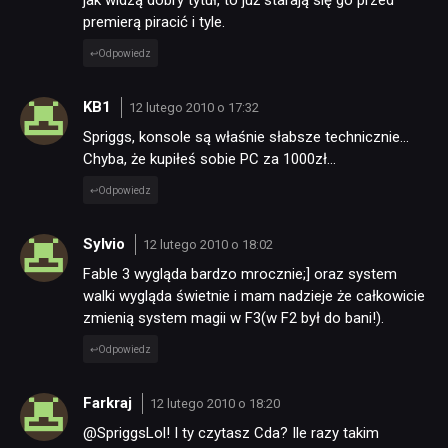
premierą piracić i tyle.
Odpowiedz
KB1
12 lutego 2010 o 17:32
Spriggs, konsole są właśnie słabsze technicznie…
Chyba, że kupiłeś sobie PC za 1000zł…
Odpowiedz
Sylvio
12 lutego 2010 o 18:02
Fable 3 wygląda bardzo mrocznie;] oraz system
walki wygląda świetnie i mam nadzieje że całkowicie
zmienią system magii w F3(w F2 był do bani!).
Odpowiedz
Farkraj
12 lutego 2010 o 18:20
@SpriggsLol! I ty czytasz Cda? Ile razy takim