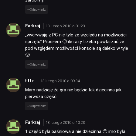
Odpowiedz
Farkraj
13 lutego 2010 o 01:23
„wygrywają z PC nie tyle ze względu na możliwości
sprzętu” Prosiłem 🙁 ile razy trzeba powtarzać że
pod względem możliwości konsole są daleko w tyle
🙁
Odpowiedz
t.U.r.
13 lutego 2010 o 09:34
Mam nadzieję że gra nie będzie tak dziecinna jak
pierwsza część.
Odpowiedz
Farkraj
13 lutego 2010 o 10:23
1 część była baśniowa a nie dziecinna 🙂 imo była