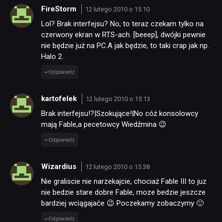
FireStorm
12 lutego 2010 o 15:10
PUBLICYSTYKA
Lol? Brak interfejsu? No, to teraz czekam tylko na
czerwony ekran w RTS-ach. [beeep], dwójki pewnie
nie będzie już na PC.A jak będzie, to taki crap jak np.
KULTURA
Halo 2.
Odpowiedz
RETRO
kartofelek
12 lutego 2010 o 15:13
TECHNOLOGIE
Brak interfejsu!?|Szokujące!|No cóż konsolowcy
mają Fable,a pecetowcy Wiedźmina 😉
Odpowiedz
DYSKUSJE
Wizardius
12 lutego 2010 o 15:38
JUŻ GRALIŚMY
Nie graliscie nie narzekajcie, chociaż Fable III to juz
nie bedzie stare dobre Fable, moze bedzie jeszcze
bardziej wciągajaće 😉 Poczekamy zobaczymy 🙂
SKLEP
Odpowiedz