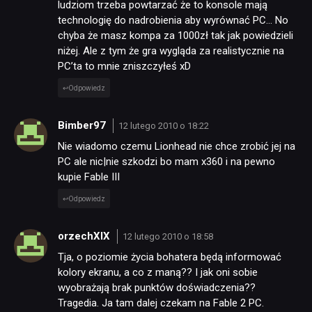
ludziom trzeba powtarzać że to konsole mają
technologię do nadrobienia aby wyrównać PC… No
chyba że masz kompa za 1000zł tak jak powiedzieli
niżej. Ale z tym że gra wygląda za realistycznie na
PC’ta to mnie zniszczyłeś xD
Odpowiedz
Bimber97
12 lutego 2010 o 18:22
Nie wiadomo czemu Lionhead nie chce zrobić jej na
PC ale nic|nie szkodzi bo mam x360 i na pewno
kupie Fable III
Odpowiedz
orzechXIX
12 lutego 2010 o 18:58
Tja, o poziomie życia bohatera będą informować
kolory ekranu, a co z maną?? I jak oni sobie
wyobrażają brak punktów doświadczenia??
Tragedia. Ja tam dalej czekam na Fable 2 PC.