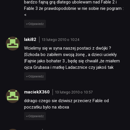
bardzo fajną grą dlatego ubolewam nad Fable 2 i
Fable 3 że prawdopodobnie w nie sobie nie pogram :
<
Odpowiedz
laki82
13 lutego 2010 o 10:24
Wcielimy się w syna naszej postaci z dwójki ?
|Szkoda bo zabiłem swoją żonę , a dzieci uciekły.
|Fajnie jako bohater 3 , będę się chwalił ,że miałem
ojca Grubasa i matkę Ladacznice czy jakoś tak
Odpowiedz
maciekX360
13 lutego 2010 o 10:57
ddrago czego sie dziwisz przecierz Fable od
poczatku bylo na xboxa
Odpowiedz