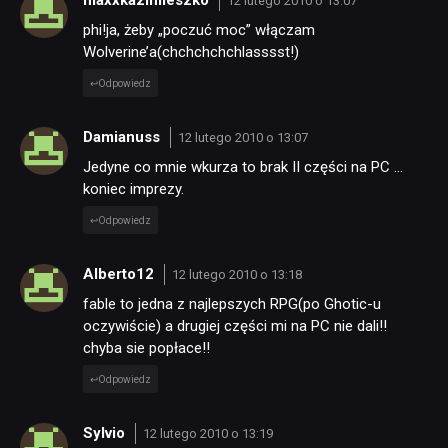
maxxkazimieszko
12 lutego 2010 o 13:07
phi!ja, żeby „poczuć moc” włączam
Wolverine’a(chchchchchlasssst!)
Odpowiedz
Damianuss
12 lutego 2010 o 13:07
Jedyne co mnie wkurza to brak II części na PC …
koniec imprezy.
Odpowiedz
Alberto12
12 lutego 2010 o 13:18
fable to jedna z najlepszych RPG(po Ghotic-u
oczywiście) a drugiej części mi na PC nie dali!!
chyba sie popłace!!
Odpowiedz
Sylvio
12 lutego 2010 o 13:19