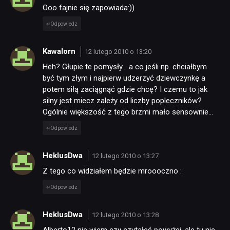
Ooo fajnie się zapowiada:))
Odpowiedz
Kawalorn
12 lutego 2010 o 13:20
Heh? Głupie te pomysły… a co jeśli np. chciałbym
być tym złym i najpierw udzerzyć dziewczynkę a
potem siłą zaciągnąć gdzie chcę? I czemu to jak
silny jest miecz zależy od liczby popleczników?
Ogólnie większość z tego brzmi mało sensownie…
Odpowiedz
HeklusDwa
12 lutego 2010 o 13:27
Z tego co widziałem będzie mroooczno :
Odpowiedz
HeklusDwa
12 lutego 2010 o 13:28
Alberto12 nie wiem czy czytałeś powyżej, ale tu nie