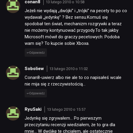
conan8
13 lutego 2010 o 10:58
Jeżeli nie wydają „dwójki” i „trójki” na pecety to po co
wydawali „jedynkę” ? Bez sensu.Komuś się
spodobał ten świat, mechanizm rozgrywki a teraz
nie możemy kontynuować przygody.To tak jakby
Microsoft mówił do graczy pecetowych: Podoba
wam się? To kupcie sobie Xboxa.
Odpowiedz
Soboliew
13 lutego 2010 o 11:02
Conan8-uwierz albo nie ale to co napisałeś wcale
nie mija się z rzeczywistością…
Odpowiedz
RyuSaki
13 lutego 2010 o 15:57
Jedynkę się zgrywałem… Po pierwszym
przeczytaniu recenzji wiedziałem, że to gra dla
mnie… W dwójkę te chciałem, ale ostatecznie