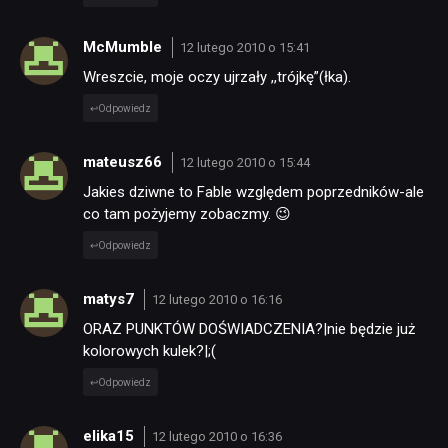
McMumble
12 lutego 2010 o 15:41
Wreszcie, moje oczy ujrzały ,,trójkę”(łka).
Odpowiedz
mateusz66
12 lutego 2010 o 15:44
Jakies dziwne to Fable względem poprzedników-ale
co tam pożyjemy zobaczmy. 😉
Odpowiedz
matys7
12 lutego 2010 o 16:16
ORAZ PUNKTÓW DOŚWIADCZENIA?|nie będzie już
kolorowych kulek?|;(
Odpowiedz
elika15
12 lutego 2010 o 16:36