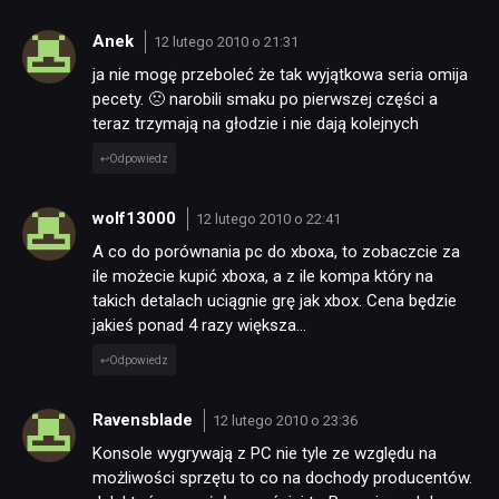
Anek
12 lutego 2010 o 21:31
ja nie mogę przeboleć że tak wyjątkowa seria omija
pecety. 🙁 narobili smaku po pierwszej części a
teraz trzymają na głodzie i nie dają kolejnych
Odpowiedz
wolf13000
12 lutego 2010 o 22:41
A co do porównania pc do xboxa, to zobaczcie za
ile możecie kupić xboxa, a z ile kompa który na
takich detalach uciągnie grę jak xbox. Cena będzie
jakieś ponad 4 razy większa…
Odpowiedz
Ravensblade
12 lutego 2010 o 23:36
Konsole wygrywają z PC nie tyle ze względu na
możliwości sprzętu to co na dochody producentów.