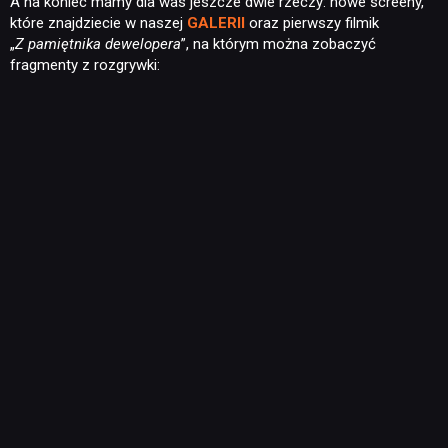
A na koniec mamy dla was jeszcze dwie rzeczy: nowe screeny,
które znajdziecie w naszej
GALERII
oraz pierwszy filmik
„
Z pamiętnika dewelopera
”, na którym można zobaczyć
fragmenty z rozgrywki: