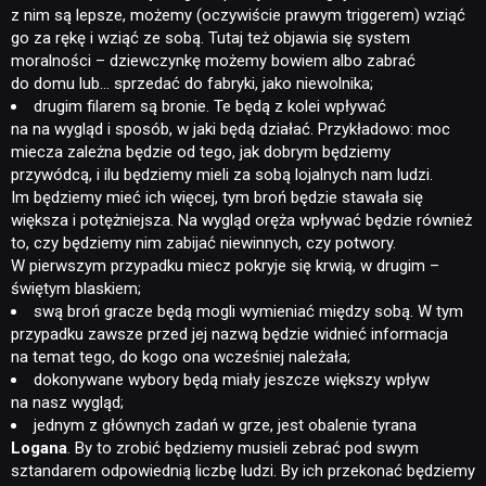
z nim są lepsze, możemy (oczywiście prawym triggerem) wziąć
go za rękę i wziąć ze sobą. Tutaj też objawia się system
moralności – dziewczynkę możemy bowiem albo zabrać
do domu lub… sprzedać do fabryki, jako niewolnika;
drugim filarem są bronie. Te będą z kolei wpływać
na na wygląd i sposób, w jaki będą działać. Przykładowo: moc
miecza zależna będzie od tego, jak dobrym będziemy
przywódcą, i ilu będziemy mieli za sobą lojalnych nam ludzi.
Im będziemy mieć ich więcej, tym broń będzie stawała się
większa i potężniejsza. Na wygląd oręża wpływać będzie również
to, czy będziemy nim zabijać niewinnych, czy potwory.
W pierwszym przypadku miecz pokryje się krwią, w drugim –
świętym blaskiem;
swą broń gracze będą mogli wymieniać między sobą. W tym
przypadku zawsze przed jej nazwą będzie widnieć informacja
na temat tego, do kogo ona wcześniej należała;
dokonywane wybory będą miały jeszcze większy wpływ
na nasz wygląd;
jednym z głównych zadań w grze, jest obalenie tyrana
Logana
. By to zrobić będziemy musieli zebrać pod swym
sztandarem odpowiednią liczbę ludzi. By ich przekonać będziemy