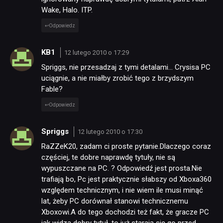
Wake, Halo. ITP.
Odpowiedz
KB1
12 lutego 2010 o 17:29
Spriggs, nie przesadzaj z tymi detalami… Crysisa PC
uciągnie, a nie miałby zrobić tego z brzydszym
Fable?
Odpowiedz
Spriggs
12 lutego 2010 o 17:30
RaZZeK20, zadam ci proste pytanie.Dlaczego coraz
częściej, te dobre naprawdę tytuły, nie są
wypuszczane na PC. ? Odpowiedź jest prosta.Nie
trafiają bo, Pc jest praktycznie słabszy od Xboxa360
względem technicznym, i nie wiem ile musi minąć
lat, żeby PC dorównał stanowi technicznemu
Xboxowi.A do tego dochodzi też fakt, że gracze PC
jak widzą dobry tytuł, to już starają się go przed