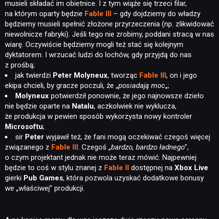
musieli składać im obietnice. I z tym wiąże się trzeci filar,
na którym oparty będzie
Fable III
– gdy dojdziemy do władzy
będziemy musieli spełnić złożone przyrzeczenia (np. zlikwidować
niewolnicze fabryki). Jeśli tego nie zrobimy, poddani stracą w nas
wiarę. Oczywiście będziemy mogli też stać się kolejnym
dyktatorem. I wrzucać ludzi do lochów, gdy przyjdą do nas
z prośbą;
jak twierdzi
Peter Molyneux
, tworząc
Fable III
, on i jego
ekipa chcieli, by gracze poczuli, że „
posiadają moc
„;
Molyneux
potwierdził ponownie, że jego najnowsze dzieło
nie będzie oparte na
Natalu
, aczkolwiek nie wyklucza,
że produkcja w pewien sposób wykorzysta nowy kontroler
Microsoftu
;
sir
Peter
wyjawił też, że fani mogą oczekiwać czegoś więcej
związanego z
Fable III
. Czegoś „
bardzo, bardzo ładnego
”,
o czym projektant jednak nie może teraz mówić. Najpewniej
będzie to coś w stylu znanej z
Fable II
dostępnej na
Xbox Live
gierki
Pub Games
, która pozwola uzyskać dodatkowe bonusy
we „właściwej” produkcji.