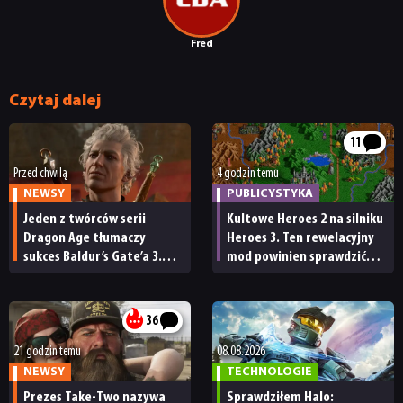
Fred
Czytaj dalej
11
Przed chwilą
4 godzin temu
NEWSY
PUBLICYSTYKA
Jeden z twórców serii
Kultowe Heroes 2 na silniku
Dragon Age tłumaczy
Heroes 3. Ten rewelacyjny
sukces Baldur’s Gate’a 3.
mod powinien sprawdzić
„Zrobili to, co należało
każdy fan
zrobić przy tak dużej
przerwie”
36
21 godzin temu
08.08.2026
NEWSY
TECHNOLOGIE
Prezes Take-Two nazywa
Sprawdziłem Halo: