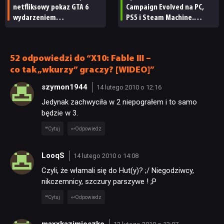
netfliksowy pokaz GTA 6
Campaign Evolved na PC,
wydarzeniem
PS5 i Steam Machine.
obowiązkowym. Nawet
Wygląda świetnie,
nie wie, ilu Netflix
ale ma parę problemów
ma subskrybentów
[RECENZJA TECHNICZNA]
52 odpowiedzi do “X10: Fable III –
co tak „wkurzy” graczy? [WIDEO]”
szymon1944
14 lutego 2010 o 12:16
Jedynak zachwyciła w 2 niepograłem i to samo
będzie w 3.
Cytuj
Odpowiedz
LooqS
14 lutego 2010 o 14:08
Czyli, że włamali się do Hut(y)? ;/ Niegodziwcy,
nikczemnicy, szczury parszywe ! ;P
Cytuj
Odpowiedz