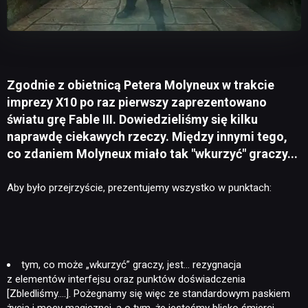
Zgodnie z obietnicą Petera Molyneux w trakcie
imprezy X10 po raz pierwszy zaprezentowano
światu grę Fable III. Dowiedzieliśmy się kilku
naprawdę ciekawych rzeczy. Między innymi tego,
co zdaniem Molyneux miało tak "wkurzyć" graczy...
Aby było przejrzyście, prezentujemy wszystko w punktach:
tym, co może „wkurzyć” graczy, jest… rezygnacja
z elementów interfejsu oraz punktów doświadczenia
[Zbledliśmy….]. Pożegnamy się więc ze standardowym paskiem