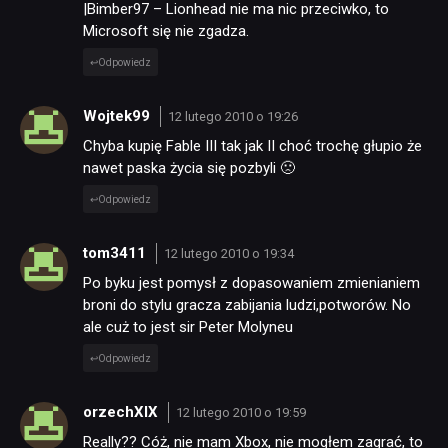
|Bimber97 – Lionhead nie ma nic przeciwko, to
Microsoft się nie zgadza.
Odpowiedz
Wojtek99
12 lutego 2010 o 19:26
Chyba kupię Fable III tak jak II choć trochę głupio że
nawet paska życia się pozbyli 🙁
Odpowiedz
tom3411
12 lutego 2010 o 19:34
Po byku jest pomysł z dopasowaniem zmienianiem
broni do stylu gracza zabijania ludzi,potworów. No
ale cuż to jest sir Peter Molyneu
Odpowiedz
orzechXIX
12 lutego 2010 o 19:59
Really?? Cóż, nie mam Xbox, nie mogłem zagrać, to