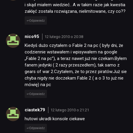
i skąd miałem wiedzieć.. A w takim razie jak kwestia
zaklęć została rozwiązana, nielimitowane, czy co??
Odpowiedz
nico95
12 lutego 2010 o 20:38
Kiedyś dużo czytałem o Fable 2 na pc ( były dni, że
codziennie wstawałem i wpisywałem na google
„Fable 2 na pc”), a teraz nawet już nie czekam.Byłem
fanem jedynki ( 2 razy przeszedłem), tak samo z
gears of war 2.Czytałem, że to przez piratów.Już sie
chyba nigdy nie doczekam Fable 2 ( a o 3 to już nie
mówię) na pc
Odpowiedz
ciastek79
12 lutego 2010 o 21:21
hutowi ukradli konsole ciekawe
Odpowiedz