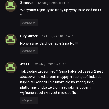
Sinevar
12 lutego 2010 o 14:28
Wszystko fajnie tylko kiedy ujrzymy takie coś na PC..
?
Odpowiedz
SkySurfer
12 lutego 2010 o 14:51
No właśnie. Ja chce fable 2 na PC!!!
Odpowiedz
4teLL
12 lutego 2010 o 15:09
Tak trudno zrozumieć ? Seria Fable od części 2 jest
xboxowym exclusivem mającym zachęcać ludzi do
kupna tej konsoli i nie ukaże się na żadnej innej
NEWSY
platformie chyba że Lionhead jakimś cudem
wyfrunie spod skrzydeł microsoftu .
RECENZJE
Odpowiedz