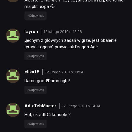
ma pkt. expa 😛
Odpowiedz
fayrun
12 lutego 2010 o 13:28
„jednym z głównych zadań w grze, jest obalenie
tyrana Logana” prawie jak Dragon Age
Odpowiedz
elika15
12 lutego 2010 o 13:54
Damn good!Damn right!
Odpowiedz
AdixTehMaster
12 lutego 2010 o 14:04
Hut, ukradli Ci konsole ?
Odpowiedz