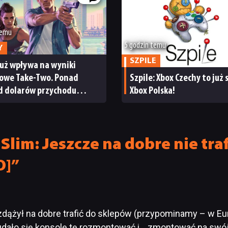
temu
5 godzin temu
Y
SZPILE
już wpływa na wyniki
sowe Take-Two. Ponad
Szpile: Xbox Czechy to już
rd dolarów przychodu
Xbox Polska!
cja giełdy
lim: Jeszcze na dobre nie trafi
O]”
ążył na dobre trafić do sklepów (przypominamy – w Europ
órym udało się konsolę tę rozmontować i… zmontować na