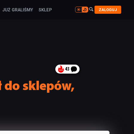

ZALOGUJ
JUŻ GRALIŚMY
SKLEP

43
ł do sklepów,