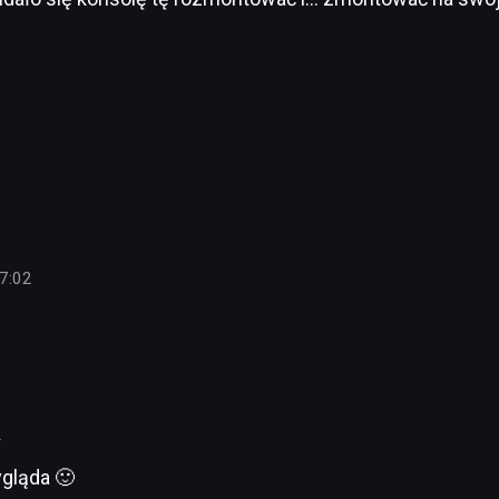
7:02
4
ygląda 🙂