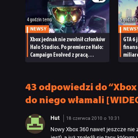
4 godzin temu
5 godzin 
NEWSY
NEWS
Xbox jednak nie zwolnił członków
GTA 6 
Halo Studios. Po premierze Halo:
finan
Campaign Evolved z pracą
milia
pożegnały się inne osoby
i reak
43 odpowiedzi do “Xbox S
do niego włamali [WIDE
Hut
18 czerwca 2010 o 10:31
Nowy Xbox 360 nawet jeszcze nie zd
jest), a już znaleźli się tacy, kt