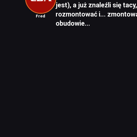
jest), a już znaleźli się ta
rozmontować i... zmontow
Fred
obudowie...