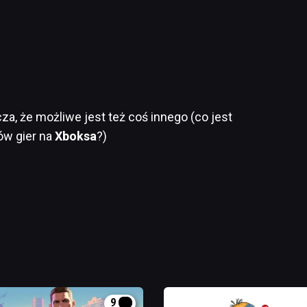
cza, że możliwe jest też coś innego (co jest
ów gier na
Xboksa
?)
9