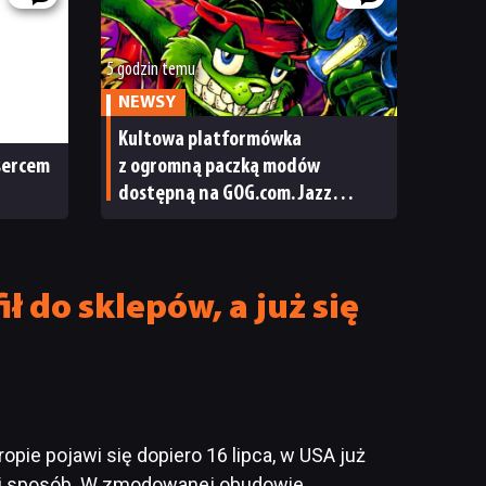
5 godzin temu
NEWSY
Kultowa platformówka
 sercem
z ogromną paczką modów
dostępną na GOG.com. Jazz
Jackrabbit 2 Plus pobierzecie
jednym kliknięciem
ł do sklepów, a już się
ie pojawi się dopiero 16 lipca, w USA już
 swój sposób. W zmodowanej obudowie…