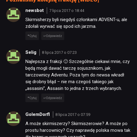
Poznaliśmy kolejną frakcję [WIDEO]”
newsbot
7 lipca 2017 o 18:44
Skirmisherzy byli niegdyś członkami ADVENT-u, ale
zdołali wyrwać się spod ich jarzma.
Cytuj
Odpowiedz
Selig
8 lipca 2017 o 07:23
Najlepsza z frakcji 🙂 Szczególnie ciekawi mnie, czy
będą mogli dawać tarczę sojusznikom, jak
tarczownicy Adventu. Poza tym do newsa wkradł
się drobny błąd – nie ma czegoś takiego jak
„assasini”, Assasin to jedna z trzech wybranych.
Cytuj
Odpowiedz
GolemDorfl
8 lipca 2017 o 07:59
A może skirmiszerzy? Skirmiszerowie? A może po
prostu harcownicy? Czy naprawdę polska mowa tak
źle brzmi w waszych uszach?