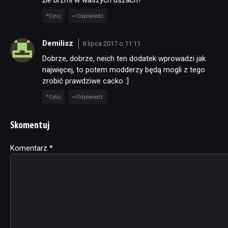
Cytuj
Odpowiedz
Demilisz
8 lipca 2017 o 11:11
Dobrze, dobrze, neich ten dodatek wprowadzi jak
najwięcej, to potem modderzy będą mogli z tego
zrobić prawdziwe cacko :]
Cytuj
Odpowiedz
Skomentuj
Komentarz
Alternative:
*