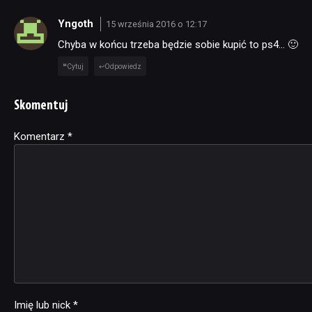
Yngoth
15 września 2016 o 12:17
Chyba w końcu trzeba będzie sobie kupić to ps4… 🙂
Cytuj
Odpowiedz
Skomentuj
Komentarz
Alternative:
*
Imię lub nick
*