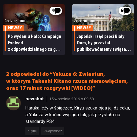
do radości
od samego początku
4
6
Godzinę temu
2 godzin temu
NEWSY
NEWSY
Po wydaniu Halo: Campaign
Japoński rząd prosi Biały
Evolved
Dom, by przestał
z odpowiedzialnego za grę
publikować memy związane
studia zwolniono
z japońskimi grami wideo.
pracowników
„To niewłaściwe”
2 odpowiedzi do “Yakuza 6: Zwiastun,
w którym Takeshi Kitano rzuca niemowlęciem,
oraz 17 minut rozgrywki [WIDEO]”
newsbot
15 września 2016 o 09:58
Haruka leży w śpiączce, Kiryu szuka ojca jej dziecka,
a Yakuza w końcu wygląda tak, jak przystało na
standardy PS4.
Cytuj
Odpowiedz