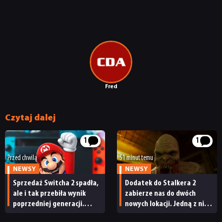
JUŻ GRALIŚMY
SKLEP
Fred
Czytaj dalej
1
1
Przed chwilą
51 minut temu
NEWSY
NEWSY
Sprzedaż Switcha 2 spadła,
Dodatek do Stalkera 2
ale i tak przebiła wynik
zabierze nas do dwóch
poprzedniej generacji.
nowych lokacji. Jedną z nich
Nintendo ma powody
seria obiecywała