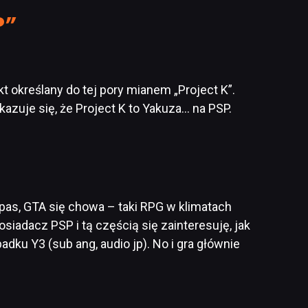
P”
t określany do tej pory mianem „Project K”.
kazuje się, że Project K to Yakuza… na PSP.
ypas, GTA się chowa – taki RPG w klimatach
osiadacz PSP i tą częścią się zainteresuję, jak
padku Y3 (sub ang, audio jp). No i gra głównie