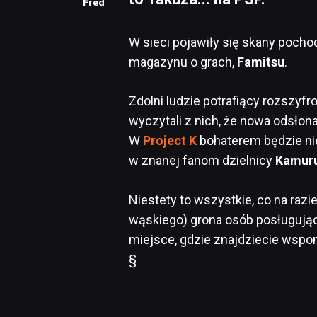
Fred
W sieci pojawiły się skany poch
magazynu o grach,
Famitsu
.
Zdolni ludzie potrafiący rozszyf
wyczytali z nich, że nowa odsłona 
W
Project K
bohaterem będzie ni
w znanej fanom dzielnicy
Kamur
Niestety to wszystkie, co na razi
wąskiego) grona osób posługują
miejsce, gdzie znajdziecie wsp
§