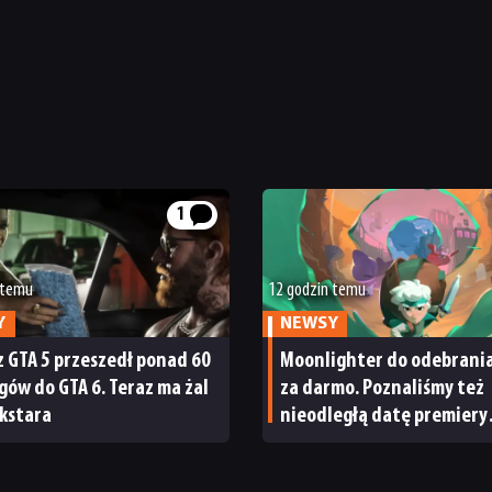
1
 temu
12 godzin temu
Y
NEWSY
z GTA 5 przeszedł ponad 60
Moonlighter do odebrani
gów do GTA 6. Teraz ma żal
za darmo. Poznaliśmy też
kstara
nieodległą datę premiery
Moonlightera 2