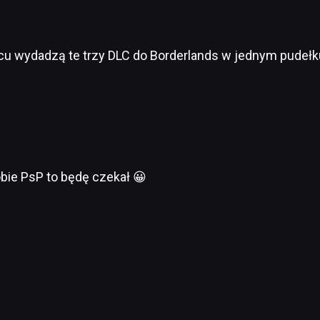
ńcu wydadzą te trzy DLC do Borderlands w jednym pudeł
bie PsP to będę czekał 😀