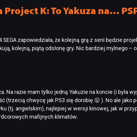
 Project K: To Yakuza na… PS
 SEGA zapowiedziała, że kolejną grą z serii będzie projek
ują, kolejną, piątą odsłonę gry. Nic bardziej mylnego – o
a. Na razie mam tylko jedną Yakuzie na koncie (i była w
 (trzecią chwycę jak PS3 się dorobię 😛 ). No ale jako p
u (tj. angielskim), najlepiej w wersji kinowej, jak w przy
hardcorowych mafijnych klimatów.