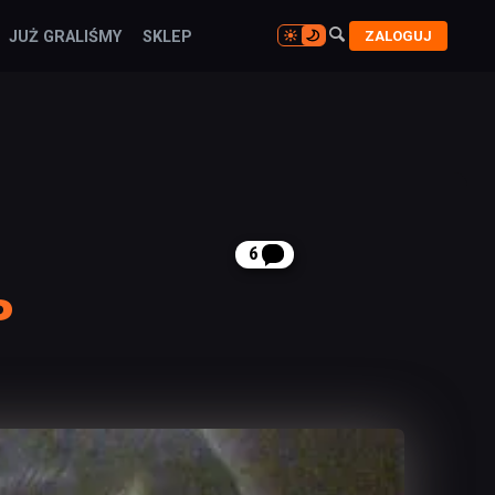

ZALOGUJ
JUŻ GRALIŚMY
SKLEP

6
P