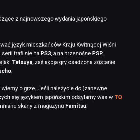
odzące z najnowszego wydania japońskiego
rować język mieszkańców Kraju Kwitnącej Wiśni
serii trafi nie na
PS3
, a na przenośne
PSP
.
ejaki
Tetsuya
, zaś akcja gry osadzona zostanie
ucho
.
e wiemy o grze. Jeśli należycie do (zapewne
cych się językiem japońskim odsyłamy was w
TO
omniane skany z magazynu
Famitsu
.