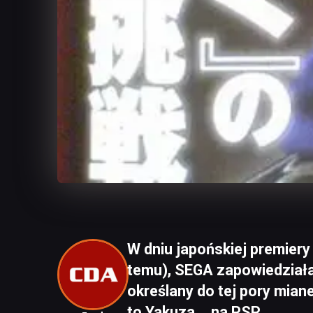
W dniu japońskiej premiery
temu), SEGA zapowiedziała, 
określany do tej pory miane
to Yakuza... na PSP.