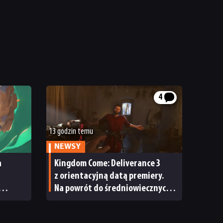
4
13 godzin temu
NEWSY
a
Kingdom Come: Deliverance 3
z orientacyjną datą premiery.
Na powrót do średniowiecznych
Czech nie będziemy czekać zbyt
długo