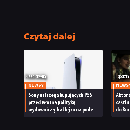
Czytaj dalej
Przed chwilą
11 godzin
NEWSY
NEWS
Sony ostrzega kupujących PS5
Aktor 
przed własną polityką
castin
wydawniczą. Naklejka na pudełku
do Roc
kończy dyskusję