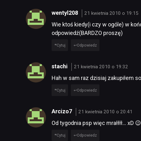
wentyl208
21 kwietnia 2010 o 19:15
Wie ktoś kiedy(i czy w ogóle) w ko
odpowiedź(BARDZO proszę)
Cytuj
Odpowiedz
stachi
21 kwietnia 2010 o 19:32
Hah w sam raz dzisiaj zakupiłem so
Cytuj
Odpowiedz
Arcizo7
21 kwietnia 2010 o 20:41
Od tygodnia psp więc mrałłłł… xD 😉
Cytuj
Odpowiedz