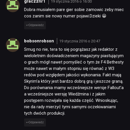
graczznr1
19 stycznia 2016 o 16:00
Dobra musiałem pare gier sobie zamowic zeby miec
cos zanim sie nowy numer pojawi.Dzieki 😀
Odpowiedz
bobsonrobson
19 stycznia 2016 o 20:47
Smug no nie, tera to się pogrążasz jak redaktor z
wieloletnim doświadczeniem magazyny piastującym
o grach mógł nawet pomyśleć o tym że F4 Bethesty
może nawet w małym stopniu się równać z W3
redów pod względem jakości wykonania. Fakt mają
Skyrim’a który jest bardzo dobrą grą i jeszcze graną.
Do porównania mamy wcześniejsze wersje Fallout’a
a wcześniejsze wersję Wiedźmina i z jakim
postępem rozwijała się każda część. Wnioskując,
nie da rady mierzyć tymi samymi oczekiwaniami
tych dwóch produkcji.
Odpowiedz