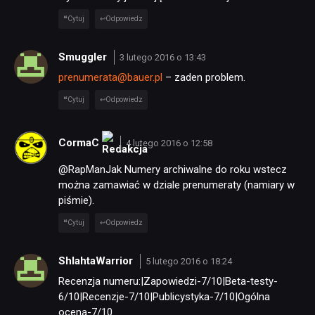
Cytuj
Odpowiedz
Smuggler
3 lutego 2016 o 13:43
prenumerata@bauer.pl
– zaden problem.
Cytuj
Odpowiedz
CormaC
4 lutego 2016 o 12:58
@RapManJak Numery archiwalne do roku wstecz
można zamawiać w dziale prenumeraty (namiary w
piśmie).
Cytuj
Odpowiedz
ShlahtaWarrior
5 lutego 2016 o 18:24
Recenzja numeru:|Zapowiedzi-7/10|Beta-testy-
6/10|Recenzje-7/10|Publicystyka-7/10|Ogólna
ocena-7/10