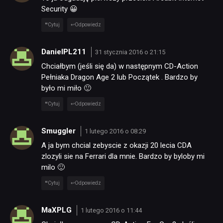
Security 😀
Cytuj
Odpowiedz
TECHNOLOGIE
DanielPL211
31 stycznia 2016 o 21:15
DYSKUSJE
Chciałbym (jeśli się da) w następnym CD-Action
Pełniaka Dragon Age 2 lub Początek . Bardzo by
było mi miło 🙂
JUŻ GRALIŚMY
Cytuj
Odpowiedz
SKLEP
Smuggler
1 lutego 2016 o 08:29
A ja bym chcial zebyscie z okazji 20 lecia CDA
zlozyli sie na Ferrari dla mnie. Bardzo by byloby mi
milo 🙂
Cytuj
Odpowiedz
MaXPLG
1 lutego 2016 o 11:44