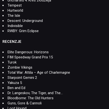
Uncharted 4: Kres złodzieja
Tempest
Hurtworld
The Isle
Descent: Underground
Indivisible
RWBY: Grim Eclipse
RECENZJE
Elite Dangerous: Horizons
FIM Speedway Grand Prix 15
Turok
Zombie Vikings
Total War: Attila – Age of Charlemagne
Starpoint Gemini 2
Yakuza 5
Ben and Ed
Dr. Langeskov, The Tiger, and The…
Bloodborne: The Old Hunters
Guns, Gore & Cannoli
Loot Hound