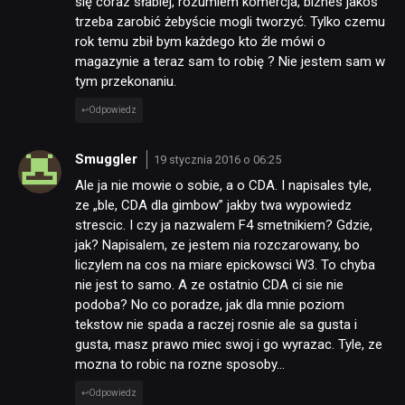
się coraz słabiej, rozumiem komercja, biznes jakoś
trzeba zarobić żebyście mogli tworzyć. Tylko czemu
rok temu zbił bym każdego kto źle mówi o
magazynie a teraz sam to robię ? Nie jestem sam w
tym przekonaniu.
Odpowiedz
Smuggler
19 stycznia 2016 o 06:25
Ale ja nie mowie o sobie, a o CDA. I napisales tyle,
ze „ble, CDA dla gimbow” jakby twa wypowiedz
strescic. I czy ja nazwalem F4 smetnikiem? Gdzie,
jak? Napisalem, ze jestem nia rozczarowany, bo
liczylem na cos na miare epickowsci W3. To chyba
nie jest to samo. A ze ostatnio CDA ci sie nie
podoba? No co poradze, jak dla mnie poziom
tekstow nie spada a raczej rosnie ale sa gusta i
gusta, masz prawo miec swoj i go wyrazac. Tyle, ze
mozna to robic na rozne sposoby…
Odpowiedz