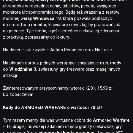
ultrabooka w rozsądnej cenie, tabletów, peceta, wygiętego
monitora ultrapanoramicznego. Będą też wrażenia z testów
mobilnej wersji
Windowsa 10
, która pozwala podłączyć
do smartfona monitor, klawiaturę i myszkę, by pracować jak
na pececie. Tyle teoria, a jeśli jesteście ciekawi jej zderzenia
z praktyką, zapraszamy do lektury.
Na deser – jak zwykle – Action Redaction oraz Na Luzie.
Na płytach oprócz pełnych wersji gier znajdziecie m.in. mody
do
Wiedźmina 3
, zwiastuny, gry freeware oraz masę innych
atrakcji.
Zainteresowanym przypominamy: wtorek 12.01, 15,99 zł.
Do zobaczenia!
Kody do ARMORED WARFARE o wartości 70 zł!
Tym razem mamy dla was wirtualne dobra do
Armored Warfare
– tej drugiej, nowszej i zdaniem części graczy ciekawszej gry
o czołgach. Są to
siedem dni konta premium
, dającego 50%