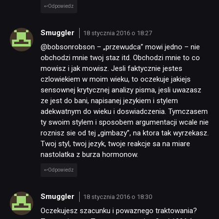
Odpowiedz
Smuggler
18 stycznia 2016 o 18:27
@bobsonrobson – „przewudca” mowi jedno – nie
obchodzi mnie twoj staz itd. Obchodzi mnie to co
mowisz i jak mowisz. Jesli faktycznie jestes
czlowiekiem w moim wieku, to oczekuje jakiejs
sensownej krytycznej analizy pisma, jesli uwazasz
ze jest do bani, napisanej jezykiem i stylem
adekwatnym do wieku i doswiadczenia. Tymczasem
ty swoim stylem i sposobem argumentacji wcale nie
roznisz sie od tej „gimbazy”, na ktora tak wyrzekasz.
Twoj styl, twoj jezyk, twoje reakcje sa na miare
nastolatka z burza hormonow.
Odpowiedz
Smuggler
18 stycznia 2016 o 18:30
Oczekujesz szacunku i powaznego traktowania?