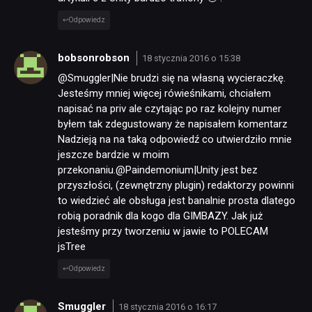
Odpowiedz
bobsonrobson
18 stycznia 2016 o 15:38
@Smuggler|Nie brudzi się na własną wycieraczkę.
Jesteśmy mniej więcej rówieśnikami, chciałem
napisać na priv ale czytając po raz kolejny numer
byłem tak zdegustowany że napisałem komentarz
Nadzieją na na taką odpowiedź co utwierdziło mnie
jeszcze bardzie w moim
przekonaniu.@Paindemonium|Unity jest bez
przyszłości, (zewnętrzny plugin) redaktorzy powinni
to wiedzieć ale obsługa jest banalnie prosta dlatego
robią poradnik dla kogo dla GIMBAZY. Jak już
jesteśmy przy tworzeniu w jawie to POLECAM
jsTree
Odpowiedz
Smuggler
18 stycznia 2016 o 16:17