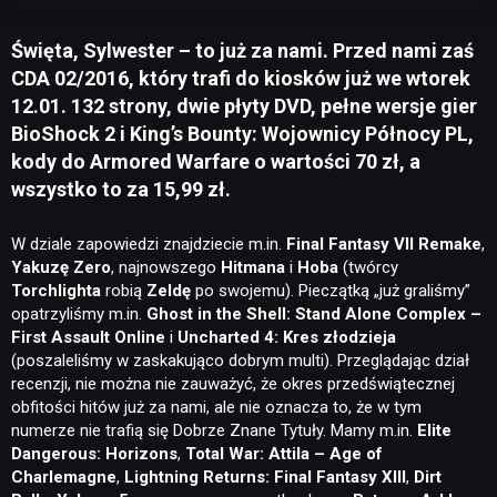
Święta, Sylwester – to już za nami. Przed nami zaś
CDA 02/2016, który trafi do kiosków już we wtorek
12.01. 132 strony, dwie płyty DVD, pełne wersje gier
BioShock 2 i King’s Bounty: Wojownicy Północy PL,
kody do Armored Warfare o wartości 70 zł, a
wszystko to za 15,99 zł.
W dziale zapowiedzi znajdziecie m.in.
Final Fantasy VII Remake
,
Yakuzę Zero
, najnowszego
Hitmana
i
Hoba
(twórcy
Torchlighta
robią
Zeldę
po swojemu). Pieczątką „już graliśmy”
opatrzyliśmy m.in.
Ghost in the Shell: Stand Alone Complex –
First Assault Online
i
Uncharted 4: Kres złodzieja
(poszaleliśmy w zaskakująco dobrym multi). Przeglądając dział
recenzji, nie można nie zauważyć, że okres przedświątecznej
obfitości hitów już za nami, ale nie oznacza to, że w tym
numerze nie trafią się Dobrze Znane Tytuły. Mamy m.in.
Elite
Dangerous: Horizons
,
Total War: Attila – Age of
Charlemagne
,
Lightning Returns: Final Fantasy XIII
,
Dirt