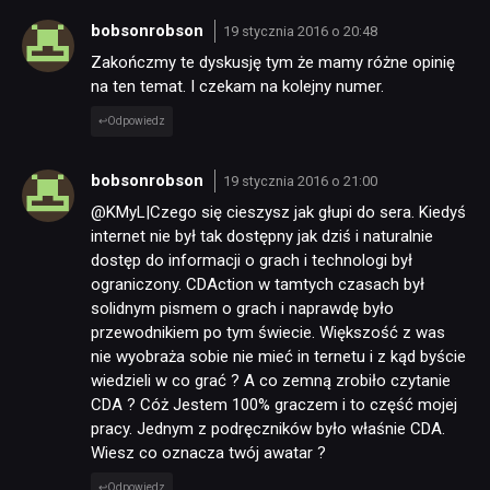
bobsonrobson
19 stycznia 2016 o 20:48
Zakończmy te dyskusję tym że mamy różne opinię
na ten temat. I czekam na kolejny numer.
Odpowiedz
bobsonrobson
19 stycznia 2016 o 21:00
@KMyL|Czego się cieszysz jak głupi do sera. Kiedyś
internet nie był tak dostępny jak dziś i naturalnie
dostęp do informacji o grach i technologi był
ograniczony. CDAction w tamtych czasach był
solidnym pismem o grach i naprawdę było
przewodnikiem po tym świecie. Większość z was
nie wyobraża sobie nie mieć in ternetu i z kąd byście
wiedzieli w co grać ? A co zemną zrobiło czytanie
CDA ? Cóż Jestem 100% graczem i to część mojej
pracy. Jednym z podręczników było właśnie CDA.
Wiesz co oznacza twój awatar ?
Odpowiedz