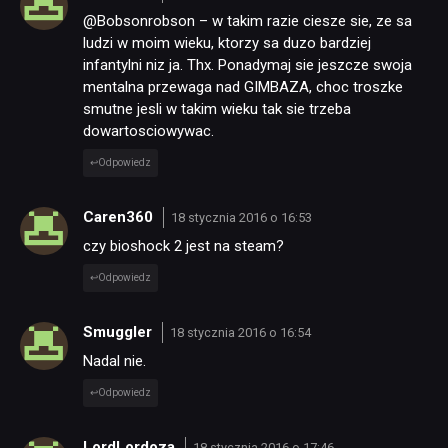
@Bobsonrobson – w takim razie ciesze sie, ze sa
ludzi w moim wieku, ktorzy sa duzo bardziej
infantylni niz ja. Thx. Ponadymaj sie jeszcze swoja
mentalna przewaga nad GIMBAZA, choc troszke
smutne jesli w takim wieku tak sie trzeba
dowartosciowywac.
Odpowiedz
Caren360
18 stycznia 2016 o 16:53
czy bioshock 2 jest na steam?
Odpowiedz
Smuggler
18 stycznia 2016 o 16:54
Nadal nie.
Odpowiedz
LordLordoza
18 stycznia 2016 o 17:46