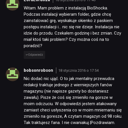
Witam. Mam problem z instalacją BioShocka.
Podczas instalacji wybieram folder, gdzie chcę
zainstalować grę, wyskakuje okienko z paskiem
postępu instalacji i… nic się nie dzieje. Instalacja nie
idzie do przodu. Czekałem godzinę i bez zmian. Czy
miał ktoś taki problem? Czy można coś na to
poradzić?
Odpowiedz
bobsonrobson
18 stycznia 2016 o 17:54
Nic dodać nic ująć. O to jak mentalny przewudca
redakcji traktuje jednego z wierniejszych fanów
magazynu (nie napisze gazety bo dostaniesz
zawału). Pisze że coś się zmieniło na gorsze w
moim odczuciu. W odpowiedzi jestem atakowany
zamiast checi usłyszenia co w moim mniemaniu się
zmieniło na goresze, A czytam magazyn od 98 roku.
Tak traktujesz fana. I nie cwaniakuj.|Pozdrawiam.