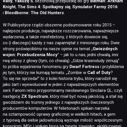
Rally
,
Yakuzę 5
, sezonową przepustkę do gry
Batman: Arkham
Knight
,
The Sims 4: Spotkajmy się
,
Symulator Farmy 2016
i
Bloodborne: The Old Hunters
.
W Publicystyce rządzi obszerne podsumowanie roku 2015 –
najlepsze produkcje, największe rozczarowania, najważniejsze
wydarzenia, a także minifelietony, z których dowiecie się,
co (i dlaczego) każdy z nas zapamiętał z minionego roku. Dwie
strony poświęciliśmy na nasze opinie na temat „
Gwiezdnych
wojen: Przebudzenia Mocy
” – jak to u nas, jedni chwalą, inni
rwą włosy z głowy (tym, co chwalą). „Gdzie krasnoludy zimują”
to próba wyjaśnienia fenomenu gry
Dwarf Fortress
i przybliżenia
jej tym, którzy nie kumają tematu. „Zombie w
Call of Duty
?
To się nie sprzeda!” to z kolei historia trybu, który narodził się
jako żart i wyewoluował w jeden z najważniejszych elementów
serii. Fanom retro przypominamy niesławnego Sinclaira QL, czyli
następcę
ZX Spectrum
, który miał być nową jakością, a stał się
gwoździem do trumny jednego z największych ówczesnych
producentów komputerów. W felietonach spikain narzeka
na sztampowość oprawy graficznej w wielkich hitach, a gem
z typową dla siebie jadowitością wyznaje miłość współczesnym
konsolom. MQc i spikain biorą na tapetę zjawisko „ekskluzywnej