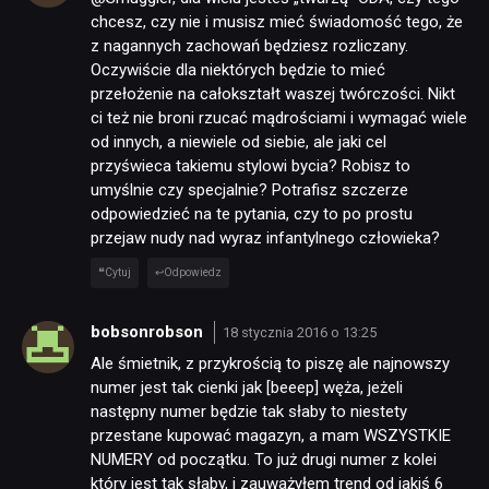
chcesz, czy nie i musisz mieć świadomość tego, że
z nagannych zachowań będziesz rozliczany.
Oczywiście dla niektórych będzie to mieć
przełożenie na całokształt waszej twórczości. Nikt
ci też nie broni rzucać mądrościami i wymagać wiele
od innych, a niewiele od siebie, ale jaki cel
przyświeca takiemu stylowi bycia? Robisz to
umyślnie czy specjalnie? Potrafisz szczerze
odpowiedzieć na te pytania, czy to po prostu
przejaw nudy nad wyraz infantylnego człowieka?
Cytuj
Odpowiedz
bobsonrobson
18 stycznia 2016 o 13:25
Ale śmietnik, z przykrością to piszę ale najnowszy
numer jest tak cienki jak [beeep] węża, jeżeli
następny numer będzie tak słaby to niestety
przestane kupować magazyn, a mam WSZYSTKIE
NUMERY od początku. To już drugi numer z kolei
który jest tak słaby, i zauważyłem trend od jakiś 6