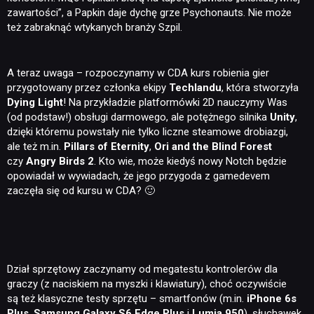
zawartości”, a Papkin daje dychę grze Psychonauts. Nie może
też zabraknąć wtykanych branży Szpil.
A teraz uwaga – rozpoczynamy w CDA kurs robienia gier
przygotowany przez członka ekipy
Techlandu
, która stworzyła
Dying Light
! Na przykładzie platformówki 2D nauczymy Was
(od podstaw!) obsługi darmowego, ale potężnego silnika
Unity
,
dzięki któremu powstały nie tylko liczne steamowe drobiazgi,
ale też m.in.
Pillars of Eternity
,
Ori and the Blind Forest
czy
Angry Birds 2
. Kto wie, może kiedyś nowy Notch będzie
opowiadał w wywiadach, że jego przygoda z gamedevem
zaczęła się od kursu w CDA? 🙂
Dział sprzętowy zaczynamy od megatestu kontrolerów dla
graczy (z naciskiem na myszki i klawiatury), choć oczywiście
są też klasyczne testy sprzętu – smartfonów (m.in.
iPhone 6s
Plus
,
Samsung Galaxy S6 Edge Plus
i
Lumia 950
), słuchawek,