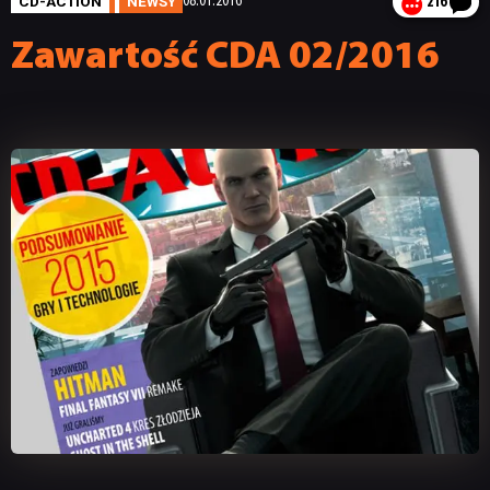
CD-ACTION
NEWSY
08.01.2016
216
Zawartość CDA 02/2016