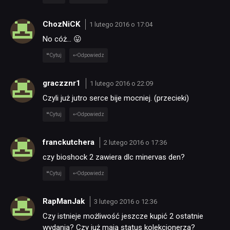
ChozNiCK
1 lutego 2016 o 17:04
No cóż… 😛
Cytuj
Odpowiedz
graczznr1
1 lutego 2016 o 22:09
Czyli już jutro serce bije mocniej. (przecieki)
Cytuj
Odpowiedz
franckutchera
2 lutego 2016 o 17:36
czy bioshock 2 zawiera dlc minervas den?
Cytuj
Odpowiedz
RapManJak
3 lutego 2016 o 12:36
Czy istnieje możliwość jeszcze kupić 2 ostatnie
wydania? Czy już mają status kolekcjonerza?