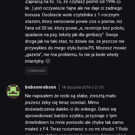
Zapracuj na to. To, ze czytasz pism0 od 1996 (o
ile…) jest oczywiscie fajne ale nie daje ci zadnego
bonusa. Osobiscie wole czytelnika z 1-rocznym
stazem, ktory sensownie powie cos o pismie, niz
fana od 20 lat, ktory powie „e, recenzje bez polotu,
spadacie na psy, teksty jak dla gimbazy”. Swoja
droga jak na taki staz, to dziwie sie, ze jeszcze nie
przywykles do mego stylu bycia.PS. Mozesz mowic
„gazeta”, nie ma problemu, to nie ja bede wtedy
intantylny. 🙂
Odpowiedz
bobsonrobson
18 stycznia 2016 o 21:51
Nie napisałem że recki są słabe, zresztą mało
piszesz żeby cię teraz oceniać. Mimo
doświadczenia daleko ci do enkiego. Dałeś się
sprowokować bardzo szybko, przyznaje z tym
śmietnikiem to mnie poniosło ale chyba tak samo
miałeś z F4. Teraz rozumiesz o co mi chodzi ? Robi