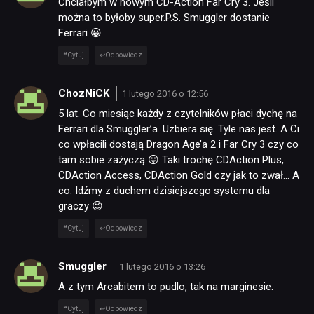
Chciałbym w nowym CD-Action Far Cry 3. Jeśli
można to byłoby super.P.S. Smuggler dostanie
Ferrari 😀
Cytuj
Odpowiedz
ChozNiCK
1 lutego 2016 o 12:56
5 lat. Co miesiąc każdy z czytelników płaci dychę na
Ferrari dla Smuggler’a. Uzbiera się. Tyle nas jest. A Ci
co wpłacili dostają Dragon Age’a 2 i Far Cry 3 czy co
tam sobie zażyczą 😛 Taki trochę CDAction Plus,
CDAction Access, CDAction Gold czy jak to zwał… A
co. Idźmy z duchem dzisiejszego systemu dla
graczy 😉
Cytuj
Odpowiedz
Smuggler
1 lutego 2016 o 13:26
A z tym Arcabitem to pudlo, tak na marginesie.
Cytuj
Odpowiedz