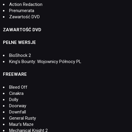
Action Redaction
Prenumerata
Zawartość DVD
ZAWARTOŚĆ DVD
PEŁNE WERSJE
BioShock 2
King’s Bounty: Wojownicy Północy PL
FREEWARE
Bleed Off
Cinakra
Dolly
Doorway
Downfall
General Rusty
Maur’s Maze
Mechanical Knight 2