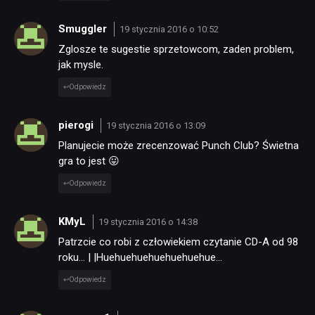
Smuggler
19 stycznia 2016 o 10:52
Zglosze te sugestie sprzetowcom, zaden problem,
jak mysle.
Odpowiedz
pierogi
19 stycznia 2016 o 13:09
Planujecie może zrecenzować Punch Club? Świetna
gra to jest 😛
Odpowiedz
KMyL
19 stycznia 2016 o 14:38
Patrzcie co robi z człowiekiem czytanie CD-A od 98
roku… | |Huehuehuehuehuehuehue…
Odpowiedz