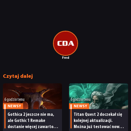
Fred
Czytaj dalej
6 godzin temu
6 godzin temu
NEWSY
NEWSY
Gothica 2 jeszcze nie ma,
Titan Quest 2 doczekał się
ale Gothic 1 Remake
kolejnej aktualizacji.
dostanie więcej zawartości.
Można już testować nową