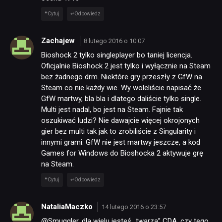
Cytuj
Odpowiedz
Zachajew
8 lutego 2016 o 10:07
Bioshock 2 tylko singleplayer bo taniej licencja.
Oficjalnie Bioshock 2 jest tylko i wyłącznie na Steam
bez żadnego drm. Niektóre gry przeszły z GfW na
Steam co nie każdy wie. Wy woleliście napisać że
GfW martwy, bla bla i dlatego daliście tylko single.
Multi jest nadal, bo jest na Steam. Fajnie tak
oszukiwać ludzi? Nie dawajcie więcej okrojonych
gier bez multi tak jak to zrobiliście z Singularity i
innymi grami. GfW nie jest martwy jeszcze, a kod
Games for Windows do Bioshocka 2 aktywuje grę
na Steam.
Cytuj
Odpowiedz
NataliaMaczko
14 lutego 2016 o 23:57
@Smuggler, dla wielu jesteś „twarzą” CDA, czy tego