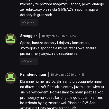
miesięcy że poziom magazynu spada, pewni dlatego
że redaktorzy piszą dla GIMBAZY zapominając o
dorosłych graczach.
Odpowiedz
Smuggler
18 stycznia 2016 o 14:24
Spoko, bardzo dorosly i dojrzaly komentarz,
szczegolnie spodobala mi sie rzeczowa analiza
pisma i merytorycznie uzasadnienie.
Odpowiedz
Paindemonium
18 stycznia 2016 o 14:43
Dla mnie numer git. Dzięki niemu przyciagneło mnie
na dłuzej do AW. Pełniaki niestety już miałem więc tu
sie nie wypowiem. Podkreślam ze mam jeszcze kod
promocyjny na koszulkę, chętnie go oddam za free,
bo szkoda by się zmarnował. Pisać na PW. Aha,
artykuli c z Unity bardzo trafiony 🙂 .