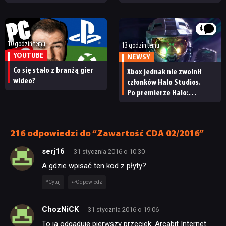
Twórcy zapowiadają
specjalizację oraz system
nadchodzące zmiany
craftingu
4
10 godzin temu
13 godzin temu
YOUTUBE
NEWSY
Co się stało z branżą gier
Xbox jednak nie zwolnił
wideo?
członków Halo Studios.
Po premierze Halo:
NEWSY
Campaign Evolved z pracą
pożegnały się inne osoby
RECENZJE
216 odpowiedzi do “Zawartość CDA 02/2016”
serj16
31 stycznia 2016 o 10:30
PUBLICYSTYKA
A gdzie wpisać ten kod z płyty?
Cytuj
Odpowiedz
KULTURA
ChozNiCK
31 stycznia 2016 o 19:06
RETRO
To ja odgaduję pierwszy przeciek: Arcabit Internet