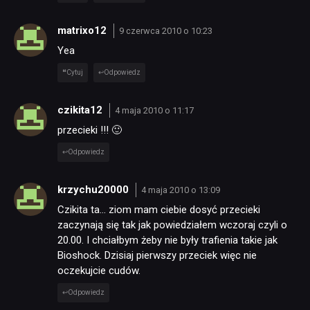
matrixo12
9 czerwca 2010 o 10:23
Yea
Cytuj
Odpowiedz
czikita12
4 maja 2010 o 11:17
przecieki !!! 🙂
Odpowiedz
krzychu20000
4 maja 2010 o 13:09
Czikita ta… ziom mam ciebie dosyć przecieki
zaczynają się tak jak powiedziałem wczoraj czyli o
20.00. I chciałbym żeby nie były trafienia takie jak
Bioshock. Dzisiaj pierwszy przeciek więc nie
oczekujcie cudów.
Odpowiedz