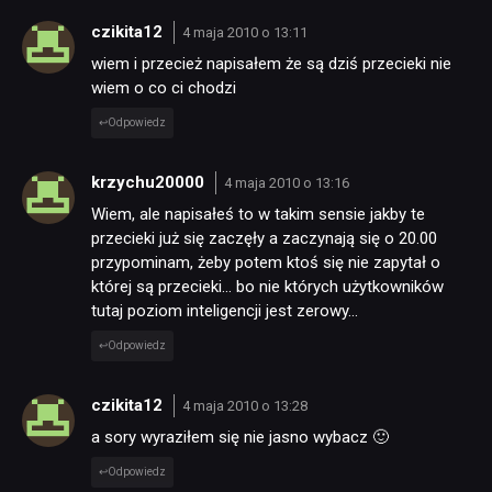
czikita12
4 maja 2010 o 13:11
wiem i przecież napisałem że są dziś przecieki nie
wiem o co ci chodzi
Odpowiedz
krzychu20000
4 maja 2010 o 13:16
Wiem, ale napisałeś to w takim sensie jakby te
przecieki już się zaczęły a zaczynają się o 20.00
przypominam, żeby potem ktoś się nie zapytał o
której są przecieki… bo nie których użytkowników
tutaj poziom inteligencji jest zerowy…
Odpowiedz
czikita12
4 maja 2010 o 13:28
a sory wyraziłem się nie jasno wybacz 🙂
Odpowiedz