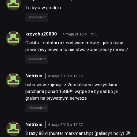
To było w grudniu…
Odpowiedz
krzychu20000
4 maja 2010 o 17:55
Czikita… ostatni raz coś wam mówię… jakiś fajny
prawdziwy news a tu nie stworzone rzeczy mówi ;/.
Odpowiedz
Netrixis
4 maja 2010 o 17:56
haha wow zajmuje z 2dodatkami i wszystkimi
patchami ponad 16GB!!! wątpe ze by dali bo ja
gralem na prywatnym serweze
Odpowiedz
Netrixis
4 maja 2010 o 17:57
2 razy 80lvl (hunter markmanship) (palladyn holly) 😛