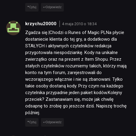
Cytuj
Odpowiedz
krzychu20000
4 maja 2010 o 18:34
Zgadza się.|Chodzi o:Runes of Magic PLNa płycie
dostaniecie klienta do tej gry, a dodatkowo dla
STAŁYCH i aktywnych czytelników redakcja
przygotowała niespodziankę. Kody na unikalne
zwierzątko oraz na prezent z Item Shopu. Przez
stałych czytelników rozumiemy takich, którzy mają
konto na tym forum, zarejestrowali do
wczorajszego włącznie i nie są zbanowani. Tylko
takie osoby dostaną kody. Przy czym na każdego
czytelnika przypadnie jeden pakiet kodów.Kolejny
przeciek? Zastanawiam się, może jak chwilę
odsapnę to zrobię go jeszcze dziś. Napiszę trochę
później.
Cytuj
Odpowiedz