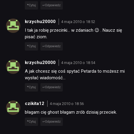
Cytuj
Odpowiedz
krzychu20000
4 maja 2010 o 18:52
I tak ja robię przecinki… w zdaniach 😉 . Naucz się
pisać ziom.
Cytuj
Odpowiedz
NEWSY
krzychu20000
4 maja 2010 o 18:54
A jak chcesz się coś spytać Petarda to możesz mi
RECENZJE
wysłać wiadomość…
Cytuj
Odpowiedz
PUBLICYSTYKA
czikita12
4 maja 2010 o 18:56
błagam cię ghost błagam zrób dzisiaj przeciek.
KULTURA
Cytuj
Odpowiedz
RETRO