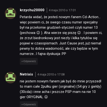
krzychu20000
4 maja 2010 o 17:01
Petarda widać, że jesteś nowym fanem Cd-Action…
więc powiem ci, że swego czasu numer specjalny
był na przełomie grudzień-styczeń czyli numer 13
(pechowa 😉 ). Aha wierze się piszę 😉 . I powiem ci,
że zrzut biedronkowy jest niezły i kilka tytułów się
pojawi w czasopismach. Just Cause jest, już niemal
pewny to dobra wiadomość, ale czy będzie w tym
numerze…I fajna dyskusja :PP
Odpowiedz
Netrixis
4 maja 2010 o 17:08
nie jestem nowym fanem jak byś do mnie przyszedł
to mam całe 2pułku gier (orginalne) (54 gry z giełdy)
(30cda) i inne acha i jeszcze PSP mam na nie 10
gier ORYGINAL 😛
Odpowiedz