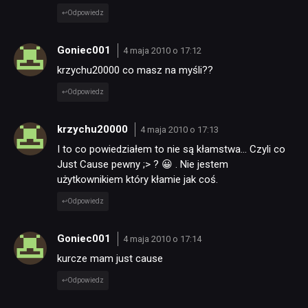
Odpowiedz
Goniec001
4 maja 2010 o 17:12
krzychu20000 co masz na myśli??
Odpowiedz
krzychu20000
4 maja 2010 o 17:13
I to co powiedziałem to nie są kłamstwa… Czyli co
Just Cause pewny ;> ? 😀 . Nie jestem
użytkownikiem który kłamie jak coś.
Odpowiedz
Goniec001
4 maja 2010 o 17:14
kurcze mam just cause
Odpowiedz