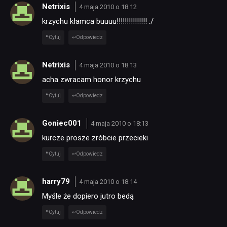
Netrixis
4 maja 2010 o 18:12
krzychu kłamca buuuu!!!!!!!!!!!!!!! :/
Cytuj
Odpowiedz
Netrixis
4 maja 2010 o 18:13
acha zwracam honor krzychu
Cytuj
Odpowiedz
Goniec001
4 maja 2010 o 18:13
kurcze prosze zróbcie przecieki
Cytuj
Odpowiedz
harry79
4 maja 2010 o 18:14
Myśle że dopiero jutro bedą
Cytuj
Odpowiedz