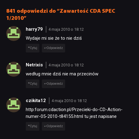
[RECENZJA TECHNICZNA]
841 odpowiedzi do “Zawartość CDA SPEC
1/2010”
harry79
4 maja 2010 o 18:12
Wydaje mi sie że to nie dziś
Cytuj
Odpowiedz
Netrixis
4 maja 2010 o 18:12
według mnie dziś nie ma przecinów
Cytuj
Odpowiedz
czikita12
4 maja 2010 o 18:12
http:forum.cdaction.pl/Przecieki-do-CD-Action-
numer-05-2010-t84155.html tu jest napisane
Cytuj
Odpowiedz