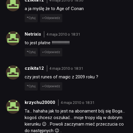
4 maja 2010 o 18:30
a ja myślę że to Age of Conan
Cytuj
Odpowiedz
Netrixis
4 maja 2010 o 18:31
to jest płatne !!!!!!!!!!!!!!!
Cytuj
Odpowiedz
czikita12
4 maja 2010 o 18:31
czy jest runes of magic z 2009 roku ?
Cytuj
Odpowiedz
krzychu20000
4 maja 2010 o 18:31
Ta… hahaha jak to jest na abonament bój się Boga…
kogoś chcesz oszukać… moje tropy idą w dobrym
kierunku 😉 . Powoli zaczynam mieć przeczucia co
do następnych 😉 .