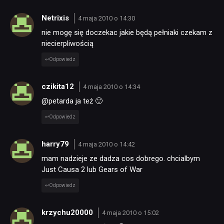
Netrixis
4 maja 2010 o 14:30
nie mogę się doczekac jakie będą pełniaki czekam z
niecierpliwością
Odpowiedz
czikita12
4 maja 2010 o 14:34
@petarda ja też 🙂
Odpowiedz
harry79
4 maja 2010 o 14:42
mam nadzieje ze dadza cos dobrego. chcialbym
Just Causa 2 lub Gears of War
Odpowiedz
krzychu20000
4 maja 2010 o 15:02