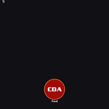
§
Fred