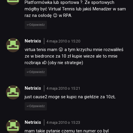
Platformówka lub sportowa ?. Ze sportowych
mógłby być Virtual Tennis lub jakiś Menadżer w sam
raz na osłodę 😉 w RPA.
Odpowiedz
Netrixis
4 maja 2010 o 15:20
virtua tenis mam 😛 a tym krzychu mnie rozwaliłeś
ze w biedronce za 10 zł kupie wieze ale to mnie
rozbraja xD (oby nie strategie)
Odpowiedz
Netrixis
4 maja 2010 o 15:21
just cause2 moge se kupic na giełdzie za 10zŁ
Odpowiedz
Netrixis
4 maja 2010 o 15:23
mam takie pytanie czemu ten numer co byl