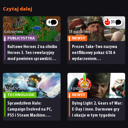
Czytaj dalej
6
31
Godzinę temu
18 godzin temu
PUBLICYSTYKA
NEWSY
Kultowe Heroes 2 na silniku
Prezes Take-Two nazywa
Heroes 3. Ten rewelacyjny
netfliksowy pokaz GTA 6
mod powinien sprawdzić
wydarzeniem
każdy fan
obowiązkowym. Nawet
nie wie, ilu Netflix
ma subskrybentów
22 godzin temu
24 godzin temu
TECHNOLOGIE
NEWSY
Sprawdziłem Halo:
Dying Light 2, Gears of War:
Campaign Evolved na PC,
E-Day i inne. Darmowe gry
PS5 i Steam Machine.
i okazje w tym tygodniu
Wygląda świetnie,
ale ma parę problemów