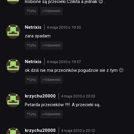
Robione są przecieki Czikita a jednak 😉 .
Cytuj
Odpowiedz
Netrixis
4 maja 2010 o 19:50
zara spadam
Cytuj
Odpowiedz
Netrixis
4 maja 2010 o 19:57
ok dziś nie ma przecinków pogudzcie sie z tym 🙁
Cytuj
Odpowiedz
krzychu20000
4 maja 2010 o 20:03
Petarda przecieków !!!!. A przecieki są…
Cytuj
Odpowiedz
krzychu20000
4 maja 2010 o 20:12