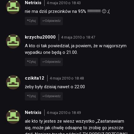
Netrixis
4 maja 2010 o 18:43
nie ma dziś przecinków na 95% !!!!!!!!!!! 🙁 ;(
Cytuj
Odpowiedz
krzychu20000
4 maja 2010 o 18:47
A kto ci tak powiedział, ja powiem, że w najgorszym
wypadku one będą o 21.00.
Cytuj
Odpowiedz
czikita12
4 maja 2010 o 18:48
żeby były dzisiaj nawet o 22:00
Cytuj
Odpowiedz
Netrixis
4 maja 2010 o 18:49
ale kto ty jestes ze wiesz wszystko „Zastanawiam
się, może jak chwilę odsapnę to zrobię go jeszcze