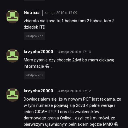
Netrixis
4 maja 2010 o 17:09
zbierało sie kase tu 1 babcia tam 2 babcia tam 3
dziadek ITD
Odpowiedz
krzychu20000
4 maja 2010 o 17:10
Mam pytanie czy chcecie 2dvd bo mam ciekawą
informacje 😀 .
Odpowiedz
krzychu20000
4 maja 2010 o 17:12
Dowiedziałem się, że w nowym PCF jest reklama, że
w tym numerze pojawią się 2dvd 4 pełne wersje i
jeden GIGAHIT!!!!. I coś dla zwolenników
darmowego grania Online… czyli coś mi mówi, że
pierwszym ujawnionym pełniakiem będzie MMO 😀