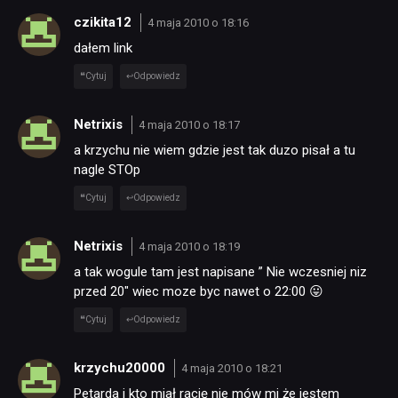
czikita12
4 maja 2010 o 18:16
dałem link
Cytuj
Odpowiedz
Netrixis
4 maja 2010 o 18:17
a krzychu nie wiem gdzie jest tak duzo pisał a tu
nagle STOp
Cytuj
Odpowiedz
Netrixis
4 maja 2010 o 18:19
a tak wogule tam jest napisane ” Nie wczesniej niz
przed 20″ wiec moze byc nawet o 22:00 😛
Cytuj
Odpowiedz
krzychu20000
4 maja 2010 o 18:21
Petarda i kto miał rację nie mów mi że jestem