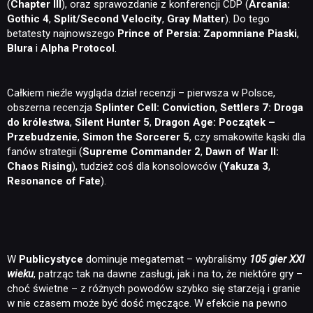
(
Chapter III
), oraz sprawozdanie z konferencji CDP (
Arcania:
Gothic 4
,
Split/Second Velocity
,
Gray Matter
). Do tego
betatesty najnowszego
Prince of Persia: Zapomniane Piaski
,
Blura
i
Alpha Protocol
.
Całkiem nieźle wygląda dział recenzji – pierwsza w Polsce,
obszerna recenzja
Splinter Cell: Conviction
,
Settlers 7: Droga
do królestwa
,
Silent Hunter 5
,
Dragon Age: Początek –
Przebudzenie
,
Simon the Sorcerer 5
, czy smakowite kąski dla
fanów strategii (
Supreme Commander 2
,
Dawn of War II:
Chaos Rising
), tudzież coś dla konsolowców (
Yakuza 3
,
Resonance of Fate
).
W
Publicystyce
dominuje megatemat – wybraliśmy
105 gier XXI
wieku
, patrząc tak na dawne zasługi, jak i na to, że niektóre gry –
choć świetne – z różnych powodów szybko się starzeją i granie
w nie czasem może być dość męczące. W efekcie na pewno