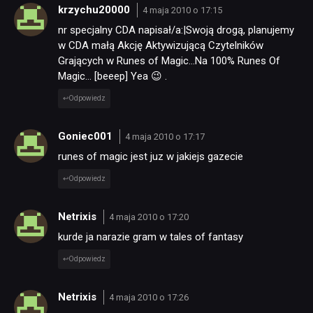
krzychu20000
4 maja 2010 o 17:15
nr specjalny CDA napisał/a:|Swoją drogą, planujemy
w CDA małą Akcję Aktywizującą Czytelników
Grających w Runes of Magic…Na 100% Runes Of
Magic… [beeep] Yea 😉 .
Odpowiedz
Goniec001
4 maja 2010 o 17:17
runes of magic jest juz w jakiejs gazecie
Odpowiedz
Netrixis
4 maja 2010 o 17:20
kurde ja narazie gram w tales of fantasy
Odpowiedz
Netrixis
4 maja 2010 o 17:26