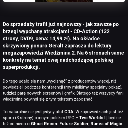
Do sprzedaży trafił już najnowszy - jak zawsze po
brzegi wypchany atrakcjami - CD-Action (132
strony, DVD9, cena: 14,99 zł). Na okładce
skrzywiony ponuro Geralt zaprasza do lektury
megazapowiedzi Wiedźmina 2. Na 6 stronach same
konkrety na temat owej nadchodzącej polskiej
superprodukcji.
Do tego udało się nam „wycisnąć” z producentów więcej, niż
powiedzieli podczas konferencji (my mieliśmy specjalny pokaz),
tudzież parę nowych screenów i grafik. Dlatego też wszyscy fani
wiedźmina powinni się z tym tekstem zapoznać.
To naturalnie nie jest jedyny atut
CDA
. W zapowiedziach jest też
sporo (3 strony) o innym polskim RPG –
Two Worlds II
, będzie
też co nieco o
Ghost Recon: Future Soldier
,
Runes of Magic