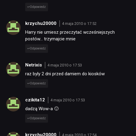
Odpowiedz
krzychu20000
4 maja 2010 o 17:52
Harry nie umiesz przeczytać wcześniejszych
postów… trzymajcie mnie
Odpowiedz
Netrixis
4 maja 2010 o 17:53
raz byly 2 dni przed damiem do kiosków
Odpowiedz
czikita12
4 maja 2010 o 17:53
dadzą Wow-a 🙂
Odpowiedz
krzychu20000
4 maja 2010 o 17:54