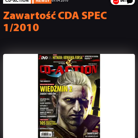
CD-ACTION
NEWSY
09.04.2010
841
Zawartość CDA SPEC
1/2010