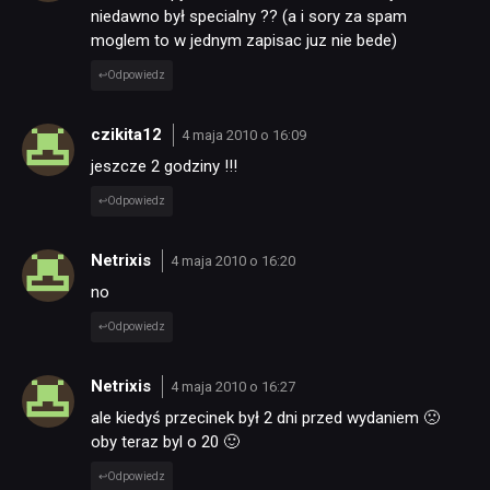
niedawno był specialny ?? (a i sory za spam
moglem to w jednym zapisac juz nie bede)
Odpowiedz
czikita12
4 maja 2010 o 16:09
jeszcze 2 godziny !!!
Odpowiedz
Netrixis
4 maja 2010 o 16:20
no
Odpowiedz
Netrixis
4 maja 2010 o 16:27
ale kiedyś przecinek był 2 dni przed wydaniem 🙁
oby teraz byl o 20 🙂
Odpowiedz