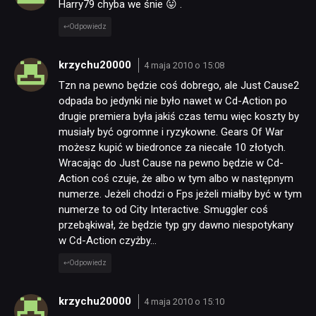
Harry79 chyba we śnie 😛 .
Odpowiedz
krzychu20000
4 maja 2010 o 15:08
Tzn na pewno będzie coś dobrego, ale Just Cause2
odpada bo jedynki nie było nawet w Cd-Action po
drugie premiera była jakiś czas temu więc koszty by
musiały być ogromne i ryzykowne. Gears Of War
możesz kupić w biedronce za niecałe 10 złotych.
Wracając do Just Cause na pewno będzie w Cd-
Action coś czuje, że albo w tym albo w następnym
numerze. Jeżeli chodzi o Fps jeżeli miałby być w tym
numerze to od City Interactive. Smuggler coś
przebąkiwał, że będzie typ gry dawno niespotykany
w Cd-Action czyżby…
Odpowiedz
krzychu20000
4 maja 2010 o 15:10