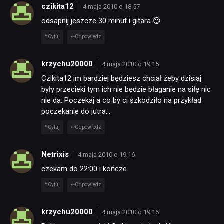
czikita12
4 maja 2010 o 18:57
odsapnij jeszcze 30 minut i gitara 😉
TECHNOLOGIE
Cytuj
Odpowiedz
DYSKUSJE
krzychu20000
4 maja 2010 o 19:15
Czikita12 im bardziej będziesz chciał żeby dzisiaj
były przecieki tym ich nie będzie błaganie na siłę nic
JUŻ GRALIŚMY
nie da. Poczekaj a co by ci szkodziło na przykład
poczekanie do jutra…
SKLEP
Cytuj
Odpowiedz
Netrixis
4 maja 2010 o 19:16
czekam do 22:00 i kończe
Cytuj
Odpowiedz
krzychu20000
4 maja 2010 o 19:16