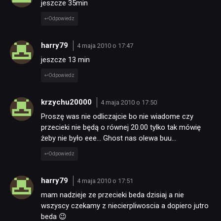
jeszcze 35min
Odpowiedz
harry79
4 maja 2010 o 17:47
jeszcze 13 min
Odpowiedz
krzychu20000
4 maja 2010 o 17:50
Proszę was nie odliczajcie bo nie wiadome czy
przecieki nie będą o równej 20.00 tylko tak mówię
żeby nie było eee… Ghost nas olewa buu…
Odpowiedz
harry79
4 maja 2010 o 17:51
mam nadzieje ze przecieki beda dzisiaj a nie
wszyscy czekamy z niecierpliwoscia a dopiero jutro
beda 😉