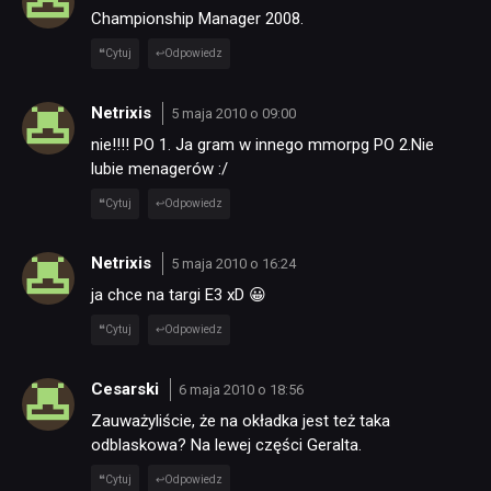
Championship Manager 2008.
Cytuj
Odpowiedz
Netrixis
5 maja 2010 o 09:00
nie!!!! PO 1. Ja gram w innego mmorpg PO 2.Nie
lubie menagerów :/
Cytuj
Odpowiedz
Netrixis
5 maja 2010 o 16:24
ja chce na targi E3 xD 😀
Cytuj
Odpowiedz
Cesarski
6 maja 2010 o 18:56
Zauważyliście, że na okładka jest też taka
odblaskowa? Na lewej części Geralta.
Cytuj
Odpowiedz