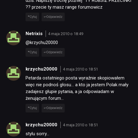
dziś. Napiszę trochę później” TY ROBSIZ PRZECINKI
?? przecie ty masz range forumowicz
Cytuj
Odpowiedz
Netrixis
4 maja 2010 o 18:49
@krzychu20000
Cytuj
Odpowiedz
krzychu20000
4 maja 2010 o 18:51
Petarda ostatniego posta wyraźnie skopiowałem
więc nie podnoś głosu… a kto ja jestem Polak mały
zadajesz głupie pytania, a ja odpowiadam w
żenującym forum…
Cytuj
Odpowiedz
krzychu20000
4 maja 2010 o 18:51
stylu sorry…