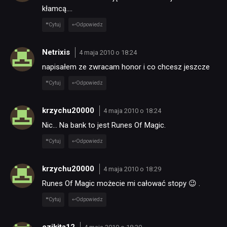
kłamcą….
Cytuj
Odpowiedz
Netrixis
4 maja 2010 o 18:24
napisałem ze zwracam honor i co chcesz jeszcze
Cytuj
Odpowiedz
krzychu20000
4 maja 2010 o 18:24
Nic… Na bank to jest Runes Of Magic.
Cytuj
Odpowiedz
krzychu20000
4 maja 2010 o 18:29
Runes Of Magic możecie mi całować stopy 😉 .
Cytuj
Odpowiedz
czikita12