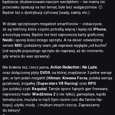
będziecie zbulwersowani naszym werdyktem – nie mamy nic
przeciwko dyskusji na ten temat, byle bez wulgaryzmów. 🙂
Będzie też o dystrybucji cyfrowej (wady, zalety, etc.).
W dziale sprzętowym megatest smartfonów – zobaczycie,
że są telefony, które często potrafią więcej i lepiej niż
iPhone
,
a kosztują mniej. Będzie też test najnowszej karty graficznej
Nvidii
i sporej ilości innego sprzętu. A na deser odwiedzimy
serwis
MSI
i pokażemy wam, jak naprawa wygląda „od kuchni”
(od wysyłki popsutego sprzętu do naprawy, aż do momentu
gdy wraca do was sprawny).
Nie braknie też, rzecz jasna,
Action Redaction
i
Na Luzie
,
oraz dołączonej płyty
DVD9
, na której znajdziecie 3 pełne wersje
gier, w tym jeden megahit (
Hitman: Krwawa Forsa
, polska wersja
językowa), ścigałkę (
Superstars V8 Racing
) oraz
RPG
(po polsku) czyli:
Requital
. Tamże sporo fajnych gier freeware,
najnowszy trailer
Wiedźmina 2
(i nie tylko), gameplaye, kąciki
tematyczne, muzyka w mp3 (tym razem coś dla fanów hip-
hopu), użytki, mody… i multum innych rzeczy. Zapraszamy
do lektury!