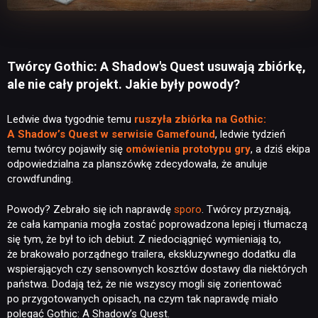
Twórcy Gothic: A Shadow's Quest usuwają zbiórkę,
ale nie cały projekt. Jakie były powody?
Ledwie dwa tygodnie temu
ruszyła zbiórka na Gothic:
A Shadow’s Quest w serwisie Gamefound
, ledwie tydzień
temu twórcy pojawiły się
omówienia prototypu gry
, a dziś ekipa
odpowiedzialna za planszówkę zdecydowała, że anuluje
crowdfunding.
Powody? Zebrało się ich naprawdę
sporo
. Twórcy przyznają,
że cała kampania mogła zostać poprowadzona lepiej i tłumaczą
się tym, że był to ich debiut. Z niedociągnięć wymieniają to,
że brakowało porządnego trailera, ekskluzywnego dodatku dla
wspierających czy sensownych kosztów dostawy dla niektórych
państwa. Dodają też, że nie wszyscy mogli się zorientować
po przygotowanych opisach, na czym tak naprawdę miało
polegać Gothic: A Shadow’s Quest.