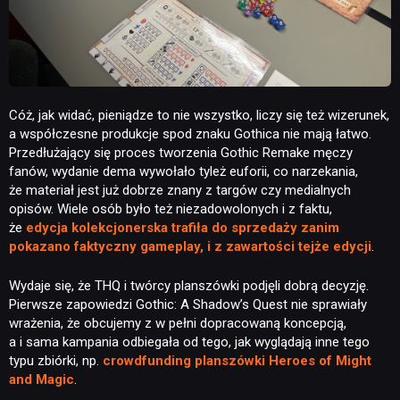
Cóż, jak widać, pieniądze to nie wszystko, liczy się też wizerunek,
a współczesne produkcje spod znaku Gothica nie mają łatwo.
Przedłużający się proces tworzenia Gothic Remake męczy
fanów, wydanie dema wywołało tyleż euforii, co narzekania,
że materiał jest już dobrze znany z targów czy medialnych
opisów. Wiele osób było też niezadowolonych i z faktu,
że
edycja kolekcjonerska trafiła do sprzedaży zanim
pokazano faktyczny gameplay, i z zawartości tejże edycji
.
Wydaje się, że THQ i twórcy planszówki podjęli dobrą decyzję.
Pierwsze zapowiedzi Gothic: A Shadow’s Quest nie sprawiały
wrażenia, że obcujemy z w pełni dopracowaną koncepcją,
a i sama kampania odbiegała od tego, jak wyglądają inne tego
typu zbiórki, np.
crowdfunding planszówki Heroes of Might
and Magic
.