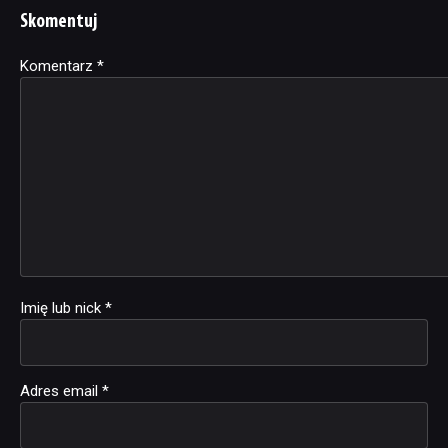
Skomentuj
Komentarz
Alternative:
*
Imię lub nick
*
Adres email
*