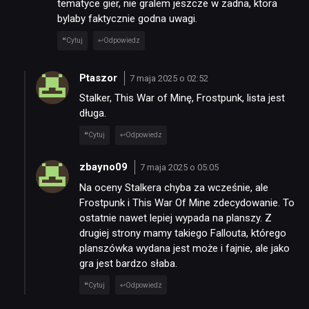
tematyce gier, nie gralem jeszcze w zadna, ktora
bylaby faktycznie godna uwagi.
Cytuj
Odpowiedz
Ptaszor
7 maja 2025 o 02:52
Stalker, This War of Minę, Frostpunk, lista jest
długa.
Cytuj
Odpowiedz
zbayno09
7 maja 2025 o 05:05
Na oceny Stalkera chyba za wcześnie, ale
Frostpunk i This War Of Mine zdecydowanie. To
ostatnie nawet lepiej wypada na planszy. Z
drugiej strony mamy takiego Fallouta, którego
planszówka wydana jest może i fajnie, ale jako
gra jest bardzo słaba.
Cytuj
Odpowiedz