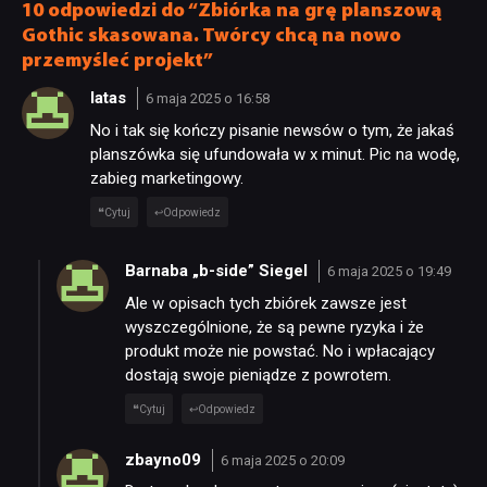
10 odpowiedzi do “Zbiórka na grę planszową
Gothic skasowana. Twórcy chcą na nowo
przemyśleć projekt”
SKLEP
latas
6 maja 2025 o 16:58
No i tak się kończy pisanie newsów o tym, że jakaś
planszówka się ufundowała w x minut. Pic na wodę,
zabieg marketingowy.
Cytuj
Odpowiedz
Barnaba „b-side” Siegel
6 maja 2025 o 19:49
Ale w opisach tych zbiórek zawsze jest
wyszczególnione, że są pewne ryzyka i że
produkt może nie powstać. No i wpłacający
dostają swoje pieniądze z powrotem.
Cytuj
Odpowiedz
zbayno09
6 maja 2025 o 20:09