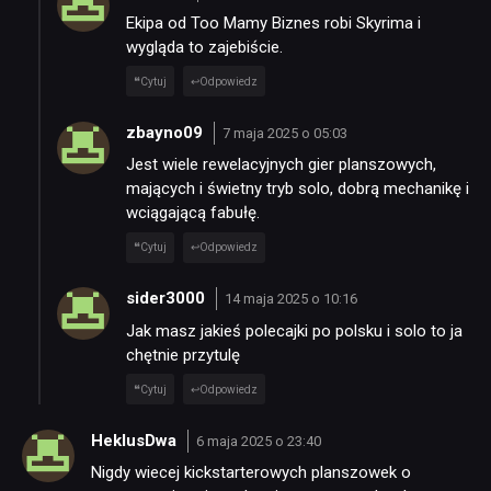
Ekipa od Too Mamy Biznes robi Skyrima i
wygląda to zajebiście.
Cytuj
Odpowiedz
zbayno09
7 maja 2025 o 05:03
Jest wiele rewelacyjnych gier planszowych,
mających i świetny tryb solo, dobrą mechanikę i
wciągającą fabułę.
Cytuj
Odpowiedz
sider3000
14 maja 2025 o 10:16
Jak masz jakieś polecajki po polsku i solo to ja
chętnie przytulę
Cytuj
Odpowiedz
HeklusDwa
6 maja 2025 o 23:40
Nigdy wiecej kickstarterowych planszowek o