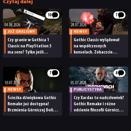
Czytaj dalej
RECENZJE
10
7
04.08.2026
28.07.2026
JUŻ GRALIŚMY
NEWSY
PUBLICYSTYKA
Czy granie w Gothica 1
Gothic Classic wylądował
Classic na PlayStation 5
na współczesnych
ma sens? Tylko jeśli
konsolach. Zobaczcie
KULTURA
nie macie peceta
go w akcji na nowym
trailerze
RETRO
7
4
10.07.2026
05.07.2026
NEWSY
PUBLICYSTYKA
TECHNOLOGIE
Ścieżka dźwiękowa Gothic
Czy Xardas to nadczłowiek?
Remake już dostępna!
Gothic Remake i różne
DYSKUSJE
Brzmienia Górniczej Doliny
odcienie filozofii Górniczej
posłuchacie teraz
Doliny
w dowolnym miejscu
JUŻ GRALIŚMY