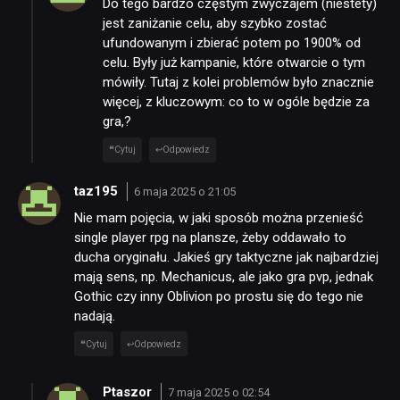
Do tego bardzo częstym zwyczajem (niestety)
jest zaniżanie celu, aby szybko zostać
ufundowanym i zbierać potem po 1900% od
celu. Były już kampanie, które otwarcie o tym
mówiły. Tutaj z kolei problemów było znacznie
więcej, z kluczowym: co to w ogóle będzie za
gra,?
Cytuj
Odpowiedz
taz195
6 maja 2025 o 21:05
Nie mam pojęcia, w jaki sposób można przenieść
single player rpg na plansze, żeby oddawało to
ducha oryginału. Jakieś gry taktyczne jak najbardziej
mają sens, np. Mechanicus, ale jako gra pvp, jednak
Gothic czy inny Oblivion po prostu się do tego nie
nadają.
Cytuj
Odpowiedz
Ptaszor
7 maja 2025 o 02:54