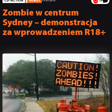
CD-ACTION
NEWSY
19.03.2010
19
Zombie w centrum
Sydney – demonstracja
za wprowadzeniem R18+