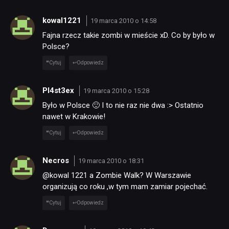
kowal1221
19 marca 2010 o 14:58
Fajna rzecz takie zombi w mieście xD. Co by było w
Polsce?
Cytuj
Odpowiedz
Pl4st3ex
19 marca 2010 o 15:28
Było w Polsce 🙂 I to nie raz nie dwa :> Ostatnio
nawet w Krakowie!
Cytuj
Odpowiedz
Necros
19 marca 2010 o 18:31
@kowal 1221 a Zombie Walk? W Warszawie
organizują co roku ,w tym mam zamiar pojechać.
Cytuj
Odpowiedz