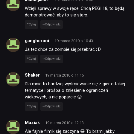
Wzięli sprawy w swoje ręce. Chcą PEGI 18, to będą
demonstrować, aby to się stało.
Cytuj
Odpowiedz
gangheroni
19 marca 2010 o 10:43
Ja też chce za zombie się przebrać ; D
Cytuj
Odpowiedz
Shaker
19 marca 2010 o 11:16
Dla mnie to bardziej wyśmiewanie się z gier o takiej
tematyce i prośba o zniesienie ograniczeń
wiekowych, a nie poparcie 😛
Cytuj
Odpowiedz
Maziak
19 marca 2010 o 12:13
Ale fajnie filmik się zaczyna 😀 To brzmi jakby