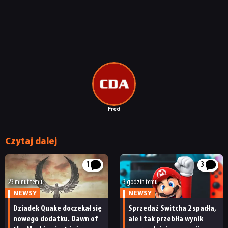
Fred
Czytaj dalej
1
3
23 minut temu
3 godzin temu
NEWSY
NEWSY
Dziadek Quake doczekał się
Sprzedaż Switcha 2 spadła,
nowego dodatku. Dawn of
ale i tak przebiła wynik