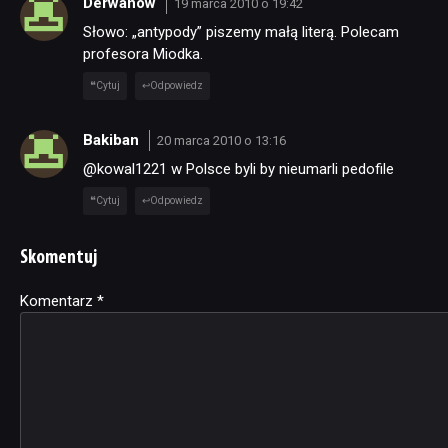
Derwanow
19 marca 2010 o 19:42
Słowo: „antypody” piszemy małą literą. Polecam
profesora Miodka.
Cytuj
Odpowiedz
Bakiban
20 marca 2010 o 13:16
@kowal1221 w Polsce byli by nieumarli pedofile
Cytuj
Odpowiedz
Skomentuj
Komentarz
Alternative:
*