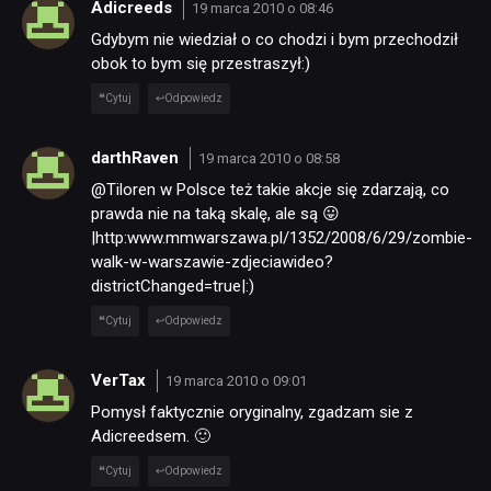
Adicreeds
19 marca 2010 o 08:46
PUBLICYSTYKA
Gdybym nie wiedział o co chodzi i bym przechodził
obok to bym się przestraszył:)
KULTURA
Cytuj
Odpowiedz
RETRO
darthRaven
19 marca 2010 o 08:58
@Tiloren w Polsce też takie akcje się zdarzają, co
prawda nie na taką skalę, ale są 😛
TECHNOLOGIE
|http:www.mmwarszawa.pl/1352/2008/6/29/zombie-
walk-w-warszawie-zdjeciawideo?
districtChanged=true|:)
DYSKUSJE
Cytuj
Odpowiedz
JUŻ GRALIŚMY
VerTax
19 marca 2010 o 09:01
Pomysł faktycznie oryginalny, zgadzam sie z
Adicreedsem. 🙂
SKLEP
Cytuj
Odpowiedz