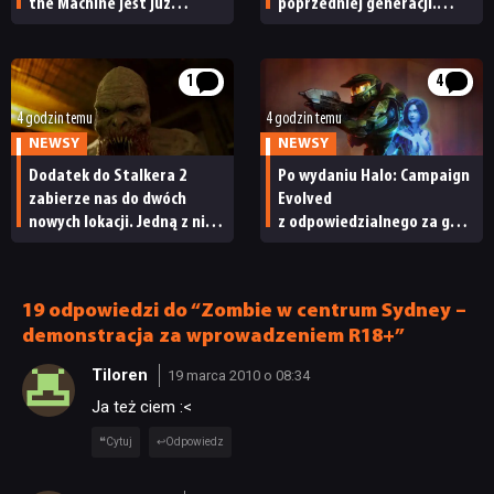
the Machine jest już
poprzedniej generacji.
dostępny
Nintendo ma powody
do radości
1
4
4 godzin temu
4 godzin temu
NEWSY
NEWSY
Dodatek do Stalkera 2
Po wydaniu Halo: Campaign
zabierze nas do dwóch
Evolved
nowych lokacji. Jedną z nich
z odpowiedzialnego za grę
seria obiecywała
studia zwolniono
od samego początku
pracowników
19 odpowiedzi do “Zombie w centrum Sydney –
demonstracja za wprowadzeniem R18+”
NEWSY
Tiloren
19 marca 2010 o 08:34
Ja też ciem :<
RECENZJE
Cytuj
Odpowiedz