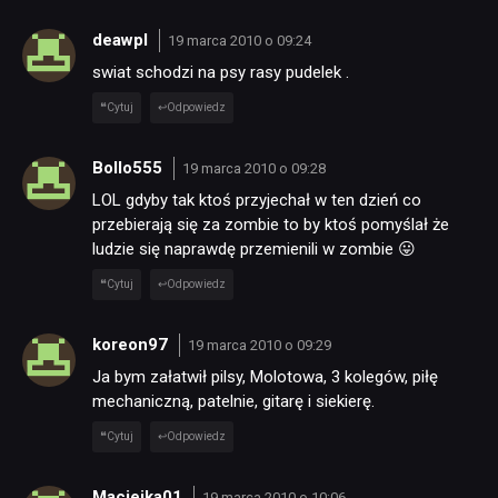
deawpl
19 marca 2010 o 09:24
swiat schodzi na psy rasy pudelek .
Cytuj
Odpowiedz
Bollo555
19 marca 2010 o 09:28
LOL gdyby tak ktoś przyjechał w ten dzień co
przebierają się za zombie to by ktoś pomyślał że
ludzie się naprawdę przemienili w zombie 😛
Cytuj
Odpowiedz
koreon97
19 marca 2010 o 09:29
Ja bym załatwił pilsy, Molotowa, 3 kolegów, piłę
mechaniczną, patelnie, gitarę i siekierę.
Cytuj
Odpowiedz
Maciejka01
19 marca 2010 o 10:06