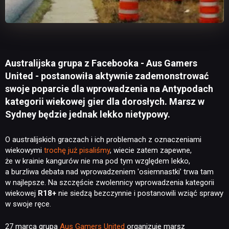
Australijska grupa z Facebooka - Aus Gamers
United - postanowiła aktywnie zademonstrować
swoje poparcie dla wprowadzenia na Antypodach
kategorii wiekowej gier dla dorosłych. Marsz w
Sydney będzie jednak lekko nietypowy.
O australijskich graczach i ich problemach z oznaczeniami
wiekowymi
trochę
już
pisaliśmy
, wiecie zatem zapewne,
że w krainie kangurów nie ma pod tym względem lekko,
a burzliwa debata nad wprowadzeniem 'osiemnastki’ trwa tam
w najlepsze. Na szczęście zwolennicy wprowadzenia kategorii
wiekowej
R18+
nie siedzą bezczynnie i postanowili wziąć sprawy
w swoje ręce.
27 marca grupa
Aus Gamers United
organizuje marsz