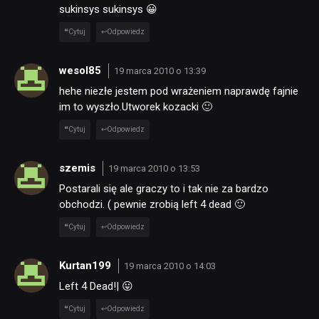
sukinsys sukinsys 😀
Cytuj
Odpowiedz
wesol85
19 marca 2010 o 13:39
hehe niezłe jestem pod wrażeniem naprawdę fajnie
im to wyszło.Utworek kozacki 🙂
Cytuj
Odpowiedz
szemis
19 marca 2010 o 13:53
Postarali się ale graczy to i tak nie za bardzo
obchodzi. ( pewnie zrobią left 4 dead 🙂
Cytuj
Odpowiedz
Kurtan199
19 marca 2010 o 14:03
Left 4 Dead!| 😛
Cytuj
Odpowiedz