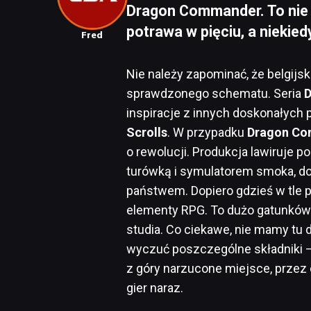
Dragon Commander. To nie j
potrawa w pięciu, a nieki
Fred
Nie należy zapominać, że belgijs
sprawdzonego schematu. Seria
D
inspiracje z innych doskonałych p
Scrolls
. W przypadku
Dragon C
o rewolucji. Produkcja lawiruje 
turówką i symulatorem smoka, do
państwem. Dopiero gdzieś w tle p
elementy RPG. To dużo gatunków
studia. Co ciekawe, nie mamy tu d
wyczuć poszczególne składniki 
z góry narzucone miejsce, przez 
gier naraz.