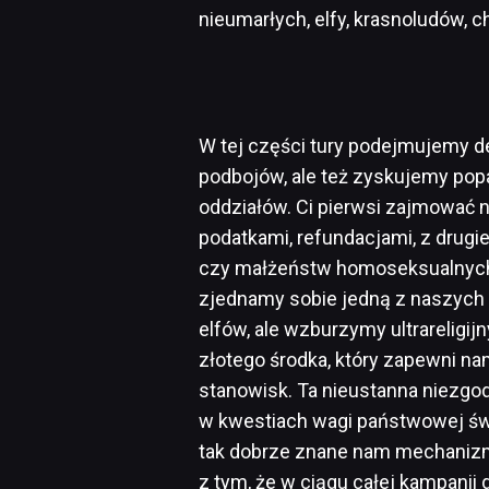
nieumarłych, elfy, krasnoludów, c
W tej części tury podejmujemy de
podbojów, ale też zyskujemy pop
oddziałów. Ci pierwsi zajmować 
podatkami, refundacjami, z drugie
czy małżeństw homoseksualnych. D
zjednamy sobie jedną z naszych 
elfów, ale wzburzymy ultrareligi
złotego środka, który zapewni n
stanowisk. Ta nieustanna niezgoda
w kwestiach wagi państwowej świa
tak dobrze znane nam mechanizm
z tym, że w ciągu całej kampanii 