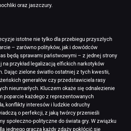
hochliki oraz jaszczury.
cyzje istotne nie tylko dla przebiegu przyszłych
arcie – zarówno polityków, jak i dowódców
nas będą sprawami państwowymi – z jednej strony
j na przykład legalizacją elfickich narkotyków
ając zielone światło ostatniej z tych kwestii,
żeńskich generałów czy przedstawiciela rasy
jnych nieumarłych. Kluczem okaże się odnalezienie
am poparcie każdego z reprezentowanych
, konflikty interesów i ludzkie odruchy
dczą o perfekcji, z jaką twórcy przenieśli
y społeczno-polityczne do świata gry. W związku
dla jednego gracza każdy zdąży pokłócić się