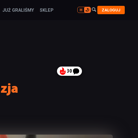

ZALOGUJ
JUŻ GRALIŚMY
SKLEP

30
zja