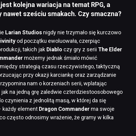
est kolejna wariacja na temat RPG, a
edy nawet sześciu smakach. Czy smaczna?
kie
Larian Studios
nigdy nie trzymało się kurczowo
ivinity
od początku ewoluowała, czerpiąc
rodukcji, takich jak
Diablo
czy gry z serii
The Elder
ommander
możemy jednak śmiało mówić
pomiędzy strategią czasu rzeczywistego, taktyczną
rzucając przy okazji karciankę oraz zarządzanie
rzypomina nam o korzeniach serii, wplatając
 jak na jedną grę zaledwie czterdziestoosobowego
o czynienia z jednolitą masą, w której da się
– każdy element
Dragon Commander
ma swoje
co często odnosimy wrażenie, że gramy w kilka