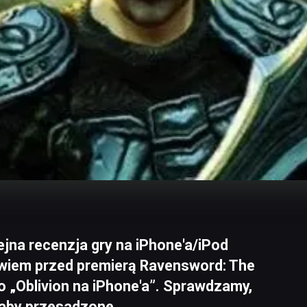
lejna recenzja gry na iPhone'a/iPod
owiem przed premierą Ravensword: The
to „Oblivion na iPhone'a”. Sprawdzamy,
 aby przesadzone.