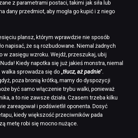
ne z parametrami postaci, takimi jak siła lub
na dany przedmiot, aby mogła go kupić i z niego
ziesięciu plansz, którym wprawdzie nie sposób
yło napisać, że są rozbudowane. Niemal żadnych
w zasięgu wzroku. Wejdź, przeszukaj, ubij
. Nuda! Kiedy napotka się już jakieś monstra, niemal
a walka sprowadza się do „
tłucz, aż padnie
”.
 gdyż, poza bronią krótką, mamy do dyspozycji
może być samo włączenie trybu walki, ponieważ
ika, a to nie zawsze działa. Czasem trzeba kilku
e zareagował i podświetlił oponenta. Dosyć
etapu, kiedy większość przeciwników pada
szą metę robi się mocno nużące.