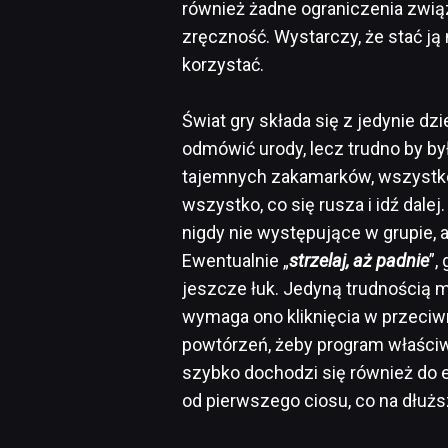
również żadne ograniczenia związa
zręczność. Wystarczy, że stać ją 
korzystać.
Świat gry składa się z jedynie d
odmówić urody, lecz trudno by b
tajemnych zakamarków, wszystko 
wszystko, co się rusza i idź dalej
nigdy nie występujące w grupie, 
Ewentualnie „
strzelaj, aż padnie
”,
jeszcze łuk. Jedyną trudnością 
wymaga ono kliknięcia w przeciwn
powtórzeń, żeby program właściwi
szybko dochodzi się również do 
od pierwszego ciosu, co na dłuż