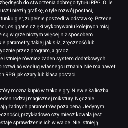
ezbędnych do stworzenia dobrego tytułu RPG. O ile
sz i niezłą grafikę, o tyle rozwój postaci,
tunku gier, zupełnie poszedł w odstawkę. Przede
ci, osiągane dzięki wykonywaniu kolejnych misji
nie są w grze niczym więcej niż sposobem
e parametry, takiej jak siła, zręczność lub
ycznie przez program, a gracz
ie istnieje również żaden system dodatkowych
ło rozwijać według własnego uznania. Nie ma nawet
 RPG jak czary lub klasa postaci.
tóry można kupić w trakcie gry. Niewielka liczba
 jeden rodzaj magicznej mikstury. Nędznie.
iadają żadnych parametrów poza ceną. Jedynym
czności, przykładowo czy miecz kowala jest
taje sprawdzenie ich w walce. Nie istnieją