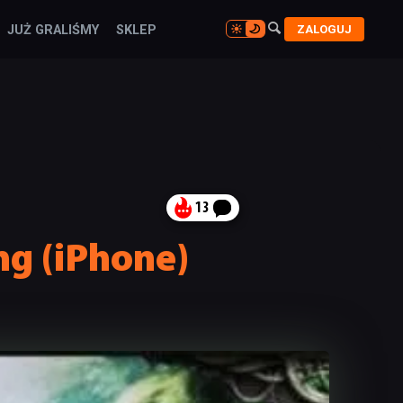

ZALOGUJ
JUŻ GRALIŚMY
SKLEP

13
ng (iPhone)