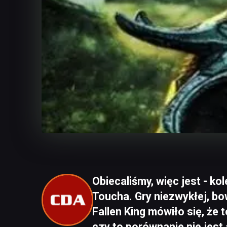
Obiecaliśmy, więc jest - ko
Toucha. Gry niezwykłej, b
Fallen King mówiło się, że 
czy to porównanie nie jest