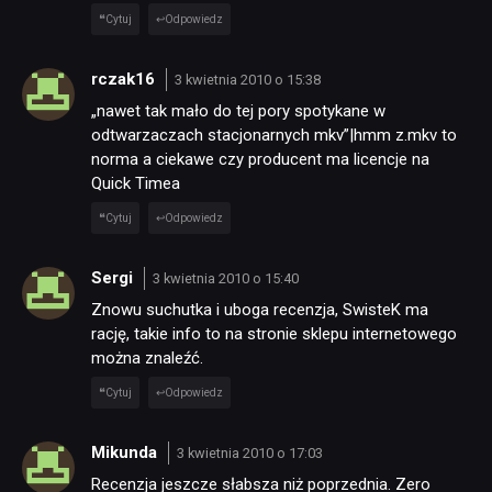
Cytuj
Odpowiedz
rczak16
3 kwietnia 2010 o 15:38
„nawet tak mało do tej pory spotykane w
odtwarzaczach stacjonarnych mkv”|hmm z.mkv to
norma a ciekawe czy producent ma licencje na
Quick Timea
Cytuj
Odpowiedz
Sergi
3 kwietnia 2010 o 15:40
Znowu suchutka i uboga recenzja, SwisteK ma
rację, takie info to na stronie sklepu internetowego
można znaleźć.
Cytuj
Odpowiedz
Mikunda
3 kwietnia 2010 o 17:03
Recenzja jeszcze słabsza niż poprzednia. Zero