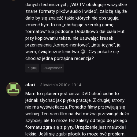
danych technicznych, „WD TV obsługuje wszystkie
znane formaty plików audio i wideo”, założę się, że
dało by się znaleźć takie których nie obsługuje,
zmienił bym to na „obsługuje szeroką gamę
formatów” lub podobne. Dodatkowo dał ciała Hut
przy kopiowaniu tekstu nie usuwając kresek
przeniesienia „kompo-nentowe”, „intu-icyjne”, ja
wiem, świąteczne lenistwo 😉 . Czy pokaże się
chociaż jedna porządna recenzja?
Cytuj
Odpowiedz
atari
3 kwietnia 2010 o 19:14
Mam to i plusem jest cisza. DVD choć ciche to
jednak słychać jak płytka pracuje. Z drugiej strony
nie ma wyświetlacza. Ponadto filmy przewijają się
wolniej. Ten sam film na dvd można przewinąć dużo
szybciej, ale to może też zależy od tego do jakiego
formatu zgra się z płyty. Urządzenie jest malutkie i
lekkie. Jeśli się zgubi pilocik to może być problem.