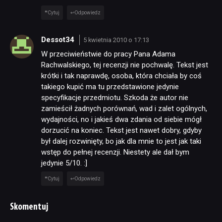
Cytuj
Odpowiedz
Dessot34
5 kwietnia 2010 o 17:13
W przeciwieństwie do pracy Pana Adama
Rachwalskiego, tej recenzji nie pochwalę. Tekst jest
krótki i tak naprawdę, osoba, która chciała by coś
takiego kupić ma tu przedstawione jedynie
specyfikacje przedmiotu. Szkoda że autor nie
zamieścił żadnych porównań, wad i zalet ogólnych,
wydajności, no i jakieś dwa zdania od siebie mógł
dorzucić na koniec. Tekst jest nawet dobry, gdyby
był dalej rozwinięty, bo jak dla mnie to jest jak taki
wstęp do pełnej recenzji. Niestety ale dał bym
jedynie 5/10. :]
Cytuj
Odpowiedz
Skomentuj