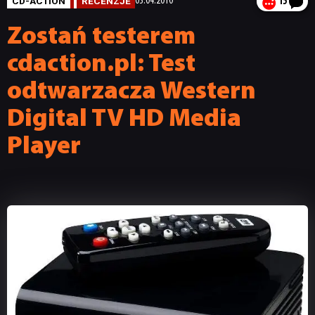
CD-ACTION
RECENZJE
03.04.2010
15
Zostań testerem
cdaction.pl: Test
odtwarzacza Western
Digital TV HD Media
Player