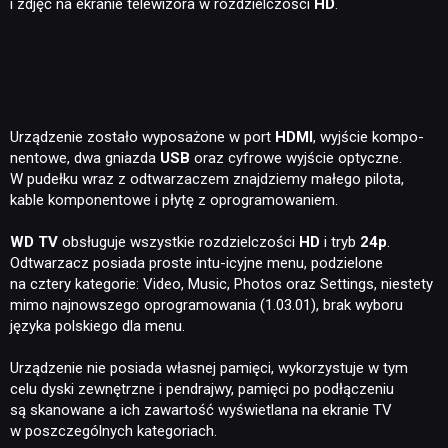
i zdjęć na ekranie telewizora w rozdzielczości
HD
.
Urządzenie zostało wyposażone w port
HDMI
, wyjście kompo-
nentowe, dwa gniazda
USB
oraz cyfrowe wyjście optyczne.
W pudełku wraz z odtwarzaczem znajdziemy małego pilota,
kable komponentowe i płytę z oprogramowaniem.
WD TV
obsługuje wszystkie rozdzielczości
HD
i tryb
24p
.
Odtwarzacz posiada proste intu-icyjne menu, podzielone
na cztery kategorie: Video, Music, Photos oraz Settings, niestety
mimo najnowszego oprogramowania (1.03.01), brak wyboru
języka polskiego dla menu.
Urządzenie nie posiada własnej pamięci, wykorzystuje w tym
celu dyski zewnętrzne i pendrajwy, pamięci po podłączeniu
są skanowane a ich zawartość wyświetlana na ekranie TV
w poszczególnych kategoriach.