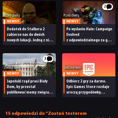
2
Przed chwilą
Przed chwilą
NEWSY
NEWSY
Dodatek do Stalkera 2
Po wydaniu Halo: Campaign
zabierze nas do dwóch
Evolved
nowych lokacji. Jedną z nich
z odpowiedzialnego za grę
seria obiecywała
studia zwolniono
od samego początku
pracowników
3
2 minut temu
Godzinę temu
NEWSY
NEWSY
Japoński rząd prosi Biały
Odbierz 2 gry za darmo.
Dom, by przestał
Epic Games Store rozdaje
publikować memy związane
uroczą przygodówkę
z japońskimi grami wideo.
i produkcję nastawioną na
„To niewłaściwe”
współpracę
15 odpowiedzi do “Zostań testerem