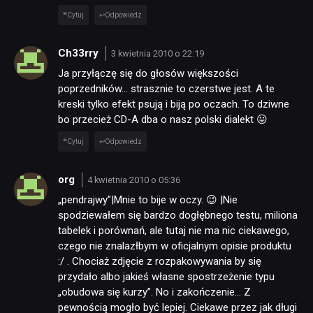
Cytuj
Odpowiedz
Ch33rry
3 kwietnia 2010 o 22:19
Ja przyłączę się do głosów większości
poprzedników… strasznie to czerstwe jest. A te
kreski tylko efekt psują i biją po oczach. To dziwne
bo przecież CD-A dba o nasz polski dialekt 😛
Cytuj
Odpowiedz
org
4 kwietnia 2010 o 05:36
„pendrajwy”|Mnie to bije w oczy. 😉 |Nie
spodziewałem się bardzo dogłębnego testu, miliona
tabelek i porównań, ale tutaj nie ma nic ciekawego,
czego nie znalazłbym w oficjalnym opisie produktu
:/ . Chociaż zdjęcie z rozpakowywania by się
przydało albo jakieś własne spostrzeżenie typu
„obudowa się kurzy”. No i zakończenie… Z
pewnością mogło być lepiej. Ciekawe przez jak długi