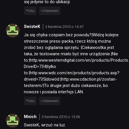
się jedynie to do ubikacji.
TECHNOLOGIE
Cytuj
Odpowiedz
SwisteK
3 kwietnia 2010 o 14:47
DYSKUSJE
Ja się chyba czepiam bez powodu?|Widzę kolejne
streszczenie press-packa, rzecz którą można
zrobić bez oglądania sprzętu. |Ciekawostka jest
JUŻ GRALIŚMY
taka, że testowane miało być inne urządzenie.|Nie
to:|http:www.westerndigital.com/en/products/Products
DriveID=734|tylko
SKLEP
to:|http:www.wdc.com/en/products/products.asp?
driveid=735|dowód:|http:www.cdaction.pl/zostan-
testerem/|To drugie jest dużo ciekawsze, bo
nowsze i posiada interfejs LAN.
Cytuj
Odpowiedz
Mnich
3 kwietnia 2010 o 15:06
SwisteK, wrzuć na luz.