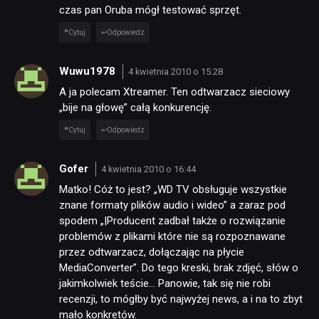
czas pan Oruba mógł testować sprzęt.
Cytuj
Odpowiedz
Wuwu1978
4 kwietnia 2010 o 15:28
A ja polecam Xtreamer. Ten odtwarzacz sieciowy
„bije na głowę” całą konkurencję.
Cytuj
Odpowiedz
Gofer
4 kwietnia 2010 o 16:44
Matko! Cóż to jest? „WD TV obsługuje wszystkie
znane formaty plików audio i wideo” a zaraz pod
spodem „|Producent zadbał także o rozwiązanie
problemów z plikami które nie są rozpoznawane
przez odtwarzacz, dołączając na płycie
MediaConverter”. Do tego kreski, brak zdjęć, słów o
jakimkolwiek teście… Panowie, tak się nie robi
recenzji, to mógłby być najwyżej news, a i na to zbyt
mało konkretów.