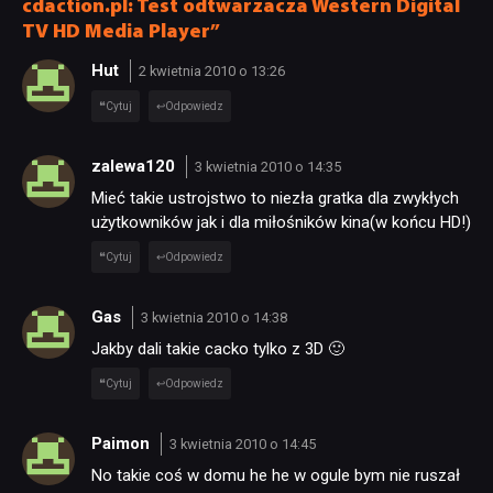
cdaction.pl: Test odtwarzacza Western Digital
TV HD Media Player”
Hut
2 kwietnia 2010 o 13:26
Cytuj
Odpowiedz
zalewa120
3 kwietnia 2010 o 14:35
NEWSY
Mieć takie ustrojstwo to niezła gratka dla zwykłych
użytkowników jak i dla miłośników kina(w końcu HD!)
RECENZJE
Cytuj
Odpowiedz
Gas
3 kwietnia 2010 o 14:38
PUBLICYSTYKA
Jakby dali takie cacko tylko z 3D 🙂
Cytuj
Odpowiedz
KULTURA
Paimon
3 kwietnia 2010 o 14:45
RETRO
No takie coś w domu he he w ogule bym nie ruszał