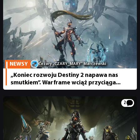
NEWSY
RECENZJE
PUBLICYSTYKA
NEWSY
Cezary „CZARY_MARY” Marczewski
„Koniec rozwoju Destiny 2 napawa nas
KULTURA
smutkiem”. Warframe wciąż przyciąga...
RETRO
2
TECHNOLOGIE
DYSKUSJE