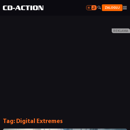


ZALOGUJ


Tag:
Digital Extremes