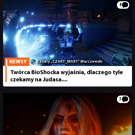
4
NEWSY
Cezary „CZARY_MARY” Marczewski
Twórca BioShocka wyjaśnia, dlaczego tyle
czekamy na Judasa....
3
NEWSY
RECENZJE