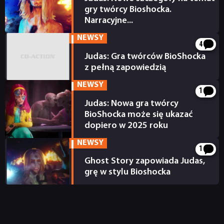
gry twórcy Bioshocka.
Narracyjne...
26.03.2024
NEWSY
4
Judas: Gra twórców BioShocka
z pełną zapowiedzią
31.01.2024
NEWSY
1
Judas: Nowa gra twórcy
BioShocka może się ukazać
dopiero w 2025 roku
08.02.2023
NEWSY
1
Ghost Story zapowiada Judas,
grę w stylu Bioshocka
09.12.2022