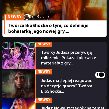
PUBLICYSTYKA
NEWSY
Sam Goldman
Twórca BioShocka o tym, co definiuje
KULTURA
bohaterkę jego nowej gry....
RETRO
NEWSY
Twórcy Judasa przerywają
milczenie. Pokazali pierwsze
TECHNOLOGIE
materiały z gry...
28.08.2025
NEWSY
DYSKUSJE
3
Judas ma „lepiej reagować
na decyzje graczy”. Twórca
JUŻ GRALIŚMY
BioShocka...
03.01.2025
NEWSY
SKLEP
Judas: Nowe szczegóły na temat