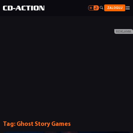


ZALOGUJ


Tag:
Ghost Story Games