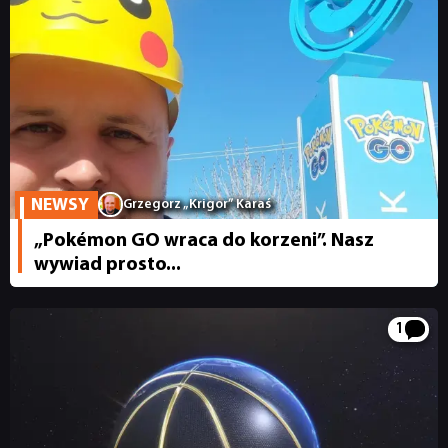
NEWSY
NEWSY
Grzegorz „Krigor” Karaś
„Pokémon GO wraca do korzeni”. Nasz
RECENZJE
wywiad prosto...
PUBLICYSTYKA
1
KULTURA