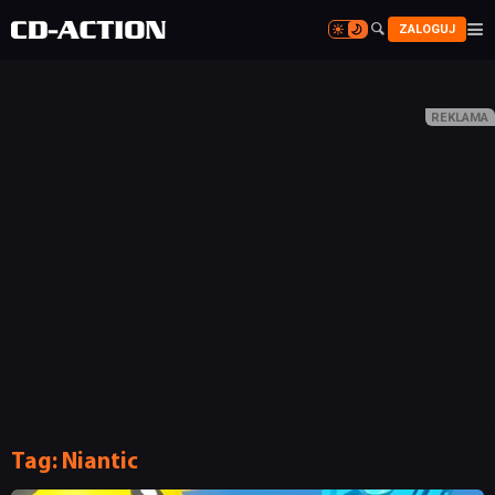


ZALOGUJ


Tag:
Niantic