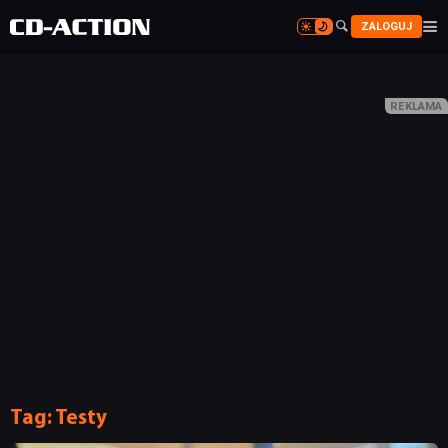


ZALOGUJ


Tag:
Testy