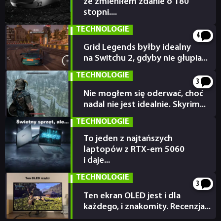
że zmieniłem zdanie o 180
stopni....
SKLEP
13.02.2026
TECHNOLOGIE
4
Grid Legends byłby idealny
na Switchu 2, gdyby nie głupia...
28.01.2026
TECHNOLOGIE
3
Nie mogłem się oderwać, choć
nadal nie jest idealnie. Skyrim...
07.01.2026
TECHNOLOGIE
To jeden z najtańszych
laptopów z RTX-em 5060
i daje...
17.12.2025
TECHNOLOGIE
3
Ten ekran OLED jest i dla
każdego, i znakomity. Recenzja...
16.12.2025