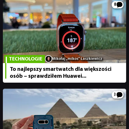
8
TECHNOLOGIE
Mikołaj „mikos” Łaszkiewicz
To najlepszy smartwatch dla większości
osób – sprawdziłem Huawei...
3
NEWSY