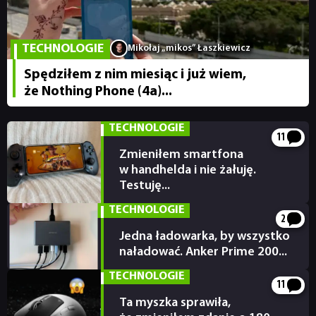
RECENZJE
TECHNOLOGIE
Mikołaj „mikos” Łaszkiewicz
PUBLICYSTYKA
Spędziłem z nim miesiąc i już wiem,
że Nothing Phone (4a)...
KULTURA
TECHNOLOGIE
11
RETRO
Zmieniłem smartfona
w handhelda i nie żałuję.
Testuję...
20.02.2026
TECHNOLOGIE
TECHNOLOGIE
2
Jedna ładowarka, by wszystko
DYSKUSJE
naładować. Anker Prime 200...
17.02.2026
TECHNOLOGIE
11
JUŻ GRALIŚMY
Ta myszka sprawiła,