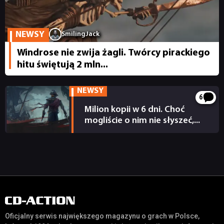
DYSKUSJE
NEWSY
SmilingJack
JUŻ GRALIŚMY
Windrose nie zwija żagli. Twórcy pirackiego
hitu świętują 2 mln...
SKLEP
NEWSY
6
Milion kopii w 6 dni. Choć
mogliście o nim nie słyszeć,...
20.04.2026
Oficjalny serwis największego magazynu o grach w Polsce,