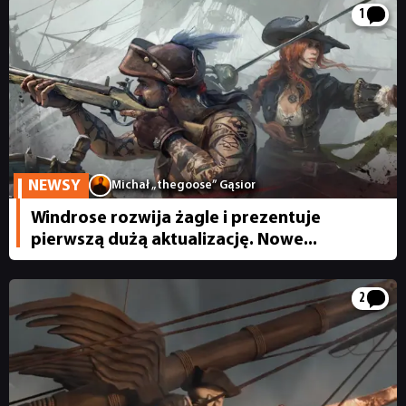
1
NEWSY
RECENZJE
NEWSY
Michał „thegoose” Gąsior
PUBLICYSTYKA
Windrose rozwija żagle i prezentuje
pierwszą dużą aktualizację. Nowe...
KULTURA
2
RETRO
TECHNOLOGIE