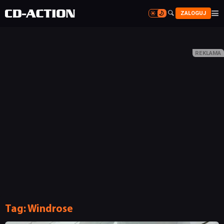


ZALOGUJ


Tag:
Windrose