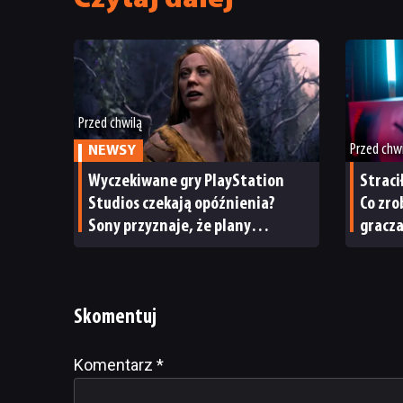
Czytaj dalej
Przed chwilą
Przed chw
NEWSY
Wyczekiwane gry PlayStation
Straci
Studios czekają opóźnienia?
Co zro
Sony przyznaje, że plany
gracz
wydawnicze na bieżący rok
podatkowy uległy zmianie
Skomentuj
Komentarz
Alternative:
*