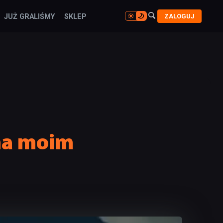

ZALOGUJ
JUŻ GRALIŚMY
SKLEP

 na moim