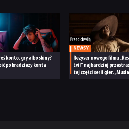
Przed chwilą
ilą
NEWSY
łeś konto, gry albo skiny?
Reżyser nowego filmu „Re
bić po kradzieży konta
Evil” najbardziej przestras
a
tej części serii gier. „Musi
przestać grać”