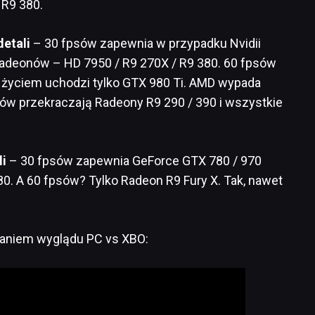
 R9 380.
detali
– 30 fpsów zapewnia w przypadku Nvidii
adeonów – HD 7950 / R9 270X / R9 380. 60 fpsów
z życiem uchodzi tylko GTX 980 Ti. AMD wypada
psów przekraczają Radeony R9 290 / 390 i wszystkie
li
– 30 fpsów zapewnia GeForce GTX 780 / 970
0. A 60 fpsów? Tylko Radeon R9 Fury X. Tak, nawet
naniem wyglądu PC vs XBO: