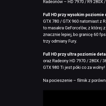
Radeonów – HD 7970 / R9 280X /
Full HD przy wysokim poziomie 
GTX 780 / GTX 960 natomiast z R
to masakra GeForce’ów, z której 
znacznie lepiej, bo granicę 60 f
trzy odmiany Fury.
Full HD przy ultra poziomie deta
oraz Radeony HD 7970 / 280X / 38
GTX 980 Ti jest póki co za wolny!
Na pocieszenie – filmik z porów