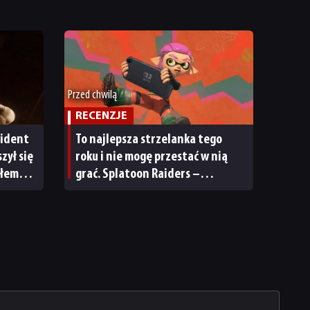
Przed chwilą
RECENZJE
sident
To najlepsza strzelanka tego
zył się
roku i nie mogę przestać w nią
ałem
grać. Splatoon Raiders –
recenzja