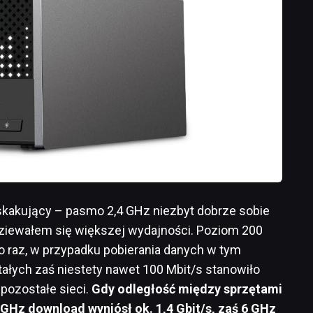
skakujący – pasmo 2,4 GHz niezbyt dobrze sobie
odziewałem się większej wydajności. Poziom 200
ko raz, w przypadku pobierania danych w tym
łych zaś niestety nawet 100 Mbit/s stanowiło
 pozostałe sieci.
Gdy odległość między sprzętami
5 GHz download wyniósł ok. 1,4 Gbit/s, zaś 6 GHz