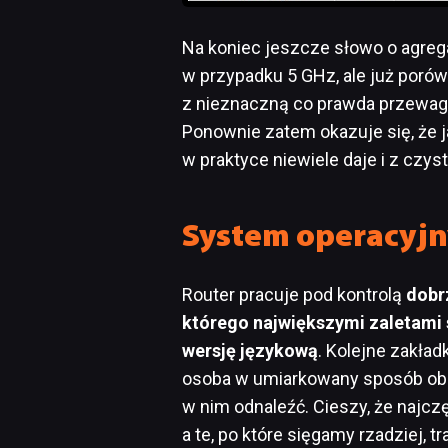
Na koniec jeszcze słowo o agrega
w przypadku 5 GHz, ale już porów
z nieznaczną co prawda przewagą 
Ponownie zatem okazuje się, że ja
w praktyce niewiele daje i z czy
System operacyj
Router pracuje pod kontrolą
dobr
którego największymi zaletami s
wersję językową
. Kolejne zakład
osoba w umiarkowany sposób obe
w nim odnaleźć. Cieszy, że najcz
a te, po które sięgamy rzadziej, t