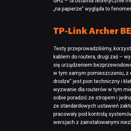
GHz – ta ostatnia teoretycznie m
„na papierze” wygląda to fenomen
TP-Link Archer B
Testy przeprowadziliśmy, korzys
kablem do routera, drugi zaś – w
się urządzeniem bezprzewodowo.
w tym samym pomieszczeniu, z od
drodze” jest pion techniczny i k
wyzwanie dla routerów w tym mies
sobie poradzić ze stropem i jedn
ze standardowych ustawień zakt
pracowały pod kontrolą system
wersjach z zainstalowanymi nie