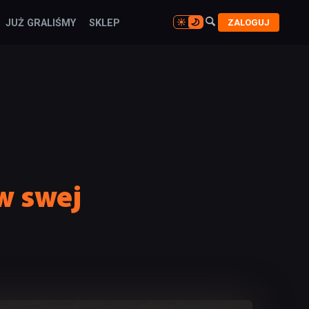

ZALOGUJ
JUŻ GRALIŚMY
SKLEP

 w swej