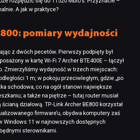
oże rozpędzić się do 11520 Mbit/s. Przyznacie –
alnie. A jak w praktyce?
E800: pomiary wydajności
tając z dwóch pecetów. Pierwszy podpięty był
yposażony w kartę Wi-Fi 7 Archer BTE400E – łączył
 Zmierzyliśmy wydajność w trzech miejscach:
ległości 1 m; w pokoju przeciwległym, gdzie „po
latka schodowa, co na ogół stanowi największe
zkaniu; a także na piętrze – tutaj router musiał
ą ścianą działową. TP-Link Archer BE800 korzystał
ualizowanego firmware’u, obydwa komputery zaś
ów Windows 11 w najnowszych dostępnych
zbędnymi sterownikami.