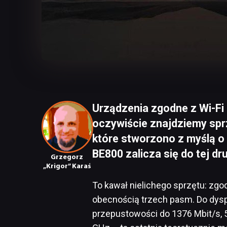
Urządzenia zgodne z Wi-Fi 
oczywiście znajdziemy sprzę
które stworzono z myślą o
BE800 zalicza się do tej dru
Grzegorz
„Krigor” Karaś
To kawał nielichego sprzętu: zg
obecnością trzech pasm. Do dys
przepustowości do 1376 Mbit/s, 5 