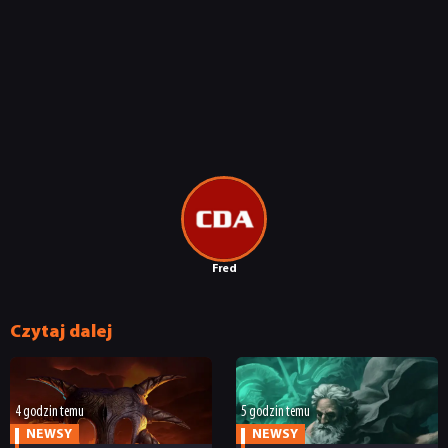
RETRO
TECHNOLOGIE
DYSKUSJE
JUŻ GRALIŚMY
Fred
SKLEP
Czytaj dalej
4 godzin temu
5 godzin temu
NEWSY
NEWSY