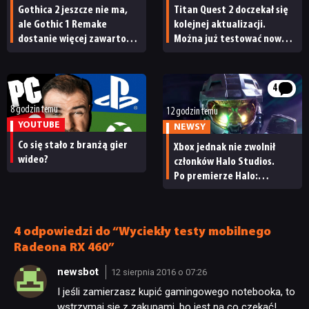
Gothica 2 jeszcze nie ma,
Titan Quest 2 doczekał się
ale Gothic 1 Remake
kolejnej aktualizacji.
dostanie więcej zawartości.
Można już testować nową
Twórcy zapowiadają
specjalizację oraz system
nadchodzące zmiany
craftingu
4
8 godzin temu
12 godzin temu
YOUTUBE
NEWSY
Co się stało z branżą gier
Xbox jednak nie zwolnił
wideo?
członków Halo Studios.
Po premierze Halo:
Campaign Evolved z pracą
pożegnały się inne osoby
4 odpowiedzi do “Wyciekły testy mobilnego
Radeona RX 460”
newsbot
12 sierpnia 2016 o 07:26
I jeśli zamierzasz kupić gamingowego notebooka, to
wstrzymaj się z zakupami, bo jest na co czekać!