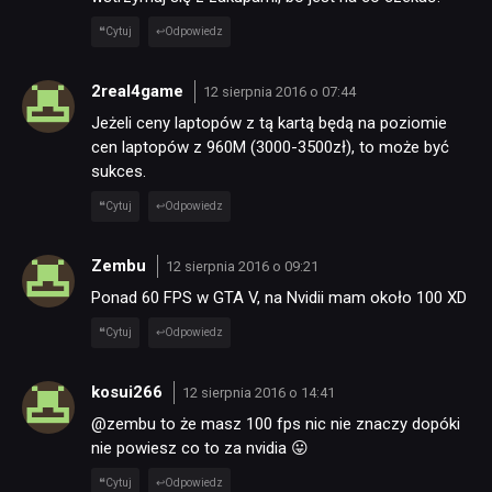
Cytuj
Odpowiedz
2real4game
12 sierpnia 2016 o 07:44
Jeżeli ceny laptopów z tą kartą będą na poziomie
cen laptopów z 960M (3000-3500zł), to może być
sukces.
Cytuj
Odpowiedz
Zembu
12 sierpnia 2016 o 09:21
Ponad 60 FPS w GTA V, na Nvidii mam około 100 XD
Cytuj
Odpowiedz
kosui266
12 sierpnia 2016 o 14:41
@zembu to że masz 100 fps nic nie znaczy dopóki
nie powiesz co to za nvidia 😛
Cytuj
Odpowiedz