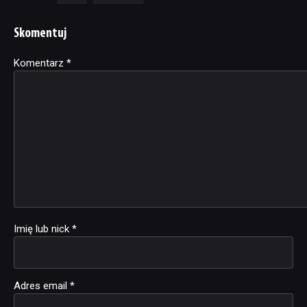
Skomentuj
Komentarz
Alternative:
*
Imię lub nick
*
Adres email
*