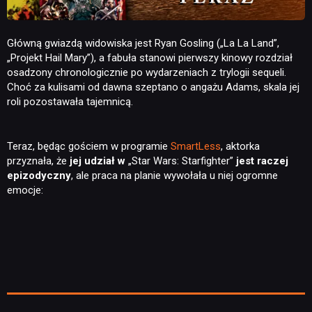
Główną gwiazdą widowiska jest Ryan Gosling („La La Land”,
„Projekt Hail Mary”), a fabuła stanowi pierwszy kinowy rozdział
osadzony chronologicznie po wydarzeniach z trylogii sequeli.
Choć za kulisami od dawna szeptano o angażu Adams, skala jej
roli pozostawała tajemnicą.
Teraz, będąc gościem w programie
SmartLess
, aktorka
przyznała, że
jej udział w
„Star Wars: Starfighter”
jest raczej
epizodyczny
, ale praca na planie wywołała u niej ogromne
emocje: