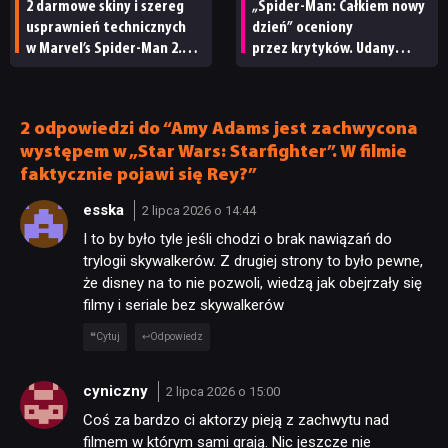
2 darmowe skiny i szereg
„Spider-Man: Całkiem nowy
usprawnień technicznych
dzień” oceniony
w Marvel’s Spider-Man 2.
przez krytyków. Udany
Insomniac Games
reset czy powtórka
przypomina o sobie
z rozrywki?
w szczytowym momencie
2 odpowiedzi do “Amy Adams jest zachwycona
pająkowego szaleństwa
występem w „Star Wars: Starfighter”. W filmie
faktycznie pojawi się Rey?”
esska
2 lipca 2026 o 14:44
I to by było tyle jeśli chodzi o brak nawiązań do
trylogii skywalkerów. Z drugiej strony to było pewne,
że disney na to nie pozwoli, wiedzą jak obejrzały się
filmy i seriale bez skywalkerów
Cytuj
Odpowiedz
cyniczny
2 lipca 2026 o 15:00
Coś za bardzo ci aktorzy pieją z zachwytu nad
filmem w którym sami grają. Nic jeszcze nie