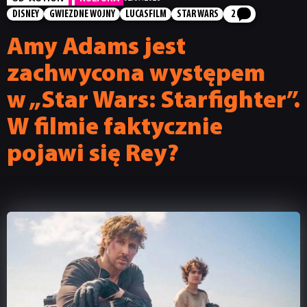
DISNEY
GWIEZDNE WOJNY
LUCASFILM
STAR WARS
2
Amy Adams jest
zachwycona występem
w „Star Wars: Starfighter”.
W filmie faktycznie
pojawi się Rey?