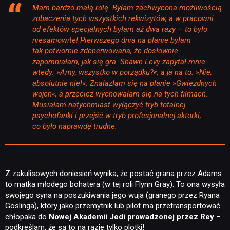
Mam bardzo małą rolę. Byłam zachwycona możliwością
zobaczenia tych wszystkich rekwizytów, a w pracowni
od efektów specjalnych byłam aż dwa razy – to było
niesamowite! Pierwszego dnia na planie byłam
tak potwornie zdenerwowana, że dosłownie
zapomniałam, jak się gra. Shawn Levy zapytał mnie
wtedy: »Amy, wszystko w porządku?«, a ja na to: »Nie,
absolutnie nie!«. Znalazłam się na planie »Gwiezdnych
wojen«, a przecież wychowałam się na tych filmach.
Musiałam natychmiast wyłączyć tryb totalnej
psychofanki i przejść w tryb profesjonalnej aktorki,
co było naprawdę trudne.
Z zakulisowych doniesień wynika, że postać grana przez Adams
to matka młodego bohatera (w tej roli Flynn Gray). To ona wysyła
swojego syna na poszukiwania jego wuja (granego przez Ryana
Goslinga), który jako przemytnik lub pilot ma przetransportować
chłopaka do
Nowej Akademii Jedi prowadzonej przez Rey
–
podkreślam, że są to na razie tylko plotki!