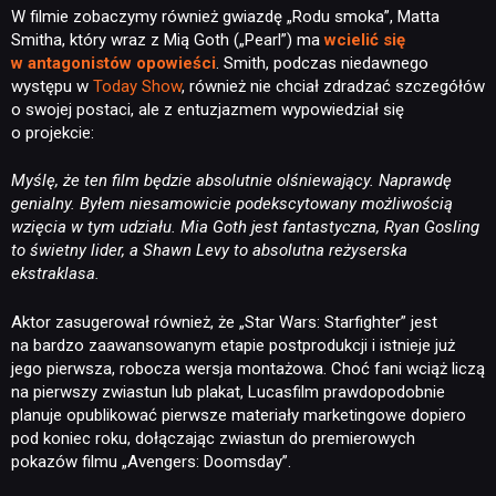
W filmie zobaczymy również gwiazdę „Rodu smoka”, Matta
Smitha, który wraz z Mią Goth („Pearl”) ma
wcielić się
KULTURA
w antagonistów opowieści
. Smith, podczas niedawnego
występu w
Today Show
, również nie chciał zdradzać szczegółów
o swojej postaci, ale z entuzjazmem wypowiedział się
o projekcie:
RETRO
Myślę, że ten film będzie absolutnie olśniewający. Naprawdę
genialny. Byłem niesamowicie podekscytowany możliwością
TECHNOLOGIE
wzięcia w tym udziału. Mia Goth jest fantastyczna, Ryan Gosling
to świetny lider, a Shawn Levy to absolutna reżyserska
ekstraklasa.
DYSKUSJE
Aktor zasugerował również, że „Star Wars: Starfighter” jest
na bardzo zaawansowanym etapie postprodukcji i istnieje już
JUŻ GRALIŚMY
jego pierwsza, robocza wersja montażowa. Choć fani wciąż liczą
na pierwszy zwiastun lub plakat, Lucasfilm prawdopodobnie
planuje opublikować pierwsze materiały marketingowe dopiero
SKLEP
pod koniec roku, dołączając zwiastun do premierowych
pokazów filmu „Avengers: Doomsday”.