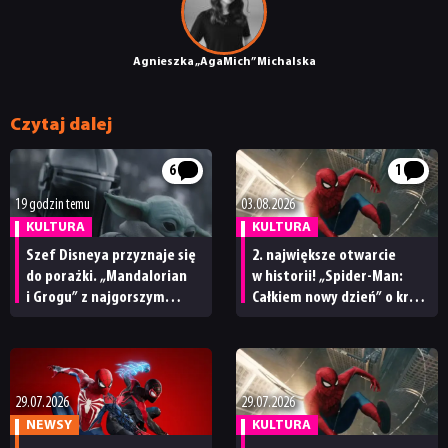
Agnieszka „AgaMich” Michalska
Czytaj dalej
6
1
19 godzin temu
03.08.2026
KULTURA
KULTURA
Szef Disneya przyznaje się
2. największe otwarcie
do porażki. „Mandalorian
w historii! „Spider-Man:
i Grogu” z najgorszym
Całkiem nowy dzień” o krok
wynikiem w historii Star
od rekordu „Avengersów:
Wars
Końca gry”
29.07.2026
29.07.2026
NEWSY
KULTURA