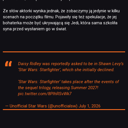
Ze słów aktorki wynika jednak, że zobaczymy ją jedynie w kilku
scenach na początku filmu. Pojawiły się też spekulacje, że jej
bohaterka może być ukrywającą się Jedi, która sama szkoliła
syna przed wysłaniem go w świat.
Daisy Ridley was reportedly asked to be in Shawn Levy’s
‘Star Wars: Starfighter’, which she initially declined.
‘Star Wars: Starfighter’ takes place after the events of
the sequel trilogy, releasing Summer 2027!
NEWSY
pic.twitter.com/8PlhRSvWk7
— Unofficial Star Wars (@unofficialsw)
July 1, 2026
RECENZJE
PUBLICYSTYKA