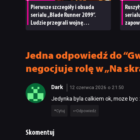
Pierwsze szczegóły i obsada
Ruszył
serialu „Blade Runner 2099”.
serial
Ludzie przegrali wojnę
zapow
z replikantami
o tron
Jedna odpowiedź do “Gw
negocjuje rolę w „Na skr
Dark
12 czerwca 2026 o 21:50
Jedynka byla calkiem ok, moze byc 
Cytuj
Odpowiedz
Skomentuj