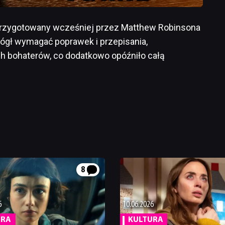
 przygotowany wcześniej przez Matthew Robinsona
mógł wymagać poprawek i przepisania,
h bohaterów, co dodatkowo opóźniło całą
8
6
10.06.2026
URA
KULTURA