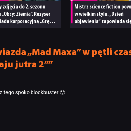
y zdjęcia do 2. sezonu
Mistrz science fiction pow
u „Obcy: Ziemia”. Reżyser
w wielkim stylu. „Dzień
iada korporacyjną „Grę
objawienia” zapowiada się
”
tego lata
iazda „Mad Maxa” w pętli czas
aju jutra 2””
z tego spoko blockbuster 🙂