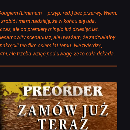
ougiem (Limanem – przyp. red.) bez przerwy. Wiem,
zrobić i mam nadzieję, że w końcu się uda.
czas, ale od premiery minęło już dziesięć lat.
iesamowity scenariusz, ale uważam, że zadziałałby
akręcili ten film osiem lat temu. Nie twierdzę,
ytni, ale trzeba wziąć pod uwagę, że to cała dekada.