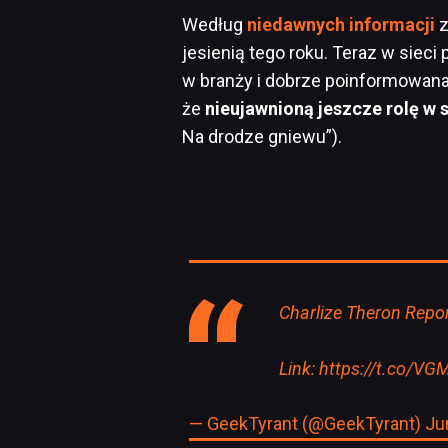
Według
niedawnych informacji
z
jesienią tego roku. Teraz w sieci
w branży i dobrze poinformowan
że
nieujawnioną jeszcze rolę w 
Na drodze gniewu”).
Charlize Theron Repo
Link:
https://t.co/VG
— GeekTyrant (@GeekTyrant)
Ju