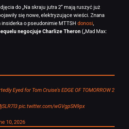
djęcia do „Na skraju jutra 2” mają ruszyć już
 pojawiły się nowe, elektryzujące wieści. Znana
a insiderka o pseudonimie MTTSH
donosi
,
sequelu negocjuje Charlize Theron
(„Mad Max:
rtedly Eyed for Tom Cruise's EDGE OF TOMORROW 2
MjSLR7l3
pic.twitter.com/wGVgpSN9px
ne 10, 2026