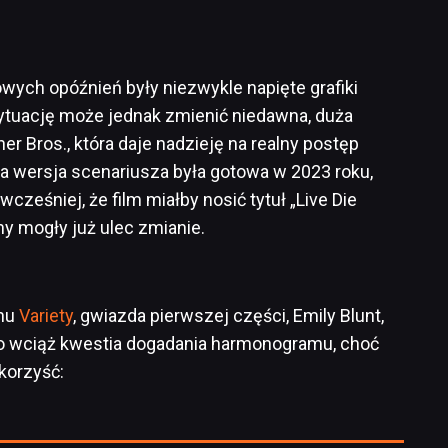
h opóźnień były niezwykle napięte grafiki
Sytuację może jednak zmienić niedawna, duża
r Bros., która daje nadzieję na realny postęp
a wersja scenariusza była gotowa w 2023 roku,
ześniej, że film miałby nosić tytuł „Live Die
ny mogły już ulec zmianie.
nu
Variety
, gwiazda pierwszej części, Emily Blunt,
 to wciąż kwestia dogadania harmonogramu, choć
korzyść: