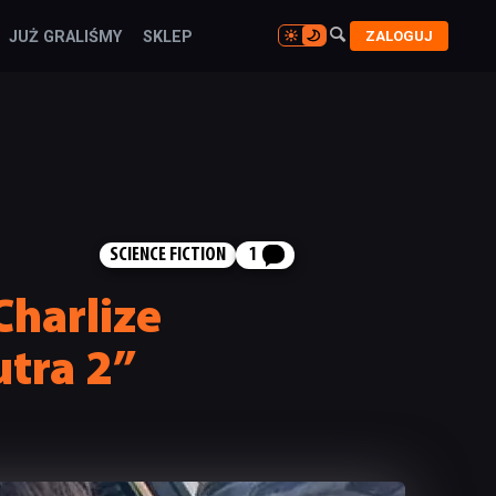

ZALOGUJ
JUŻ GRALIŚMY
SKLEP

SCIENCE FICTION
1
Charlize
utra 2”