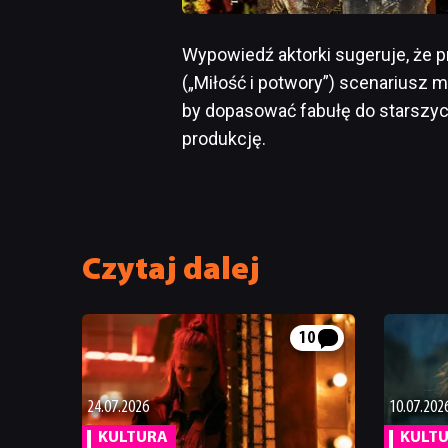
Wypowiedź aktorki sugeruje, że
(„Miłość i potwory”) scenariusz 
by dopasować fabułę do starszyc
produkcję.
Czytaj dalej
10
24.07.2026
10.07.202
KULTURA
KULT