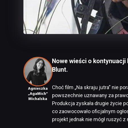
Nowe wieści o kontynuacji 
Blunt.
Choć film „Na skraju jutra” nie po
Agnieszka
„AgaMich”
powszechnie uznawany za prawdzi
Michalska
Produkcja zyskała drugie życie p
co zaowocowało oficjalnym ogłos
projekt jednak nie mógł ruszyć z 