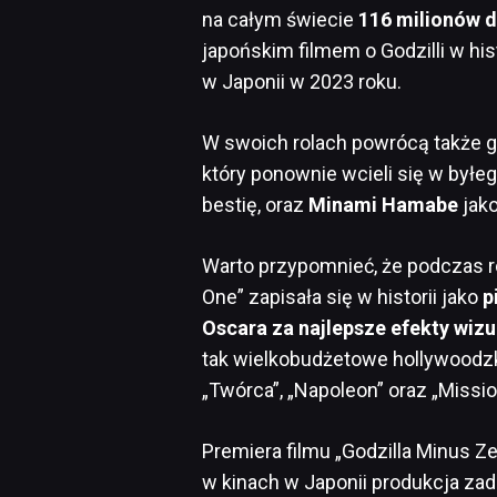
na całym świecie
116 milionów 
japońskim filmem o Godzilli w his
w Japonii w 2023 roku.
W swoich rolach powrócą także 
który ponownie wcieli się w byłe
bestię, oraz
Minami Hamabe
jako
Warto przypomnieć, że podczas r
One” zapisała się w historii jako
p
Oscara za najlepsze efekty wizu
tak wielkobudżetowe hollywoodzkie
„Twórca”, „Napoleon” oraz „Missi
Premiera filmu „Godzilla Minus Z
w kinach w Japonii produkcja za