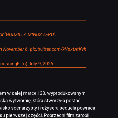
for ‘GODZILLA MINUS ZERO’.
on November 6.
pic.twitter.com/kVpxtAtKvh
scussingFilm)
July 9, 2026
ilmem w całej marce i 33. wyprodukowanym
ską wytwórnię, która stworzyła postać
isko scenarzysty i reżysera sequela powraca
su pierwszej części. Poprzedni film zarobił