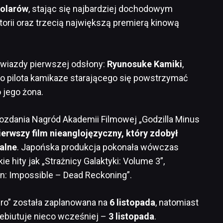
dolarów
, stając się najbardziej dochodowym
torii oraz trzecią największą premierą kinową
gwiazdy pierwszej odsłony:
Ryunosuke Kamiki
,
go pilota kamikaze starającego się powstrzymać
 jego żona.
ozdania Nagród Akademii Filmowej „Godzilla Minus
ierwszy film nieanglojęzyczny, który zdobył
alne
. Japońska produkcja pokonała wówczas
 hity jak „Strażnicy Galaktyki: Volume 3”,
on: Impossible – Dead Reckoning”.
ero” została zaplanowana na
6 listopada
, natomiast
debiutuje nieco wcześniej –
3 listopada
.