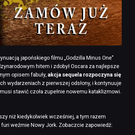
ynuacją japońskiego filmu „Godzilla Minus One”
ędzynarodowym hitem i zdobył Oscara za najlepsze
alnym opisem fabuły,
akcja sequela rozpoczyna się
wych wydarzeniach z pierwszej odsłony, i kontynuuje
ra musi stawić czoła zupełnie nowemu kataklizmowi.
szy niż kiedykolwiek wcześniej, a tym razem
j furi weźmie Nowy Jork. Zobaczcie zapowiedź: