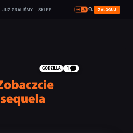

ZALOGUJ
JUŻ GRALIŚMY
SKLEP

GODZILLA
1
Zobaczcie
 sequela