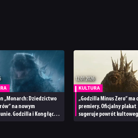
6
12.01.2026
URA
KULTURA
on „Monarch: Dziedzictwo
„Godzilla Minus Zero” ma 
rów” na nowym
premiery. Oficjalny plakat
unie. Godzilla i Kong łączą
sugeruje powrót kultowe
rzeciw nowemu zagrożeniu
potwora