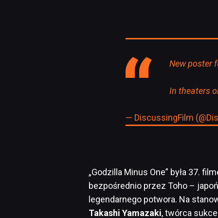
New poster 
In theaters 
— DiscussingFilm (@Di
„Godzilla Minus One” była 37. f
bezpośrednio przez Toho – japoń
legendarnego potwora. Na stanow
Takashi Yamazaki
, twórca sukce