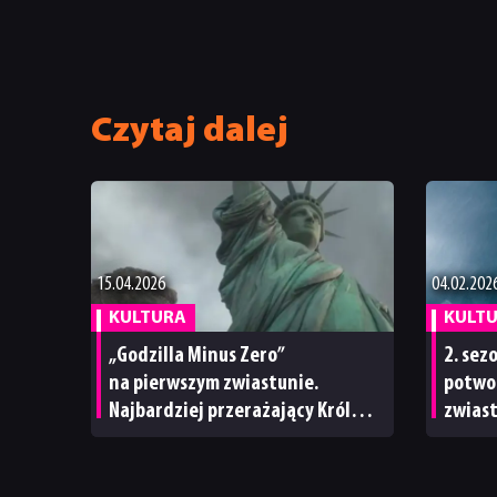
Czytaj dalej
15.04.2026
04.02.202
KULTURA
KULT
„Godzilla Minus Zero”
2. sez
na pierwszym zwiastunie.
potwo
Najbardziej przerażający Król
zwiast
Potworów powraca
siły p