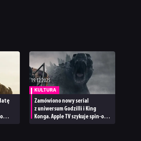
19.12.2025
KULTURA
datę
Zamówiono nowy serial
z uniwersum Godzilli i King
go
Konga. Apple TV szykuje spin-off
„Monarch: Dziedzictwo
potworów”