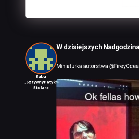
W dzisiejszych Nadgodzinac
Miniaturka autorstwa @FireyOcea
Kuba
„SztywnyPatyk”
Stolarz