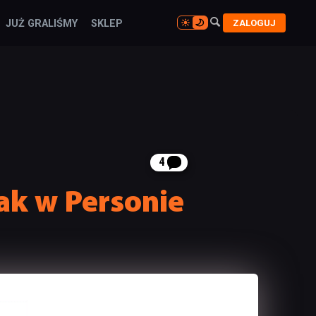

ZALOGUJ
JUŻ GRALIŚMY
SKLEP

4
jak w Personie