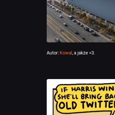
Autor:
Kowal
, a jakże <3.