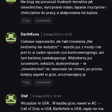
Nie boją się poruszać trudnych tematów jak
DYSKUSJE
niewolnictwo, wyrzynanie indian, łapanie murzynów i
chińczyków do pracy, a skalpowania nie będzie.
Cytuj
Odpowiedz
JUŻ GRALIŚMY
DarthKoza
9 maja 2012 o 12:07
SKLEP
Ciekawe wypowiedzi, ale fakt mowienia „Nie
bedziemy sie wstydzic” – wyszlo juz z mody i nie
jest to w zaden sposob cos kontrowersyjnego, ani
tym bardziej zaskakujacego. Widzelismy juz
szowinizm, seksizm, dyskryminacje – te
„niewolnictwo” nic wlasciwie nie zmieni, po prostu
kolejny aspekt w grze, urozmaicajacy ja.
Cytuj
Odpowiedz
Olaf
9 maja 2012 o 12:24
Wszędzie te USA… W każdej grze, nawet w AC -.-
Call of Duty w USA, Battlefield w USA, nigdy nie ma