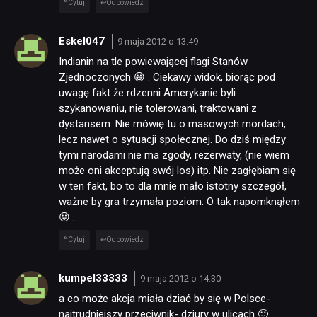
Cytuj
Odpowiedz
Eskel047
9 maja 2012 o 13:49
Indianin na tle powiewającej flagi Stanów
Zjednoczonych 😀 . Ciekawy widok, biorąc pod
uwagę fakt że rdzenni Amerykanie byli
szykanowaniu, nie tolerowani, traktowani z
dystansem. Nie mówię tu o masowych mordach,
lecz nawet o sytuacji społecznej. Do dziś między
tymi narodami nie ma zgody, rezerwaty, (nie wiem
może oni akceptują swój los) itp. Nie zagłębiam się
w ten fakt, bo to dla mnie mało istotny szczegół,
ważne by gra trzymała poziom. O tak napomknąłem
😛 .
Cytuj
Odpowiedz
kumpel33333
9 maja 2012 o 14:30
a co może akcja miała dziać by się w Polsce-
najtrudniejszy przeciwnik- dziury w ulicach 🙂