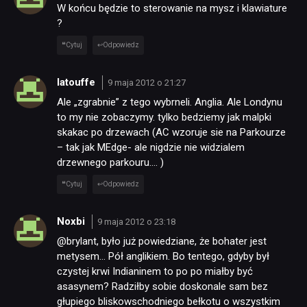
W końcu będzie to sterowanie na mysz i klawiature
?
Cytuj
Odpowiedz
latouffe
9 maja 2012 o 21:27
Ale „zgrabnie” z tego wybrneli. Anglia. Ale Londynu
to my nie zobaczymy. tylko bedziemy jak malpki
skakac po drzewach (AC wzoruje sie na Parkourze
– tak jak MEdge- ale nigdzie nie widzialem
drzewnego parkouru…. )
Cytuj
Odpowiedz
Noxbi
9 maja 2012 o 23:18
@brylant, było już powiedziane, że bohater jest
metysem… Pół anglikiem. Bo tentego, gdyby był
czystej krwi Indianinem to po po miałby być
asasynem? Radziłby sobie doskonale sam bez
głupiego bliskowschodniego bełkotu o wszystkim