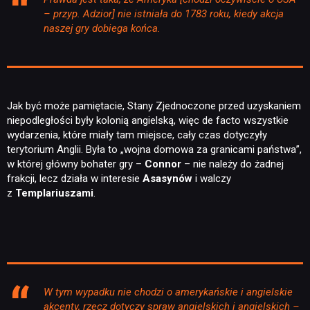
– przyp. Adzior] nie istniała do 1783 roku, kiedy akcja
naszej gry dobiega końca.
Jak być może pamiętacie, Stany Zjednoczone przed uzyskaniem
niepodległości były kolonią angielską, więc de facto wszystkie
wydarzenia, które miały tam miejsce, cały czas dotyczyły
terytorium Anglii. Była to „wojna domowa za granicami państwa”,
w której główny bohater gry –
Connor
– nie należy do żadnej
frakcji, lecz działa w interesie
Asasynów
i walczy
z
Templariuszami
.
W tym wypadku nie chodzi o amerykańskie i angielskie
akcenty, rzecz dotyczy spraw angielskich i angielskich –