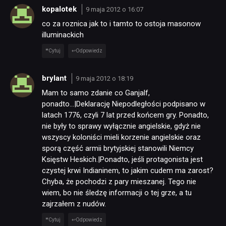
kopalotek
9 maja 2012 o 16:07
co za roznica jak to i tamto to ostoja masonow
illuminackich
Cytuj
Odpowiedz
brylant
9 maja 2012 o 18:19
Mam to samo zdanie co Ganjalf,
ponadto…|Deklarację Niepodległości podpisano w
latach 1776, czyli 7 lat przed końcem gry. Ponadto,
nie były to sprawy wyłącznie angielskie, gdyż nie
wszyscy koloniści mieli korzenie angielskie oraz
sporą część armii brytyjskiej stanowili Niemcy
Księstw Heskich.|Ponadto, jeśli protagonista jest
czystej krwi Indianinem, to jakim cudem ma zarost?
Chyba, że pochodzi z pary mieszanej. Tego nie
wiem, bo nie śledzę informacji o tej grze, a tu
zajrzałem z nudów.
Cytuj
Odpowiedz