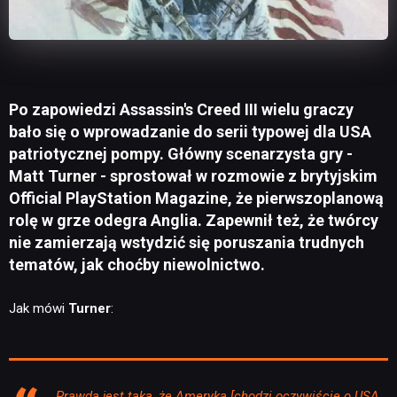
Po zapowiedzi Assassin's Creed III wielu graczy
bało się o wprowadzanie do serii typowej dla USA
patriotycznej pompy. Główny scenarzysta gry -
Matt Turner - sprostował w rozmowie z brytyjskim
Official PlayStation Magazine, że pierwszoplanową
rolę w grze odegra Anglia. Zapewnił też, że twórcy
nie zamierzają wstydzić się poruszania trudnych
tematów, jak choćby niewolnictwo.
Jak mówi
Turner
:
Prawda jest taka, że Ameryka [chodzi oczywiście o USA