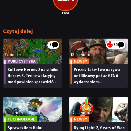
Fred
Czytaj dalej
5
30
35 minut temu
18 godzin temu
PUBLICYSTYKA
NEWSY
Kultowe Heroes 2 na silniku
Prezes Take-Two nazywa
Heroes 3. Ten rewelacyjny
netfliksowy pokaz GTA 6
mod powinien sprawdzić
wydarzeniem
każdy fan
obowiązkowym. Nawet
nie wie, ilu Netflix
ma subskrybentów
21 godzin temu
23 godzin temu
TECHNOLOGIE
NEWSY
Sprawdziłem Halo:
Dying Light 2, Gears of War: