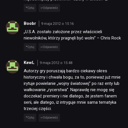
Cytuj
Odpowiedz
Boobr
9 maja 2012 o 15:16
„U.S.A. zostało założone przez właścicieli
niewolników, którzy pragnęli być wolni” – Chris Rock
Cytuj
Odpowiedz
KewL
9 maja 2012 o 15:48
Autorzy gry poruszają bardzo ciekawy okres
historyczny i chwała bogu, za to, ponieważ już mnie
irytuje powielanie „wojny światowej” po raz enty lub
wałkowanie „rycerstwa”. Naprawdę nie mogę się
doczekać premiery i nie dlatego, że jestem fanem
serii, ale dlatego, iż intryguje mnie sama tematyka
trzeciej części.
Cytuj
Odpowiedz