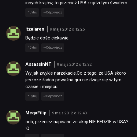
innych krajów, to przecież USA rządzi tym światem.
Cytuj
Odpowiedz
Itzalaren
9 maja 2012 o 12:25
Będzie dość ciekawie.
Cytuj
Odpowiedz
AssassinNT
9 maja 2012 o 12:32
Wy jak zwykle narzekacie.Co z tego, że USA skoro
jeszcze żadna poważna gra nie dzieje się w tym
czasie i miejscu.
Cytuj
Odpowiedz
MegaFilip
9 maja 2012 o 12:43
ocb, przeciez napisane ze akcji NIE BEDZIE w USA?
:O