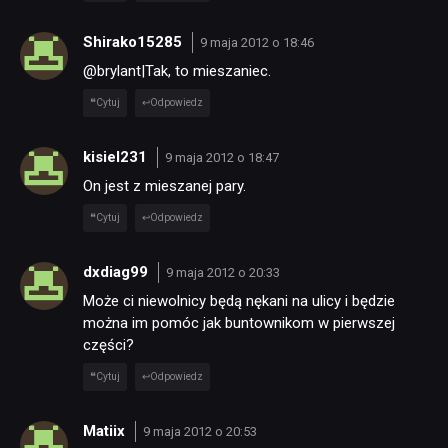
Shirako15285
9 maja 2012 o 18:46
@brylant|Tak, to mieszaniec.
Cytuj
Odpowiedz
kisiel231
9 maja 2012 o 18:47
On jest z mieszanej pary.
Cytuj
Odpowiedz
dxdiag99
9 maja 2012 o 20:33
Może ci niewolnicy będą nękani na ulicy i będzie
można im pomóc jak buntownikom w pierwszej
części?
Cytuj
Odpowiedz
Matiix
9 maja 2012 o 20:53