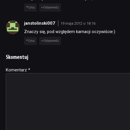
Cytuj
Odpowiedz
janstolinski007
19 maja 2012 o 18:16
Znaczy się, pod względem karnacji oczywiście:)
Cytuj
Odpowiedz
Skomentuj
Komentarz
Alternative:
*