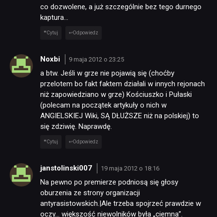
co dozwolene, a już szczególnie bez tego durnego
kaptura…
Cytuj
Odpowiedz
Noxbi
9 maja 2012 o 23:25
a btw. Jeśli w grze nie pojawią się (choćby
przelotem bo fakt faktem działali w innych rejonach
niż zapowiedziano w grze) Kościuszko i Pułaski
(polecam na początek artykuły o nich w
ANGIELSKIEJ Wiki, SĄ DŁUŻSZE niż na polskiej) to
się zdziwię. Naprawdę.
Cytuj
Odpowiedz
janstolinski007
19 maja 2012 o 18:16
Na pewno po premierze podniosą się głosy
oburzenia ze strony organizacji
antyrasistowskich.|Ale trzeba spojrzeć prawdzie w
oczy… większość niewolników była „ciemna”.