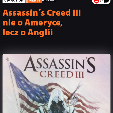
CD-ACTION
NEWSY
09.05.2012
27
Assassin´s Creed III
nie o Ameryce,
lecz o Anglii