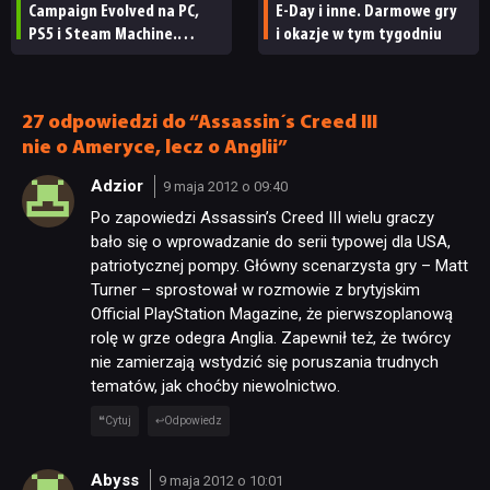
Campaign Evolved na PC,
E-Day i inne. Darmowe gry
PS5 i Steam Machine.
i okazje w tym tygodniu
Wygląda świetnie,
ale ma parę problemów
[RECENZJA TECHNICZNA]
27 odpowiedzi do “Assassin´s Creed III
nie o Ameryce, lecz o Anglii”
Adzior
9 maja 2012 o 09:40
Po zapowiedzi Assassin’s Creed III wielu graczy
bało się o wprowadzanie do serii typowej dla USA,
patriotycznej pompy. Główny scenarzysta gry – Matt
Turner – sprostował w rozmowie z brytyjskim
Official PlayStation Magazine, że pierwszoplanową
rolę w grze odegra Anglia. Zapewnił też, że twórcy
nie zamierzają wstydzić się poruszania trudnych
tematów, jak choćby niewolnictwo.
Cytuj
Odpowiedz
Abyss
9 maja 2012 o 10:01