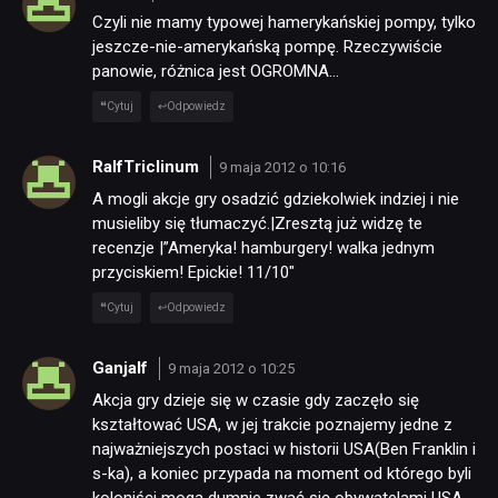
Czyli nie mamy typowej hamerykańskiej pompy, tylko
jeszcze-nie-amerykańską pompę. Rzeczywiście
panowie, różnica jest OGROMNA…
Cytuj
Odpowiedz
RalfTriclinum
9 maja 2012 o 10:16
A mogli akcje gry osadzić gdziekolwiek indziej i nie
musieliby się tłumaczyć.|Zresztą już widzę te
recenzje |”Ameryka! hamburgery! walka jednym
przyciskiem! Epickie! 11/10″
Cytuj
Odpowiedz
Ganjalf
9 maja 2012 o 10:25
Akcja gry dzieje się w czasie gdy zaczęło się
kształtować USA, w jej trakcie poznajemy jedne z
najważniejszych postaci w historii USA(Ben Franklin i
s-ka), a koniec przypada na moment od którego byli