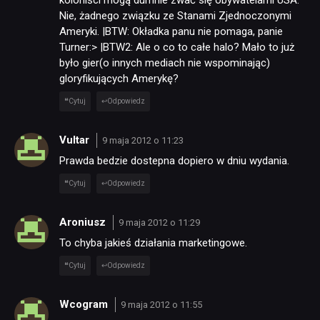
koloniści mogą dumnie zwać się obywatelami USA.
Nie, żadnego związku ze Stanami Zjednoczonymi
Ameryki. |BTW: Okładka panu nie pomaga, panie
Turner:> |BTW2: Ale o co to całe halo? Mało to już
NEWSY
było gier(o innych mediach nie wspominając)
gloryfikujących Amerykę?
Cytuj
Odpowiedz
RECENZJE
Vultar
9 maja 2012 o 11:23
PUBLICYSTYKA
Prawda bedzie dostepna dopiero w dniu wydania.
Cytuj
Odpowiedz
KULTURA
Aroniusz
9 maja 2012 o 11:29
To chyba jakieś działania marketingowe.
RETRO
Cytuj
Odpowiedz
TECHNOLOGIE
Wcogram
9 maja 2012 o 11:55