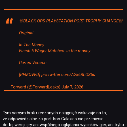
🚨BLACK OPS PLAYSTATION PORT TROPHY CHANGE🚨
Original:
In The Money
Finish 5 Wager Matches 'in the money'.
Ported Version:
NEWSY
[REMOVED]
pic.twitter.com/A2k6BLOS5d
— Forward (@ForwardLeaks)
July 7, 2026
RECENZJE
PUBLICYSTYKA
Tym samym brak rzeczonych osiągnięć wskazuje na to,
że odpowiedzialne za port Iron Galaxies nie przeniesie
do tej wersji gry ani wspólnego oglądania wycinków gier, ani trybu
KULTURA