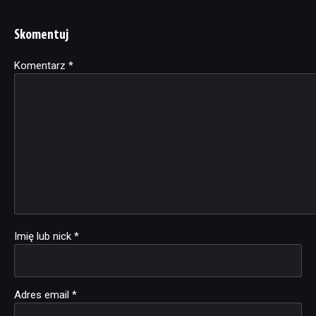
inaczej
Skomentuj
Komentarz
Alternative:
*
Imię lub nick
*
Adres email
*