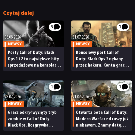
Czytaj dalej
5
1
06.08.2026
31.07.2026
NEWSY
NEWSY
Porty Call of Duty: Black
Konsolowy port Call of
Ops 1 i 2 to największe hity
Duty: Black Ops 2 nękany
sprzedażowe na konsolach
przez hakera. Konta graczy
Sony. Takich wyników
są resetowane, a część
nie osiągają nawet
z nich nie może wrócić
tegoroczne premiery
do rozgrywki
1
1
28.07.2026
21.07.2026
NEWSY
NEWSY
Gracz odkrył wycięty tryb
Otwarta beta Call of Duty:
zombie w Call of Duty:
Modern Warfare 4 ruszy już
Black Ops. Rozgrywka
niebawem. Znamy datę
wygląda w nim zupełnie
darmowych testów gry