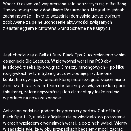
Wager. O dziwo zaś wspomniana lista poszerzyła się o Big Bang
Theory powiązane z dodatkiem Rezurrection. Nie jest to jednak
żadna nowość – było to wcześniej domyślnie ukryte trofeum
RETRO
zdobywane za pełne ukończenie aktywności związanych
z easter eggiem Richtofen’s Grand Scheme na Księżycu.
TECHNOLOGIE
Jeśli chodzi zaś o Call of Duty: Black Ops 2, to zmieniono w nim
DYSKUSJE
osiągnięcie Big Leagues. W pierwotnej wersji na PS3 aby
je zdobyć, trzeba było wygrać 5 meczy rankingowych – po kilku
rozgrywkach w tym trybie graczowi zostaje przydzielona
JUŻ GRALIŚMY
konkretna dywizja, w ramach której musi rozegrać wspomniane
5 meczy. Teraz zaś trofeum dostaniemy za włączenie kampanii
fabularnej, zatem najwyraźniej i ten element gry także zniknie
SKLEP
w portach na nowsze konsole.
Activision nadal nie podało daty premiery portów Call of Duty:
Black Ops 1 i 2, a także oficjalnie nie powiedziało, co pozostanie
w grach względem oryginalnych wersji, a co z nich wyleci. Wiemy
w zasadzie tyle, że w obu przypadkach będziemy mogli zagrać