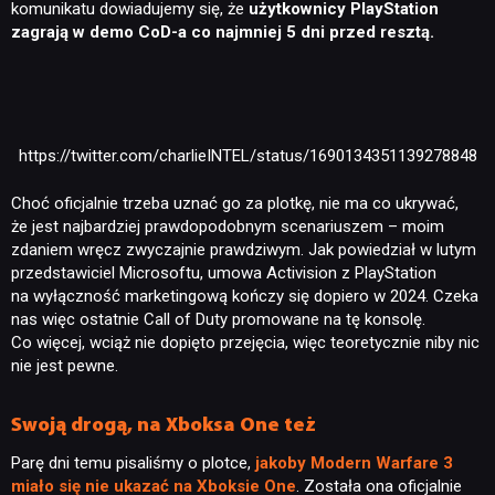
komunikatu dowiadujemy się, że
użytkownicy PlayStation
zagrają w demo CoD-a co najmniej 5 dni przed resztą.
https://twitter.com/charlieINTEL/status/1690134351139278848
Choć oficjalnie trzeba uznać go za plotkę, nie ma co ukrywać,
że jest najbardziej prawdopodobnym scenariuszem – moim
zdaniem wręcz zwyczajnie prawdziwym. Jak powiedział w lutym
przedstawiciel Microsoftu, umowa Activision z PlayStation
NEWSY
na wyłączność marketingową kończy się dopiero w 2024. Czeka
nas więc ostatnie Call of Duty promowane na tę konsolę.
Co więcej, wciąż nie dopięto przejęcia, więc teoretycznie niby nic
RECENZJE
nie jest pewne.
PUBLICYSTYKA
Swoją drogą, na Xboksa One też
Parę dni temu pisaliśmy o plotce,
jakoby Modern Warfare 3
miało się nie ukazać na Xboksie One
. Została ona oficjalnie
KULTURA