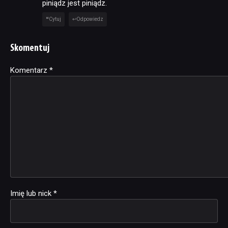
piniądz jest piniądz.
Cytuj
Odpowiedz
Skomentuj
Komentarz
Alternative:
*
Imię lub nick
*