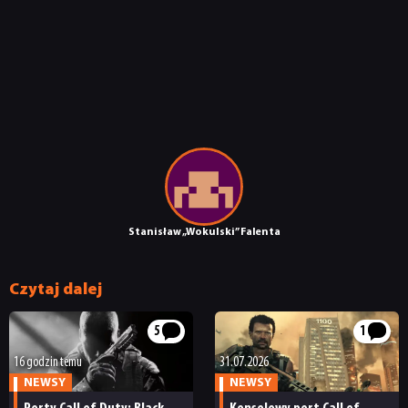
Stanisław „Wokulski” Falenta
Czytaj dalej
5
1
16 godzin temu
31.07.2026
NEWSY
NEWSY