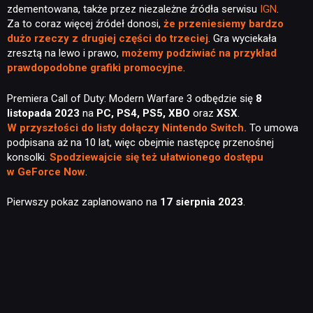
zdementowana, także przez niezależne źródła serwisu
IGN
.
Za to coraz więcej źródeł donosi,
że przeniesiemy bardzo
dużo rzeczy z drugiej części do trzeciej
. Gra wyciekała
RETRO
zresztą na lewo i prawo,
możemy podziwiać na przykład
prawdopodobne grafiki promocyjne
.
TECHNOLOGIE
Premiera Call of Duty: Modern Warfare 3 odbędzie się
8
listopada 2023
na
PC, PS4, PS5, XBO
oraz
XSX
.
W przyszłości do listy dołączy Nintendo Switch.
To umowa
DYSKUSJE
podpisana aż na 10 lat, więc obejmie następcę przenośnej
konsolki.
Spodziewajcie się też ułatwionego dostępu
w GeForce Now
.
JUŻ GRALIŚMY
Pierwszy pokaz zaplanowano na
17 sierpnia 2023
.
SKLEP