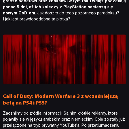
gracze pecetowi oraz xboksowi w tym roku wciąż poczekają
ponad 5 dni, aż ich koledzy z PlayStation nacieszą się
nowym CoD-em
. Jak doszło do tego pozornego paradoksu?
I jak jest prawdopodobna ta plotka?
Call of Duty: Modern Warfare 3 z wcześniejszą
betą na PS4 i PS5?
Zacznijmy od źródła informacji. Są nim krótkie reklamy, które
pojawiły się w języku arabskim oraz niemieckim. Obie zostały już
przełączone na tryb prywatny YouTube’a. Po przetłumaczeniu