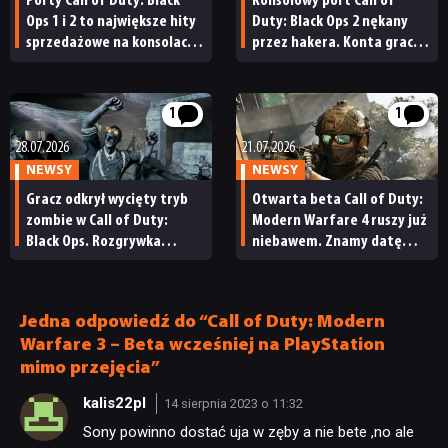
Porty Call of Duty: Black
Konsolowy port Call of
Ops 1 i 2 to największe hity
Duty: Black Ops 2 nękany
sprzedażowe na konsolach
przez hakera. Konta graczy
Sony. Takich wyników
są resetowane, a część
nie osiągają nawet
z nich nie może wrócić
tegoroczne premiery
do rozgrywki
1
1
28.07.2026
21.07.2026
NEWSY
NEWSY
Gracz odkrył wycięty tryb
Otwarta beta Call of Duty:
zombie w Call of Duty:
Modern Warfare 4 ruszy już
Black Ops. Rozgrywka
niebawem. Znamy datę
wygląda w nim zupełnie
darmowych testów gry
inaczej
Jedna odpowiedź do “Call of Duty: Modern
Warfare 3 – Beta wcześniej na PlayStation
mimo przejęcia”
kalis22pl
14 sierpnia 2023 o 11:32
Sony powinno dostać uja w zęby a nie bete ,no ale