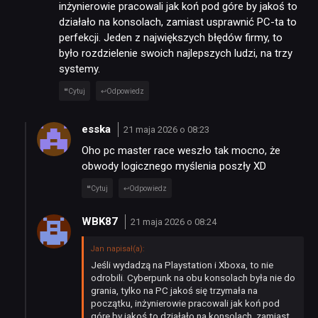
inżynierowie pracowali jak koń pod góre by jakoś to
działało na konsolach, zamiast usprawnić PC-ta to
perfekcji. Jeden z największych błędów firmy, to
było rozdzielenie swoich najlepszych ludzi, na trzy
systemy.
Cytuj
Odpowiedz
NEWSY
esska
21 maja 2026 o 08:23
Oho pc master race weszło tak mocno, że
RECENZJE
obwody logicznego myślenia poszły XD
Cytuj
Odpowiedz
PUBLICYSTYKA
WBK87
21 maja 2026 o 08:24
Jan napisał(a):
KULTURA
Jeśli wydadzą na Playstation i Xboxa, to nie
odrobili. Cyberpunk na obu konsolach była nie do
grania, tylko na PC jakoś się trzymała na
RETRO
początku, inżynierowie pracowali jak koń pod
góre by jakoś to działało na konsolach, zamiast