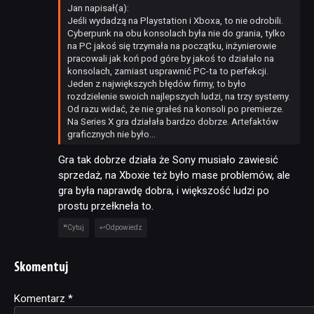
Jan napisał(a):
Jeśli wydadzą na Playstation i Xboxa, to nie odrobili.
Cyberpunk na obu konsolach była nie do grania, tylko
na PC jakoś się trzymała na początku, inżynierowie
pracowali jak koń pod góre by jakoś to działało na
konsolach, zamiast usprawnić PC-ta to perfekcji.
Jeden z największych błędów firmy, to było
rozdzielenie swoich najlepszych ludzi, na trzy systemy.
Od razu widać, że nie grałeś na konsoli po premierze.
Na Series X gra działała bardzo dobrze. Artefaktów
graficznych nie było…
Gra tak dobrze działa że Sony musiało zawiesić
sprzedaż, na Xboxie też było mase problemów, ale
gra była naprawdę dobra, i większość ludzi po
prostu przełkneła to.
Cytuj
Odpowiedz
Skomentuj
Komentarz
Alternative:
*