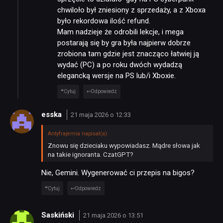
chwiloło był zniesiony z sprzedaży, a z Xboxa
było rekordowa ilość refund.
Mam nadzieje że odrobili lekcje, i mega
postarają się by gra była najpierw dobrze
zrobiona tam gdzie jest znacząco łatwiej ją
wydać (PC) a po roku dwóch wydadzą
elegancką wersje na PS lub/i Xboxie.
Cytuj
Odpowiedz
esska
21 maja 2026 o 12:33
Antyfrajernia napisał(a):
Znowu się dzieciaku wypowiadasz. Mądre słowa jak
na takie ignoranta. CzatGPT?
Nie, Gemini. Wygenerować ci przepis na bigos?
Cytuj
Odpowiedz
Saskiński
21 maja 2026 o 13:51