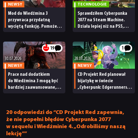
NEWSY
TECHNOLOGIE
Mod do Wiedźmina 3
Sprawdziłem Cyberpunka
przywraca przydatną
2077 na Steam Machine.
wyciętą funkcję. Pomoże
Działa lepiej niż na PS5,
przygotować się na nowy
ale do ideału trochę
dodatek Pieśni przeszłości
brakuje
19
1
30.07.2026
28.07.2026
NEWSY
NEWSY
Prace nad dodatkiem
CD Projekt Red planował
do Wiedźmina 3 mogą być
bijatykę w świecie
bardziej zaawansowane,
„Cyberpunk: Edgerunners”.
niż sądziliśmy. Angielski
Podobno mieli za nią
głos Geralta uchylił rąbka
odpowiadać twórcy serii
tajemnicy
Shantae
20 odpowiedzi do “CD Projekt Red zapewnia,
że nie popełni błędów Cyberpunka 2077
w sequelu i Wiedźminie 4. „Odrobiliśmy naszą
lekcję””