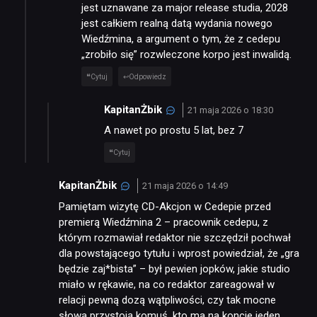
jest uznawane za major release studia, 2028
jest całkiem realną datą wydania nowego
Wiedźmina, a argument o tym, że z cedepu
„zrobiło się” rozwleczone korpo jest inwalidą.
Cytuj
Odpowiedz
KapitanŻbik
21 maja 2026 o 18:30
A nawet po prostu 5 lat, bez 7
Cytuj
KapitanŻbik
21 maja 2026 o 14:49
Pamiętam wizytę CD-Akcjon w Cedepie przed
premierą Wiedźmina 2 – pracownik cedepu, z
którym rozmawiał redaktor nie szczędził pochwał
dla powstającego tytułu i wprost powiedział, że „gra
będzie zaj*bista” – był pewien jopków, jakie studio
miało w rękawie, na co redaktor zareagował w
relacji pewną dozą wątpliwości, czy tak mocne
słowa przystoją komuś, kto ma na koncie jeden