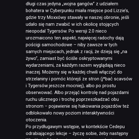
długi czas jedyna „wojna gangów” z udziałem
bohatera w Cyberpunku miała miejsce pod Lizzie’s,
gdzie trzy Moxxówy stawały w naszej obronie, jeśli
udało się nam zwabić w ich okolicę stojących
nieopodal Tygersów. Po wersji 2.0 nieco
urozmaicono ten aspekt, najwięcej radochy dają
pościgi samochodowe – niby zawsze w tych
samych miejscach, jednak z racji, że dzieją się „na
żywo”, zamiast być ściśle oskryptowanymi
wydarzeniami, za każdym razem wyglądają nieco
inaczej. Możemy się w każdej chwili włączyć do
strzelaniny i pomóc którejś ze stron (j*bać scavsów
i Tygersów jeszcze mocniej), albo po prostu
obserwować. Albo przejąć kontrolę nad pojazdami
ruchu ulicznego i trochę poprzeszkadzać obu
stronom – pojawienie się hakowania pojazdów też
odblokowało nowy poziom interaktywności
otoczenia.
Po przydługawym wstępie, w kontekście Cedepu
odrabiającego lekcje – życzę sobie, żeby następny