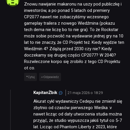
Znowu nawijanie makaronu na uszy pod publiczkę i
inwestorów, a po ponad 5 latach od premiery
CP2077 nawet nie zobaczyliśmy wczesnego
gameplay trailera z nowego Wiedźmina (pokazu
tech dema nie liczę bo to nie gra). To że Rockstar
może sobie pozwolić na wydawanie jednej gry na 10
lat to nie znaczy, że CD Projekt też. Kiedy wyjdzie ten
Wiedźmin 4? Zdążą przed 2030 czy nie? Kiedy
doczekamy się drugiej części CP2077? W 2040?
Rozwleczone korpo się zrobiło z tego CD Projektu
ot co.
Cytuj
Odpowiedz
KapitanŻbik
21 maja 2026 o 18:29
Akurat cykl wydawniczy Cedepu nie zmienił się
zbytnio od czasów pierwszego Wieśka :v
nawet licząc od daty utworzenia studia można
przyjąć, że studio wypuszcza jakiś tytuł co 5-7
lat. Licząc od Phantom Liberty z 2023, które