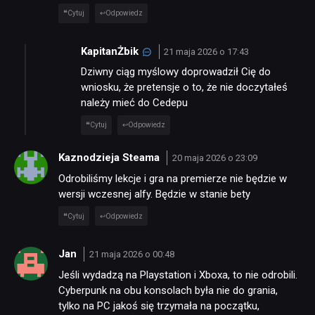
Cytuj
Odpowiedz
KapitanŻbik
21 maja 2026 o 17:43
Dziwny ciąg myślowy doprowadził Cię do
wniosku, że pretensje o to, że nie doczytałeś
należy mieć do Cedepu
Cytuj
Odpowiedz
Kaznodzieja Steama
20 maja 2026 o 23:09
Odrobiliśmy lekcje i gra na premierze nie będzie w
wersji wczesnej alfy. Będzie w stanie bety
Cytuj
Odpowiedz
Jan
21 maja 2026 o 00:48
Jeśli wydadzą na Playstation i Xboxa, to nie odrobili.
Cyberpunk na obu konsolach była nie do grania,
tylko na PC jakoś się trzymała na początku,