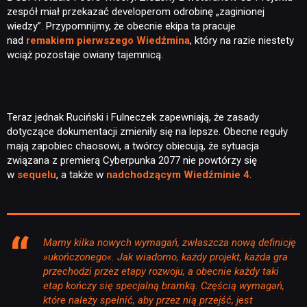
zespół miał przekazać developerom odrobinę „zaginionej
wiedzy”. Przypomnijmy, że obecnie ekipa ta pracuje
nad
remakiem pierwszego Wiedźmina
, który na razie niestety
wciąż pozostaje owiany tajemnicą.
Teraz jednak Ruciński i Fulneczek zapewniają, że zasady
dotyczące dokumentacji zmieniły się na lepsze. Obecne reguły
mają zapobiec chaosowi, a twórcy obiecują, że sytuacja
związana z premierą Cyberpunka 2077 nie powtórzy się
w
sequelu
, a także w
nadchodzącym Wiedźminie 4
.
Mamy kilka nowych wymagań, zwłaszcza nową definicję
»ukończonego«. Jak wiadomo, każdy projekt, każda gra
przechodzi przez etapy rozwoju, a obecnie każdy taki
etap kończy się specjalną bramką. Częścią wymagań,
które należy spełnić, aby przez nią przejść, jest