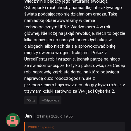
Wiedźmin (i będący jego naturalną ewolucją
Cyberpunk) miał choćby namiastkę interaktywnego
świata poddającego się działaniom gracza. Taką
namiastkę obserwowaliśmy w demie
technologicznym UE5 z Wiedźminem 4 w roli
głównej. Nie liczę na jakąś rewolucję, niech to będzie
kilka odniesień do naszych przeszłych akcji w
dialogach, albo niech da się sprowokować bitkę
między dwiema wrogimi frakcjami. Pokaz z
UnrealFestu robił wrażenie, jednak patrzę na niego
ze świadomością, że to tylko pokazówka, i że Cedep
robi naprawdę zaj*biste dema, na które poświęca
naprawdę dużo roboczogodzin, ale z
przenoszeniem bajerów z dem do gry bywa różnie :v
trzymam kciuki zarówno za W4, jak i Cyberka 2.
Cytuj
Odpowiedz
Jan
21 maja 2026 o 19:55
WBK87 napisał(a):