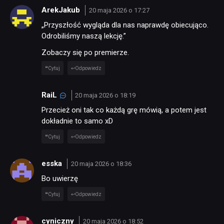
ArekJakub
20 maja 2026 o 17:27
„Przyszłość wygląda dla nas naprawdę obiecująco.
Odrobiliśmy naszą lekcję.”
Zobaczy się po premierze.
Cytuj
Odpowiedz
RaiL
20 maja 2026 o 18:19
Przecież oni tak co każdą grę mówią, a potem jest
dokładnie to samo xD
Cytuj
Odpowiedz
esska
20 maja 2026 o 18:36
Bo uwierzę
Cytuj
Odpowiedz
cyniczny
20 maja 2026 o 18:52