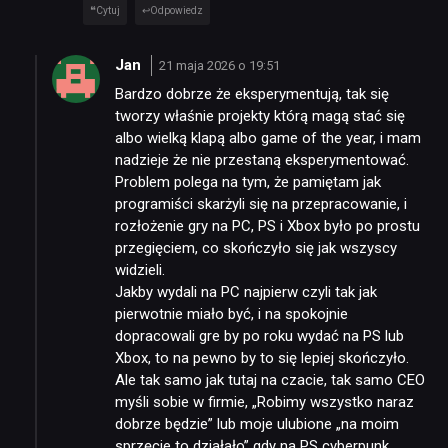
Cytuj
Odpowiedz
Jan
21 maja 2026 o 19:51
Bardzo dobrze że eksperymentują, tak się
tworzy właśnie projekty którą magą stać się
albo wielką klapą albo game of the year, i mam
nadzieje że nie przestaną eksperymentować.
Problem polega na tym, że pamiętam jak
programiści skarżyli się na przepracowanie, i
rozłożenie gry na PC, PS i Xbox było po prostu
przegięciem, co skończyło się jak wszyscy
widzieli.
Jakby wydali na PC najpierw czyli tak jak
pierwotnie miało być, i na spokojnie
dopracowali gre by po roku wydać na PS lub
Xbox, to na pewno by to się lepiej skończyło.
Ale tak samo jak tutaj na czacie, tak samo CEO
myśli sobie w firmie, „Robimy wszystko naraz
dobrze będzie” lub moje ulubione „na moim
sprzęcie to działało” gdy na PS cyberpunk