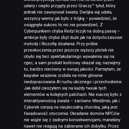
udany i ciepło przyjęty przez Graczy™ tytuł, który
jednak nie zawojował świata. Dwójka się udała,
wszyscy wiemy jak było z trójką – powiedzieć, że
osiągnęła sukces to nic nie powiedzieć. Z
Cyberpunkiem chyba Redzi liczyli na dobrą passę –
ambicje były chyba zbyt duże jak na dotychczasowe
metody i filozofię działania. Przy próbie
przeskoczenia przez jeszcze wyższy płotek nie
obyło się bez spektakularnego wywalenia się na
ryjec, a sam produkt końcowy okazał się, nazwijmy
to, bardzo nierówny w swojej jakości. Pamiętam, że
kiepskie wrażenie zrobiła na mnie głównie
niedopracowana AI ruchu ulicznego i przechodniów.
Jak debil cieszyłem się na każdy tweak tych
elementów w kolejnych patchach. Nie inaczej było z
interaktywnością świata – zarówno Wiedźmin, jak i
Cyberek cierpią na nieuleczalną chorobę, jaką jest
fasadowość otoczenia. Okradanie domów NPCów
nie wiąże się z żadnymi konsekwencjami, manekiny
nawet nie reagują na zabieranie ich dobytku. Przez