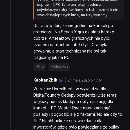
usprawnić PC-ta to perfekcji. Jeden z
największych błędów firmy, to było rozdzielenie
TECHNOLOGIE
swoich najlepszych ludzi, na trzy systemy.
Od razu widać, że nie grałeś na konsoli po
DYSKUSJE
premierze. Na Series X gra działała bardzo
dobrze. Artefaktów graficznych nie było,
czasem samochód latał i tyle. Gra była
JUŻ GRALIŚMY
grywalna, a stan techniczny nie był tak
tragiczny jak na PC
Cytuj
Odpowiedz
SKLEP
KapitanŻbik
21 maja 2026 o 17:51
W trakcie UnrealFest i w wywiadzie dla
DigitalFoundry Cedepy potwierdziły, że teraz
większy nacisk kładą na optymalizację dla
konsol – PC Master Race musi zacisnąć
poślady i pogodzić się z faktami. No ale czy to
źle? Flashbacki ze sprawozdania dla
inwestorów, gdzie było powiedziane że buildy