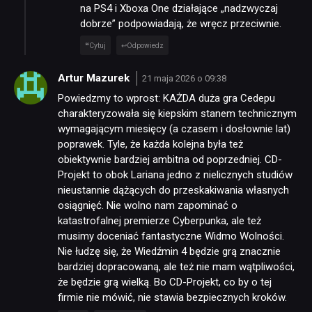
na PS4 i Xboxa One działające „nadzwyczaj
dobrze” podpowiadają, że wręcz przeciwnie.
Cytuj
Odpowiedz
Artur Mazurek
21 maja 2026 o 09:38
Powiedzmy to wprost: KAŻDA duża gra Cedepu
charakteryzowała się kiepskim stanem technicznym
wymagającym miesięcy (a czasem i dosłownie lat)
poprawek. Tyle, że każda kolejna była też
obiektywnie bardziej ambitna od poprzedniej. CD-
Projekt to obok Lariana jedno z nielicznych studiów
nieustannie dążących do przeskakiwania własnych
osiągnięć. Nie wolno nam zapominać o
katastrofalnej premierze Cyberpunka, ale też
musimy doceniać fantastyczne Widmo Wolności.
Nie łudzę się, że Wiedźmin 4 będzie grą znacznie
bardziej dopracowaną, ale też nie mam wątpliwości,
że będzie grą wielką. Bo CD-Projekt, co by o tej
firmie nie mówić, nie stawia bezpiecznych kroków.