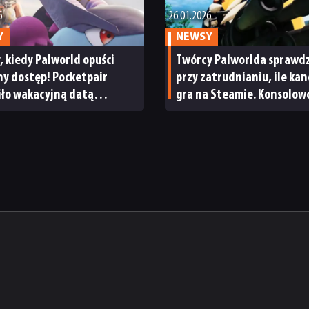
6
26.01.2026
Y
NEWSY
 kiedy Palworld opuści
Twórcy Palworlda sprawd
y dostęp! Pocketpair
przy zatrudnianiu, ile ka
iło wakacyjną datą
gra na Steamie. Konsolow
ery
i niedzielni gracze nie zaj
w Pocketpair daleko