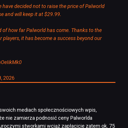
 have decided not to raise the price of Palworld
se and will keep it at $29.99.
d of how far Palworld has come. Thanks to the
r players, it has become a success beyond our
ahOeIikMk0
8, 2026
w swoich mediach społecznościowych wpis,
że nie zamierza podnosić ceny Palworlda
z uroczymi stworkami wciąż zapłacicie zatem ok. 75