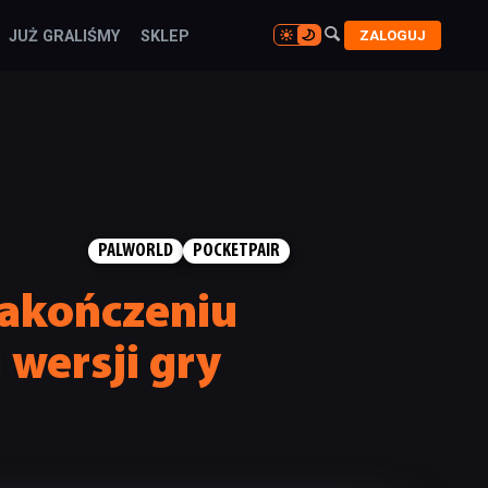

ZALOGUJ
JUŻ GRALIŚMY
SKLEP

PALWORLD
POCKETPAIR
zakończeniu
wersji gry