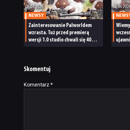
08.07.2026
08.06.202
NEWSY
NEWS
Zainteresowanie Palworldem
Wiemy,
wzrasta. Tuż przed premierą
wczesn
wersji 1.0 studio chwali się 40
ujawn
milionami graczy
premi
Skomentuj
Komentarz
Alternative:
*