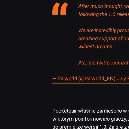
After much thought, we
following the 1.0 relea
We are incredibly prou
amazing support of ou
wildest dreams.
As…
pic.twitter.com/
— Palworld (@Palworld_EN)
July 
Pocketpair właśnie zamieściło 
w którym poinformowało graczy, 
po premierze wersji 1.0. Za grę 