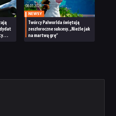
08.01.2026
NEWSY
zają
Twórcy Palworlda świętują
ndydat
zeszłoroczne sukcesy. „Nieźle jak
cy
na martwą grę”
dą