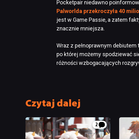
Pocketpair niedawno poinformow
Palworlda przekroczyła 40 mili
jest w Game Passie, a zatem fak
znacznie mniejsza.
Wraz z pełnoprawnym debiutem ty
po której możemy spodziewać się
różności wzbogacających rozgr
Czytaj dalej
2