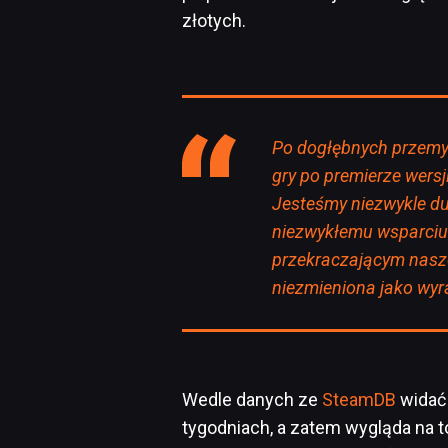
złotych.
Po dogłębnych przemyś
gry po premierze wersj
Jesteśmy niezwykle dum
niezwykłemu wsparciu 
przekraczającym nasz
niezmieniona jako wy
Wedle danych ze
SteamDB
widać 
tygodniach, a zatem wygląda na to