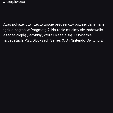
w cierpliwość.
PUBLICYSTYKA
KULTURA
Czas pokaże, czy rzeczywiście prędzej czy później dane nam
będzie zagrać w Pragmatę 2. Na razie musimy się zadowolić
jeszcze ciepłą „jedynką”, która ukazała się 17 kwietnia
RETRO
na pecetach, PS5, Xboksach Series X/S i Nintendo Switchu 2.
TECHNOLOGIE
DYSKUSJE
JUŻ GRALIŚMY
SKLEP