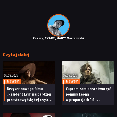
Cezary „CZARY_MARY” Marczewski
Czytaj dalej
06.08.2026
05.08.2026
NEWSY
NEWSY
Reżyser nowego filmu
Capcom zamierza stworzyć
„Resident Evil” najbardziej
pomnik Leona
przestraszył się tej części
w proporcjach 1:1.
serii gier. „Musiałem
„Będziecie potrzebowali
przestać grać”
wszystkich możliwych
znaków »Nie dotykać!«”