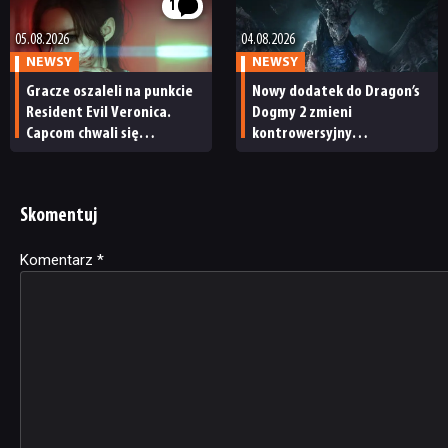
1
05.08.2026
04.08.2026
NEWSY
NEWSY
Gracze oszaleli na punkcie
Nowy dodatek do Dragon’s
Resident Evil Veronica.
Dogmy 2 zmieni
Capcom chwali się
kontrowersyjny
niezwykłą popularnością
mechanizm. Od teraz
gry na listach życzeń
tajemnicza choroba
nie będzie aż tak dotkliwa
Skomentuj
Komentarz
Alternative:
*