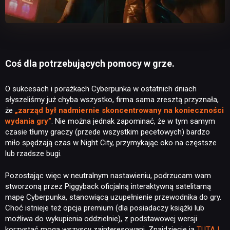
Coś dla potrzebujących pomocy w grze.
O sukcesach i porażkach Cyberpunka w ostatnich dniach
słyszeliśmy już chyba wszystko, firma sama zresztą przyznała,
że
„zarząd był nadmiernie skoncentrowany na konieczności
wydania gry”
. Nie można jednak zapominać, że w tym samym
czasie tłumy graczy (przede wszystkim pecetowych) bardzo
miło spędzają czas w Night City, przymykając oko na częstsze
lub rzadsze bugi.
Pozostając więc w neutralnym nastawieniu, podrzucam wam
stworzoną przez Piggyback oficjalną interaktywną satelitarną
mapę Cyberpunka, stanowiącą uzupełnienie przewodnika do gry.
Choć istnieje też opcja premium (dla posiadaczy książki lub
możliwa do wykupienia oddzielnie), z podstawowej wersji
korzystać mogą wszyscy zainteresowani. Znajdziecie ją
TUTAJ
.