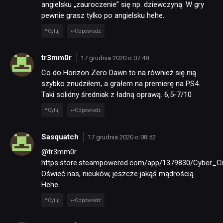
angielsku „zauroczenie” się np. dziewczyną. W gry
pewnie grasz tylko po angielsku hehe.
Cytuj
Odpowiedz
tr3mm0r
17 grudnia 2020 o 07:48
Co do Horizon Zero Dawn to na również się nią
szybko znudziłem, a grałem na premierę na PS4.
Taki solidny średniak z ładną oprawą. 6,5-7/10
Cytuj
Odpowiedz
Sasquatch
17 grudnia 2020 o 08:52
@tr3mm0r
https:store.steampowered.com/app/1379830/Cyber_C
Oświeć nas, nieuków, jeszcze jakąś mądrością.
Hehe.
Cytuj
Odpowiedz