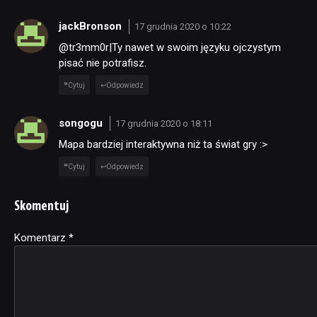
jackBronson
17 grudnia 2020 o 10:22
@tr3mm0r|Ty nawet w swoim języku ojczystym
pisać nie potrafisz.
Cytuj
Odpowiedz
songogu
17 grudnia 2020 o 18:11
Mapa bardziej interaktywna niż ta świat gry :>
Cytuj
Odpowiedz
Skomentuj
Komentarz
Alternative:
*