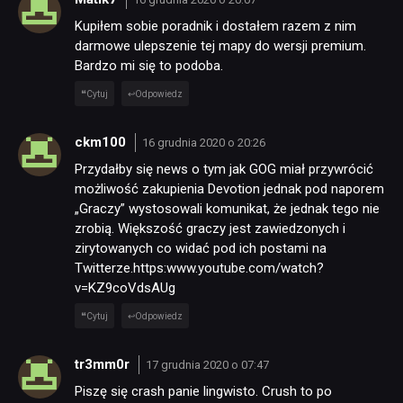
Kupiłem sobie poradnik i dostałem razem z nim
darmowe ulepszenie tej mapy do wersji premium.
Bardzo mi się to podoba.
Cytuj
Odpowiedz
ckm100
16 grudnia 2020 o 20:26
Przydałby się news o tym jak GOG miał przywrócić
możliwość zakupienia Devotion jednak pod naporem
„Graczy” wystosowali komunikat, że jednak tego nie
zrobią. Większość graczy jest zawiedzonych i
zirytowanych co widać pod ich postami na
Twitterze.https:www.youtube.com/watch?
v=KZ9coVdsAUg
Cytuj
Odpowiedz
tr3mm0r
17 grudnia 2020 o 07:47
Piszę się crash panie lingwisto. Crush to po