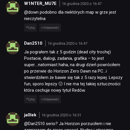
W1NTER_MU7E
16 grudnia 2020 o 16:47
PUBLICYSTYKA
@down podobno dla niektórych map w grze jest
nieczytelna
KULTURA
Cytuj
Odpowiedz
Dan2510
16 grudnia 2020 o 16:47
RETRO
Ja pograłem tak z 5 godzin (dead city trochę)
Postacie, dialogi, zadania, grafika – to jest
TECHNOLOGIE
super….natomiast haha, na drugi dzień powróciłem
po przerwie do Horizon Zero Dawn na PC…i
stwierdziłem że bawie się tak z 5 razy lepiej. Lepszy
DYSKUSJE
fun, sporo lepszy 🙂 I nie ma tej takiej sztuczności
która cechuje nowy tytuł Redów.
Cytuj
Odpowiedz
JUŻ GRALIŚMY
ja0lek
16 grudnia 2020 o 16:51
SKLEP
@Dan2510 serio? Ja Horizon porzuciłem i nie
zamierzam do niego wracać. Nudna i strasznie