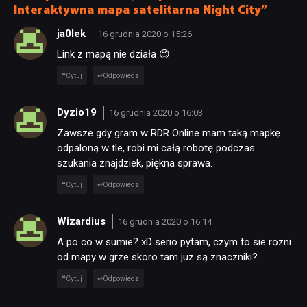
Interaktywna mapa satelitarna Night City”
ja0lek
16 grudnia 2020 o 15:26
Link z mapą nie działa 😉
Cytuj
Odpowiedz
Dyzio19
16 grudnia 2020 o 16:03
Zawsze gdy gram w RDR Online mam taką mapkę
odpaloną w tle, robi mi całą robotę podczas
szukania znajdziek, piękna sprawa.
Cytuj
Odpowiedz
Wizardius
16 grudnia 2020 o 16:14
NEWSY
A po co w sumie? xD serio pytam, czym to sie rozni
od mapy w grze skoro tam juz są znaczniki?
Cytuj
Odpowiedz
RECENZJE