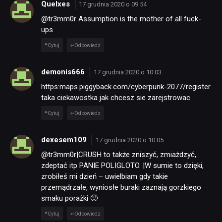
Quelxes
17 grudnia 2020 o 09:54
@tr3mm0r Assumption is the mother of all fuck-
ups
Cytuj
Odpowiedz
demonis666
17 grudnia 2020 o 10:03
https:maps.piggyback.com/cyberpunk-2077/register
taka ciekawostka jak chcesz sie zarejstrowac
Cytuj
Odpowiedz
dexesem109
17 grudnia 2020 o 10:05
@tr3mm0r|CRUSH to także zniszyć, zmiażdzyć,
zdeptać itp PANIE POLIGLOTO. |W sumie to dzięki,
zrobiłeś mi dzień – uwielbiam gdy takie
przemądrzałe, wyniosłe buraki zaznają gorzkiego
smaku porażki 🙂
Cytuj
Odpowiedz