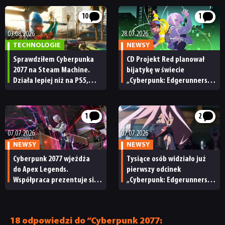
10
1
03.08.2026
28.07.2026
TECHNOLOGIE
NEWSY
Sprawdziłem Cyberpunka
CD Projekt Red planował
2077 na Steam Machine.
bijatykę w świecie
Działa lepiej niż na PS5,
„Cyberpunk: Edgerunners”.
ale do ideału trochę
Podobno mieli za nią
brakuje
odpowiadać twórcy serii
Shantae
1
2
07.07.2026
07.07.2026
NEWSY
NEWSY
Cyberpunk 2077 wjeżdża
Tysiące osób widziało już
do Apex Legends.
pierwszy odcinek
Współpraca prezentuje się
„Cyberpunk: Edgerunners
naprawdę ładnie
2”. CD Projekt Red dziękuje
za brak wycieków
18 odpowiedzi do “Cyberpunk 2077: