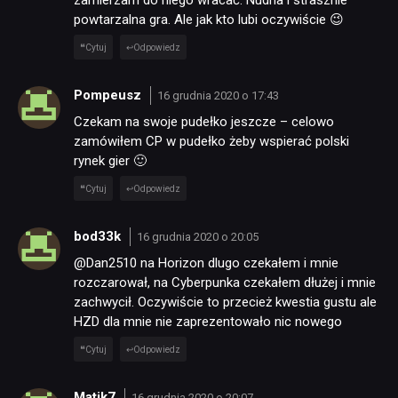
powtarzalna gra. Ale jak kto lubi oczywiście 😉
Cytuj
Odpowiedz
Pompeusz
16 grudnia 2020 o 17:43
Czekam na swoje pudełko jeszcze – celowo
zamówiłem CP w pudełko żeby wspierać polski
rynek gier 🙂
Cytuj
Odpowiedz
bod33k
16 grudnia 2020 o 20:05
@Dan2510 na Horizon dlugo czekałem i mnie
rozczarował, na Cyberpunka czekałem dłużej i mnie
zachwycił. Oczywiście to przecież kwestia gustu ale
HZD dla mnie nie zaprezentowało nic nowego
Cytuj
Odpowiedz
Matik7
16 grudnia 2020 o 20:07