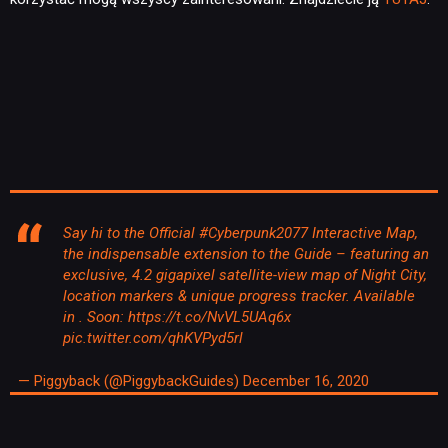
Say hi to the Official
#Cyberpunk2077
Interactive Map,
the indispensable extension to the Guide – featuring an
exclusive, 4.2 gigapixel satellite-view map of Night City,
location markers & unique progress tracker. Available
in . Soon:
https://t.co/NvVL5UAq6x
pic.twitter.com/qhKVPyd5rl
— Piggyback (@PiggybackGuides)
December 16, 2020