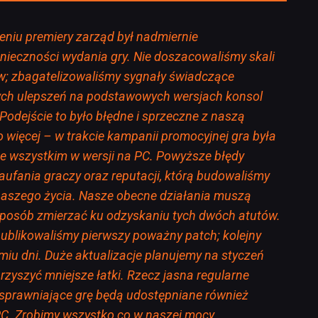
eniu premiery zarząd był nadmiernie
ieczności wydania gry. Nie doszacowaliśmy skali
w; zbagatelizowaliśmy sygnały świadczące
ych ulepszeń na podstawowych wersjach konsol
 Podejście to było błędne i sprzeczne z naszą
o więcej – w trakcie kampanii promocyjnej gra była
 wszystkim w wersji na PC. Powyższe błędy
aufania graczy oraz reputacji, którą budowaliśmy
naszego życia. Nasze obecne działania muszą
posób zmierzać ku odzyskaniu tych dwóch atutów.
blikowaliśmy pierwszy poważny patch; kolejny
miu dni. Duże aktualizacje planujemy na styczeń
arzyszyć mniejsze łatki. Rzecz jasna regularne
 usprawniające grę będą udostępniane również
C. Zrobimy wszystko co w naszej mocy,