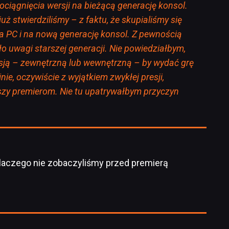
ciągnięcia wersji na bieżącą generację konsol.
już stwierdziliśmy – z faktu, że skupialiśmy się
na PC i na nową generację konsol. Z pewnością
o uwagi starszej generacji. Nie powiedziałbym,
esją – zewnętrzną lub wewnętrzną – by wydać grę
ie, oczywiście z wyjątkiem zwykłej presji,
zy premierom. Nie tu upatrywałbym przyczyn
 dlaczego nie zobaczyliśmy przed premierą