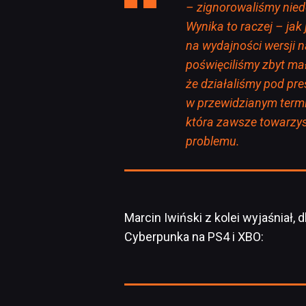
– zignorowaliśmy niedo
Wynika to raczej – jak 
na wydajności wersji 
poświęciliśmy zbyt mał
że działaliśmy pod pr
w przewidzianym termin
która zawsze towarzys
problemu.
Marcin Iwiński z kolei wyjaśniał,
Cyberpunka na PS4 i XBO: