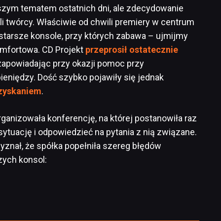
szym tematem ostatnich dni, ale zdecydowanie
yli twórcy. Właściwie od chwili premiery w centrum
 starsze konsole, przy których zabawa – ujmijmy
komfortowa. CD Projekt
przeprosił ostatecznie
 zapowiadając przy okazji pomoc przy
eniędzy. Dość szybko pojawiły się jednak
uzyskaniem
.
rganizowała konferencję, na której postanowiła raz
sytuację i odpowiedzieć na pytania z nią związane.
zyznał, że spółka popełniła szereg błędów
zych konsol: