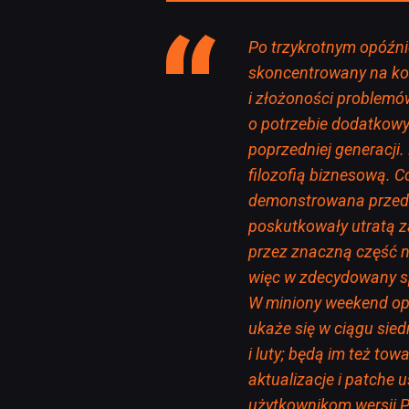
Po trzykrotnym opóźni
skoncentrowany na kon
i złożoności problemó
o potrzebie dodatkow
poprzedniej generacji.
filozofią biznesową. C
demonstrowana przede
poskutkowały utratą z
przez znaczną część 
więc w zdecydowany s
W miniony weekend opu
ukaże się w ciągu sied
i luty; będą im też tow
aktualizacje i patche
użytkownikom wersji P