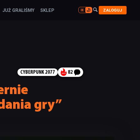

ZALOGUJ
JUŻ GRALIŚMY
SKLEP

CYBERPUNK 2077
82
ernie
dania gry”